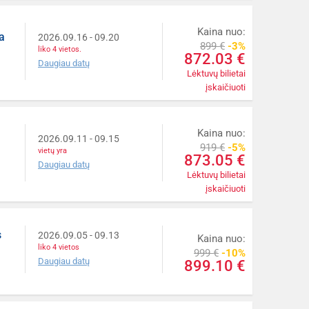
Kaina nuo:
a
2026.09.16
- 09.20
899 €
-3%
liko 4 vietos.
872.03 €
Daugiau datų
Lėktuvų bilietai
įskaičiuoti
Kaina nuo:
2026.09.11
- 09.15
919 €
-5%
vietų yra
873.05 €
Daugiau datų
Lėktuvų bilietai
įskaičiuoti
s
2026.09.05
- 09.13
Kaina nuo:
liko 4 vietos
999 €
-10%
Daugiau datų
899.10 €