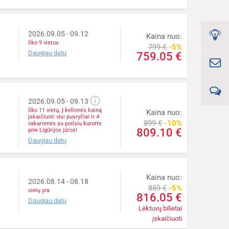
2026.09.05
- 09.12
Kaina nuo:
liko 9 vietos
799 €
-5%
Daugiau datų
759.05 €
2026.09.05
- 09.13
liko 11 vietų. Į kelionės kainą
Kaina nuo:
įskaičiuoti visi pusryčiai ir 4
899 €
-10%
vakarienės su poilsiu kurorte
809.10 €
prie Ligūrijos jūros!
Daugiau datų
Kaina nuo:
2026.08.14
- 08.18
859 €
-5%
vietų yra
816.05 €
Daugiau datų
Lėktuvų bilietai
įskaičiuoti