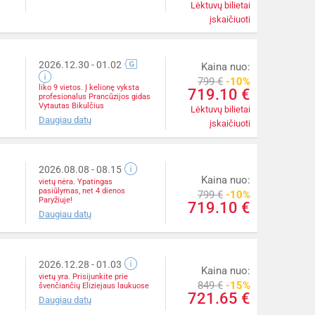
Lėktuvų bilietai
įskaičiuoti
2026.12.30
- 01.02
Kaina nuo:
799 €
-10%
liko 9 vietos. Į kelionę vyksta
719.10 €
profesionalus Prancūzijos gidas
Vytautas Bikulčius
Lėktuvų bilietai
Daugiau datų
įskaičiuoti
2026.08.08
- 08.15
Kaina nuo:
vietų nėra. Ypatingas
pasiūlymas, net 4 dienos
799 €
-10%
Paryžiuje!
719.10 €
Daugiau datų
2026.12.28
- 01.03
Kaina nuo:
vietų yra. Prisijunkite prie
849 €
-15%
švenčiančių Eliziejaus laukuose
721.65 €
Daugiau datų