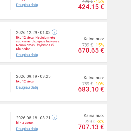
499 €
-15%
Daugiau datų
424.15 €
2026.12.29
- 01.03
liko 12 vietų. Naujųjų metų
Kaina nuo:
sutikimas Eliziejaus laukuose.
789 €
-15%
Nemokamas išvykimas iš
670.65 €
Klaipėdos.
Daugiau datų
2026.09.19
- 09.25
Kaina nuo:
liko 12 vietų
759 €
-10%
Daugiau datų
683.10 €
Kaina nuo:
2026.08.18
- 08.21
729 €
-3%
liko 3 vietos
707.13 €
Daugiau datų