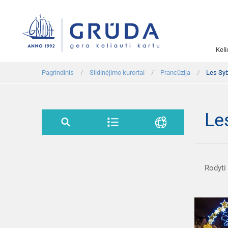
Kel
Pagrindinis
Slidinėjimo kurortai
Prancūzija
Les Syb
Le
Rodyti