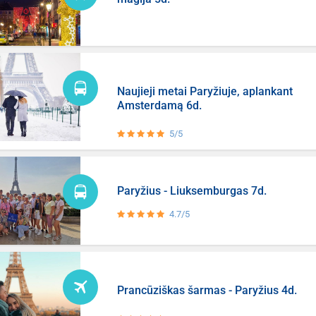
Naujieji metai Paryžiuje, aplankant
Amsterdamą 6d.
5/5
Paryžius - Liuksemburgas 7d.
4.7/5
Prancūziškas šarmas - Paryžius 4d.