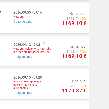
a
2026.09.05
- 09.16
Kaina nuo:
vietų yra
1299 €
-10%
Daugiau datų
1169.10 €
2026.09.12
- 09.21
Kaina nuo:
vietų yra. Aplankykite nuostabų
1299 €
-10%
ir nepažintą Dordonės kraštas
1169.10 €
Daugiau datų
2026.09.10
- 09.20
:
Kaina nuo:
liko 8 vietos. Ypatingas
pasiūlymas kelionių
1259 €
-7%
gurmanams.
1170.87 €
Daugiau datų