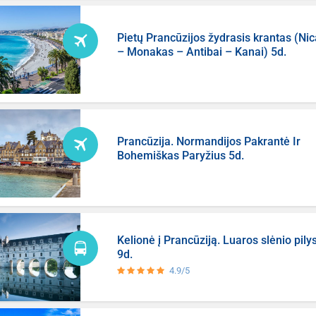
Pietų Prancūzijos žydrasis krantas (Nic
– Monakas – Antibai – Kanai) 5d.
Prancūzija. Normandijos Pakrantė Ir
Bohemiškas Paryžius 5d.
Kelionė į Prancūziją. Luaros slėnio pily
9d.
4.9/5