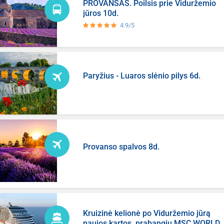
PROVANSAS. Poilsis prie Viduržemio
jūros 10d.
4.9/5
Paryžius - Luaros slėnio pilys 6d.
Provanso spalvos 8d.
Kruizinė kelionė po Viduržemio jūrą
naujos kartos, prabangiu MSC WORLD