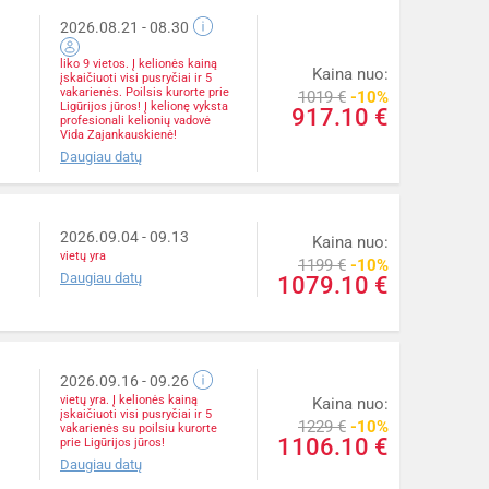
2026.08.21
- 08.30
liko 9 vietos. Į kelionės kainą
Kaina nuo:
įskaičiuoti visi pusryčiai ir 5
vakarienės. Poilsis kurorte prie
1019 €
-10%
Ligūrijos jūros! Į kelionę vyksta
917.10 €
profesionali kelionių vadovė
Vida Zajankauskienė!
Daugiau datų
2026.09.04
- 09.13
Kaina nuo:
vietų yra
1199 €
-10%
Daugiau datų
1079.10 €
2026.09.16
- 09.26
vietų yra. Į kelionės kainą
Kaina nuo:
įskaičiuoti visi pusryčiai ir 5
1229 €
-10%
vakarienės su poilsiu kurorte
1106.10 €
prie Ligūrijos jūros!
Daugiau datų