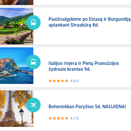
Pasižvalgykime po Elzasą ir Burgundiją
aplankant Strasbūrą 8d.
Italijos rivjera ir Pietų Prancūzijos
žydrasis krantas 9d.
4.8/5
Bohemiškas Paryžius 5d. NAUJIENA!
4.7/5