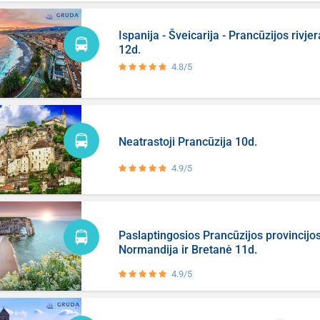
Ispanija - Šveicarija - Prancūzijos rivjer
12d.
4.8/5
Neatrastoji Prancūzija 10d.
4.9/5
Paslaptingosios Prancūzijos provincijos
Normandija ir Bretanė 11d.
4.9/5