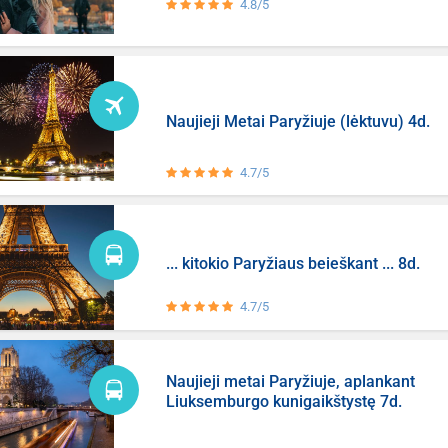
4.8/5
Naujieji Metai Paryžiuje (lėktuvu) 4d.
4.7/5
... kitokio Paryžiaus beieškant ... 8d.
4.7/5
Naujieji metai Paryžiuje, aplankant
Liuksemburgo kunigaikštystę 7d.