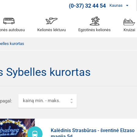
(0-37) 32 44 54
Kaunas
ionės autobusu
Kelionės lėktuvu
Egzotinės kelionės
Kruizai
elles kurortas
s Sybelles kurortas
kainą min. - maks.
 pagal:
Kalėdinis Strasbūras - šventinė Elzaso
magija 5d.