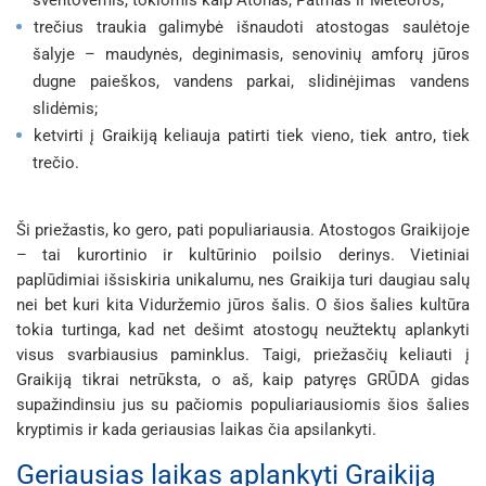
trečius traukia galimybė išnaudoti atostogas saulėtoje
šalyje – maudynės, deginimasis, senovinių amforų jūros
dugne paieškos, vandens parkai, slidinėjimas vandens
slidėmis;
ketvirti į Graikiją keliauja patirti tiek vieno, tiek antro, tiek
trečio.
Ši priežastis, ko gero, pati populiariausia. Atostogos Graikijoje
– tai kurortinio ir kultūrinio poilsio derinys. Vietiniai
paplūdimiai išsiskiria unikalumu, nes Graikija turi daugiau salų
nei bet kuri kita Viduržemio jūros šalis. O šios šalies kultūra
tokia turtinga, kad net dešimt atostogų neužtektų aplankyti
visus svarbiausius paminklus. Taigi, priežasčių keliauti į
Graikiją tikrai netrūksta, o aš, kaip patyręs GRŪDA gidas
supažindinsiu jus su pačiomis populiariausiomis šios šalies
kryptimis ir kada geriausias laikas čia apsilankyti.
Geriausias laikas aplankyti Graikiją