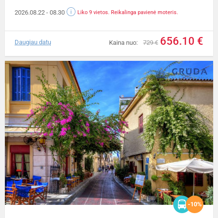
2026.08.22
- 08.30
Liko 9 vietos. Reikalinga pavienė moteris.
656.10 €
Daugiau datų
Kaina nuo:
729 €
-10%