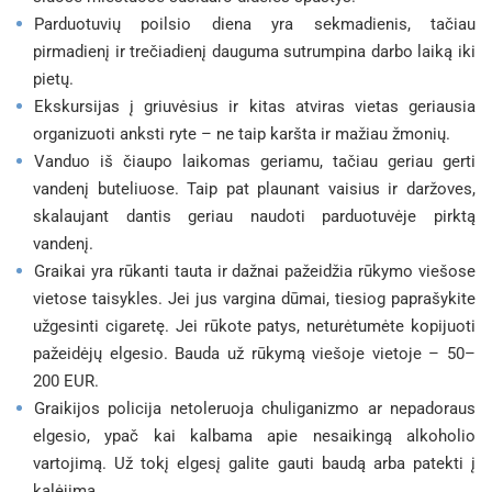
Parduotuvių poilsio diena yra sekmadienis, tačiau
pirmadienį ir trečiadienį dauguma sutrumpina darbo laiką iki
pietų.
Ekskursijas į griuvėsius ir kitas atviras vietas geriausia
organizuoti anksti ryte – ne taip karšta ir mažiau žmonių.
Vanduo iš čiaupo laikomas geriamu, tačiau geriau gerti
vandenį buteliuose. Taip pat plaunant vaisius ir daržoves,
skalaujant dantis geriau naudoti parduotuvėje pirktą
vandenį.
Graikai yra rūkanti tauta ir dažnai pažeidžia rūkymo viešose
vietose taisykles. Jei jus vargina dūmai, tiesiog paprašykite
užgesinti cigaretę. Jei rūkote patys, neturėtumėte kopijuoti
pažeidėjų elgesio. Bauda už rūkymą viešoje vietoje – 50–
200 EUR.
Graikijos policija netoleruoja chuliganizmo ar nepadoraus
elgesio, ypač kai kalbama apie nesaikingą alkoholio
vartojimą. Už tokį elgesį galite gauti baudą arba patekti į
kalėjimą.