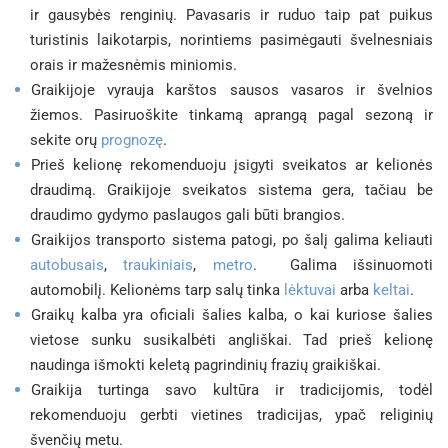
ir gausybės renginių. Pavasaris ir ruduo taip pat puikus
turistinis laikotarpis, norintiems pasimėgauti švelnesniais
orais ir mažesnėmis miniomis.
Graikijoje vyrauja karštos sausos vasaros ir švelnios
žiemos. Pasiruoškite tinkamą aprangą pagal sezoną ir
sekite orų
prognozę
.
Prieš kelionę rekomenduoju įsigyti sveikatos ar kelionės
draudimą. Graikijoje sveikatos sistema gera, tačiau be
draudimo gydymo paslaugos gali būti brangios.
Graikijos transporto sistema patogi, po šalį galima keliauti
autobusais
,
traukiniais
,
metro
. Galima išsinuomoti
automobilį. Kelionėms tarp salų tinka
lėktuvai
arba
keltai
.
Graikų kalba yra oficiali šalies kalba, o kai kuriose šalies
vietose sunku susikalbėti angliškai. Tad prieš kelionę
naudinga išmokti keletą pagrindinių frazių graikiškai.
Graikija turtinga savo kultūra ir tradicijomis, todėl
rekomenduoju gerbti vietines tradicijas, ypač religinių
švenčių metu.