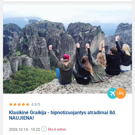
-5%
4.8/5
Klasikinė Graikija - hipnotizuojantys atradimai 8d.
NAUJIENA!
2026.10.15
- 10.22
liko 6 vietos