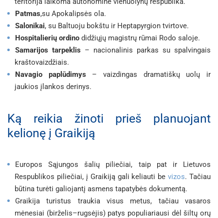
teritorija laikoma autonomine vienuolynų respublika.
Patmas
,
su Apokalipsės ola.
Salonikai
, su Baltuoju bokštu ir Heptapyrgion tvirtove.
Hospitalierių ordino
didžiųjų magistrų rūmai Rodo saloje.
Samarijos tarpeklis
– nacionalinis parkas su spalvingais
kraštovaizdžiais.
Navagio paplūdimys
– vaizdingas dramatiškų uolų ir
jaukios įlankos derinys.
Ką reikia žinoti prieš planuojant
kelionę į Graikiją
Europos Sąjungos šalių piliečiai, taip pat ir Lietuvos
Respublikos piliečiai, į Graikiją gali keliauti be
vizos
. Tačiau
būtina turėti galiojantį asmens tapatybės dokumentą.
Graikija turistus traukia visus metus, tačiau vasaros
mėnesiai (birželis–rugsėjis) patys populiariausi dėl šiltų orų