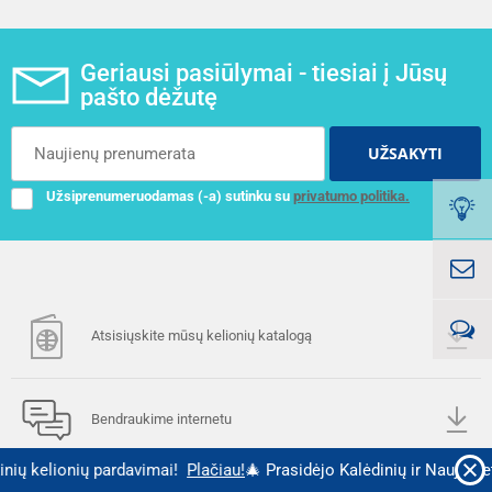
Geriausi pasiūlymai - tiesiai į Jūsų
pašto dėžutę
UŽSAKYTI
Užsiprenumeruodamas (-a) sutinku su
privatumo politika.
Atsisiųskite mūsų kelionių katalogą
Bendraukime internetu
elionių pardavimai!
Plačiau!
🎄 Prasidėjo Kalėdinių ir Naujametinių 