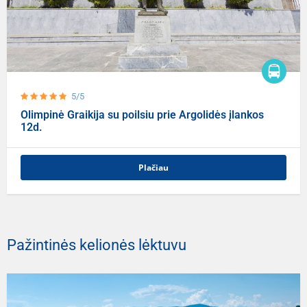
5/5
Olimpinė Graikija su poilsiu prie Argolidės įlankos
12d.
Plačiau
Pažintinės kelionės lėktuvu