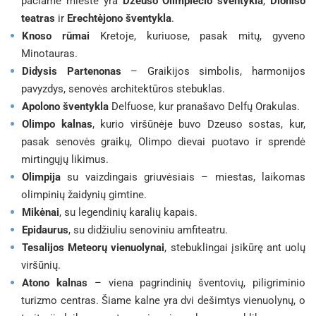
pačiame mieste yra
Dzeuso Olimpiečio šventykla
,
Dioniso
teatras
ir
Erechtėjono šventykla
.
Knoso rūmai
Kretoje, kuriuose, pasak mitų, gyveno
Minotauras.
Didysis Partenonas
– Graikijos simbolis, harmonijos
pavyzdys, senovės architektūros stebuklas.
Apolono šventykla
Delfuose, kur pranašavo Delfų Orakulas.
Olimpo kalnas
, kurio viršūnėje buvo Dzeuso sostas, kur,
pasak senovės graikų, Olimpo dievai puotavo ir sprendė
mirtingųjų likimus.
Olimpija
su vaizdingais griuvėsiais – miestas, laikomas
olimpinių žaidynių gimtine.
Mikėnai
, su legendinių karalių kapais.
Epidaurus
, su didžiuliu senoviniu amfiteatru.
Tesalijos Meteorų vienuolynai
, stebuklingai įsikūrę ant uolų
viršūnių.
Atono kalnas
– viena pagrindinių šventovių, piligriminio
turizmo centras. Šiame kalne yra dvi dešimtys vienuolynų, o