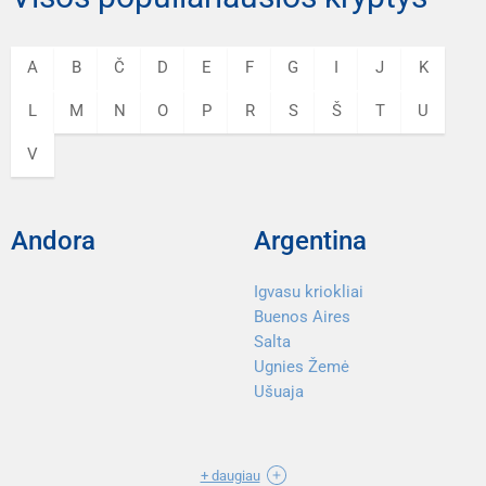
A
B
Č
D
E
F
G
I
J
K
L
M
N
O
P
R
S
Š
T
U
V
Andora
Argentina
Igvasu kriokliai
Buenos Aires
Salta
Ugnies Žemė
Ušuaja
+ daugiau