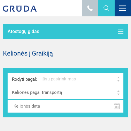
Atostogų gidas
Kelionės į Graikiją
jūsų pasirinkimas
Rodyti pagal:
Kelionės pagal transportą