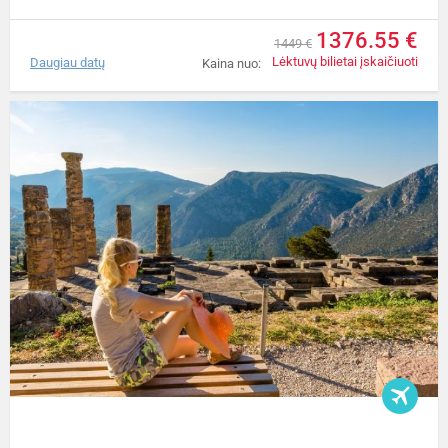
1376.55 €
1449 €
Lėktuvų bilietai įskaičiuoti
Daugiau datų
Kaina nuo: