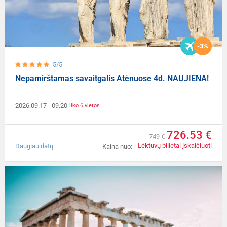
-3%
5/5
Nepamirštamas savaitgalis Atėnuose 4d. NAUJIENA!
2026.09.17
- 09.20
liko 6 vietos
726.53 €
749 €
Lėktuvų bilietai įskaičiuoti
Daugiau datų
Kaina nuo: