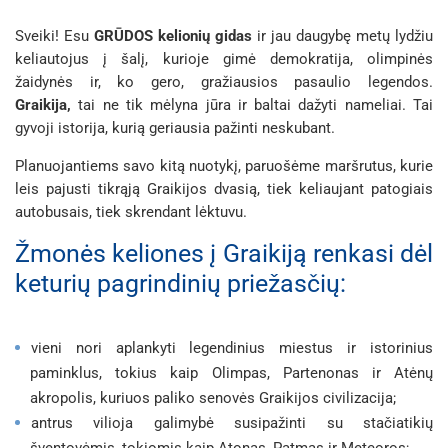
Sveiki! Esu
GRŪDOS kelionių gidas
ir jau daugybę metų lydžiu
keliautojus į šalį, kurioje gimė demokratija, olimpinės
žaidynės ir, ko gero, gražiausios pasaulio legendos.
Graikija,
tai ne tik mėlyna jūra ir baltai dažyti nameliai. Tai
gyvoji istorija, kurią geriausia pažinti neskubant.
Planuojantiems savo kitą nuotykį, paruošėme maršrutus, kurie
leis pajusti tikrąją Graikijos dvasią, tiek keliaujant patogiais
autobusais, tiek skrendant lėktuvu.
Žmonės keliones į Graikiją renkasi dėl
keturių pagrindinių priežasčių:
vieni nori aplankyti legendinius miestus ir istorinius
paminklus, tokius kaip Olimpas, Partenonas ir Atėnų
akropolis, kuriuos paliko senovės Graikijos civilizacija;
antrus vilioja galimybė susipažinti su stačiatikių
šventovėmis, tokiomis kaip Atonas, Patmas ir Meteoros;