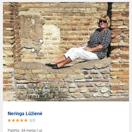
Neringa Lūžienė
5/5
Patirtis: 34 metai (-ų)