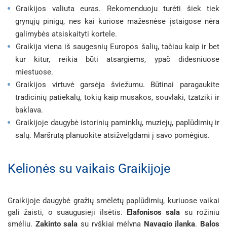
Graikijos valiuta euras. Rekomenduoju turėti šiek tiek
grynųjų pinigų, nes kai kuriose mažesnėse įstaigose nėra
galimybės atsiskaityti kortele.
Graikija viena iš saugesnių Europos šalių, tačiau kaip ir bet
kur kitur, reikia būti atsargiems, ypač didesniuose
miestuose.
Graikijos virtuvė garsėja šviežumu. Būtinai paragaukite
tradicinių patiekalų, tokių kaip
musakos
,
souvlaki
,
tzatziki
ir
baklava
.
Graikijoje daugybė istorinių paminklų, muziejų, paplūdimių ir
salų. Maršrutą planuokite atsižvelgdami į savo pomėgius.
Kelionės su vaikais Graikijoje
Graikijoje daugybė gražių smėlėtų paplūdimių, kuriuose vaikai
gali žaisti, o suaugusieji ilsėtis.
Elafonisos sala
su rožiniu
smėliu.
Zakinto sala
su ryškiai mėlyna
Navagio įlanka
.
Balos