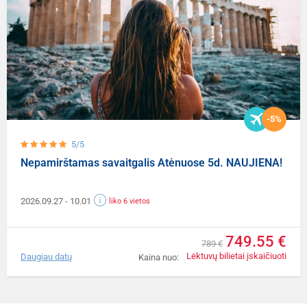
-5%
5/5
Nepamirštamas savaitgalis Atėnuose 5d. NAUJIENA!
2026.09.27
- 10.01
liko 6 vietos
749.55 €
789 €
Lėktuvų bilietai įskaičiuoti
Daugiau datų
Kaina nuo: