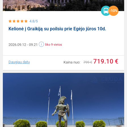
-10%
4.8/5
Kelionė į Graikiją su poilsiu prie Egėjo jūros 10d.
2026.09.12
- 09.21
liko 9 vietos
719.10 €
Daugiau datų
Kaina nuo:
799 €