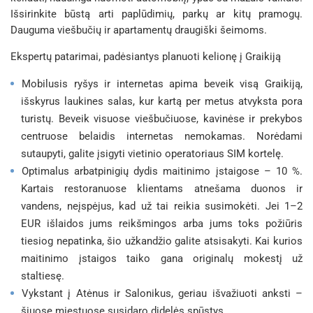
Išsirinkite būstą arti paplūdimių, parkų ar kitų pramogų.
Dauguma viešbučių ir apartamentų draugiški šeimoms.
Ekspertų patarimai, padėsiantys planuoti kelionę į Graikiją
Mobilusis ryšys ir internetas apima beveik visą Graikiją,
išskyrus laukines salas, kur kartą per metus atvyksta pora
turistų. Beveik visuose viešbučiuose, kavinėse ir prekybos
centruose belaidis internetas nemokamas. Norėdami
sutaupyti, galite įsigyti vietinio operatoriaus SIM kortelę.
Optimalus arbatpinigių dydis maitinimo įstaigose – 10 %.
Kartais restoranuose klientams atnešama duonos ir
vandens, neįspėjus, kad už tai reikia susimokėti. Jei 1–2
EUR išlaidos jums reikšmingos arba jums toks požiūris
tiesiog nepatinka, šio užkandžio galite atsisakyti. Kai kurios
maitinimo įstaigos taiko gana originalų mokestį už
staltiesę.
Vykstant į Atėnus ir Salonikus, geriau išvažiuoti anksti –
šiuose miestuose susidaro didelės spūstys.