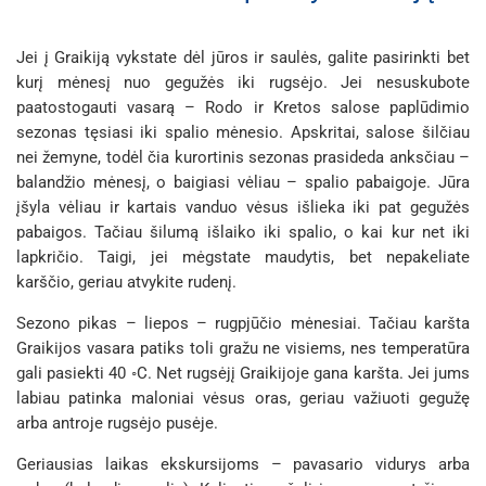
Jei į Graikiją vykstate dėl jūros ir saulės, galite pasirinkti bet
kurį mėnesį nuo gegužės iki rugsėjo. Jei nesuskubote
paatostogauti vasarą – Rodo ir Kretos salose paplūdimio
sezonas tęsiasi iki spalio mėnesio. Apskritai, salose šilčiau
nei žemyne, todėl čia kurortinis sezonas prasideda anksčiau –
balandžio mėnesį, o baigiasi vėliau – spalio pabaigoje. Jūra
įšyla vėliau ir kartais vanduo vėsus išlieka iki pat gegužės
pabaigos. Tačiau šilumą išlaiko iki spalio, o kai kur net iki
lapkričio. Taigi, jei mėgstate maudytis, bet nepakeliate
karščio, geriau atvykite rudenį.
Sezono pikas – liepos – rugpjūčio mėnesiai. Tačiau karšta
Graikijos vasara patiks toli gražu ne visiems, nes temperatūra
gali pasiekti 40 ◦C. Net rugsėjį Graikijoje gana karšta. Jei jums
labiau patinka maloniai vėsus oras, geriau važiuoti gegužę
arba antroje rugsėjo pusėje.
Geriausias laikas ekskursijoms – pavasario vidurys arba