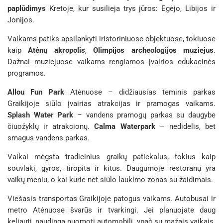
paplūdimys
Kretoje, kur susilieja trys jūros: Egėjo, Libijos ir
Jonijos.
Vaikams patiks apsilankyti ir
istoriniuose objektuose, tokiuose
kaip
Atėnų akropolis
,
Olimpijos archeologijos muziejus
.
Dažnai muziejuose vaikams rengiamos įvairios edukacinės
programos.
Allou Fun Park
Atėnuose – didžiausias teminis parkas
Graikijoje siūlo įvairias atrakcijas ir pramogas vaikams.
Splash Water Park
– vandens pramogų parkas su daugybe
čiuožyklų ir atrakcionų.
Calma Waterpark
– nedidelis, bet
smagus vandens parkas.
Vaikai mėgsta tradicinius graikų patiekalus, tokius kaip
souvlaki
,
gyros
,
tiropita
ir kitus. Daugumoje restoranų yra
vaikų meniu, o kai kurie net siūlo laukimo zonas su žaidimais.
Viešasis transportas Graikijoje patogus vaikams. Autobusai ir
metro Atėnuose švarūs ir tvarkingi. Jei planuojate daug
keliauti, naudinga nuomoti automobilį, ypač su mažais vaikais.