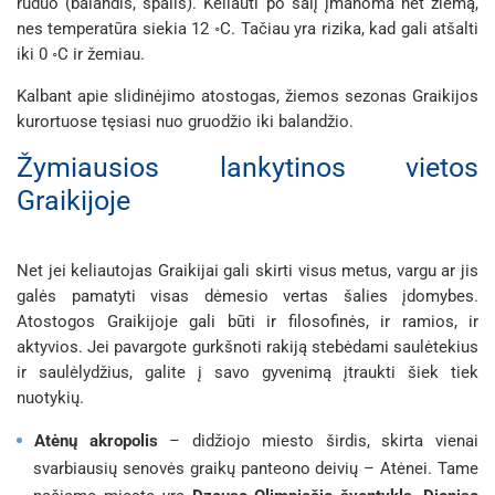
ruduo (balandis, spalis). Keliauti po šalį įmanoma net žiemą,
nes temperatūra siekia 12 ◦C. Tačiau yra rizika, kad gali atšalti
iki 0 ◦C ir žemiau.
Kalbant apie slidinėjimo atostogas, žiemos sezonas Graikijos
kurortuose tęsiasi nuo gruodžio iki balandžio.
Žymiausios lankytinos vietos
Graikijoje
Net jei keliautojas Graikijai gali skirti visus metus, vargu ar jis
galės pamatyti visas dėmesio vertas šalies įdomybes.
Atostogos Graikijoje gali būti ir filosofinės, ir ramios, ir
aktyvios. Jei pavargote gurkšnoti
rakiją
stebėdami saulėtekius
ir saulėlydžius, galite į savo gyvenimą įtraukti šiek tiek
nuotykių.
Atėnų akropolis
– didžiojo miesto širdis, skirta vienai
svarbiausių senovės graikų panteono deivių – Atėnei. Tame