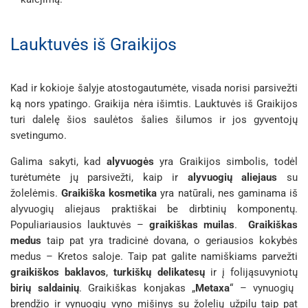
Lauktuvės iš Graikijos
Kad ir kokioje šalyje atostogautumėte, visada norisi parsivežti
ką nors ypatingo. Graikija nėra išimtis. Lauktuvės iš Graikijos
turi dalelę šios saulėtos šalies šilumos ir jos gyventojų
svetingumo.
Galima sakyti, kad
alyvuogės
yra Graikijos simbolis, todėl
turėtumėte jų parsivežti, kaip ir
alyvuogių aliejaus
su
žolelėmis.
Graikiška
kosmetika
yra natūrali, nes gaminama iš
alyvuogių aliejaus praktiškai be dirbtinių komponentų.
Populiariausios lauktuvės –
graikiškas muilas
.
Graikiškas
medus
taip pat yra tradicinė dovana, o geriausios kokybės
medus – Kretos saloje. Taip pat galite namiškiams parvežti
graikiškos baklavos
,
turkiškų delikatesų
ir į foliją
suvyniotų
birių saldainių
. Graikiškas konjakas „
Metaxa
“ – vynuogių
brendžio ir vynuogių vyno mišinys su žolelių užpilu taip pat