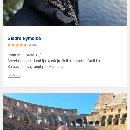
Giedrė Rymeikė
4.84/5
Patirtis: 11 metai (-ų)
Specializuojasi: Lenkija, Austrija, Italija, Ispanija, Graikija
Kalbos: lietuvių, anglų, lenkų, rusų.
Plačiau