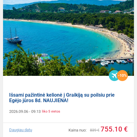
-10%
Išsami pažintinė kelionė į Graikiją su poilsiu prie
Egėjo jūros 8d. NAUJIENA!
2026.09.06
- 09.13
liko 5 vietos
755.10 €
Daugiau datų
Kaina nuo:
839 €