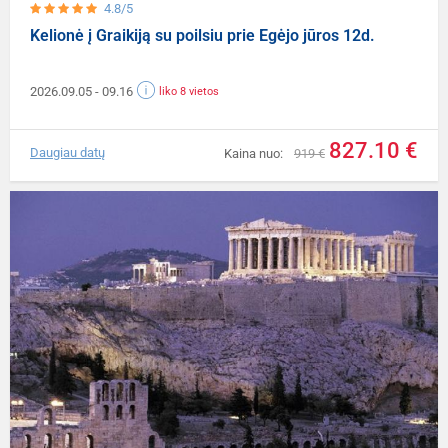
4.8/5
Kelionė į Graikiją su poilsiu prie Egėjo jūros 12d.
2026.09.05
- 09.16
liko 8 vietos
827.10 €
Daugiau datų
Kaina nuo:
919 €