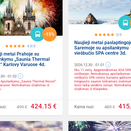
-15%
5/5
Naujieji metai paslaptingoj
4.9/5
Saremoje su apsilankymu
viešbučio SPA centre 3d.
ji metai Prahoje su
ankymu „Saunia Thermal
“ Karlovy Varuose 4d.
2026.12.30
- 01.01
liko 11 vietų. Apgyvendinimas ASA S
viešbutyje. Nemokamas apsilankymas
.30
- 01.02
viešbučio SPA centre, kuriame galėsite
a. Apsilankymu „Saunia Thermal Resort“
mėgaustis saunos teikiamais malonum
Varuose. Nemokamas išvykimas iš
leisti laiką vandens zonoje. Nemokam
s.
išvykimas iš Klaipėdos.
424.15 €
415
nuo:
Kaina nuo:
499 €
489 €