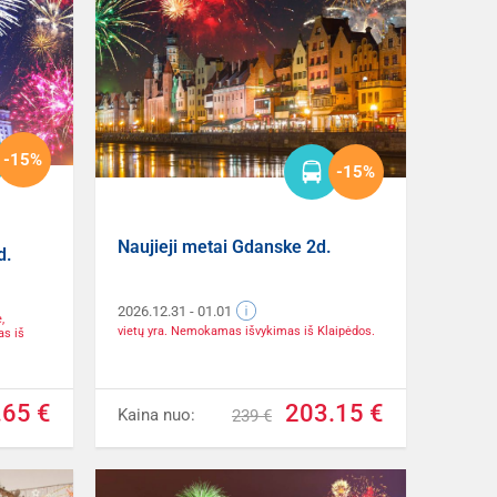
-15%
-15%
Naujieji metai Gdanske 2d.
d.
2026.12.31
- 01.01
,
vietų yra. Nemokamas išvykimas iš Klaipėdos.
s iš
.65 €
203.15 €
Kaina nuo:
239 €