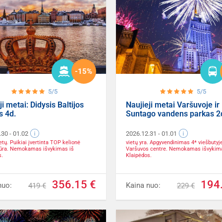
-15%
5/5
5/5
ji metai: Didysis Baltijos
Naujieji metai Varšuvoje ir
s 4d.
Suntago vandens parkas 2
.30
- 01.02
2026.12.31
- 01.01
ietų. Puikiai įvertinta TOP kelionė
vietų yra. Apgyvendinimas 4* viešbutyje
 jūra. Nemokamas išvykimas iš
Varšuvos centre. Nemokamas išvykima
s.
Klaipėdos.
356.15 €
194
nuo:
Kaina nuo:
419 €
229 €