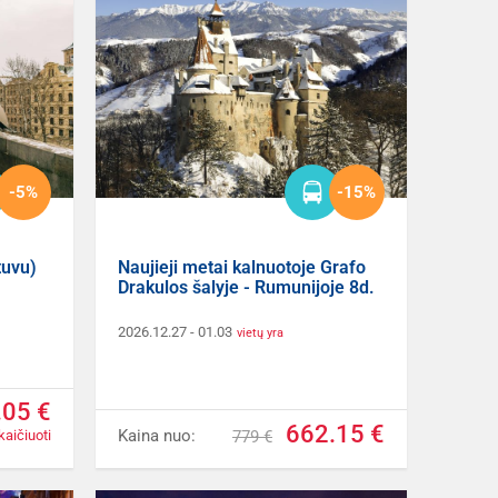
-5%
-15%
tuvu)
Naujieji metai kalnuotoje Grafo
Drakulos šalyje - Rumunijoje 8d.
2026.12.27
- 01.03
vietų yra
.05 €
662.15 €
Kaina nuo:
kaičiuoti
779 €