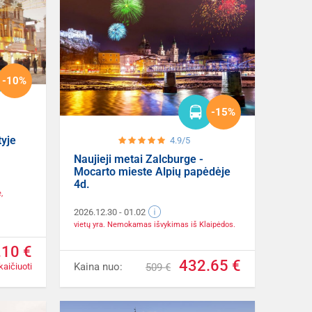
-10%
-15%
yje
4.9/5
Naujieji metai Zalcburge -
Mocarto mieste Alpių papėdėje
4d.
,
2026.12.30
- 01.02
vietų yra. Nemokamas išvykimas iš Klaipėdos.
.10 €
432.65 €
Kaina nuo:
kaičiuoti
509 €