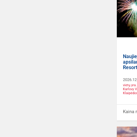
Naujie
apsil
Resort
2026.12
vietų yr
Karlovy 
Klaipėdo
Kaina 