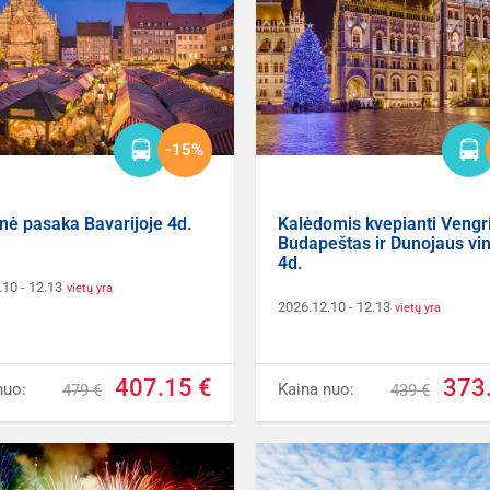
-15%
nė pasaka Bavarijoje 4d.
Kalėdomis kvepianti Vengri
Budapeštas ir Dunojaus vin
4d.
.10
- 12.13
vietų yra
2026.12.10
- 12.13
vietų yra
407.15 €
373
nuo:
Kaina nuo:
479 €
439 €