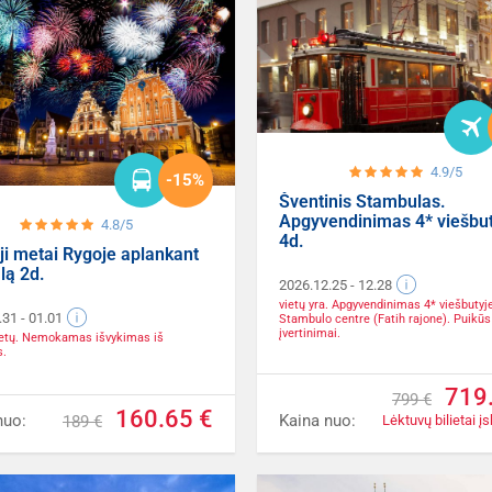
4.9/5
-15%
Šventinis Stambulas.
Apgyvendinimas 4* viešbut
4.8/5
4d.
ji metai Rygoje aplankant
lą 2d.
2026.12.25
- 12.28
vietų yra. Apgyvendinimas 4* viešbutyje
.31
- 01.01
Stambulo centre (Fatih rajone). Puikūs
įvertinimai.
vietų. Nemokamas išvykimas iš
s.
719
799 €
160.65 €
nuo:
Kaina nuo:
189 €
Lėktuvų bilietai įs