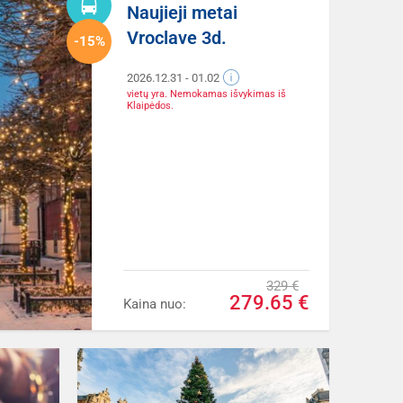
Naujieji metai
Vroclave 3d.
-15%
2026.12.31
- 01.02
vietų yra. Nemokamas išvykimas iš
Klaipėdos.
329 €
279.65 €
Kaina nuo: