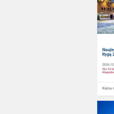
Naujie
Rygą 
2026.12
liko 14 
Klaipėdo
Kaina 