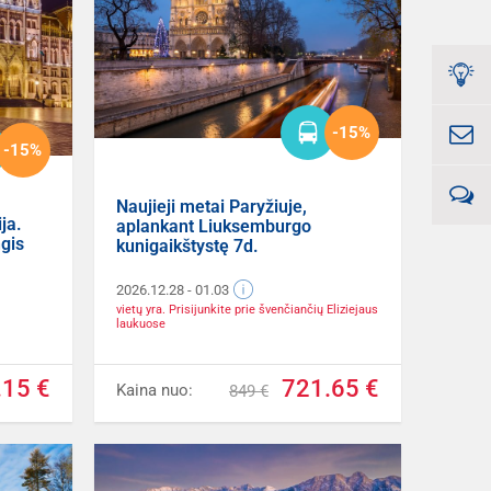
-15%
-15%
Naujieji metai Paryžiuje,
ja.
aplankant Liuksemburgo
gis
kunigaikštystę 7d.
2026.12.28
- 01.03
vietų yra. Prisijunkite prie švenčiančių Eliziejaus
laukuose
.15 €
721.65 €
Kaina nuo:
849 €