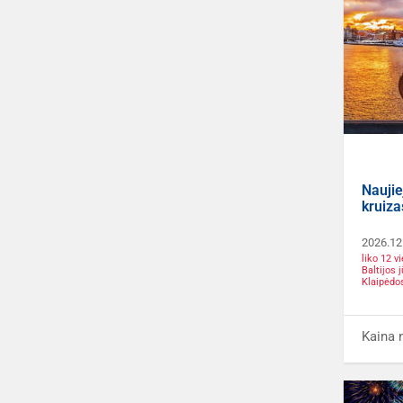
Naujie
kruiza
2026.12
liko 12 v
Baltijos
Klaipėdo
Kaina 