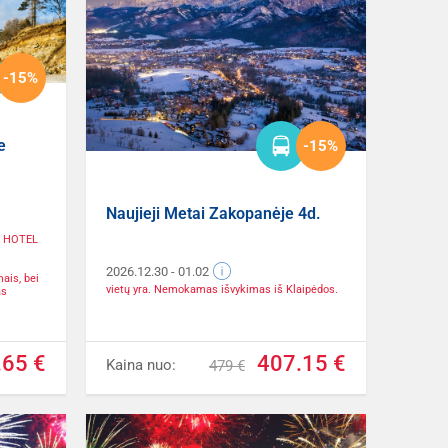
-15%
e
-15%
Naujieji Metai Zakopanėje 4d.
PA HOTEL
2026.12.30
- 01.02
ais, bei
vietų yra. Nemokamas išvykimas iš Klaipėdos.
as
.65 €
407.15 €
Kaina nuo:
479 €