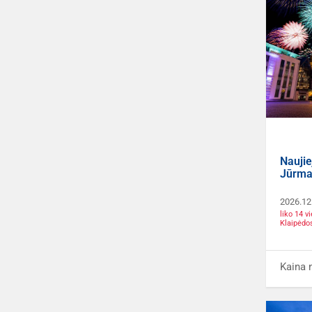
Naujie
Jūrma
2026.12
liko 14 
Klaipėdo
Kaina 