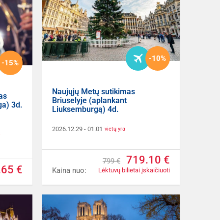
-10%
-15%
Naujųjų Metų sutikimas
as
Briuselyje (aplankant
ga) 3d.
Liuksemburgą) 4d.
2026.12.29
- 01.01
vietų yra
š
719.10 €
799 €
.65 €
Kaina nuo:
Lėktuvų bilietai įskaičiuoti