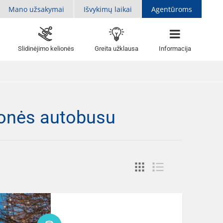
Mano užsakymai
Išvykimų laikai
Agentūroms
Slidinėjimo kelionės
Greita užklausa
Informacija
ionės autobusu