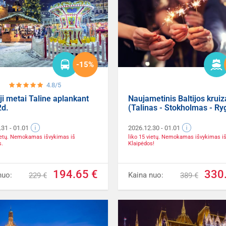
-15%
4.8/5
ji metai Taline aplankant
Naujametinis Baltijos kruiz
2d.
(Talinas - Stokholmas - Ry
.31
- 01.01
2026.12.30
- 01.01
vietų. Nemokamas išvykimas iš
liko 15 vietų. Nemokamas išvykimas i
s.
Klaipėdos!
194.65 €
330
nuo:
Kaina nuo:
229 €
389 €