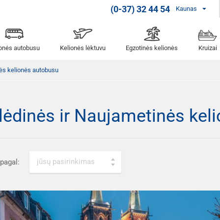
(0-37) 32 44 54
Kaunas
ionės autobusu
Kelionės lėktuvu
Egzotinės kelionės
Kruizai
nės kelionės autobusu
lėdinės ir Naujametinės kel
jūsų pasirinkimas
 pagal: