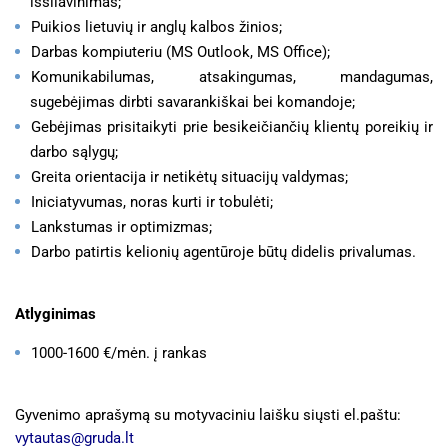
išsilavinimas;
Puikios lietuvių ir anglų kalbos žinios;
Darbas kompiuteriu (MS Outlook, MS Office);
Komunikabilumas, atsakingumas, mandagumas,
sugebėjimas dirbti savarankiškai bei komandoje;
Gebėjimas prisitaikyti prie besikeičiančių klientų poreikių ir
darbo sąlygų;
Greita orientacija ir netikėtų situacijų valdymas;
Iniciatyvumas, noras kurti ir tobulėti;
Lankstumas ir optimizmas;
Darbo patirtis kelionių agentūroje būtų didelis privalumas.
Atlyginimas
1000-1600 €/mėn. į rankas
Gyvenimo aprašymą su motyvaciniu laišku siųsti el.paštu:
vytautas@gruda.lt