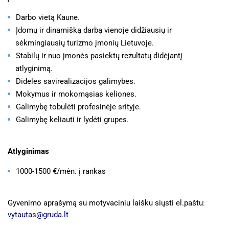
Darbo vietą Kaune.
Įdomų ir dinamišką darbą vienoje didžiausių ir
sėkmingiausių turizmo įmonių Lietuvoje.
Stabilų ir nuo įmonės pasiektų rezultatų didėjantį
atlyginimą.
Dideles savirealizacijos galimybes.
Mokymus ir mokomąsias keliones.
Galimybę tobulėti profesinėje srityje.
Galimybę keliauti ir lydėti grupes.
Atlyginimas
1000-1500 €/mėn. į rankas
Gyvenimo aprašymą su motyvaciniu laišku siųsti el.paštu:
vytautas@gruda.lt