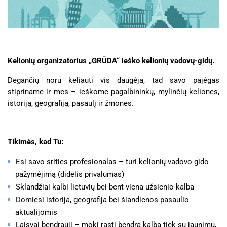
Kelionių organizatorius „GRŪDA“ ieško kelionių vadovų-gidų.
Degančių noru keliauti vis daugėja, tad savo pajėgas
stipriname ir mes – ieškome pagalbininkų, mylinčių keliones,
istoriją, geografiją, pasaulį ir žmones.
Tikimės, kad Tu:
Esi savo srities profesionalas – turi kelionių vadovo-gido
pažymėjimą (didelis privalumas)
Sklandžiai kalbi lietuvių bei bent viena užsienio kalba
Domiesi istorija, geografija bei šiandienos pasaulio
aktualijomis
Laisvai bendrauji – moki rasti bendrą kalbą tiek su jaunimu,