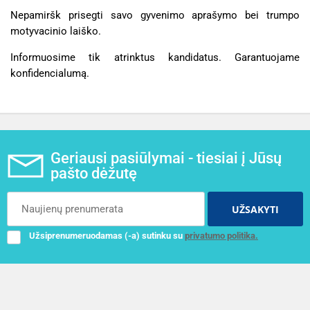
Nepamiršk prisegti savo gyvenimo aprašymo bei trumpo
motyvacinio laiško.
Informuosime tik atrinktus kandidatus. Garantuojame
konfidencialumą.
Geriausi pasiūlymai - tiesiai į Jūsų
pašto dėžutę
UŽSAKYTI
Užsiprenumeruodamas (-a) sutinku su
privatumo politika.