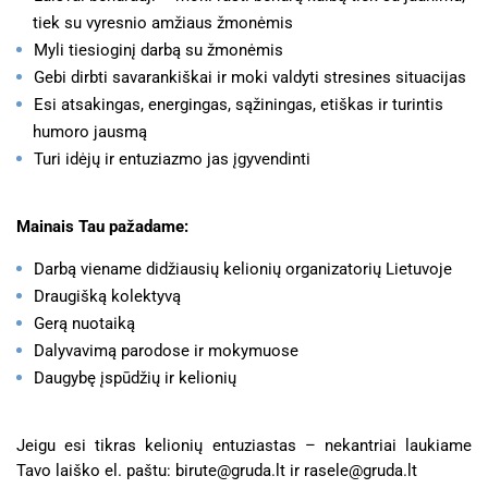
tiek su vyresnio amžiaus žmonėmis
Myli tiesioginį darbą su žmonėmis
Gebi dirbti savarankiškai ir moki valdyti stresines situacijas
Esi atsakingas, energingas, sąžiningas, etiškas ir turintis
humoro jausmą
Turi idėjų ir entuziazmo jas įgyvendinti
Mainais Tau pažadame:
Darbą viename didžiausių kelionių organizatorių Lietuvoje
Draugišką kolektyvą
Gerą nuotaiką
Dalyvavimą parodose ir mokymuose
Daugybę įspūdžių ir kelionių
Jeigu esi tikras kelionių entuziastas – nekantriai laukiame
Tavo laiško el. paštu:
birute@gruda.lt
ir
rasele@gruda.lt