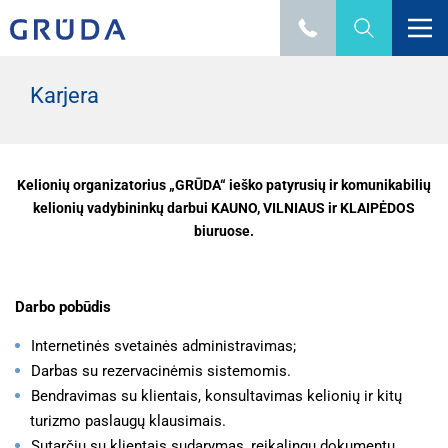
Karjera
Kelionių organizatorius „GRŪDA“ ieško patyrusių ir komunikabilių
kelionių vadybininkų darbui KAUNO, VILNIAUS ir KLAIPĖDOS
biuruose.
Darbo pobūdis
Internetinės svetainės administravimas;
Darbas su rezervacinėmis sistemomis.
Bendravimas su klientais, konsultavimas kelionių ir kitų
turizmo paslaugų klausimais.
Sutarčių su klientais sudarymas, reikalingų dokumentų