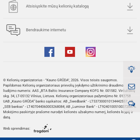
Atsisiųskite mūsų kelionių katalogą
Bendraukime internetu
© Kelionių organizatorius - "Kauno GRŪDA", 2026. Visos teisės saugomos.
Papildomas Kelionių organizatoriaus prievolių įvykdymo užtikrinimo draudimo
liudijimo numeris: AAS „BTA Baltic Insurance Company KOFG Nr. 001582. Viršuliškių
skg. 34, LT-05132 Vilnius, Lietuva. Kelionių organizatoriaus pažymėjimo Nr. 012758
UAB „Kauno GRŪDA“ banko sąskaitos: AB „Swedbank" - LT537300010134442557; AB
„SEB bankas" - LT407044060003268084; AB „Luminor Bank" - LT924010051003728875.
Mokėjimo paskirtyje prašome nurodyti kelionės užsakymo numerį, kelionės kryptį ir
datą.
Web sprendimas: