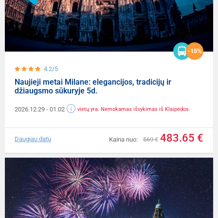
-15%
4.2/5
Naujieji metai Milane: elegancijos, tradicijų ir
džiaugsmo sūkuryje 5d.
2026.12.29
- 01.02
vietų yra. Nemokamas išvykimas iš Klaipėdos.
483.65 €
Daugiau datų
Kaina nuo:
569 €