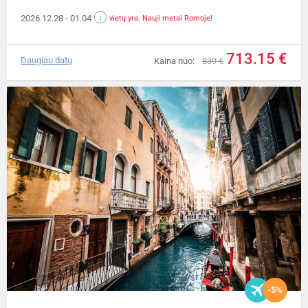
2026.12.28
- 01.04
vietų yra. Nauji metai Romoje!
713.15 €
Daugiau datų
Kaina nuo:
839 €
-5%