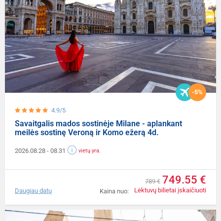
-5%
4.9/5
Savaitgalis mados sostinėje Milane - aplankant
meilės sostinę Veroną ir Komo ežerą 4d.
2026.08.28
- 08.31
vietų yra.
749.55 €
789 €
Lėktuvų bilietai įskaičiuoti
Daugiau datų
Kaina nuo: