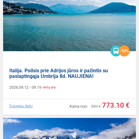
-10%
Italija. Poilsis prie Adrijos jūros ir pažintis su
paslaptingąja Umbrija 8d. NAUJIENA!
2026.09.12
- 09.19
vietų yra
773.10 €
Daugiau datų
Kaina nuo:
859 €