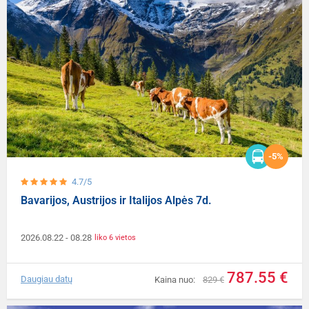
-5%
4.7/5
Bavarijos, Austrijos ir Italijos Alpės 7d.
2026.08.22
- 08.28
liko 6 vietos
787.55 €
Daugiau datų
Kaina nuo:
829 €