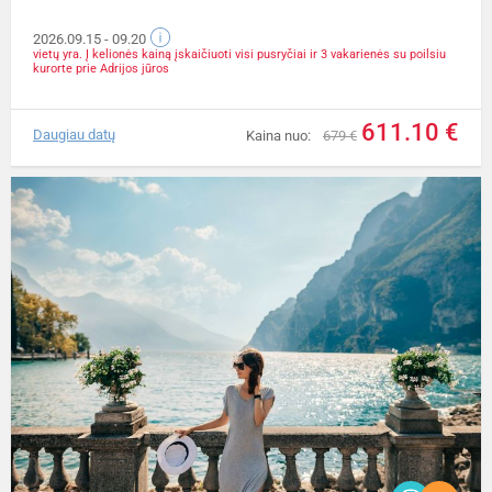
2026.09.15
- 09.20
vietų yra. Į kelionės kainą įskaičiuoti visi pusryčiai ir 3 vakarienės su poilsiu
kurorte prie Adrijos jūros
611.10 €
Daugiau datų
Kaina nuo:
679 €