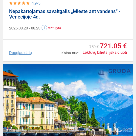
4.9/5
Nepakartojamas savaitgalis „Mieste ant vandens“ -
Venecijoje 4d.
2026.08.20
- 08.23
vietų yra.
721.05 €
759 €
Lėktuvų bilietai įskaičiuoti
Daugiau datų
Kaina nuo: