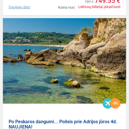
749.55 €
789 €
Lėktuvų bilietai įskaičiuoti
Daugiau datų
Kaina nuo:
-5%
Po Peskaros dangumi... Poilsis prie Adrijos jūros 4d.
NAUJIENA!