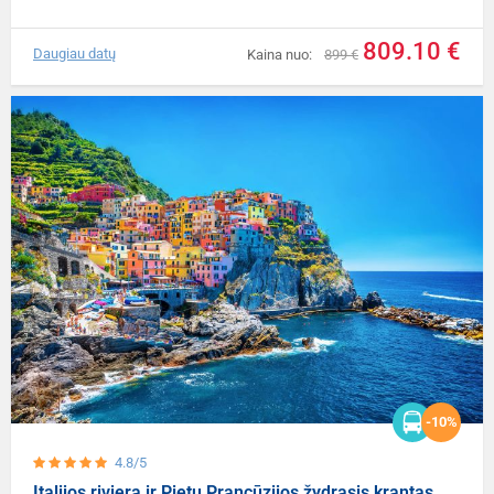
809.10 €
Daugiau datų
Kaina nuo:
899 €
-10%
4.8/5
Italijos rivjera ir Pietų Prancūzijos žydrasis krantas