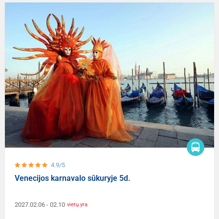
4.9/5
Venecijos karnavalo sūkuryje 5d.
2027.02.06
- 02.10
vietų yra