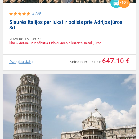
-10%
4.8/5
Šiaurės Italijos perliukai ir poilsis prie Adrijos jūros
8d.
2026.08.15
- 08.22
liko 6 vietos. 3* viešbutis Lido di Jesolo kurorte, netoli jūros.
647.10 €
Daugiau datų
Kaina nuo:
719 €