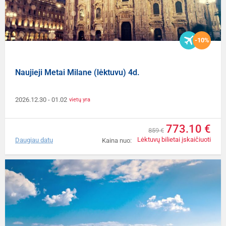
-10%
Naujieji Metai Milane (lėktuvu) 4d.
2026.12.30
- 01.02
vietų yra
773.10 €
859 €
Lėktuvų bilietai įskaičiuoti
Daugiau datų
Kaina nuo: