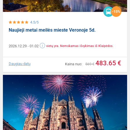
-15%
4.5/5
Naujieji metai meilės mieste Veronoje 5d.
2026.12.29
- 01.02
vietų yra. Nemokamas išvykimas iš Klaipėdos.
483.65 €
Daugiau datų
Kaina nuo:
569 €