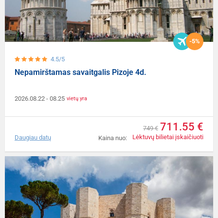
-5%
4.5/5
Nepamirštamas savaitgalis Pizoje 4d.
2026.08.22
- 08.25
vietų yra
711.55 €
749 €
Lėktuvų bilietai įskaičiuoti
Daugiau datų
Kaina nuo: