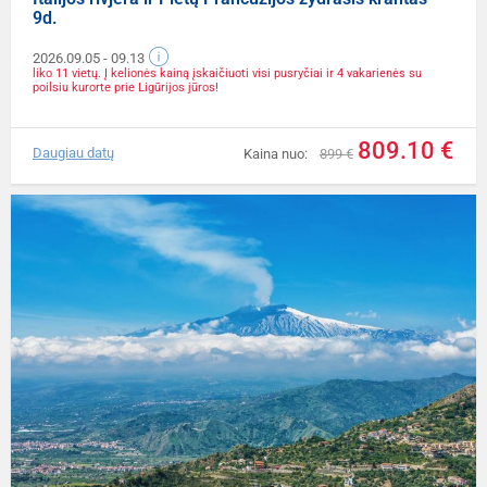
9d.
2026.09.05
- 09.13
liko 11 vietų. Į kelionės kainą įskaičiuoti visi pusryčiai ir 4 vakarienės su
poilsiu kurorte prie Ligūrijos jūros!
809.10 €
Daugiau datų
Kaina nuo:
899 €