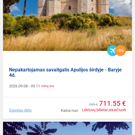
-5%
Nepakartojamas savaitgalis Apulijos širdyje - Baryje
4d.
2026.09.08
- 09.11
vietų yra
711.55 €
749 €
Lėktuvų bilietai įskaičiuoti
Daugiau datų
Kaina nuo: