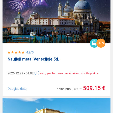
-15%
4.9/5
Naujieji metai Venecijoje 5d.
2026.12.29
- 01.02
vietų yra. Nemokamas išvykimas iš Klaipėdos.
509.15 €
Daugiau datų
Kaina nuo:
599 €