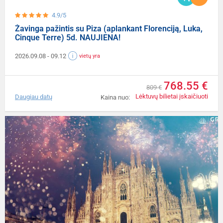
4.9/5
Žavinga pažintis su Piza (aplankant Florenciją, Luka,
Cinque Terre) 5d. NAUJIENA!
2026.09.08
- 09.12
vietų yra
768.55 €
809 €
Lėktuvų bilietai įskaičiuoti
Daugiau datų
Kaina nuo: