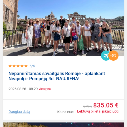
-5%
5/5
Nepamirštamas savaitgalis Romoje - aplankant
Neapolį ir Pompėją 4d. NAUJIENA!
2026.08.26
- 08.29
vietų yra
835.05 €
879 €
Lėktuvų bilietai įskaičiuoti
Daugiau datų
Kaina nuo: