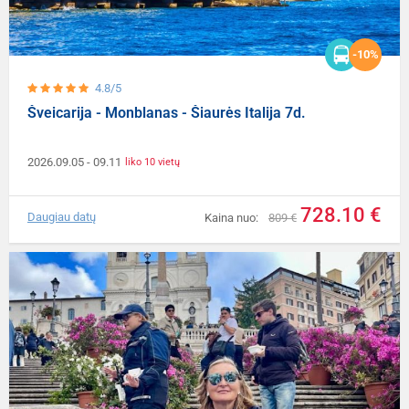
-10%
4.8/5
Šveicarija - Monblanas - Šiaurės Italija 7d.
2026.09.05
- 09.11
liko 10 vietų
728.10 €
Daugiau datų
Kaina nuo:
809 €