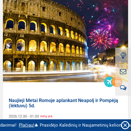
-10%
Naujieji Metai Romoje aplankant Neapolį ir Pompėją
(lėktuvu) 5d.
2026.12.30
- 01.03
vietų yra
Plačiau!
🎄 Prasidėjo Kalėdinių ir Naujametinių kelionių pardavimai