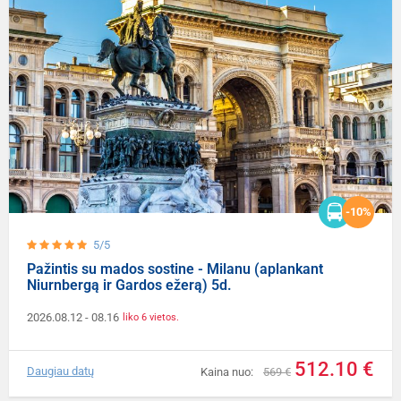
-10%
5/5
Pažintis su mados sostine - Milanu (aplankant
Niurnbergą ir Gardos ežerą) 5d.
2026.08.12
- 08.16
liko 6 vietos.
512.10 €
Daugiau datų
Kaina nuo:
569 €