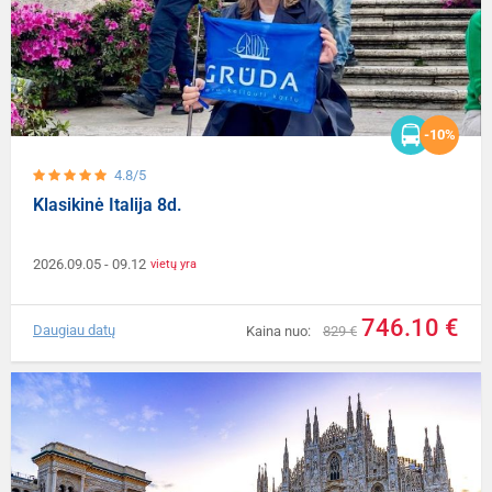
-10%
4.8/5
Klasikinė Italija 8d.
2026.09.05
- 09.12
vietų yra
746.10 €
Daugiau datų
Kaina nuo:
829 €