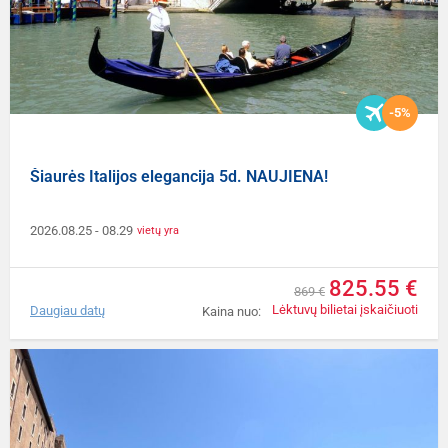
-5%
Šiaurės Italijos elegancija 5d. NAUJIENA!
2026.08.25
- 08.29
vietų yra
825.55 €
869 €
Lėktuvų bilietai įskaičiuoti
Daugiau datų
Kaina nuo: