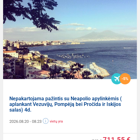
-5%
Nepakartojama pažintis su Neapolio apylinkėmis (
aplankant Vezuvijų, Pompėją bei Pročida ir Iskijos
salas) 4d.
2026.08.20
- 08.23
vietų yra
711.55 €