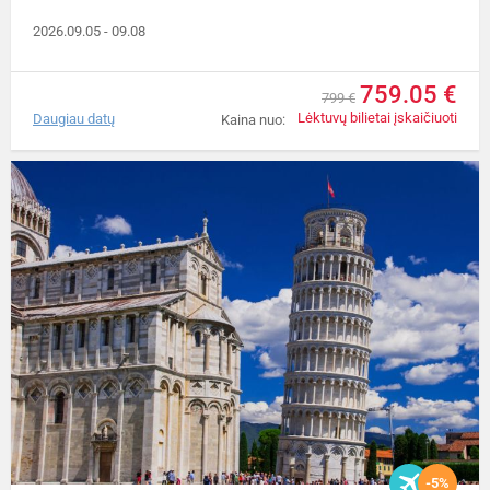
2026.09.05
- 09.08
759.05 €
799 €
Lėktuvų bilietai įskaičiuoti
Daugiau datų
Kaina nuo:
-5%