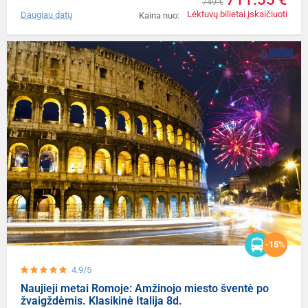
749 €
Lėktuvų bilietai įskaičiuoti
Daugiau datų
Kaina nuo:
-15%
4.9/5
Naujieji metai Romoje: Amžinojo miesto šventė po
žvaigždėmis. Klasikinė Italija 8d.