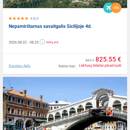
-5%
4.8/5
Nepamirštamas savaitgalis Sicilijoje 4d.
2026.08.22
- 08.25
vietų yra
825.55 €
869 €
Lėktuvų bilietai įskaičiuoti
Daugiau datų
Kaina nuo: