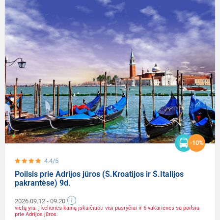
-10%
4.4/5
Poilsis prie Adrijos jūros (Š.Kroatijos ir Š.Italijos
pakrantėse) 9d.
2026.09.12
- 09.20
vietų yra. Į kelionės kainą įskaičiuoti visi pusryčiai ir 6 vakarienės su poilsiu
prie Adrijos jūros.