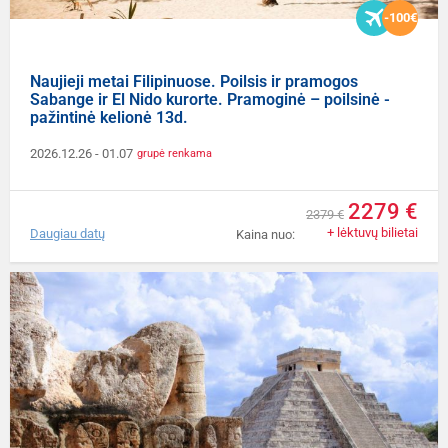
-100€
Naujieji metai Filipinuose. Poilsis ir pramogos
Sabange ir El Nido kurorte. Pramoginė – poilsinė -
pažintinė kelionė 13d.
2026.12.26
- 01.07
grupė renkama
2279 €
2379 €
+ lėktuvų bilietai
Daugiau datų
Kaina nuo: