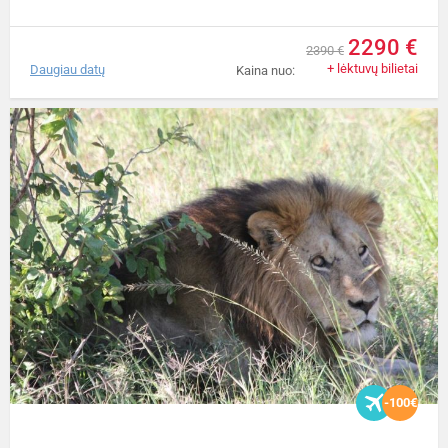
2290 €
2390 €
+ lėktuvų bilietai
Daugiau datų
Kaina nuo:
-100€