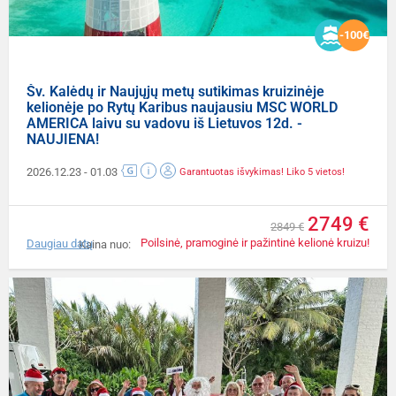
-100€
Šv. Kalėdų ir Naujųjų metų sutikimas kruizinėje
kelionėje po Rytų Karibus naujausiu MSC WORLD
AMERICA laivu su vadovu iš Lietuvos 12d. -
NAUJIENA!
2026.12.23
- 01.03
Garantuotas išvykimas! Liko 5 vietos!
2749 €
2849 €
Poilsinė, pramoginė ir pažintinė kelionė kruizu!
Daugiau datų
Kaina nuo: