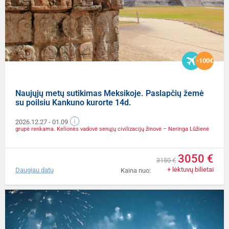
-100€
Naujųjų metų sutikimas Meksikoje. Paslapčių žemė
su poilsiu Kankuno kurorte 14d.
2026.12.27
- 01.09
grupė renkama. Kelionės vadovė senųjų civilizacijų žinovė – Neringa Lūžienė
3050 €
3150 €
+ lėktuvų bilietai
Daugiau datų
Kaina nuo: