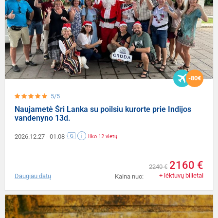
-80€
5/5
Naujametė Šri Lanka su poilsiu kurorte prie Indijos
vandenyno 13d.
2026.12.27
- 01.08
liko 12 vietų
2160 €
2240 €
+ lėktuvų bilietai
Daugiau datų
Kaina nuo: