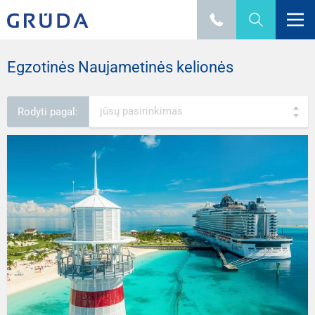
Egzotinės Naujametinės kelionės
jūsų pasirinkimas
Rodyti pagal: