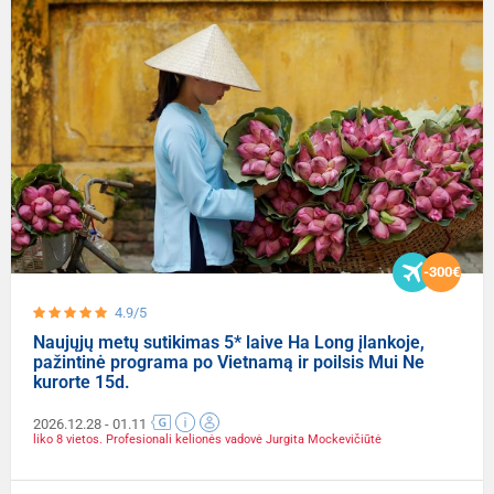
-300€
4.9/5
Naujųjų metų sutikimas 5* laive Ha Long įlankoje,
pažintinė programa po Vietnamą ir poilsis Mui Ne
kurorte 15d.
2026.12.28
- 01.11
liko 8 vietos. Profesionali kelionės vadovė Jurgita Mockevičiūtė