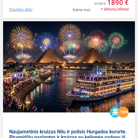
1890 €
2190 €
+ lėktuvų bilietai
Daugiau datų
Kaina nuo:
-100€
Naujametinis kruizas Nilu ir poilsis Hurgados kurorte.
Piramidžių paslaptys ir kruizas su kelionės vadovu iš