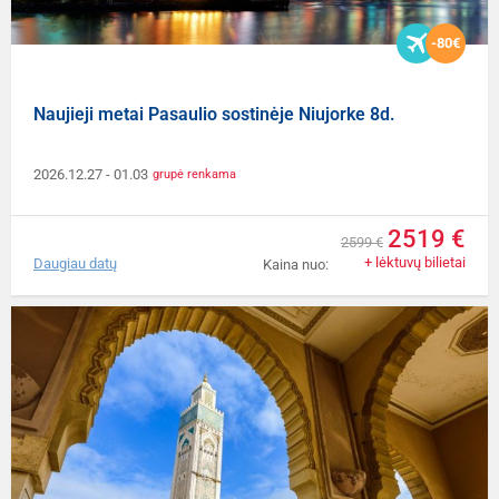
-80€
Naujieji metai Pasaulio sostinėje Niujorke 8d.
2026.12.27
- 01.03
grupė renkama
2519 €
2599 €
+ lėktuvų bilietai
Daugiau datų
Kaina nuo: