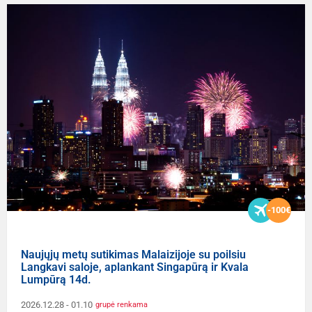
-100€
Naujųjų metų sutikimas Malaizijoje su poilsiu
Langkavi saloje, aplankant Singapūrą ir Kvala
Lumpūrą 14d.
2026.12.28
- 01.10
grupė renkama