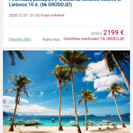
Lietuvos 10 d. (tik GRŪDOJE!)
2026.12.27
- 01.05
Grupė renkama!
2199 €
2299 €
Išskirtinis maršrutas! Tik GRŪDOJE!
Daugiau datų
Kaina nuo: