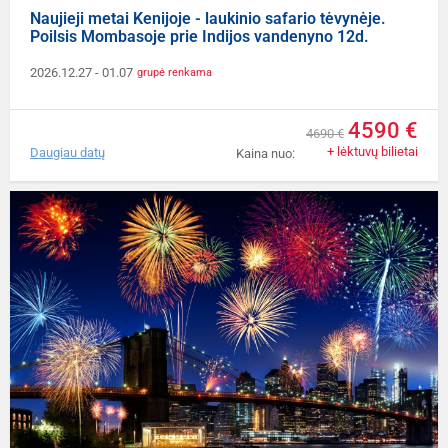
Naujieji metai Kenijoje - laukinio safario tėvynėje.
Poilsis Mombasoje prie Indijos vandenyno 12d.
2026.12.27
- 01.07
grupė renkama
4590 €
4690 €
+ lėktuvų bilietai
Daugiau datų
Kaina nuo: