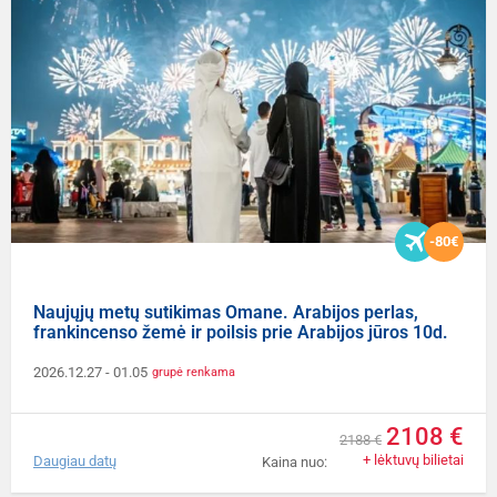
-80€
Naujųjų metų sutikimas Omane. Arabijos perlas,
frankincenso žemė ir poilsis prie Arabijos jūros 10d.
2026.12.27
- 01.05
grupė renkama
2108 €
2188 €
+ lėktuvų bilietai
Daugiau datų
Kaina nuo: