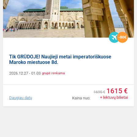
-80€
Tik GRŪDOJE! Naujieji metai imperatoriškuose
Maroko miestuose 8d.
2026.12.27
- 01.03
grupė renkama
1615 €
1695 €
+ lėktuvų bilietai
Daugiau datų
Kaina nuo: