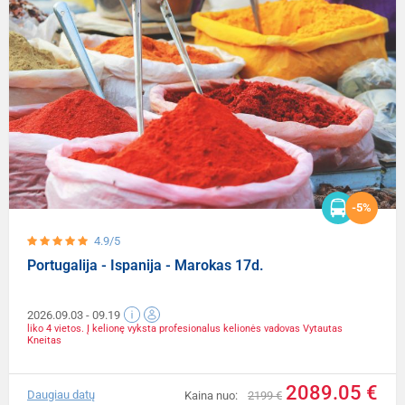
-5%
4.9/5
Portugalija - Ispanija - Marokas 17d.
2026.09.03
- 09.19
liko 4 vietos. Į kelionę vyksta profesionalus kelionės vadovas Vytautas
Kneitas
2089.05 €
Daugiau datų
Kaina nuo:
2199 €