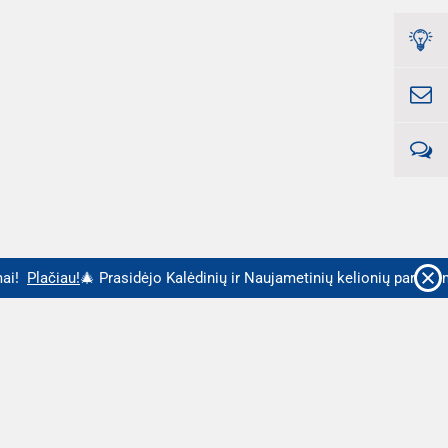
i!
Plačiau!
🎄 Prasidėjo Kalėdinių ir Naujametinių kelionių pardavim
Ispanija
keliautojus traukia savo saulėtu bei šiltu klimatu,
turtinga kultūra ir įspūdingais kraštovaizdžiais. Tiek miestų,
tiek istorijos, tiek ir jūros ar kalnų mylėtojai nesunkiai atras