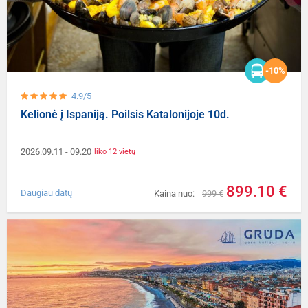
-10%
4.9/5
Kelionė į Ispaniją. Poilsis Katalonijoje 10d.
2026.09.11
- 09.20
liko 12 vietų
899.10 €
Daugiau datų
Kaina nuo:
999 €