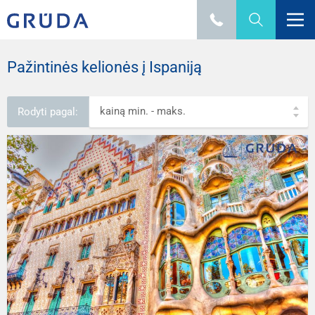
Pažintinės kelionės į Ispaniją
kainą min. - maks.
Rodyti pagal: