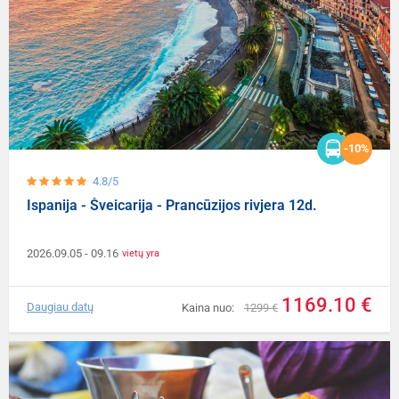
-10%
4.8/5
Ispanija - Šveicarija - Prancūzijos rivjera 12d.
2026.09.05
- 09.16
vietų yra
1169.10 €
Daugiau datų
Kaina nuo:
1299 €