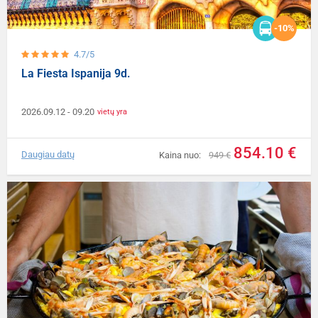
-10%
4.7/5
La Fiesta Ispanija 9d.
2026.09.12
- 09.20
vietų yra
854.10 €
Daugiau datų
Kaina nuo:
949 €