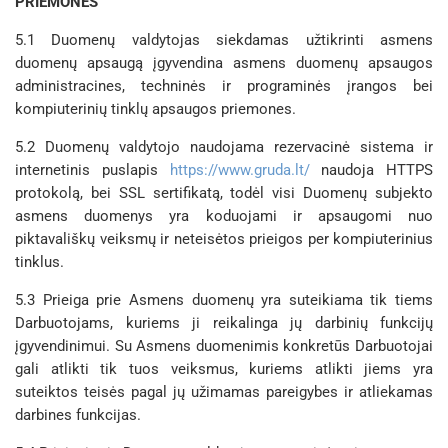
PRIEMONĖS
5.1 Duomenų valdytojas siekdamas užtikrinti asmens
duomenų apsaugą įgyvendina asmens duomenų apsaugos
administracines, techninės ir programinės įrangos bei
kompiuterinių tinklų apsaugos priemones.
5.2 Duomenų valdytojo naudojama rezervacinė sistema ir
internetinis puslapis
https://www.gruda.lt/
naudoja HTTPS
protokolą, bei SSL sertifikatą, todėl visi Duomenų subjekto
asmens duomenys yra koduojami ir apsaugomi nuo
piktavališkų veiksmų ir neteisėtos prieigos per kompiuterinius
tinklus.
5.3 Prieiga prie Asmens duomenų yra suteikiama tik tiems
Darbuotojams, kuriems ji reikalinga jų darbinių funkcijų
įgyvendinimui. Su Asmens duomenimis konkretūs Darbuotojai
gali atlikti tik tuos veiksmus, kuriems atlikti jiems yra
suteiktos teisės pagal jų užimamas pareigybes ir atliekamas
darbines funkcijas.