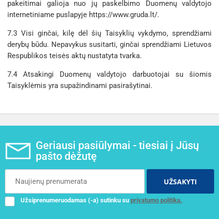
pakeitimai galioja nuo jų paskelbimo Duomenų valdytojo
internetiniame puslapyje https://www.gruda.lt/.
7.3 Visi ginčai, kilę dėl šių Taisyklių vykdymo, sprendžiami
derybų būdu. Nepavykus susitarti, ginčai sprendžiami Lietuvos
Respublikos teisės aktų nustatyta tvarka.
7.4 Atsakingi Duomenų valdytojo darbuotojai su šiomis
Taisyklėmis yra supažindinami pasirašytinai.
Geriausi pasiūlymai - tiesiai į Jūsų
pašto dėžutę
UŽSAKYTI
Užsiprenumeruodamas (-a) sutinku su
privatumo politika.