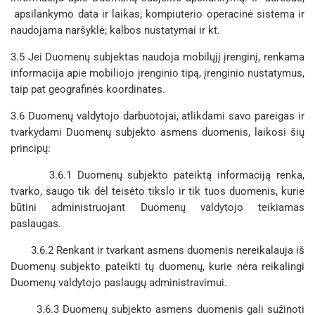
apsilankymo data ir laikas; kompiuterio operacinė sistema ir
naudojama naršyklė; kalbos nustatymai ir kt.
3.5 Jei Duomenų subjektas naudoja mobilųjį įrenginį, renkama
informacija apie mobiliojo įrenginio tipą, įrenginio nustatymus,
taip pat geografinės koordinates.
3.6 Duomenų valdytojo darbuotojai, atlikdami savo pareigas ir
tvarkydami Duomenų subjekto asmens duomenis, laikosi šių
principų:
3.6.1 Duomenų subjekto pateiktą informaciją renka,
tvarko, saugo tik dėl teisėto tikslo ir tik tuos duomenis, kurie
būtini administruojant Duomenų valdytojo teikiamas
paslaugas.
3.6.2 Renkant ir tvarkant asmens duomenis nereikalauja iš
Duomenų subjekto pateikti tų duomenų, kurie nėra reikalingi
Duomenų valdytojo paslaugų administravimui.
3.6.3 Duomenų subjekto asmens duomenis gali sužinoti