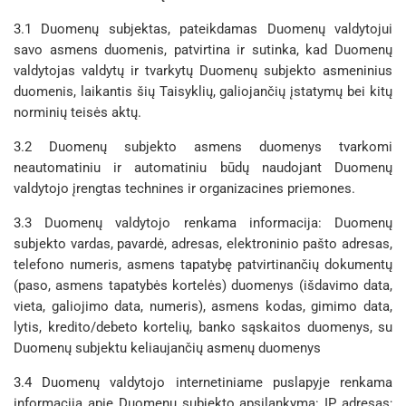
3.1 Duomenų subjektas, pateikdamas Duomenų valdytojui
savo asmens duomenis, patvirtina ir sutinka, kad Duomenų
valdytojas valdytų ir tvarkytų Duomenų subjekto asmeninius
duomenis, laikantis šių Taisyklių, galiojančių įstatymų bei kitų
norminių teisės aktų.
3.2 Duomenų subjekto asmens duomenys tvarkomi
neautomatiniu ir automatiniu būdų naudojant Duomenų
valdytojo įrengtas technines ir organizacines priemones.
3.3 Duomenų valdytojo renkama informacija: Duomenų
subjekto vardas, pavardė, adresas, elektroninio pašto adresas,
telefono numeris, asmens tapatybę patvirtinančių dokumentų
(paso, asmens tapatybės kortelės) duomenys (išdavimo data,
vieta, galiojimo data, numeris), asmens kodas, gimimo data,
lytis, kredito/debeto kortelių, banko sąskaitos duomenys, su
Duomenų subjektu keliaujančių asmenų duomenys
3.4 Duomenų valdytojo internetiniame puslapyje renkama
informacija apie Duomenų subjekto apsilankymą: IP adresas;