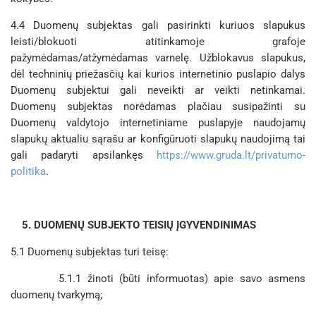
4.4 Duomenų subjektas gali pasirinkti kuriuos slapukus
leisti/blokuoti atitinkamoje grafoje
pažymėdamas/atžymėdamas varnelę. Užblokavus slapukus,
dėl techninių priežasčių kai kurios internetinio puslapio dalys
Duomenų subjektui gali neveikti ar veikti netinkamai.
Duomenų subjektas norėdamas plačiau susipažinti su
Duomenų valdytojo internetiniame puslapyje naudojamų
slapukų aktualiu sąrašu ar konfigūruoti slapukų naudojimą tai
gali padaryti apsilankęs
https://www.gruda.lt/privatumo-
politika
.
5. DUOMENŲ SUBJEKTO TEISIŲ ĮGYVENDINIMAS
5.1 Duomenų subjektas turi teisę:
5.1.1 žinoti (būti informuotas) apie savo asmens
duomenų tvarkymą;