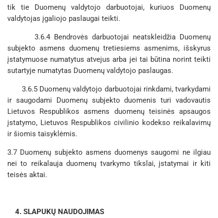
tik tie Duomenų valdytojo darbuotojai, kuriuos Duomenų
valdytojas įgaliojo paslaugai teikti.
3.6.4 Bendrovės darbuotojai neatskleidžia Duomenų
subjekto asmens duomenų tretiesiems asmenims, išskyrus
įstatymuose numatytus atvejus arba jei tai būtina norint teikti
sutartyje numatytas Duomenų valdytojo paslaugas.
3.6.5 Duomenų valdytojo darbuotojai rinkdami, tvarkydami
ir saugodami Duomenų subjekto duomenis turi vadovautis
Lietuvos Respublikos asmens duomenų teisinės apsaugos
įstatymo, Lietuvos Respublikos civilinio kodekso reikalavimų
ir šiomis taisyklėmis.
3.7 Duomenų subjekto asmens duomenys saugomi ne ilgiau
nei to reikalauja duomenų tvarkymo tikslai, įstatymai ir kiti
teisės aktai.
4. SLAPUKŲ NAUDOJIMAS