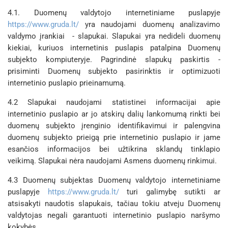
4.1. Duomenų valdytojo internetiniame puslapyje
https://www.gruda.lt/
yra naudojami duomenų analizavimo
valdymo įrankiai - slapukai. Slapukai yra nedideli duomenų
kiekiai, kuriuos internetinis puslapis patalpina Duomenų
subjekto kompiuteryje. Pagrindinė slapukų paskirtis -
prisiminti Duomenų subjekto pasirinktis ir optimizuoti
internetinio puslapio prieinamumą.
4.2 Slapukai naudojami statistinei informacijai apie
internetinio puslapio ar jo atskirų dalių lankomumą rinkti bei
duomenų subjekto įrenginio identifikavimui ir palengvina
duomenų subjekto prieigą prie internetinio puslapio ir jame
esančios informacijos bei užtikrina sklandų tinklapio
veikimą. Slapukai nėra naudojami Asmens duomenų rinkimui.
4.3 Duomenų subjektas Duomenų valdytojo internetiniame
puslapyje
https://www.gruda.lt/
turi galimybę sutikti ar
atsisakyti naudotis slapukais, tačiau tokiu atveju Duomenų
valdytojas negali garantuoti internetinio puslapio naršymo
kokybės.