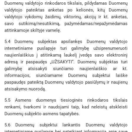
Duomenų valdytojo rinkodaros tikslais, pildydamas Duomenų
valdytojo pateiktas anketas po kelionės, kitų Duomenų
valdytojo vykdomų žaidimų, viktorinų, akcijų ir kt. anketas,
savo sutikimą/nesutikimą, pažymėdamas/nepažymėdamas
atitinkamoje skiltyje varnelę.
5.4 Duomenų subjektas apsilankęs Duomenų valdytojo
internetiniame puslapyje turi galimybę užsiprenumeruoti
naujienlaiškius į atitinkamą laukelį įvedęs savo elektroninį
adresą ir paspaudęs „UŽSAKYTI“. Duomenų subjektas turi
galimybę atsisakyti siunčiamo naujienlaiškio ar kt.
informacijos, siunčiamame Duomenų subjektui laiške
paspaudęs pateiktą Duomenų valdytojo pasiūlymų ir naujienų
atsisakymo nuorodą.
5.5 Asmens duomenys tiesioginės rinkodaros tikslais
renkami, tvarkomi ir naudojami taip, kad neleistų atskleisti
Duomenų subjekto asmens tapatybės.
5.6 Duomenų subjektui lankantis Duomenų valdytojo
internetiniame puslapyje bei pateikiant informaciją apie save