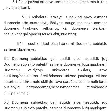
5.1.2 susipažinti su savo asmeniniais duomenimis ir kaip
jie yra tvarkomi;
5.1.3 reikalauti ištaisyti, sunaikinti savo asmens
duomenis arba sustabdyti, išskyrus saugojimą, savo asmens
duomenų tvarkymo veiksmus, kai duomenys tvarkomi
nesilaikant galiojančių teisės aktų nuostatų;
5.1.4 nesutikti, kad būtų tvarkomi Duomenų subjekto
asmens duomenys.
5.2 Duomenų subjektas gali sutikti arba nesutikti, jog
Duomenų subjekto pateikti asmens duomenys būtų naudojami
Duomenų valdytojo rinkodaros tikslais, savo
sutikimą/nesutikimą išreikšdamas turizmo paslaugų teikimo
sutarties atitinkamoje skiltyje savo parašu arba internetiniame
puslapyje pažymėdamas/nepažymėdamas atitinkamoje
skiltyje varnelę.
5.3 Duomenų subjektas gali sutikti arba nesutikti, jog
Duomenų subjekto pateikti asmens duomenys būtų naudojami