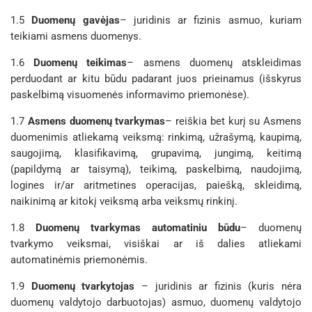
1.5
Duomenų gavėjas
– juridinis ar fizinis asmuo, kuriam
teikiami asmens duomenys.
1.6
Duomenų teikimas
– asmens duomenų atskleidimas
perduodant ar kitu būdu padarant juos prieinamus (išskyrus
paskelbimą visuomenės informavimo priemonėse).
1.7
Asmens
duomenų tvarkymas
– reiškia bet kurį su Asmens
duomenimis atliekamą veiksmą: rinkimą, užrašymą, kaupimą,
saugojimą, klasifikavimą, grupavimą, jungimą, keitimą
(papildymą ar taisymą), teikimą, paskelbimą, naudojimą,
logines ir/ar aritmetines operacijas, paiešką, skleidimą,
naikinimą ar kitokį veiksmą arba veiksmų rinkinį.
1.8
Duomenų tvarkymas automatiniu būdu
– duomenų
tvarkymo veiksmai, visiškai ar iš dalies atliekami
automatinėmis priemonėmis.
1.9
Duomenų tvarkytojas
– juridinis ar fizinis (kuris nėra
duomenų valdytojo darbuotojas) asmuo, duomenų valdytojo