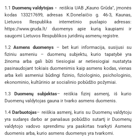
1.1
Duomenų valdytojas
-
reiškia UAB „Kauno Grūda", įmonės
kodas 133217699, adresas K.Donelaičio g. 46-3, Kaunas,
Lietuvos Respublika internetinio puslapio adresas:
https://www.gruda.lt/ duomenys apie kurią kaupiami ir
saugomi Lietuvos Respublikos juridinių asmenų registre.
1.2
Asmens duomenys
– bet kuri informacija, susijusi su
fiziniu asmeniu – duomenų subjektu, kurio tapatybė yra
žinoma arba gali būti tiesiogiai ar netiesiogiai nustatyta
pasinaudojant tokiais duomenimis kaip asmens kodas, vienas
arba keli asmeniui būdingi fizinio, fiziologinio, psichologinio,
ekonominio, kultūrinio ar socialinio pobūdžio požymiai.
1.3
Duomenų subjektas
– reiškia fizinį asmenį, iš kurio
Duomenų valdytojas gauna ir tvarko asmens duomenis.
1.4
Darbuotojas
– reiškia asmenį, kuris su Duomenų valdytoju
yra sudaręs darbo ar panašaus pobūdžio sutartį ir Duomenų
valdytojo vadovo sprendimu yra paskirtas tvarkyti Asmens
duomenis arba, kurio asmens duomenys yra tvarkomi.