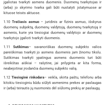
įgaliotas tvarkyti asmens duomenis. Duomenų tvarkytojas ir
(arba) jo skyrimo tvarka gali būti nustatyti įstatymuose ar
kituose teisės aktuose.
1.10
Trečiasis asmuo
– juridinis ar fizinis asmuo, išskyrus
duomenų subjektą, duomenų valdytoją, duomenų tvarkytoją ir
asmenis, kurie yra tiesiogiai duomenų valdytojo ar duomenų
tvarkytojo įgalioti tvarkyti duomenis.
1.11
Sutikimas
– savanoriškas duomenų subjekto valios
pareiškimas tvarkyti jo asmens duomenis jam žinomu tikslu.
Sutikimas tvarkyti ypatingus asmens duomenis turi būti
išreikštas aiškiai – rašytine, jai prilyginta ar kita forma,
neabejotinai įrodančia duomenų subjekto valią.
1.12
Tiesioginė rinkodara
– veikla, skirta paštu, telefonu arba
kitokiu tiesioginiu būdu siūlyti asmenims prekes ar paslaugas
ir (arba) teirautis jų nuomonės dėl siūlomų prekių ar paslaugų.