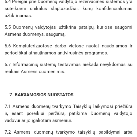
5.4 Prieigai prie Duomenų valdytojo rezervacinės sistemos yra
suteikiami unikalūs slaptažodžiai, kurių konfidencialumas
užtikrinamas.
5.5 Duomenų valdytojas užtikrina patalpų, kuriose saugomi
Asmens duomenys, saugumą.
5.6 Kompiuterizuotose darbo vietose nuolat naudojamos ir
periodiškai atnaujinamos antivirusinės programos.
5.7 Informacinių sistemų testavimas niekada nevykdomas su
realiais Asmens duomenimis.
7. BAIGIAMOSIOS NUOSTATOS
7.1 Asmens duomenų tvarkymo Taisyklių laikymosi priežiūra
ir, esant poreikiui peržiūra, patikima Duomenų valdytojo
vadovui ar jo įgaliotam asmeniui.
7.2 Asmens duomenų tvarkymo taisyklių papildymai arba