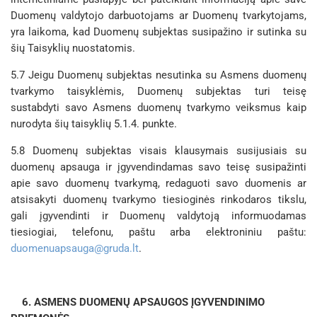
Duomenų valdytojo darbuotojams ar Duomenų tvarkytojams,
yra laikoma, kad Duomenų subjektas susipažino ir sutinka su
šių Taisyklių nuostatomis.
5.7 Jeigu Duomenų subjektas nesutinka su Asmens duomenų
tvarkymo taisyklėmis, Duomenų subjektas turi teisę
sustabdyti savo Asmens duomenų tvarkymo veiksmus kaip
nurodyta šių taisyklių 5.1.4. punkte.
5.8 Duomenų subjektas visais klausymais susijusiais su
duomenų apsauga ir įgyvendindamas savo teisę susipažinti
apie savo duomenų tvarkymą, redaguoti savo duomenis ar
atsisakyti duomenų tvarkymo tiesioginės rinkodaros tikslu,
gali įgyvendinti ir Duomenų valdytoją informuodamas
tiesiogiai, telefonu, paštu arba elektroniniu paštu:
duomenuapsauga@gruda.lt
.
6. ASMENS DUOMENŲ APSAUGOS ĮGYVENDINIMO