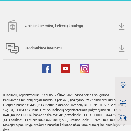
Atsisiųskite mūsų kelionių katalogą
Bendraukime internetu
© Kelionių organizatorius - "Kauno GRŪDA", 2026. Visos teisės saugomos.
Papildomas Kelionių organizatoriaus prievolių įvykdymo užtikrinimo draudimo
liudijimo numeris: AAS „BTA Baltic Insurance Company KOFG Nr. 001582. Viršuliškių
skg. 34, LT-05132 Vilnius, Lietuva. Kelionių organizatoriaus pažymėjimo Nr. 012758
UAB „Kauno GRŪDA“ banko sąskaitos: AB „Swedbank" - LT537300010134442557; AB
„SEB bankas" - LT407044060003268084; AB „Luminor Bank" - LT924010051003728875.
Mokėjimo paskirtyje prašome nurodyti kelionės užsakymo numerį, kelionės kryptį ir
datą.