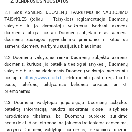
2. BENDROSIOS NUOSTATOS
2.1 Šios ASMENS DUOMENŲ TVARKYMO IR NAUDOJIMO
TAISYKLĖS (toliau – Taisyklės) reglamentuoja Duomenų
valdytojo ir jo darbuotojų veiksmus tvarkant asmens
duomenis, taip pat nustato Duomenų subjekto teises, asmens
duomenų apsaugos įgyvendinimo priemones ir kitus su
asmens duomenų tvarkymu susijusius klausimus.
2.2 Duomenų valdytojas renka Duomenų subjekto asmens
duomenis, kuriuos jis pateikia tiesiogiai atvykęs į Duomenų
valdytojo biurą, naudodamasis Duomenų valdytojo internetiniu
puslapiu
https://www.gruda.lt
, elektroniniu paštu, registruotu
paštu, telefonu, pildydamas kelionės anketas ar kt.
priemonėmis.
2.3 Duomenų valdytojas įsipareigoja Duomenų subjekto
pateiktą informaciją naudoti išskirtinai šiose Taisyklėse
nurodytiems tikslams, be Duomenų subjekto sutikimo
neatskleisti šios informacijos jokiems tretiesiems asmenims,
išskyrus Duomenų valdytojo partnerius, teikiančius turizmo