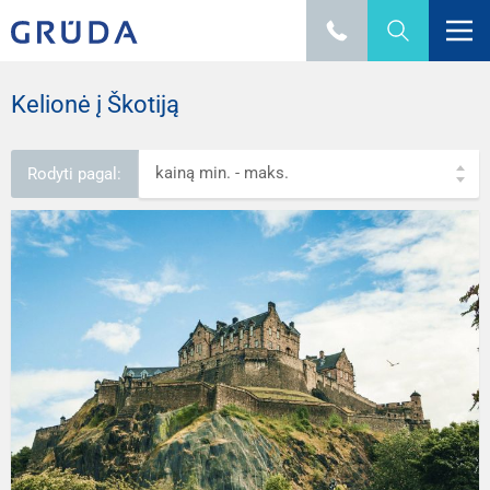
Kelionė į Škotiją
kainą min. - maks.
Rodyti pagal: