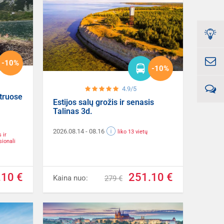
-10%
-10%
4.9/5
atruose
Estijos salų grožis ir senasis
Talinas 3d.
2026.08.14
- 08.16
liko 13 vietų
 ir
sionali
.10 €
251.10 €
Kaina nuo:
279 €