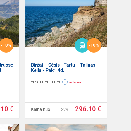
-10%
-10%
atruose
Biržai – Cėsis - Tartu – Talinas –
!
Keila - Pakri 4d.
2026.08.20
- 08.23
vietų yra
.10 €
296.10 €
Kaina nuo:
329 €