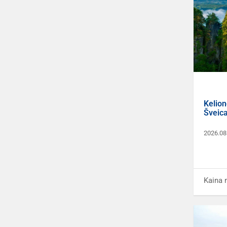
Kelion
Šveica
2026.08
Kaina 