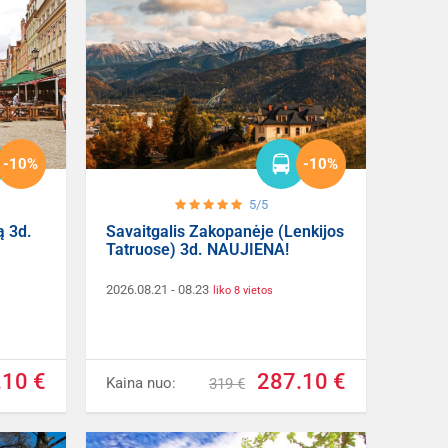
-10%
-10%
5/5
ą 3d.
Savaitgalis Zakopanėje (Lenkijos
Tatruose) 3d. NAUJIENA!
2026.08.21
- 08.23
liko 8 vietos
.10 €
287.10 €
Kaina nuo:
319 €