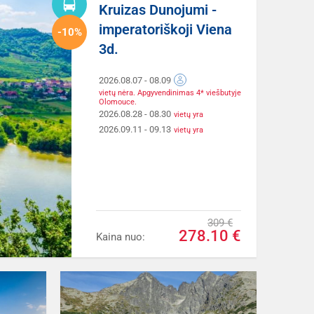
Kruizas Dunojumi -
imperatoriškoji Viena
-10%
3d.
2026.08.07
- 08.09
vietų nėra. Apgyvendinimas 4* viešbutyje
Olomouce.
2026.08.28
- 08.30
vietų yra
2026.09.11
- 09.13
vietų yra
309 €
278.10 €
Kaina nuo: