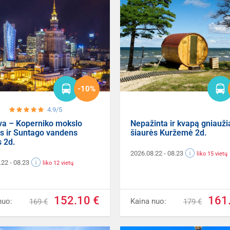
-10%
4.9/5
va – Koperniko mokslo
Nepažinta ir kvapą gniauži
s ir Suntago vandens
šiaurės Kuržemė 2d.
 2d.
2026.08.22
- 08.23
liko 15 vietų
.22
- 08.23
liko 12 vietų
152.10 €
161
nuo:
Kaina nuo:
169 €
179 €