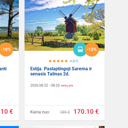
-10%
-10%
4.8/5
anti
Estija. Paslaptingoji Sarema ir
senasis Talinas 2d.
2026.08.22
- 08.23
vietų yra
.10 €
170.10 €
Kaina nuo:
189 €