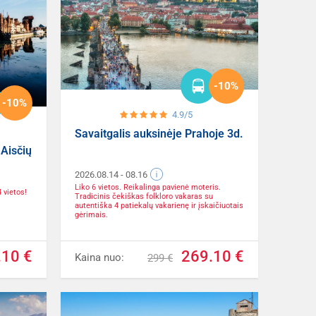
-10%
-10%
4.9/5
Savaitgalis auksinėje Prahoje 3d.
 Aisčių
2026.08.14
- 08.16
Liko 6 vietos. Reikalinga pavienė moteris.
4 vietos!
Tradicinis čekiškas folkloro vakaras su
autentiška 4 patiekalų vakarienę ir įskaičiuotais
gėrimais.
.10 €
269.10 €
Kaina nuo:
299 €