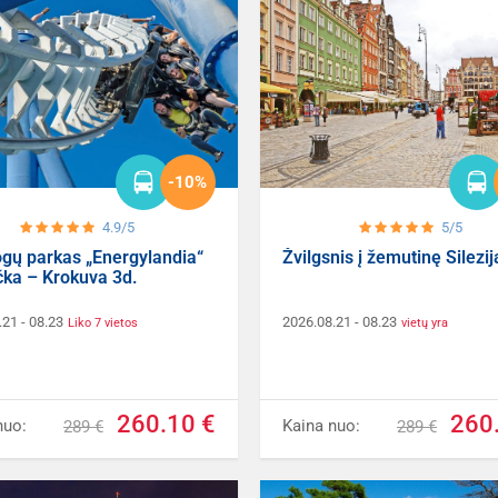
-10%
4.9/5
5/5
gų parkas „Energylandia“
Žvilgsnis į žemutinę Silezij
čka – Krokuva 3d.
.21
- 08.23
2026.08.21
- 08.23
Liko 7 vietos
vietų yra
260.10 €
260
nuo:
Kaina nuo:
289 €
289 €