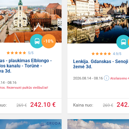
-10%
5/5
4.9/5
as - plaukimas Elblongo -
Lenkija. Gdanskas - Senoji
os kanalu - Torūnė -
žemė 3d.
va 3d.
2026.08.14
- 08.16
Atsilaisvino 
.14
- 08.16
etos. Rezervuoti puikūs viešbučiai!
242.10 €
242
nuo:
Kaina nuo:
269 €
269 €