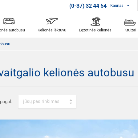
(0-37) 32 44 54
Kaunas
ionės autobusu
Kelionės lėktuvu
Egzotinės kelionės
Kruizai
tobusu
vaitgalio kelionės autobusu
jūsų pasirinkimas
 pagal: