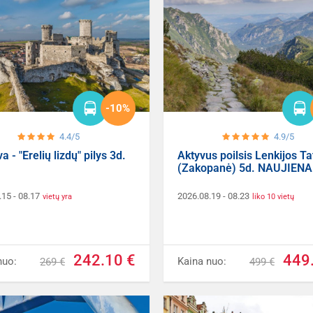
-10%
4.4/5
4.9/5
a - "Erelių lizdų" pilys 3d.
Aktyvus poilsis Lenkijos T
(Zakopanė) 5d. NAUJIENA
.15
- 08.17
2026.08.19
- 08.23
vietų yra
liko 10 vietų
242.10 €
449
nuo:
Kaina nuo:
269 €
499 €