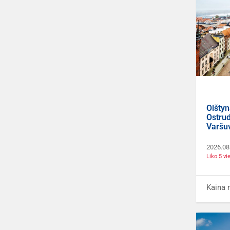
Olštyn
Ostrud
Varšu
2026.08
Liko 5 vi
Kaina 