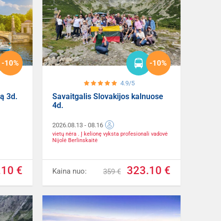
-10%
-10%
4.9/5
ną 3d.
Savaitgalis Slovakijos kalnuose
4d.
2026.08.13
- 08.16
vietų nėra . Į kelionę vyksta profesionali vadovė
Nijolė Berlinskaitė
.10 €
323.10 €
Kaina nuo:
359 €