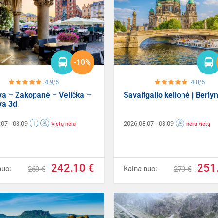
-10%
4.9/5
4.8/5
va – Zakopanė – Velička –
Savaitgalio kelionė į Berly
va 3d.
.07
- 08.09
2026.08.07
- 08.09
Vietų nėra
nėra vietų
242.10 €
251
nuo:
Kaina nuo:
269 €
279 €