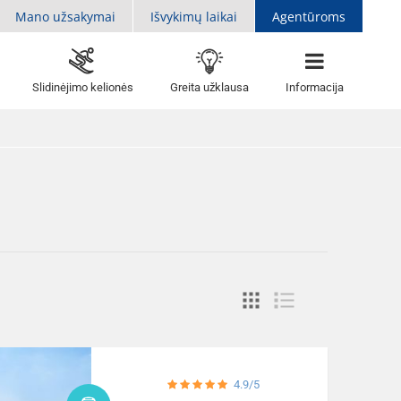
Mano užsakymai
Išvykimų laikai
Agentūroms
Slidinėjimo kelionės
Greita užklausa
Informacija
4.9/5