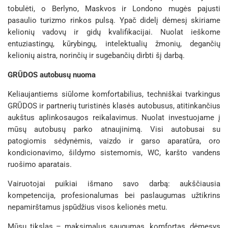
tobulėti, o Berlyno, Maskvos ir Londono mugės pajusti
pasaulio turizmo rinkos pulsą. Ypač didelį dėmesį skiriame
kelionių vadovų ir gidų kvalifikacijai. Nuolat ieškome
entuziastingų, kūrybingų, intelektualių žmonių, degančių
kelionių aistra, norinčių ir sugebančių dirbti šį darbą.
GRŪDOS autobusų nuoma
Keliaujantiems siūlome komfortabilius, techniškai tvarkingus
GRŪDOS ir partnerių turistinės klasės autobusus, atitinkančius
aukštus aplinkosaugos reikalavimus. Nuolat investuojame į
mūsų autobusų parko atnaujinimą. Visi autobusai su
patogiomis sėdynėmis, vaizdo ir garso aparatūra, oro
kondicionavimo, šildymo sistemomis, WC, karšto vandens
ruošimo aparatais.
Vairuotojai puikiai išmano savo darbą: aukščiausia
kompetencija, profesionalumas bei paslaugumas užtikrins
nepamirštamus įspūdžius visos kelionės metu.
Mūsų tikslas – maksimalus saugumas, komfortas, dėmesys