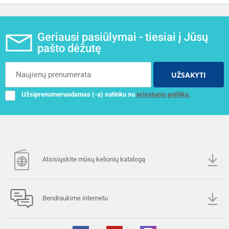
Geriausi pasiūlymai - tiesiai į Jūsų
pašto dėžutę
UŽSAKYTI
Užsiprenumeruodamas (-a) sutinku su
privatumo politika.
Atsisiųskite mūsų kelionių katalogą
Bendraukime internetu