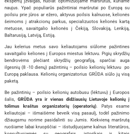
ekspertų įžvalgas, nuolat optimizuojame maršrutus, kuriame
naujus. Ypač populiarūs pažintiniai maršrutai po Europą su
poilsiu prie jūros ar ežero, aktyvus poilsis kalnuose, kelionės
šeimoms į atrakcionų parkus, specializuotos kelionės kartą
metuose, savaitgalio kelionės į Čekiją, Slovakiją, Lenkiją,
Baltarusiją, Latviją, Estiją.
Jau kelerius metus savo keliautojams siūlome pažintines
savaitgalio keliones į Europos miestus lėktuvu. Pigių skrydžių
bendrovėms plečiant skrydžių geografiją, sparčiai auga
ilgesnių (8 -10 dienų) pažintinių – poilsio kelionių lėktuvu po
Europą paklausa. Kelionių organizatorius GRŪDA siūlo jų visą
paketą.
Be pažintinių – poilsio kelionių autobusu (lėktuvu) į Europos
šalis,
GRŪDA yra ir vienas didžiausių Lietuvoje kelionių į
tolimus kraštus organizatorių (operatorių)
. Patys esame
keliautojai – išmaišėme beveik visą pasaulį, todėl pažinimo
džiaugsmu norime pasidalinti su Jumis. Kiekvieną maršrutą
ruošiame labai kruopščiai – išstudijuojame kalnus literatūros,
konsultuojamės su geografais, istorikais ir kitais