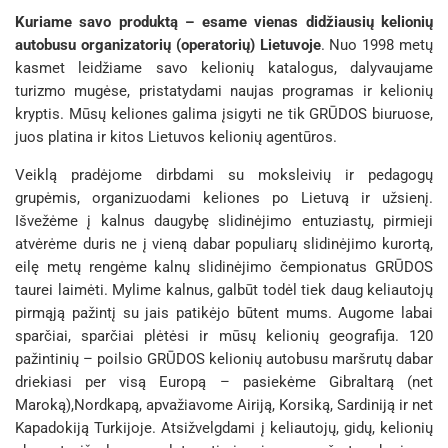
Kuriame savo produktą – esame vienas didžiausių kelionių
autobusu organizatorių (operatorių) Lietuvoje
. Nuo 1998 metų
kasmet leidžiame savo kelionių katalogus, dalyvaujame
turizmo mugėse, pristatydami naujas programas ir kelionių
kryptis. Mūsų keliones galima įsigyti ne tik GRŪDOS biuruose,
juos platina ir kitos Lietuvos kelionių agentūros.
Veiklą pradėjome dirbdami su moksleivių ir pedagogų
grupėmis, organizuodami keliones po Lietuvą ir užsienį.
Išvežėme į kalnus daugybę slidinėjimo entuziastų, pirmieji
atvėrėme duris ne į vieną dabar populiarų slidinėjimo kurortą,
eilę metų rengėme kalnų slidinėjimo čempionatus GRŪDOS
taurei laimėti. Mylime kalnus, galbūt todėl tiek daug keliautojų
pirmąją pažintį su jais patikėjo būtent mums. Augome labai
sparčiai, sparčiai plėtėsi ir mūsų kelionių geografija. 120
pažintinių – poilsio GRŪDOS kelionių autobusu maršrutų dabar
driekiasi per visą Europą – pasiekėme Gibraltarą (net
Maroką),Nordkapą, apvažiavome Airiją, Korsiką, Sardiniją ir net
Kapadokiją Turkijoje. Atsižvelgdami į keliautojų, gidų, kelionių