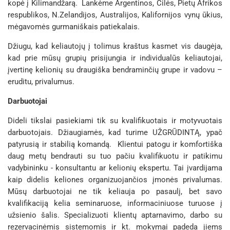
kopė į Kilimandžarą. Lankėme Argentinos, Čilės, Pietų Afrikos
respublikos, N.Zelandijos, Australijos, Kalifornijos vynų ūkius,
mėgavomės gurmaniškais patiekalais.
Džiugu, kad keliautojų į tolimus kraštus kasmet vis daugėja,
kad prie mūsų grupių prisijungia ir individualūs keliautojai,
įvertinę kelionių su draugiška bendraminčių grupe ir vadovu –
eruditu, privalumus.
Darbuotojai
Dideli tikslai pasiekiami tik su kvalifikuotais ir motyvuotais
darbuotojais. Džiaugiamės, kad turime UŽGRŪDINTĄ, ypač
patyrusią ir stabilią komandą. Klientui patogu ir komfortiška
daug metų bendrauti su tuo pačiu kvalifikuotu ir patikimu
vadybininku - konsultantu ar kelionių ekspertu. Tai įvardijama
kaip didelis keliones organizuojančios įmonės privalumas.
Mūsų darbuotojai ne tik keliauja po pasaulį, bet savo
kvalifikaciją kelia seminaruose, informaciniuose turuose į
užsienio šalis. Specializuoti klientų aptarnavimo, darbo su
rezervacinėmis sistemomis ir kt. mokymai padeda jiems