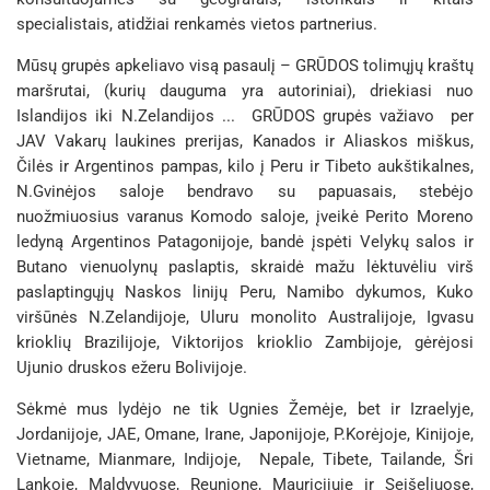
specialistais, atidžiai renkamės vietos partnerius.
Mūsų grupės apkeliavo visą pasaulį – GRŪDOS tolimųjų kraštų
maršrutai, (kurių dauguma yra autoriniai), driekiasi nuo
Islandijos iki N.Zelandijos ... GRŪDOS grupės važiavo per
JAV Vakarų laukines prerijas, Kanados ir Aliaskos miškus,
Čilės ir Argentinos pampas, kilo į Peru ir Tibeto aukštikalnes,
N.Gvinėjos saloje bendravo su papuasais, stebėjo
nuožmiuosius varanus Komodo saloje, įveikė Perito Moreno
ledyną Argentinos Patagonijoje, bandė įspėti Velykų salos ir
Butano vienuolynų paslaptis, skraidė mažu lėktuvėliu virš
paslaptingųjų Naskos linijų Peru, Namibo dykumos, Kuko
viršūnės N.Zelandijoje, Uluru monolito Australijoje, Igvasu
krioklių Brazilijoje, Viktorijos krioklio Zambijoje, gėrėjosi
Ujunio druskos ežeru Bolivijoje.
Sėkmė mus lydėjo ne tik Ugnies Žemėje, bet ir Izraelyje,
Jordanijoje, JAE, Omane, Irane, Japonijoje, P.Korėjoje, Kinijoje,
Vietname, Mianmare, Indijoje, Nepale, Tibete, Tailande, Šri
Lankoje, Maldyvuose, Reunione, Mauricijuje ir Seišeliuose,