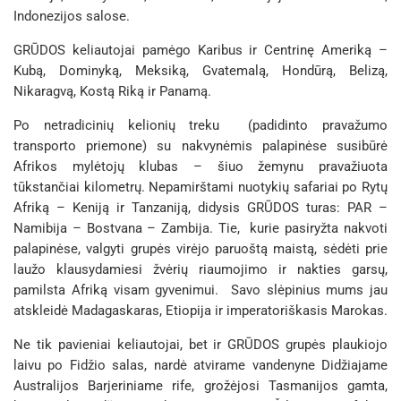
Indonezijos salose.
GRŪDOS keliautojai pamėgo Karibus ir Centrinę Ameriką –
Kubą, Dominyką, Meksiką, Gvatemalą, Hondūrą, Belizą,
Nikaragvą, Kostą Riką ir Panamą.
Po netradicinių kelionių treku (padidinto pravažumo
transporto priemone) su nakvynėmis palapinėse susibūrė
Afrikos mylėtojų klubas – šiuo žemynu pravažiuota
tūkstančiai kilometrų. Nepamirštami nuotykių safariai po Rytų
Afriką – Keniją ir Tanzaniją, didysis GRŪDOS turas: PAR –
Namibija – Bostvana – Zambija. Tie, kurie pasiryžta nakvoti
palapinėse, valgyti grupės virėjo paruoštą maistą, sėdėti prie
laužo klausydamiesi žvėrių riaumojimo ir nakties garsų,
pamilsta Afriką visam gyvenimui. Savo slėpinius mums jau
atskleidė Madagaskaras, Etiopija ir imperatoriškasis Marokas.
Ne tik pavieniai keliautojai, bet ir GRŪDOS grupės plaukiojo
laivu po Fidžio salas, nardė atvirame vandenyne Didžiajame
Australijos Barjeriniame rife, grožėjosi Tasmanijos gamta,