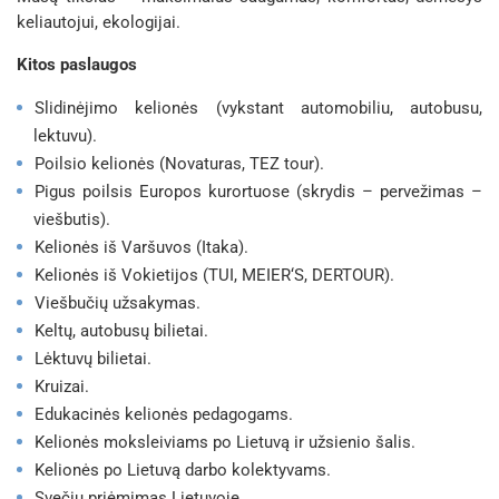
keliautojui, ekologijai.
Kitos paslaugos
Slidinėjimo kelionės (vykstant automobiliu, autobusu,
lektuvu).
Poilsio kelionės (Novaturas, TEZ tour).
Pigus poilsis Europos kurortuose (skrydis – pervežimas –
viešbutis).
Kelionės iš Varšuvos (Itaka).
Kelionės iš Vokietijos (TUI, MEIER‘S, DERTOUR).
Viešbučių užsakymas.
Keltų, autobusų bilietai.
Lėktuvų bilietai.
Kruizai.
Edukacinės kelionės pedagogams.
Kelionės moksleiviams po Lietuvą ir užsienio šalis.
Kelionės po Lietuvą darbo kolektyvams.
Svečių priėmimas Lietuvoje.