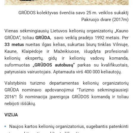
GRŪDOS kolektyvas švenčia savo 25 m. veiklos sukaktį
Pakruojo dvare (2017m)
Vienas sėkmingiausių Lietuvos kelionių organizatorių „Kauno
GRŪDA“, toliau
GRŪDA
, savo veiklą pradėjo 1992 metais. Per
33 metus
nueitas ilgas kelias, sukurtas biurų tinklas Vilniuje,
Kaune, Klaipėdoje ir Mažeikiuose, išugdyta profesionali
kelionių ekspertų, gidų ir kelionių vadovų komanda,
suformuotas
„GRŪDOS autobusų“
parkas su kvalifikuotais,
patyrusiais vairuotojais. Aptarnauta virš 400 000 keliautojų.
Valstybinis turizmo departamentas kelionių organizatorių
GRŪDA nominavo apdovanojimui "Turizmo sėkmingiausieji
2016"! Ši nominacija įpareigoja GRŪDOS komandą ir toliau
nebijoti iššūkių.
VIZIJA
Naujos kartos kelionių organizatorius, sugebantis patenkinti