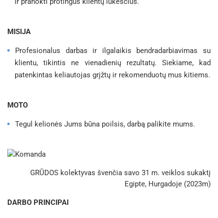
ir pranokti protingus klientų lūkesčius.
MISIJA
Profesionalus darbas ir ilgalaikis bendradarbiavimas su
klientu, tikintis ne vienadienių rezultatų. Siekiame, kad
patenkintas keliautojas grįžtų ir rekomenduotų mus kitiems.
MOTO
Tegul kelionės Jums būna poilsis, darbą palikite mums.
GRŪDOS kolektyvas švenčia savo 31 m. veiklos sukaktį
Egipte, Hurgadoje (2023m)
DARBO PRINCIPAI