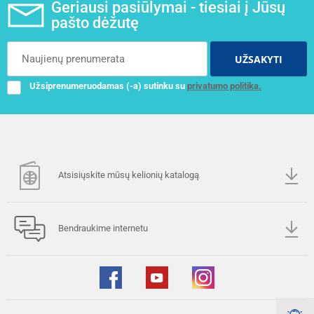
Geriausi pasiūlymai - tiesiai į Jūsų
pašto dėžutę
UŽSAKYTI
Užsiprenumeruodamas (-a) sutinku su
privatumo politika.
Atsisiųskite mūsų kelionių katalogą
Bendraukime internetu