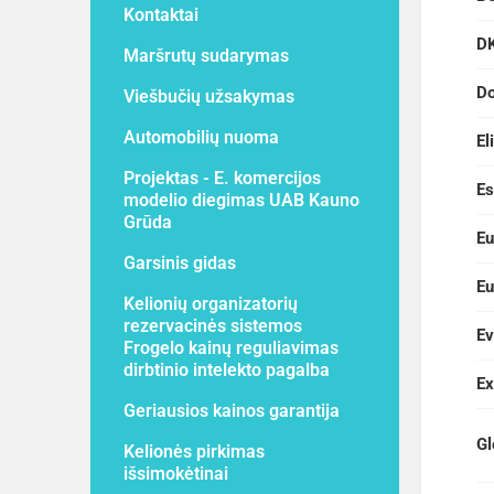
Kontaktai
DK
Maršrutų sudarymas
Do
Viešbučių užsakymas
Automobilių nuoma
El
Projektas - E. komercijos
Es
modelio diegimas UAB Kauno
Grūda
Eu
Garsinis gidas
Eu
Kelionių organizatorių
rezervacinės sistemos
Ev
Frogelo kainų reguliavimas
dirbtinio intelekto pagalba
Ex
Geriausios kainos garantija
Gl
Kelionės pirkimas
išsimokėtinai