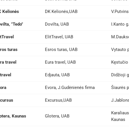
 Kelionės
DK Kelionės,UAB
V.Putvins
vilta, "Tedo"
Dovilta, UAB
I.Kanto g
itTravel
ElitTravel, UAB
M.Daukso
ros turas
Esros turas, UAB
Vytauto p
ra travel
Eura travel, UAB
Kęstučio 
travel
Edjauta, UAB
Didžioji 
ora
Evora, J.Gudėnienės firma
Šiaurės p
cursus
Excursus,UAB
J.Jablons
Karaliaus
otera, Kaunas
Glotera, UAB
Kaunas