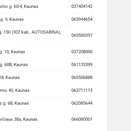
ičio g. 60-4, Kaunas
037404142
g. 9, Kaunas
065944654
 g. 150 (302 kab., AUTOSABINA),
065500397
g. 10, Kaunas
037208000
g. 68B, Kaunas
061133399
 18, Kaunas
065506888
mio 40, Kaunas
063711113
 g. 6B, Kaunas
062085644
vičiaus 38a, Kaunas
066080001