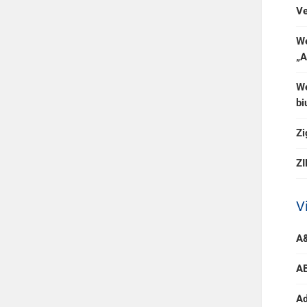
Ve
We
„A
We
bi
Zi
ZI
V
A&
AB
Ad