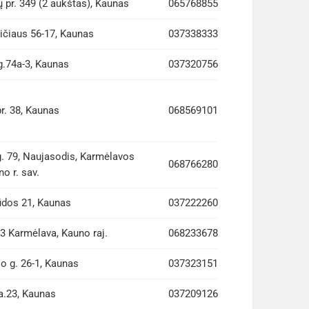
 pr. 349 (2 aukštas), Kaunas
065768855
ičiaus 56-17, Kaunas
037338333
g.74a-3, Kaunas
037320756
r. 38, Kaunas
068569101
g. 79, Naujasodis, Karmėlavos
068766280
no r. sav.
ūdos 21, Kaunas
037222260
 3 Karmėlava, Kauno raj.
068233678
o g. 26-1, Kaunas
037323151
a.23, Kaunas
037209126