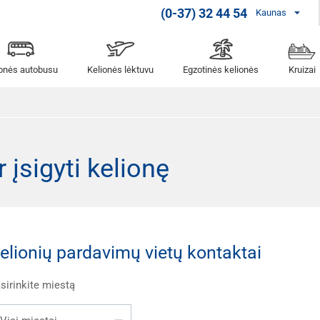
(0-37) 32 44 54
Kaunas
ionės autobusu
Kelionės lėktuvu
Egzotinės kelionės
Kruizai
 įsigyti kelionę
elionių pardavimų vietų kontaktai
sirinkite miestą