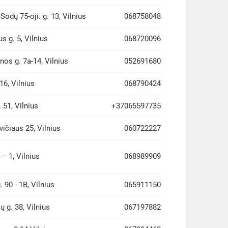
Sodų 75-oji. g. 13, Vilnius
068758048
s g. 5, Vilnius
068720096
os g. 7a-14, Vilnius
052691680
16, Vilnius
068790424
. 51, Vilnius
+37065597735
ičiaus 25, Vilnius
060722227
 – 1, Vilnius
068989909
. 90 - 1B, Vilnius
065911150
ų g. 38, Vilnius
067197882