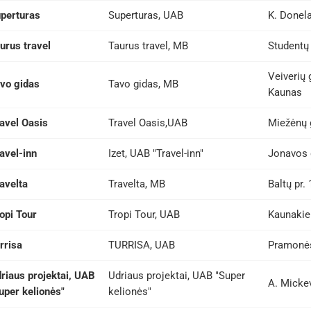
perturas
Superturas, UAB
K. Donela
urus travel
Taurus travel, MB
Studentų 
Veiverių
vo gidas
Tavo gidas, MB
Kaunas
avel Oasis
Travel Oasis,UAB
Miežėnų 
avel-inn
Izet, UAB "Travel-inn"
Jonavos 
avelta
Travelta, MB
Baltų pr.
opi Tour
Tropi Tour, UAB
Kaunakie
rrisa
TURRISA, UAB
Pramonės
riaus projektai, UAB
Udriaus projektai, UAB "Super
A. Micke
uper kelionės"
kelionės"