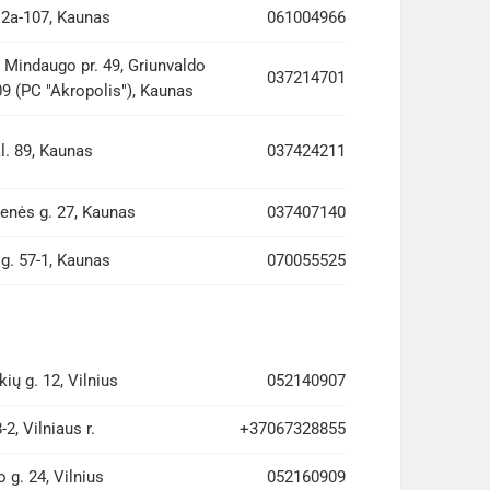
 2a-107, Kaunas
061004966
 Mindaugo pr. 49, Griunvaldo
037214701
09 (PC "Akropolis"), Kaunas
l. 89, Kaunas
037424211
enės g. 27, Kaunas
037407140
g. 57-1, Kaunas
070055525
ių g. 12, Vilnius
052140907
-2, Vilniaus r.
+37067328855
 g. 24, Vilnius
052160909