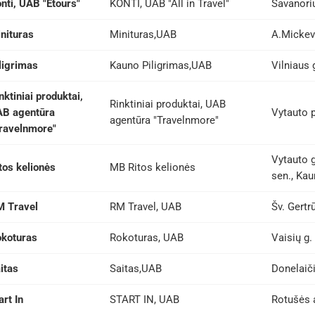
nti, UAB "Etours"
KONTI, UAB "All in Travel"
Savanorių
nituras
Minituras,UAB
A.Mickev
ligrimas
Kauno Piligrimas,UAB
Vilniaus 
nktiniai produktai,
Rinktiniai produktai, UAB
B agentūra
Vytauto p
agentūra "Travelnmore"
ravelnmore"
Vytauto 
tos kelionės
MB Ritos kelionės
sen., Kau
 Travel
RM Travel, UAB
Šv. Gertr
koturas
Rokoturas, UAB
Vaisių g.
itas
Saitas,UAB
Donelaiči
art In
START IN, UAB
Rotušės 