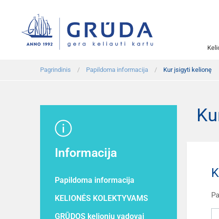
Kel
Pagrindinis
Papildoma informacija
Kur įsigyti kelionę
Kur
Informacija
K
Papildoma informacija
Pa
KELIONĖS KOLEKTYVAMS
GRŪDOS kelionių vadovai