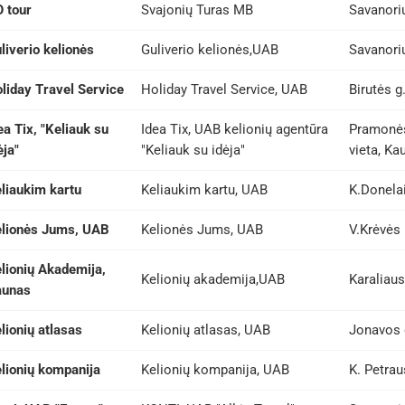
 tour
Svajonių Turas MB
Savanorių
liverio kelionės
Guliverio kelionės,UAB
Savanorių
liday Travel Service
Holiday Travel Service, UAB
Birutės g
ea Tix, "Keliauk su
Idea Tix, UAB kelionių agentūra
Pramonės
ėja"
"Keliauk su idėja"
vieta, Ka
liaukim kartu
Keliaukim kartu, UAB
K.Donelai
lionės Jums, UAB
Kelionės Jums, UAB
V.Krėvės 
lionių Akademija,
Kelionių akademija,UAB
Karaliau
aunas
lionių atlasas
Kelionių atlasas, UAB
Jonavos 
lionių kompanija
Kelionių kompanija, UAB
K. Petrau