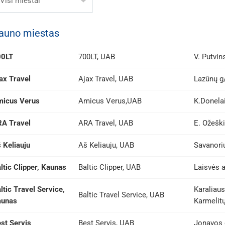
Visi miestai
auno miestas
00LT
700LT, UAB
V. Putvin
ax Travel
Ajax Travel, UAB
Lazūnų g
icus Verus
Amicus Verus,UAB
K.Donela
A Travel
ARA Travel, UAB
E. Ožeški
 Keliauju
Aš Keliauju, UAB
Savanorių
ltic Clipper, Kaunas
Baltic Clipper, UAB
Laisvės a
ltic Travel Service,
Karaliau
Baltic Travel Service, UAB
aunas
Karmelitų
st Servis
Best Servis, UAB
Jonavos 