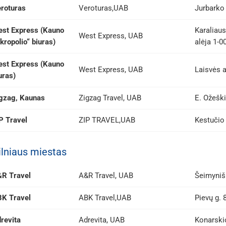
roturas
Veroturas,UAB
Jurbarko
st Express (Kauno
Karaliaus
West Express, UAB
kropolio“ biuras)
alėja 1-0
st Express (Kauno
West Express, UAB
Laisvės a
uras)
gzag, Kaunas
Zigzag Travel, UAB
E. Ožeški
P Travel
ZIP TRAVEL,UAB
Kestučio 
ilniaus miestas
R Travel
A&R Travel, UAB
Šeimynišk
K Travel
ABK Travel,UAB
Pievų g. 8
revita
Adrevita, UAB
Konarskio