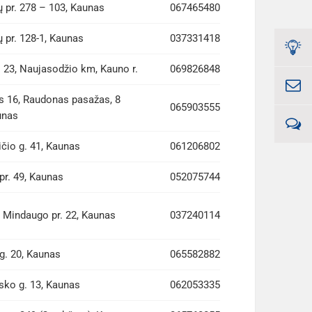
 pr. 278 – 103, Kaunas
067465480
 pr. 128-1, Kaunas
037331418
. 23, Naujasodžio km, Kauno r.
069826848
 16, Raudonas pasažas, 8
065903555
unas
čio g. 41, Kaunas
061206802
pr. 49, Kaunas
052075744
s Mindaugo pr. 22, Kaunas
037240114
g. 20, Kaunas
065582882
sko g. 13, Kaunas
062053335