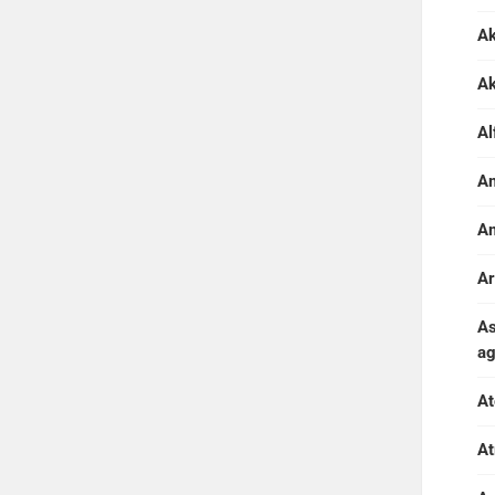
Ak
A
Al
Am
Am
Ar
As
ag
At
At