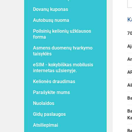
Dovanų kuponas
K
Autobusų nuoma
Poilsinių kelionių užklausos
7
forma
Aj
Asmens duomenų tvarkymo
taisyklės
Am
eSIM - kokybiškas mobilusis
internetas užsienyje.
AR
Kelionės draudimas
Aš
Parašykite mums
Ba
Nuolaidos
Ba
Gidų paslaugos
K
Atsiliepimai
Be