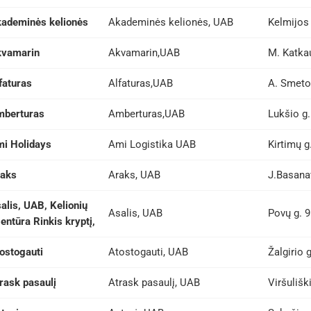
ademinės kelionės
Akademinės kelionės, UAB
Kelmijos 
kvamarin
Akvamarin,UAB
M. Katkau
faturas
Alfaturas,UAB
A. Smeton
berturas
Amberturas,UAB
Lukšio g.
i Holidays
Ami Logistika UAB
Kirtimų g
aks
Araks, UAB
J.Basanav
alis, UAB, Kelionių
Asalis, UAB
Povų g. 9
entūra Rinkis kryptį,
ostogauti
Atostogauti, UAB
Žalgirio g
rask pasaulį
Atrask pasaulį, UAB
Viršuliški