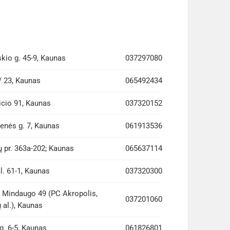
skio g. 45-9, Kaunas
037297080
/ 23, Kaunas
065492434
icio 91, Kaunas
037320152
enės g. 7, Kaunas
061913536
 pr. 363a-202; Kaunas
065637114
l. 61-1, Kaunas
037320300
s Mindaugo 49 (PC Akropolis,
037201060
 al.), Kaunas
g. 6-5, Kaunas
061826801