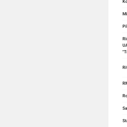
Ko
Mi
Pi
Ri
UA
"T
Ri
RM
Ro
Sa
St