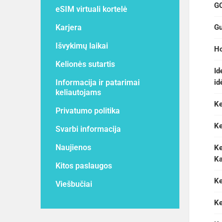
GO
eSIM virtuali kortelė
Karjera
Gu
Išvykimų laikai
Ho
Kelionės sutartis
Id
Informacija ir patarimai
id
keliautojams
Ke
Privatumo politika
Ke
Svarbi informacija
Naujienos
Ke
K
Kitos paslaugos
Ke
Viešbučiai
Ke