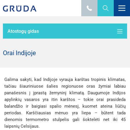
Atostogų gidas
Orai Indijoje
Galima sakyti, kad Indijoje vyrauja karštas tropinis klimatas,
tačiau šiauriniuose šalies regionuose oras žymiai labiau
panašesnis į įprastą žemyninį klimatą. Daugumoje Indijos
apylinkių vasaros yra itin karštos – tokie orai prasideda
balandžio ir baigiasi spalio mėnesį, kuomet ateina liūčių
periodas. Karščiausias mėnuo yra liepa – būtent tada
dienomis termometro stulpelis gali šoktelėti net iki 45
laipsnių Celsijaus.