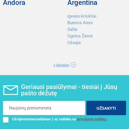
Andora
Argentina
Igvasu kriokliai
Buenos Aires
Salta
Ugnies Žemė
Ušuaja
+ daugiau
Geriausi pasiūlymai - tiesiai į Jūsų
pašto dėžutę
UŽSAKYTI
Užsiprenumeruodamas (-a) sutinku su
privatumo politika.