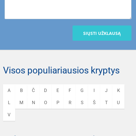
SIŲSTI UŽKLAUSĄ
Visos populiariausios kryptys
A
B
Č
D
E
F
G
I
J
K
L
M
N
O
P
R
S
Š
T
U
V