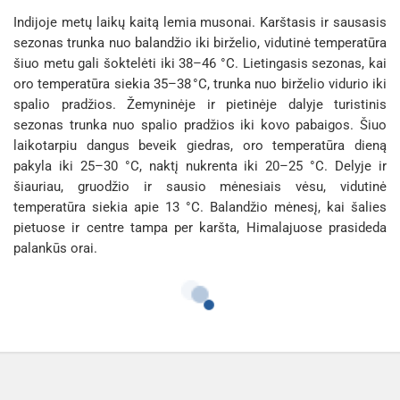
Indijoje metų laikų kaitą lemia musonai. Karštasis ir sausasis
sezonas trunka nuo balandžio iki birželio, vidutinė temperatūra
šiuo metu gali šoktelėti iki 38–46 °C. Lietingasis sezonas, kai
oro temperatūra siekia 35–38 °C, trunka nuo birželio vidurio iki
spalio pradžios. Žemyninėje ir pietinėje dalyje turistinis
sezonas trunka nuo spalio pradžios iki kovo pabaigos. Šiuo
laikotarpiu dangus beveik giedras, oro temperatūra dieną
pakyla iki 25–30 °C, naktį nukrenta iki 20–25 °C. Delyje ir
šiauriau, gruodžio ir sausio mėnesiais vėsu, vidutinė
temperatūra siekia apie 13 °C. Balandžio mėnesį, kai šalies
pietuose ir centre tampa per karšta, Himalajuose prasideda
palankūs orai.