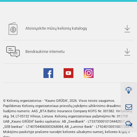
Atsisiųskite mūsų kelionių katalogą
Bendraukime internetu
© Kelionių organizatorius - "Kauno GRŪDA", 2026. Visos teisės saugomos.
Papildomas Kelionių organizatoriaus prievolių įvykdymo užtikrinimo draudimo
liudijimo numeris: AAS „BTA Baltic Insurance Company KOFG Nr. 001582. Viršuliškių
skg. 34, LT-05132 Vilnius, Lietuva. Kelionių organizatoriaus pažymėjimo Nr. 012758
UAB „Kauno GRŪDA“ banko sąskaitos: AB „Swedbank" - LT537300010134442557; AB
„SEB bankas" - LT407044060003268084; AB „Luminor Bank" - LT924010051003728875.
Mokėjimo paskirtyje prašome nurodyti kelionės užsakymo numerį, kelionės kryptį ir