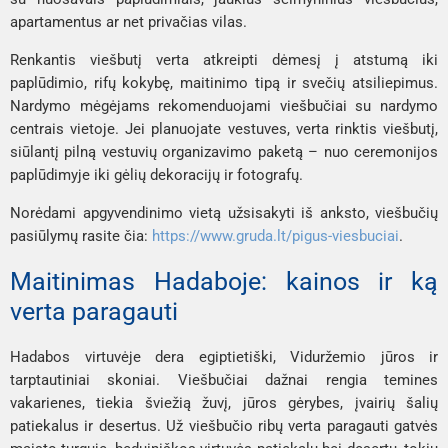
apartamentus ar net privačias vilas.
Renkantis viešbutį verta atkreipti dėmesį į atstumą iki
paplūdimio, rifų kokybę, maitinimo tipą ir svečių atsiliepimus.
Nardymo mėgėjams rekomenduojami viešbučiai su nardymo
centrais vietoje. Jei planuojate vestuves, verta rinktis viešbutį,
siūlantį pilną vestuvių organizavimo paketą – nuo ceremonijos
paplūdimyje iki gėlių dekoracijų ir fotografų.
Norėdami apgyvendinimo vietą užsisakyti iš anksto, viešbučių
pasiūlymų rasite čia:
https://www.gruda.lt/pigus-viesbuciai
.
Maitinimas Hadaboje: kainos ir ką
verta paragauti
Hadabos virtuvėje dera egiptietiški, Viduržemio jūros ir
tarptautiniai skoniai. Viešbučiai dažnai rengia temines
vakarienes, tiekia šviežią žuvį, jūros gėrybes, įvairių šalių
patiekalus ir desertus. Už viešbučio ribų verta paragauti gatvės