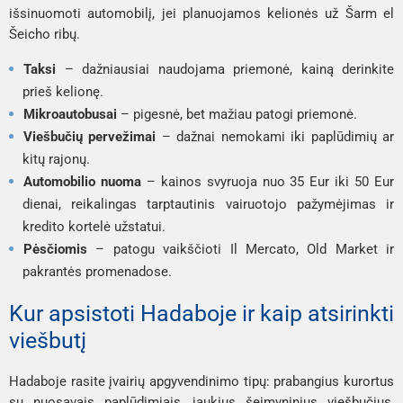
išsinuomoti automobilį, jei planuojamos kelionės už Šarm el
Šeicho ribų.
Taksi
– dažniausiai naudojama priemonė, kainą derinkite
prieš kelionę.
Mikroautobusai
– pigesnė, bet mažiau patogi priemonė.
Viešbučių pervežimai
– dažnai nemokami iki paplūdimių ar
kitų rajonų.
Automobilio nuoma
– kainos svyruoja nuo 35 Eur iki 50 Eur
dienai, reikalingas tarptautinis vairuotojo pažymėjimas ir
kredito kortelė užstatui.
Pėsčiomis
– patogu vaikščioti Il Mercato, Old Market ir
pakrantės promenadose.
Kur apsistoti Hadaboje ir kaip atsirinkti
viešbutį
Hadaboje rasite įvairių apgyvendinimo tipų: prabangius kurortus
su nuosavais paplūdimiais, jaukius šeimyninius viešbučius,