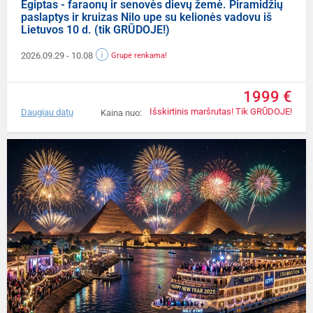
Egiptas - faraonų ir senovės dievų žemė. Piramidžių
paslaptys ir kruizas Nilo upe su kelionės vadovu iš
Lietuvos 10 d. (tik GRŪDOJE!)
2026.09.29
- 10.08
Grupė renkama!
1999 €
Išskirtinis maršrutas! Tik GRŪDOJE!
Daugiau datų
Kaina nuo: