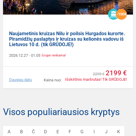
-100€
Naujametinis kruizas Nilu ir poilsis Hurgados kurorte.
Piramidžių paslaptys ir kruizas su kelionės vadovu iš
Lietuvos 10 d. (tik GRŪDOJE!)
2026.12.27
- 01.05
Grupė renkama!
2199 €
2299 €
Išskirtinis maršrutas! Tik GRŪDOJE!
Daugiau datų
Kaina nuo:
Visos populiariausios kryptys
A
B
Č
D
E
F
G
I
J
K