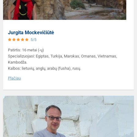
Jurgita Mockevičiūtė
5/5
Patirtis: 16 metai (-ų)
Specializuojasi: Egiptas, Turkija, Marokas, Omanas, Vietnamas,
Kambodža.
Kalbos: lietuvių, anglų, arabų (fusha), rusų.
Plačiau