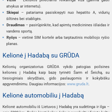
atvykus ar internetu).
Skiepai
– patariama pasiskiepyti nuo hepatito A, vidurių
šiltinės bei stabligės.
Draudimas
– pasirūpinkite, kad apimtų medicinines išlaidas ir
vandens sportą.
Ryšys
– vietinė SIM kortelė arba tarptautinis mobiliojo ryšio
planas.
Kelionė į Hadabą su GRŪDA
Kelionių organizatorius GRŪDA vykdo patogias poilsines
keliones į Hadabą kaip bazę tyrinėti Šarm el Šeichą, su
tiesioginiais skrydžiais, gido paslaugomis ir kokybišku
apgyvendinimu. Daugiau informacijos:
www.gruda.lt
.
Kelionė automobiliu į Hadabą
Kelionė automobiliu iš Lietuvos į Hadabą yra sudėtinga ir ilga –