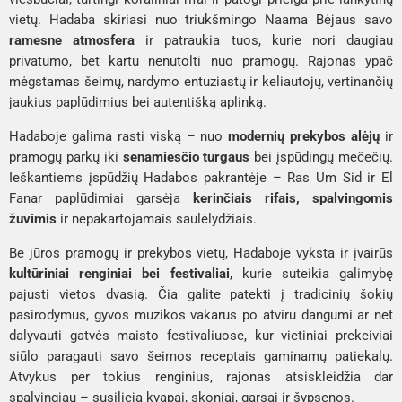
vietų. Hadaba skiriasi nuo triukšmingo Naama Bėjaus savo
ramesne atmosfera
ir patraukia tuos, kurie nori daugiau
privatumo, bet kartu nenutolti nuo pramogų. Rajonas ypač
mėgstamas šeimų, nardymo entuziastų ir keliautojų, vertinančių
jaukius paplūdimius bei autentišką aplinką.
Hadaboje galima rasti viską – nuo
modernių prekybos alėjų
ir
pramogų parkų iki
senamiesčio turgaus
bei įspūdingų mečečių.
Ieškantiems įspūdžių Hadabos pakrantėje – Ras Um Sid ir El
Fanar paplūdimiai garsėja
kerinčiais rifais, spalvingomis
žuvimis
ir nepakartojamais saulėlydžiais.
Be jūros pramogų ir prekybos vietų, Hadaboje vyksta ir įvairūs
kultūriniai renginiai bei festivaliai
, kurie suteikia galimybę
pajusti vietos dvasią. Čia galite patekti į tradicinių šokių
pasirodymus, gyvos muzikos vakarus po atviru dangumi ar net
dalyvauti gatvės maisto festivaliuose, kur vietiniai prekeiviai
siūlo paragauti savo šeimos receptais gaminamų patiekalų.
Atvykus per tokius renginius, rajonas atsiskleidžia dar
spalvingiau – susilieja kvapai, skoniai, garsai ir šypsenos.