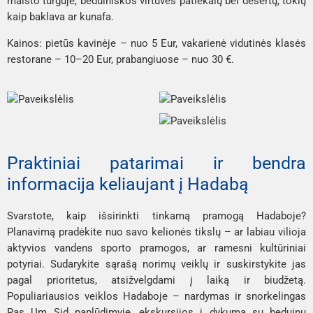
maisto turguje, beduiniškos virtuvės patiekalų bei desertų, tokių
kaip
baklava
ar
kunafa
.
Kainos: pietūs kavinėje – nuo 5 Eur, vakarienė vidutinės klasės
restorane – 10–20 Eur, prabangiuose – nuo 30 €.
Praktiniai patarimai ir bendra
informacija keliaujant į Hadabą
Svarstote, kaip išsirinkti tinkamą pramogą Hadaboje?
Planavimą pradėkite nuo savo kelionės tikslų – ar labiau vilioja
aktyvios vandens sporto pramogos, ar ramesni kultūriniai
potyriai. Sudarykite sąrašą norimų veiklų ir suskirstykite jas
pagal prioritetus, atsižvelgdami į laiką ir biudžetą.
Populiariausios veiklos Hadaboje – nardymas ir snorkelingas
Ras Um Sid paplūdimyje, ekskursijos į dykumą su beduinų