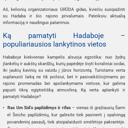
Aš, kelionių organizatoriaus GRŪDA gidas, kviečiu susipažinti
su Hadaba ir šio rajono privalumais. Pateiksiu aktualią
informaciją ir naudingus patarimus.
Ką pamatyti Hadaboje –
populiariausios lankytinos vietos
Hababoje kiekvienas kampelis alsuoja egzotika: nuo žydrų
įlankėlių ir aukštų skardžių, kurių papėdėje švyti koraliniai sodai,
iki jaukių kavinių su vaizdu į jūros horizontą. Turistams verta
suplanuoti laiką ne tik poilsiui, bet ir pasivaikščiojimams po
rajono promenadas bei apsilankymams vietose, kur galima
pajusti tikrą egiptietišką atmosferą. Ką verta aplankyti ir
pamatyti Hadaboje?
Ras Um Sid‘o paplūdimys ir rifas
– vienas iš gražiausių Šarm
el Šeicho paplūdimių, kur galėsite tiek pasinerti į spalvingą
povandeninį pasaulį, tiek atsipalaiduoti smėlėtoje pakrantėje.