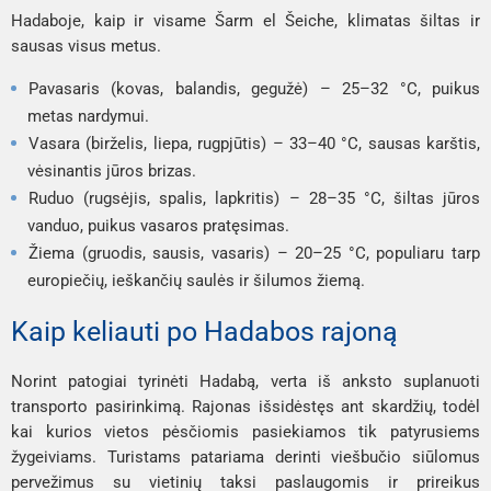
Hadaboje, kaip ir visame Šarm el Šeiche, klimatas šiltas ir
sausas visus metus.
Pavasaris (kovas, balandis, gegužė) – 25–32 °C, puikus
metas nardymui.
Vasara (birželis, liepa, rugpjūtis) – 33–40 °C, sausas karštis,
vėsinantis jūros brizas.
Ruduo (rugsėjis, spalis, lapkritis) – 28–35 °C, šiltas jūros
vanduo, puikus vasaros pratęsimas.
Žiema (gruodis, sausis, vasaris) – 20–25 °C, populiaru tarp
europiečių, ieškančių saulės ir šilumos žiemą.
Kaip keliauti po Hadabos rajoną
Norint patogiai tyrinėti Hadabą, verta iš anksto suplanuoti
transporto pasirinkimą. Rajonas išsidėstęs ant skardžių, todėl
kai kurios vietos pėsčiomis pasiekiamos tik patyrusiems
žygeiviams. Turistams patariama derinti viešbučio siūlomus
pervežimus su vietinių taksi paslaugomis ir prireikus