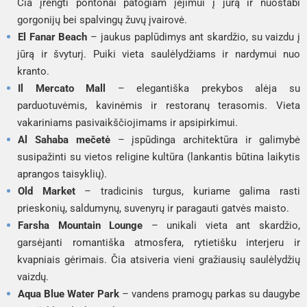
Čia įrengti pontonai patogiam įėjimui į jūrą ir nuostabi
gorgonijų bei spalvingų žuvų įvairovė.
El Fanar Beach
– jaukus paplūdimys ant skardžio, su vaizdu į
jūrą ir švyturį. Puiki vieta saulėlydžiams ir nardymui nuo
kranto.
Il Mercato Mall
– elegantiška prekybos alėja su
parduotuvėmis, kavinėmis ir restoranų terasomis. Vieta
vakariniams pasivaikščiojimams ir apsipirkimui.
Al Sahaba mečetė
– įspūdinga architektūra ir galimybė
susipažinti su vietos religine kultūra (lankantis būtina laikytis
aprangos taisyklių).
Old Market
– tradicinis turgus, kuriame galima rasti
prieskonių, saldumynų, suvenyrų ir paragauti gatvės maisto.
Farsha Mountain Lounge
– unikali vieta ant skardžio,
garsėjanti romantiška atmosfera, rytietišku interjeru ir
kvapniais gėrimais. Čia atsiveria vieni gražiausių saulėlydžių
vaizdų.
Aqua Blue Water Park
– vandens pramogų parkas su daugybe