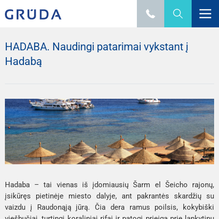
HADABA. Naudingi patarimai vykstant į
Hadabą
Hadaba – tai vienas iš įdomiausių Šarm el Šeicho rajonų,
įsikūręs pietinėje miesto dalyje, ant pakrantės skardžių su
vaizdu į Raudonąją jūrą. Čia dera ramus poilsis, kokybiški
viešbučiai, turtingi koraliniai rifai ir patogi prieiga prie lankytinų