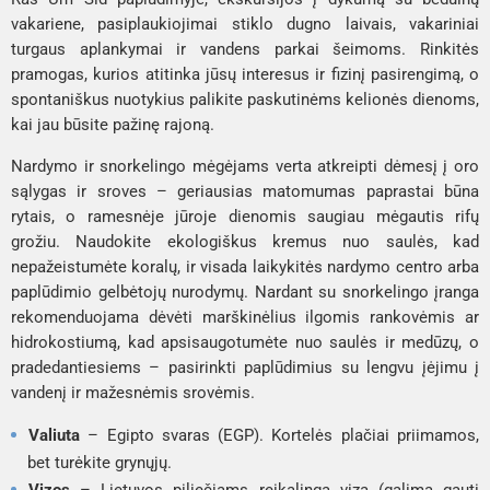
vakariene, pasiplaukiojimai stiklo dugno laivais, vakariniai
turgaus aplankymai ir vandens parkai šeimoms. Rinkitės
pramogas, kurios atitinka jūsų interesus ir fizinį pasirengimą, o
spontaniškus nuotykius palikite paskutinėms kelionės dienoms,
kai jau būsite pažinę rajoną.
Nardymo ir snorkelingo mėgėjams verta atkreipti dėmesį į oro
sąlygas ir sroves – geriausias matomumas paprastai būna
rytais, o ramesnėje jūroje dienomis saugiau mėgautis rifų
grožiu. Naudokite ekologiškus kremus nuo saulės, kad
nepažeistumėte koralų, ir visada laikykitės nardymo centro arba
paplūdimio gelbėtojų nurodymų. Nardant su snorkelingo įranga
rekomenduojama dėvėti marškinėlius ilgomis rankovėmis ar
hidrokostiumą, kad apsisaugotumėte nuo saulės ir medūzų, o
pradedantiesiems – pasirinkti paplūdimius su lengvu įėjimu į
vandenį ir mažesnėmis srovėmis.
Valiuta
– Egipto svaras (EGP). Kortelės plačiai priimamos,
bet turėkite grynųjų.
Vizos
– Lietuvos piliečiams reikalinga viza (galima gauti