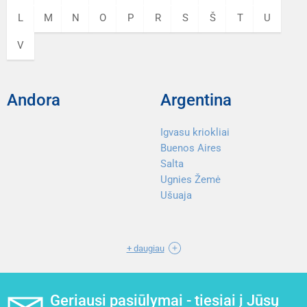
L
M
N
O
P
R
S
Š
T
U
V
Andora
Argentina
Igvasu kriokliai
Buenos Aires
Salta
Ugnies Žemė
Ušuaja
+ daugiau
Geriausi pasiūlymai - tiesiai į Jūsų