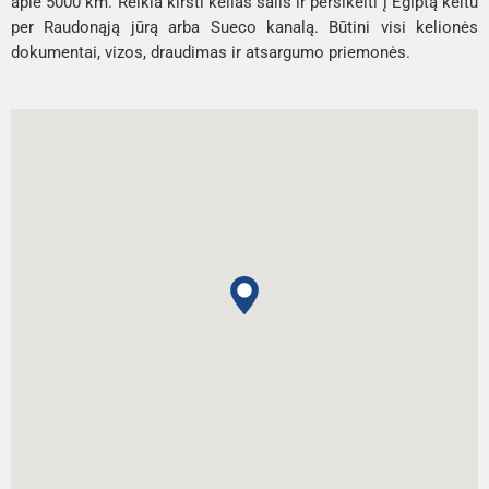
apie 5000 km. Reikia kirsti kelias šalis ir persikelti į Egiptą keltu
per Raudonąją jūrą arba Sueco kanalą. Būtini visi kelionės
dokumentai, vizos, draudimas ir atsargumo priemonės.