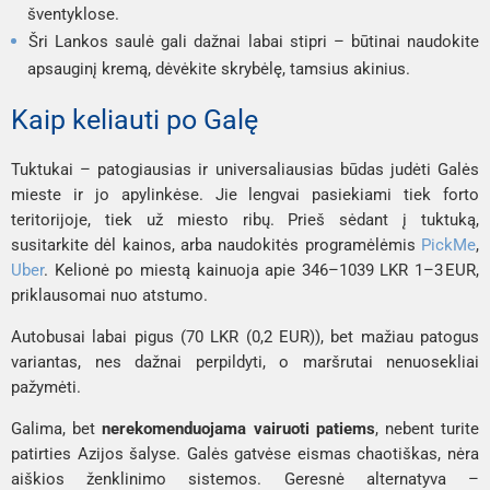
šventyklose.
Šri Lankos saulė gali dažnai labai stipri – būtinai naudokite
apsauginį kremą, dėvėkite skrybėlę, tamsius akinius.
Kaip keliauti po Galę
Tuktukai – patogiausias ir universaliausias būdas judėti Galės
mieste ir jo apylinkėse. Jie lengvai pasiekiami tiek forto
teritorijoje, tiek už miesto ribų. Prieš sėdant į tuktuką,
susitarkite dėl kainos, arba naudokitės programėlėmis
PickMe
,
Uber
. Kelionė po miestą kainuoja apie 346–1039 LKR 1–3 EUR,
priklausomai nuo atstumo.
Autobusai labai pigus (70 LKR (0,2 EUR)), bet mažiau patogus
variantas, nes dažnai perpildyti, o maršrutai nenuosekliai
pažymėti.
Galima, bet
nerekomenduojama vairuoti patiems
, nebent turite
patirties Azijos šalyse. Galės gatvėse eismas chaotiškas, nėra
aiškios ženklinimo sistemos. Geresnė alternatyva –