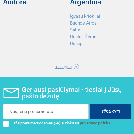
Andora
Argentina
Igvasu kriokliai
Buenos Aires
Salta
Ugnies Žemė
Ušuaja
+ daugiau
Geriausi pasiūlymai - tiesiai į Jūsų
pašto dėžutę
UŽSAKYTI
Užsiprenumeruodamas (-a) sutinku su
privatumo politika.