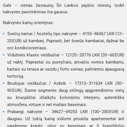
Galė – vienas žaviausių Šri Lankos pajūrio miestų, todėl
nakvynės pasirinkimas čia gausus.
Nakvynės kainų orientyras:
Svečių namai / hostelių tipo nakvynė – 4155–86567 LKR (12–
25 EUR) už kambarį. Paprasti, bet švarūs kambariai, dažnai be
oro kondicionieriaus.
Vidutinės klasės viešbučiai – 12120–20776 LKR (35–60 EUR)
už naktį. Paprastai su pusryčiais, privačiu vonios kambariu,
kartais su terasa ar vaizdu į forto sienas, palmėmis apaugusią
teritoriją.
Boutique viešbučiai / Airbnb – 17313–311634 LKR (50–
90 EUR). Šiame segmente daug stilingų apgyvendinimo vietų
su kruopščiai išlaikytu kolonijiniu interjeru, autentiška
atmosfera, virtuve ir net mažais baseinais.
Prabangi nakvynė – 34627–69253 LKR (100–200 EUR) ir
daugiau. Už tokią kainą siūlomi privatūs apartamentai ant
vandenyno kranto, vilos su baseinais ar 5 žvaigždučių