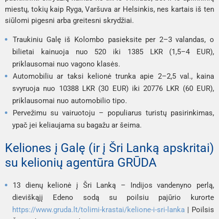
miestų, tokių kaip Ryga, Varšuva ar Helsinkis, nes kartais iš ten
siūlomi pigesni arba greitesni skrydžiai.
Traukiniu Galę iš Kolombo pasieksite per 2–3 valandas, o
bilietai kainuoja nuo 520 iki 1385 LKR (1,5–4 EUR),
priklausomai nuo vagono klasės.
Automobiliu ar taksi kelionė trunka apie 2–2,5 val., kaina
svyruoja nuo 10388 LKR (30 EUR) iki 20776 LKR (60 EUR),
priklausomai nuo automobilio tipo.
Pervežimu su vairuotoju – populiarus turistų pasirinkimas,
ypač jei keliaujama su bagažu ar šeima.
Keliones į Galę (ir į Šri Lanką apskritai)
su kelionių agentūra GRŪDA
13 dienų kelionė į Šri Lanką – Indijos vandenyno perlą,
dieviškąjį Edeno sodą su poilsiu pajūrio kurorte
https://www.gruda.lt/tolimi-krastai/kelione-i-sri-lanka
| Poilsis