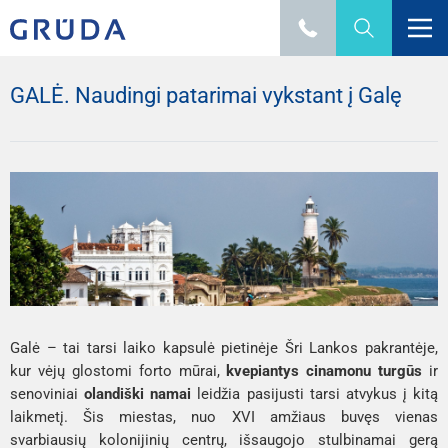
GALĖ. Naudingi patarimai vykstant į Galę
Galė – tai tarsi laiko kapsulė pietinėje Šri Lankos pakrantėje,
kur vėjų glostomi forto mūrai,
kvepiantys cinamonu turgūs
ir
senoviniai
olandiški namai
leidžia pasijusti tarsi atvykus į kitą
laikmetį. Šis miestas, nuo XVI amžiaus buvęs vienas
svarbiausių kolonijinių centrų, išsaugojo stulbinamai gerą