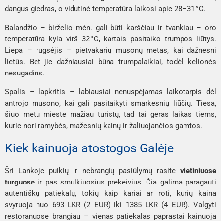
dangus giedras, o vidutinė temperatūra laikosi apie 28–31 °C.
Balandžio – birželio mėn. gali būti karščiau ir tvankiau – oro
temperatūra kyla virš 32 °C, kartais pasitaiko trumpos liūtys.
Liepa – rugsėjis – pietvakarių musonų metas, kai dažnesni
lietūs. Bet jie dažniausiai būna trumpalaikiai, todėl kelionės
nesugadins.
Spalis – lapkritis – labiausiai nenuspėjamas laikotarpis dėl
antrojo musono, kai gali pasitaikyti smarkesnių liūčių. Tiesa,
šiuo metu mieste mažiau turistų, tad tai geras laikas tiems,
kurie nori ramybės, mažesnių kainų ir žaliuojančios gamtos.
Kiek kainuoja atostogos Galėje
Šri Lankoje puikių ir nebrangių pasiūlymų rasite
vietiniuose
turguose
ir pas smulkiuosius prekeivius. Čia galima paragauti
autentiškų patiekalų, tokių kaip kariai ar roti, kurių kaina
svyruoja nuo 693 LKR (2 EUR) iki 1385 LKR (4 EUR). Valgyti
restoranuose brangiau – vienas patiekalas paprastai kainuoja