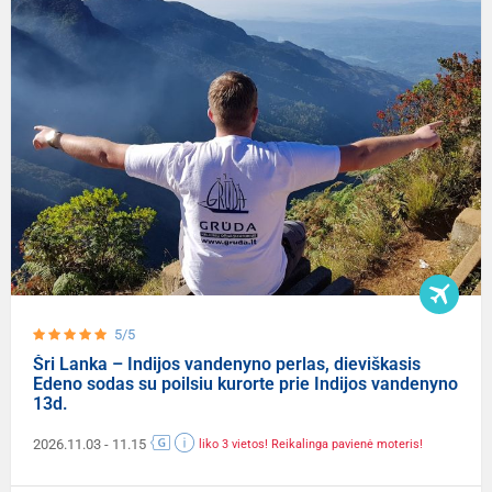
5/5
Šri Lanka – Indijos vandenyno perlas, dieviškasis
Edeno sodas su poilsiu kurorte prie Indijos vandenyno
13d.
2026.11.03
- 11.15
liko 3 vietos! Reikalinga pavienė moteris!