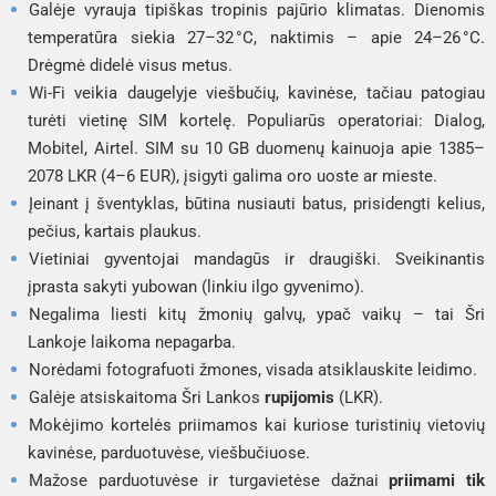
Galėje vyrauja tipiškas tropinis pajūrio klimatas. Dienomis
temperatūra siekia 27–32 °C, naktimis – apie 24–26 °C.
Drėgmė didelė visus metus.
Wi-Fi veikia daugelyje viešbučių, kavinėse, tačiau patogiau
turėti vietinę SIM kortelę. Populiarūs operatoriai: Dialog,
Mobitel, Airtel. SIM su 10 GB duomenų kainuoja apie 1385–
2078 LKR (4–6 EUR), įsigyti galima oro uoste ar mieste.
Įeinant į šventyklas, būtina nusiauti batus, prisidengti kelius,
pečius, kartais plaukus.
Vietiniai gyventojai mandagūs ir draugiški. Sveikinantis
įprasta sakyti
yubowan
(linkiu ilgo gyvenimo).
Negalima liesti kitų žmonių galvų, ypač vaikų – tai Šri
Lankoje laikoma nepagarba.
Norėdami fotografuoti žmones, visada atsiklauskite leidimo.
Galėje atsiskaitoma Šri Lankos
rupijomis
(LKR).
Mokėjimo kortelės priimamos kai kuriose turistinių vietovių
kavinėse, parduotuvėse, viešbučiuose.
Mažose parduotuvėse ir turgavietėse dažnai
priimami tik