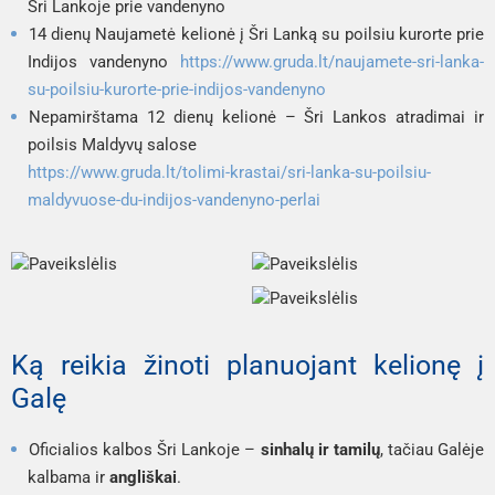
Šri Lankoje prie vandenyno
14 dienų Naujametė kelionė į Šri Lanką su poilsiu kurorte prie
Indijos vandenyno
https://www.gruda.lt/naujamete-sri-lanka-
su-poilsiu-kurorte-prie-indijos-vandenyno
Nepamirštama 12 dienų kelionė – Šri Lankos atradimai ir
poilsis Maldyvų salose
https://www.gruda.lt/tolimi-krastai/sri-lanka-su-poilsiu-
maldyvuose-du-indijos-vandenyno-perlai
Ką reikia žinoti planuojant kelionę į
Galę
Oficialios kalbos Šri Lankoje –
sinhalų ir tamilų
, tačiau Galėje
kalbama ir
angliškai
.