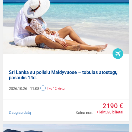
Šri Lanka su poilsiu Maldyvuose – tobulas atostogų
pasaulis 14d.
2026.10.26
- 11.08
liko 12 vietų
2190 €
+ lėktuvų bilietai
Daugiau datų
Kaina nuo: