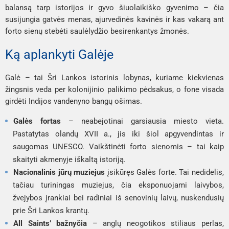
balansą tarp istorijos ir gyvo šiuolaikiško gyvenimo – čia
susijungia gatvės menas, ajurvedinės kavinės ir kas vakarą ant
forto sienų stebėti saulėlydžio besirenkantys žmonės.
Ką aplankyti Galėje
Galė – tai Šri Lankos istorinis lobynas, kuriame kiekvienas
žingsnis veda per kolonijinio palikimo pėdsakus, o fone visada
girdėti Indijos vandenyno bangų ošimas.
Galės fortas
– neabejotinai garsiausia miesto vieta.
Pastatytas olandų XVII a., jis iki šiol apgyvendintas ir
saugomas UNESCO. Vaikštinėti forto sienomis – tai kaip
skaityti akmenyje iškaltą istoriją.
Nacionalinis jūrų muziejus
įsikūręs Galės forte. Tai nedidelis,
tačiau turiningas muziejus, čia eksponuojami laivybos,
žvejybos įrankiai bei radiniai iš senovinių laivų, nuskendusių
prie Šri Lankos krantų.
All Saints’ bažnyčia
– anglų neogotikos stiliaus perlas,