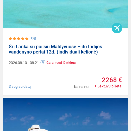
5/5
Šri Lanka su poilsiu Maldyvuose – du Indijos
vandenyno perlai 12d. (individuali kelionė)
2026.08.10
- 08.21
Garantuoti išvykimai!
2268 €
+ Lėktuvų bilietai
Daugiau datų
Kaina nuo: