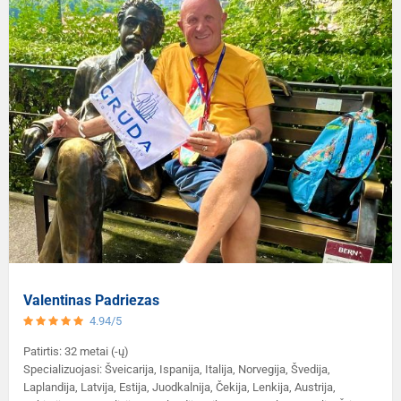
Valentinas Padriezas
4.94/5
Patirtis: 32 metai (-ų)
Specializuojasi: Šveicarija, Ispanija, Italija, Norvegija, Švedija,
Laplandija, Latvija, Estija, Juodkalnija, Čekija, Lenkija, Austrija,