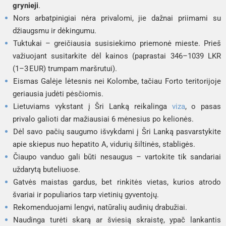
grynieji
.
Nors arbatpinigiai nėra privalomi, jie dažnai priimami su
džiaugsmu ir dėkingumu.
Tuktukai – greičiausia susisiekimo priemonė mieste. Prieš
važiuojant susitarkite dėl kainos (paprastai 346–1039 LKR
(1–3 EUR) trumpam maršrutui).
Eismas Galėje lėtesnis nei Kolombe, tačiau Forto teritorijoje
geriausia judėti pėsčiomis.
Lietuviams vykstant į Šri Lanką reikalinga
viza
, o pasas
privalo galioti dar mažiausiai 6 mėnesius po kelionės.
Dėl savo pačių saugumo išvykdami į Šri Lanką pasvarstykite
apie skiepus nuo hepatito A, vidurių šiltinės, stabligės.
Čiaupo vanduo gali būti nesaugus – vartokite tik sandariai
uždarytą buteliuose.
Gatvės maistas gardus, bet rinkitės vietas, kurios atrodo
švariai ir populiarios tarp vietinių gyventojų.
Rekomenduojami lengvi, natūralių audinių drabužiai.
Naudinga turėti skarą ar šviesią skraistę, ypač lankantis