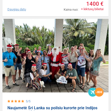
1400 €
+ lėktuvų bilietai
Daugiau datų
Kaina nuo:
-80€
5/5
Naujametė Šri Lanka su poilsiu kurorte prie Indijos