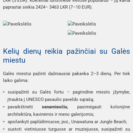
LKR (5 EUR). Kokteiliai turistinėse vietose populiarūs – jų kaina
paprastai siekia 2424– 3463 LKR (7–10 EUR).
Kelių dienų reikia pažinčiai su Galės
miestu
Galės miestui pažinti dažniausiai pakanka 2–3 dienų. Per tiek
laiko galima:
susipažinti su Galės fortu – pagrindine miesto įžymybe,
įtraukta į UNESCO pasaulio paveldo sąrašą;
pavaikštinėti
senamiesčiu
, pasimėgauti kolonijine
architektūra, kavinėmis ir meno galerijomis;
apsilankyti paplūdimiuose, pvz., Unawatuna ar Jungle Beach;
sustoti vietiniuose turguose ar muziejuose, susipažinti su