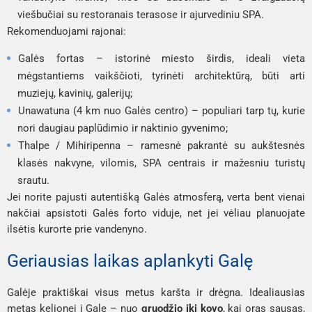
viešbučiai su restoranais terasose ir ajurvediniu SPA.
Rekomenduojami rajonai:
Galės fortas – istorinė miesto širdis, ideali vieta
mėgstantiems vaikščioti, tyrinėti architektūrą, būti arti
muziejų, kavinių, galerijų;
Unawatuna (4 km nuo Galės centro) – populiari tarp tų, kurie
nori daugiau paplūdimio ir naktinio gyvenimo;
Thalpe / Mihiripenna – ramesnė pakrantė su aukštesnės
klasės nakvyne, vilomis, SPA centrais ir mažesniu turistų
srautu.
Jei norite pajusti autentišką Galės atmosferą, verta bent vienai
nakčiai apsistoti Galės forto viduje, net jei vėliau planuojate
ilsėtis kurorte prie vandenyno.
Geriausias laikas aplankyti Galę
Galėje praktiškai visus metus karšta ir drėgna. Idealiausias
metas kelionei į Galę – nuo
gruodžio iki kovo
, kai oras sausas,