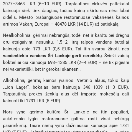
2077–3463 LKR (6–10 EUR). Tarptautinės virtuvės patiekalai
kainuoja šiek tiek daugiau, tačiau kainų skirtumas nėra labai
didelis. Miesto prabangiuose restoranuose vakarienės kainos
artimos Vakarų Europai – 48478 LKR (14 EUR) už patiekalą.
Nealkoholiniai gėrimai nebrangūs, todėl net ir karštu bei drėgnu
oru atsigaivinti nesunku. 1,5–2 litrų talpos vandens buteliai
kainuoja apie 173 LKR (0,5 EUR). Tai itin svarbu žinoti, nes
vandentiekio vandens Šri Lankoje gerti nereikėtų
. Švieži vaisių
kokteiliai čia kainuoja 693–1385 LKR (2–4 EUR) – ne tik pigesni
nei vakarietiški, bet ir gerokai skanesni.
Alkoholinių gėrimų kainos įvairios. Vietinio alaus, tokio kaip
„Lion Lager“, bokalas bare kainuoja 346–1039 (1–3 EUR).
Tarptautinių prekės ženklų alus dėl importo mokesčių gali
kainuoti iki 1731 LKR (5 EUR).
Nors vyno gėrimo kultūra Šri Lankoje ne itin populiari,
aukštesnio lygio restoranuose galima rasti visai neblogų
pasirinkimų. Taurė namų vyno dažniausiai kainuoja apie 1731