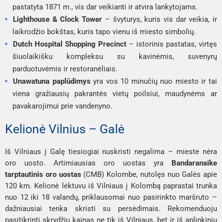
pastatyta 1871 m., vis dar veikianti ir atvira lankytojams.
Lighthouse & Clock Tower
– švyturys, kuris vis dar veikia, ir
laikrodžio bokštas, kuris tapo vienu iš miesto simbolių.
Dutch Hospital Shopping Precinct
– istorinis pastatas, virtęs
šiuolaikišku kompleksu su kavinėmis, suvenyrų
parduotuvėmis ir restoranėliais.
Unawatuna paplūdimys
yra vos 10 minučių nuo miesto ir tai
viena gražiausių pakrantės vietų poilsiui, maudynėms ar
pavakarojimui prie vandenyno.
Kelionė Vilnius – Galė
Iš Vilniaus į Galę tiesiogiai nuskristi negalima – mieste nėra
oro uosto. Artimiausias oro uostas yra
Bandaranaike
tarptautinis oro uostas
(CMB) Kolombe, nutolęs nuo Galės apie
120 km. Kelionė lėktuvu iš Vilniaus į Kolombą paprastai trunka
nuo 12 iki 18 valandų, priklausomai nuo pasirinkto maršruto –
dažniausiai tenka skristi su persėdimais. Rekomenduoju
pasitikrinti skrydžių kainas ne tik iš Vilniaus, bet ir iš aplinkinių