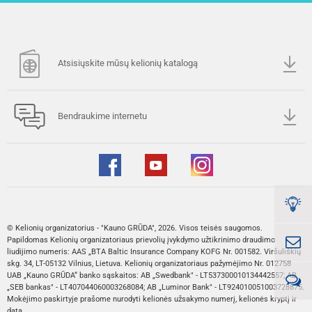
Atsisiųskite mūsų kelionių katalogą
Bendraukime internetu
© Kelionių organizatorius - "Kauno GRŪDA", 2026. Visos teisės saugomos.
Papildomas Kelionių organizatoriaus prievolių įvykdymo užtikrinimo draudimo
liudijimo numeris: AAS „BTA Baltic Insurance Company KOFG Nr. 001582. Viršuliškių
skg. 34, LT-05132 Vilnius, Lietuva. Kelionių organizatoriaus pažymėjimo Nr. 012758
UAB „Kauno GRŪDA“ banko sąskaitos: AB „Swedbank" - LT537300010134442557; AB
„SEB bankas" - LT407044060003268084; AB „Luminor Bank" - LT924010051003728875.
Mokėjimo paskirtyje prašome nurodyti kelionės užsakymo numerį, kelionės kryptį ir
datą.