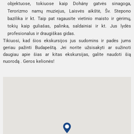
objektuose, tokiuose kaip Dohány gatvės sinagoga,
Terorizmo namų muziejus, Laisvės aikštė, Šv. Stepono
bazilika ir kt. Taip pat ragausite vietinio maisto ir gėrimų,
tokių kaip guliašas, palinka, saldainiai ir kt. Jus lydės
profesionalus ir draugiškas gidas.
Tikiuosi, kad šios ekskursijos jus sudomins ir padės jums
geriau pažinti Budapeštą. Jei norite užsisakyti ar sužinoti
daugiau apie šias ar kitas ekskursijas, galite naudoti šią
nuorodą . Geros kelionės!