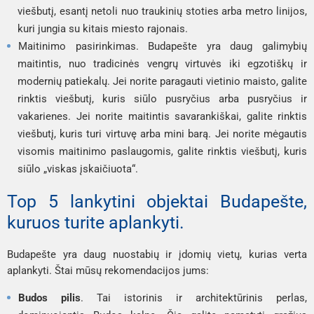
viešbutį, esantį netoli nuo traukinių stoties arba metro linijos,
kuri jungia su kitais miesto rajonais.
Maitinimo pasirinkimas. Budapešte yra daug galimybių
maitintis, nuo tradicinės vengrų virtuvės iki egzotiškų ir
modernių patiekalų. Jei norite paragauti vietinio maisto, galite
rinktis viešbutį, kuris siūlo pusryčius arba pusryčius ir
vakarienes. Jei norite maitintis savarankiškai, galite rinktis
viešbutį, kuris turi virtuvę arba mini barą. Jei norite mėgautis
visomis maitinimo paslaugomis, galite rinktis viešbutį, kuris
siūlo „viskas įskaičiuota“.
Top 5 lankytini objektai Budapešte,
kuruos turite aplankyti.
Budapešte yra daug nuostabių ir įdomių vietų, kurias verta
aplankyti. Štai mūsų rekomendacijos jums:
Budos pilis
. Tai istorinis ir architektūrinis perlas,