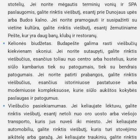
stotelių. Jei norite mėgautis terminių vonių ir SPA
paslaugomis, galite rinktis viešbutį, esantį prie Dunojaus upės
arba Budos kalno. Jei norite pramogauti ir susipažinti su
vietine kultūra, galite rinktis viešbutį, esantį žemutiniame
Pešte, kur yra daug barų, klubų ir restoranų.
Kelionės biudžetas. Budapešte galima rasti viešbučių
kiekvienam skoniui. Jei norite sutaupyti, galite rinktis
viešbučius, esančius toliau nuo centro arba hostelius, kurie
siūlo kambarius tiek su patogumais, tiek su bendrais
patogumais. Jei norite patirti prabangos, galite rinktis
viešbučius, esančius istoriniuose pastatuose arba
moderniuose kompleksuose, kurie siūlo aukštos kokybės
paslaugas ir patogumus.
Viešbučio pasiekiamumas. Jei keliaujate lėktuvu, galite
rinktis viešbutį, esantį netoli nuo oro uosto arba viešojo
transporto, kuris jus nuveš iki miesto. Jei keliaujate
automobiliu, galite rinktis viešbutį, kuris turi stovėjimo
aikštelę arba garažą. Jei keliaujate traukiniu, galite rinktis