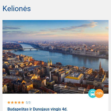
Kelionės
-10%
5/5
Budapeštas ir Dunojaus vingis 4d.