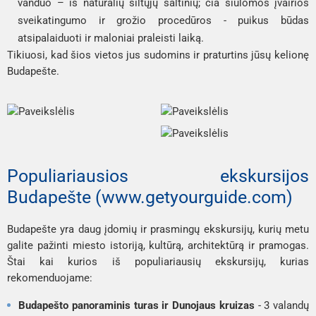
vanduo – iš natūralių šiltųjų šaltinių; čia siūlomos įvairios
sveikatingumo ir grožio procedūros - puikus būdas
atsipalaiduoti ir maloniai praleisti laiką.
Tikiuosi, kad šios vietos jus sudomins ir praturtins jūsų kelionę
Budapešte.
Populiariausios ekskursijos
Budapešte (www.getyourguide.com)
Budapešte yra daug įdomių ir prasmingų ekskursijų, kurių metu
galite pažinti miesto istoriją, kultūrą, architektūrą ir pramogas.
Štai kai kurios iš populiariausių ekskursijų, kurias
rekomenduojame:
Budapešto panoraminis turas ir Dunojaus kruizas
- 3 valandų