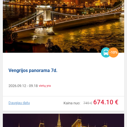
-10%
Vengrijos panorama 7d.
2026.09.12
- 09.18
vietų yra
674.10 €
Daugiau datų
Kaina nuo:
749 €