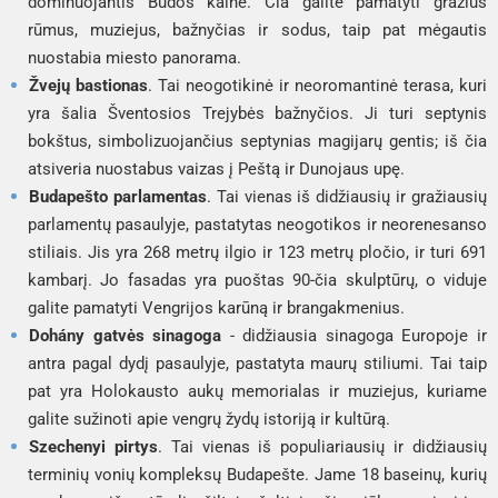
dominuojantis Budos kalne. Čia galite pamatyti gražius
rūmus, muziejus, bažnyčias ir sodus, taip pat mėgautis
nuostabia miesto panorama.
Žvejų bastionas
. Tai neogotikinė ir neoromantinė terasa, kuri
yra šalia Šventosios Trejybės bažnyčios. Ji turi septynis
bokštus, simbolizuojančius septynias magijarų gentis; iš čia
atsiveria nuostabus vaizas į Peštą ir Dunojaus upę.
Budapešto parlamentas
. Tai vienas iš didžiausių ir gražiausių
parlamentų pasaulyje, pastatytas neogotikos ir neorenesanso
stiliais. Jis yra 268 metrų ilgio ir 123 metrų pločio, ir turi 691
kambarį. Jo fasadas yra puoštas 90-čia skulptūrų, o viduje
galite pamatyti Vengrijos karūną ir brangakmenius.
Dohány gatvės sinagoga
- didžiausia sinagoga Europoje ir
antra pagal dydį pasaulyje, pastatyta maurų stiliumi. Tai taip
pat yra Holokausto aukų memorialas ir muziejus, kuriame
galite sužinoti apie vengrų žydų istoriją ir kultūrą.
Szechenyi pirtys
. Tai vienas iš populiariausių ir didžiausių
terminių vonių kompleksų Budapešte. Jame 18 baseinų, kurių