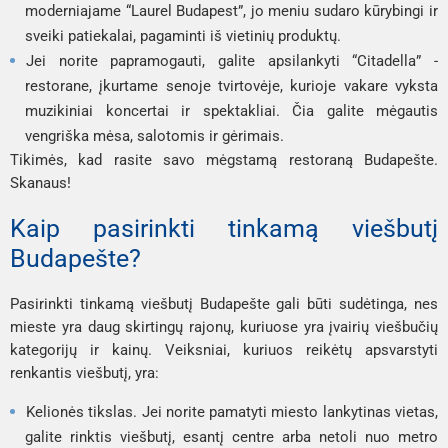
moderniajame “Laurel Budapest”, jo meniu sudaro kūrybingi ir
sveiki patiekalai, pagaminti iš vietinių produktų.
Jei norite papramogauti, galite apsilankyti “Citadella” -
restorane, įkurtame senoje tvirtovėje, kurioje vakare vyksta
muzikiniai koncertai ir spektakliai. Čia galite mėgautis
vengriška mėsa, salotomis ir gėrimais.
Tikimės, kad rasite savo mėgstamą restoraną Budapešte.
Skanaus!
Kaip pasirinkti tinkamą viešbutį
Budapešte?
Pasirinkti tinkamą viešbutį Budapešte gali būti sudėtinga, nes
mieste yra daug skirtingų rajonų, kuriuose yra įvairių viešbučių
kategorijų ir kainų. Veiksniai, kuriuos reikėtų apsvarstyti
renkantis viešbutį, yra:
Kelionės tikslas. Jei norite pamatyti miesto lankytinas vietas,
galite rinktis viešbutį, esantį centre arba netoli nuo metro