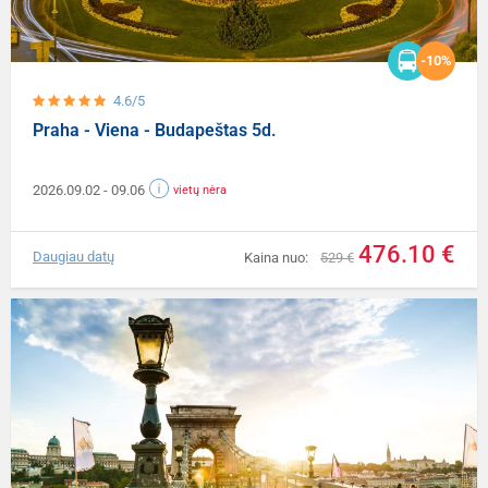
-10%
4.6/5
Praha - Viena - Budapeštas 5d.
2026.09.02
- 09.06
vietų nėra
476.10 €
Daugiau datų
Kaina nuo:
529 €