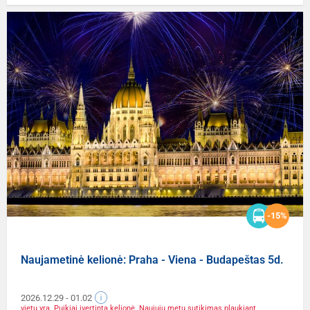
-15%
Naujametinė kelionė: Praha - Viena - Budapeštas 5d.
2026.12.29
- 01.02
vietų yra. Puikiai įvertinta kelionė. Naujųjų metų sutikimas plaukiant