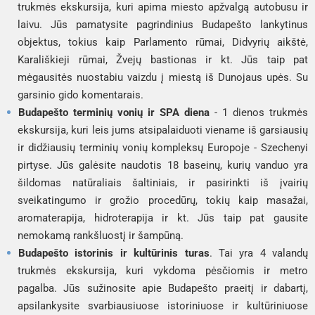
trukmės ekskursija, kuri apima miesto apžvalgą autobusu ir
laivu. Jūs pamatysite pagrindinius Budapešto lankytinus
objektus, tokius kaip Parlamento rūmai, Didvyrių aikštė,
Karališkieji rūmai, Žvejų bastionas ir kt. Jūs taip pat
mėgausitės nuostabiu vaizdu į miestą iš Dunojaus upės. Su
garsinio gido komentarais.
Budapešto terminių vonių ir SPA diena
- 1 dienos trukmės
ekskursija, kuri leis jums atsipalaiduoti viename iš garsiausių
ir didžiausių terminių vonių kompleksų Europoje - Szechenyi
pirtyse. Jūs galėsite naudotis 18 baseinų, kurių vanduo yra
šildomas natūraliais šaltiniais, ir pasirinkti iš įvairių
sveikatingumo ir grožio procedūrų, tokių kaip masažai,
aromaterapija, hidroterapija ir kt. Jūs taip pat gausite
nemokamą rankšluostį ir šampūną.
Budapešto istorinis ir kultūrinis turas
. Tai yra 4 valandų
trukmės ekskursija, kuri vykdoma pėsčiomis ir metro
pagalba. Jūs sužinosite apie Budapešto praeitį ir dabartį,
apsilankysite svarbiausiuose istoriniuose ir kultūriniuose