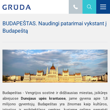
BUDAPEŠTAS. Naudingi patarimai vykstant į
Budapeštą
Budapeštas - Vengrijos sostinė ir didžiausias miestas, įsikūręs
abiejuose
Dunojaus upės krantuose
, jame gyvena apie 1,8
milijono gyventojų. Budapeštas yra žinomas kaip kultūros,
istorijos ir architektūros centras, kuriame galima pamatyti