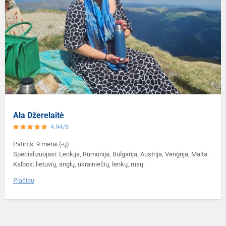
Ala Džerelaitė
4.94/5
Patirtis: 9 metai (-ų)
Specializuojasi: Lenkija, Rumunija, Bulgarija, Austrija, Vengrija, Malta.
Kalbos: lietuvių, anglų, ukrainiečių, lenkų, rusų.
Plačiau