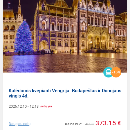
-15%
Kalėdomis kvepianti Vengrija. Budapeštas ir Dunojaus
vingis 4d.
2026.12.10
- 12.13
vietų yra
373.15 €
Daugiau datų
Kaina nuo:
439 €