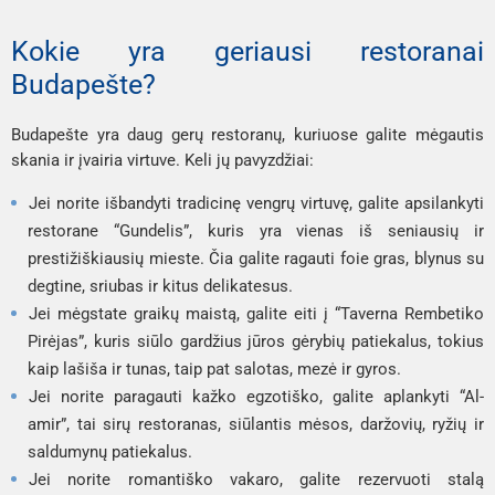
Kokie yra geriausi restoranai
Budapešte?
Budapešte yra daug gerų restoranų, kuriuose galite mėgautis
skania ir įvairia virtuve. Keli jų pavyzdžiai:
Jei norite išbandyti tradicinę vengrų virtuvę, galite apsilankyti
restorane “Gundelis”, kuris yra vienas iš seniausių ir
prestižiškiausių mieste. Čia galite ragauti foie gras, blynus su
degtine, sriubas ir kitus delikatesus.
Jei mėgstate graikų maistą, galite eiti į “Taverna Rembetiko
Pirėjas”, kuris siūlo gardžius jūros gėrybių patiekalus, tokius
kaip lašiša ir tunas, taip pat salotas, mezė ir gyros.
Jei norite paragauti kažko egzotiško, galite aplankyti “Al-
amir”, tai sirų restoranas, siūlantis mėsos, daržovių, ryžių ir
saldumynų patiekalus.
Jei norite romantiško vakaro, galite rezervuoti stalą