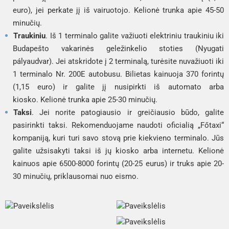
euro), jei perkate jį iš vairuotojo. Kelionė trunka apie 45-50
minučių.
Traukiniu
. Iš 1 terminalo galite važiuoti elektriniu traukiniu iki
Budapešto vakarinės geležinkelio stoties (Nyugati
pályaudvar). Jei atskridote į 2 terminalą, turėsite nuvažiuoti iki
1 terminalo Nr. 200E autobusu. Bilietas kainuoja 370 forintų
(1,15 euro) ir galite jį nusipirkti iš automato arba
kiosko. Kelionė trunka apie 25-30 minučių.
Taksi
. Jei norite patogiausio ir greičiausio būdo, galite
pasirinkti taksi. Rekomenduojame naudoti oficialią „Főtaxi“
kompaniją, kuri turi savo stovą prie kiekvieno terminalo. Jūs
galite užsisakyti taksi iš jų kiosko arba internetu. Kelionė
kainuos apie 6500-8000 forintų (20-25 eurus) ir truks apie 20-
30 minučių, priklausomai nuo eismo.