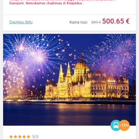
Dunojumi. Nemokamas išvykimas iš Klaipėdos.
500.65 €
Daugiau datų
Kaina nuo:
589 €
-15%
5/5