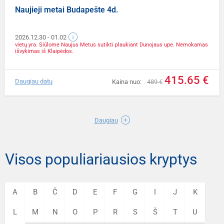
Naujieji metai Budapešte 4d.
2026.12.30
- 01.02
vietų yra. Siūlome Naujus Metus sutikti plaukiant Dunojaus upe. Nemokamas
išvykimas iš Klaipėdos.
415.65 €
Daugiau datų
Kaina nuo:
489 €
Daugiau
Visos populiariausios kryptys
A
B
Č
D
E
F
G
I
J
K
L
M
N
O
P
R
S
Š
T
U