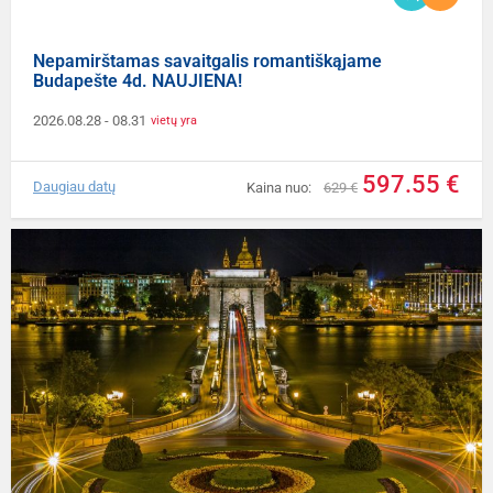
Nepamirštamas savaitgalis romantiškąjame
Budapešte 4d. NAUJIENA!
2026.08.28
- 08.31
vietų yra
597.55 €
Daugiau datų
Kaina nuo:
629 €