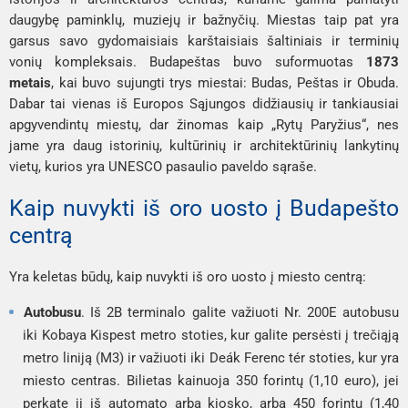
daugybę paminklų, muziejų ir bažnyčių. Miestas taip pat yra
garsus savo gydomaisiais karštaisiais šaltiniais ir terminių
vonių kompleksais. Budapeštas buvo suformuotas
1873
metais
, kai buvo sujungti trys miestai: Budas, Peštas ir Obuda.
Dabar tai vienas iš Europos Sąjungos didžiausių ir tankiausiai
apgyvendintų miestų, dar žinomas kaip „Rytų Paryžius“, nes
jame yra daug istorinių, kultūrinių ir architektūrinių lankytinų
vietų, kurios yra UNESCO pasaulio paveldo sąraše.
Kaip nuvykti iš oro uosto į Budapešto
centrą
Yra keletas būdų, kaip nuvykti iš oro uosto į miesto centrą:
Autobusu
. Iš 2B terminalo galite važiuoti Nr. 200E autobusu
iki Kobaya Kispest metro stoties, kur galite persėsti į trečiąją
metro liniją (M3) ir važiuoti iki Deák Ferenc tér stoties, kur yra
miesto centras. Bilietas kainuoja 350 forintų (1,10 euro), jei
perkate jį iš automato arba kiosko, arba 450 forintų (1,40