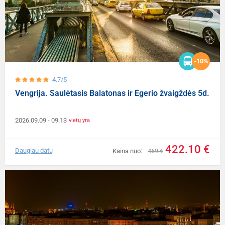
-10%
4.7/5
Vengrija. Saulėtasis Balatonas ir Ėgerio žvaigždės 5d.
2026.09.09
- 09.13
vietų yra
422.10 €
Daugiau datų
Kaina nuo:
469 €