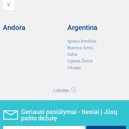
V
Andora
Argentina
Igvasu kriokliai
Buenos Aires
Salta
Ugnies Žemė
Ušuaja
+ daugiau
Geriausi pasiūlymai - tiesiai į Jūsų
pašto dėžutę