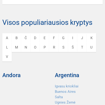
Visos populiariausios kryptys
A
B
Č
D
E
F
G
I
J
K
L
M
N
O
P
R
S
Š
T
U
V
Andora
Argentina
Igvasu kriokliai
Buenos Aires
Salta
Ugnies Žemė