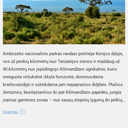
Amboselio nacionalinis parkas randasi pietinėje Kenijos dalyje,
vos už penkių kilometrų nuo Tanzanijos sienos ir maždaug už
40 kilometrų nuo įspūdingojo Kilimandžaro ugnikalnio, kurio
snieguota viršukalnė iškyla horizonte, dominuodama
kraštovaizdyje ir suteikdama jam nepaprastos didybės. Plačios
žemumos, besitęsiančios iki pat Kilimandžaro papėdės, jungia
įvairias gamtines zonas – nuo sausų stepinių lygumų iki pelkių,
miškingų plotų ir sezoniškai išdžiūstančio ežero. Šioje
Išsamiau
teritorijoje gyvena viena gausiausių dramblių populiacijų
Afrikoje – jų čia suskaičiuojama apie 900. Be dramblių, parke