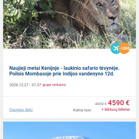
-100€
Naujieji metai Kenijoje - laukinio safario tėvynėje.
Poilsis Mombasoje prie Indijos vandenyno 12d.
2026.12.27
- 01.07
grupė renkama
4590 €
4690 €
+ lėktuvų bilietai
Daugiau datų
Kaina nuo: