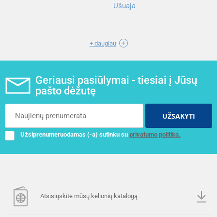
Ušuaja
+ daugiau
Geriausi pasiūlymai - tiesiai į Jūsų
pašto dėžutę
UŽSAKYTI
Užsiprenumeruodamas (-a) sutinku su
privatumo politika.
Atsisiųskite mūsų kelionių katalogą