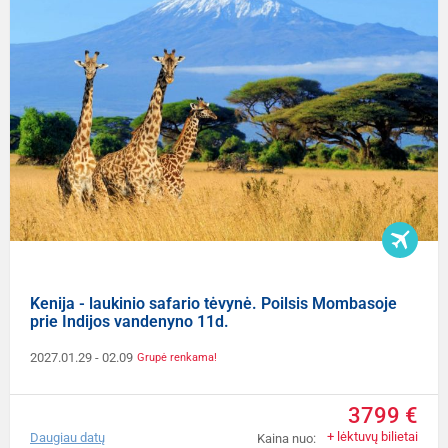
Kenija - laukinio safario tėvynė. Poilsis Mombasoje
prie Indijos vandenyno 11d.
2027.01.29
- 02.09
Grupė renkama!
3799 €
+ lėktuvų bilietai
Daugiau datų
Kaina nuo: