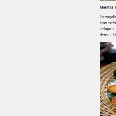
Maistas I
Portugala
šimtmečiu
kelapa s
derėtų iš