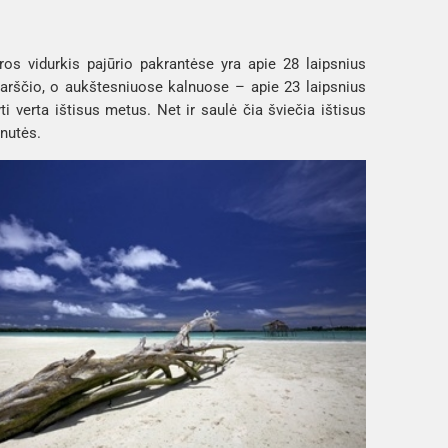
ūros vidurkis pajūrio pakrantėse yra apie 28 laipsnius
karščio, o aukštesniuose kalnuose – apie 23 laipsnius
i verta ištisus metus. Net ir saulė čia šviečia ištisus
nutės.