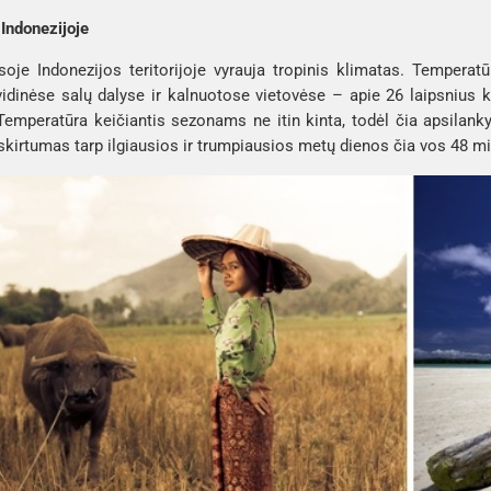
Indonezijoje
soje Indonezijos teritorijoje vyrauja tropinis klimatas. Temperat
vidinėse salų dalyse ir kalnuotose vietovėse – apie 26 laipsnius 
Temperatūra keičiantis sezonams ne itin kinta, todėl čia apsilankyt
kirtumas tarp ilgiausios ir trumpiausios metų dienos čia vos 48 mi