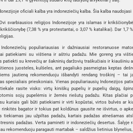
ndonezijoje oficiali kalba yra indoneziečių kalba. Šia kalba naudojasi
 Dvi svarbiausios religijos Indonezijoje yra islamas ir krikščionyb
 krikščionybę (7,38 % yra protestantai, o 3,07 % katalikai). Dar 1,7 %
ligijas. 
 
Indoneziečių populiariausias ir dažniausiai restoranuose mat
ai patiekiami su vištiena ir aštriu padažu. 
Mie goreng
 yra višt
s patiekti su krevečių ar šakninių daržovių traškučiais ir kiaušiniu 
ištienos juosteles, kulšeles, ant pagaliuko pasmeigtas keptas dešre
iems jautieną rekomenduoju išbandyti 
rendang
 troškinį – tai j
as specialiais prieskoniais. Vienas populiariausių Indonezijos pati
iekale rasite visko: virtų kiniškų pupelių ir pupelių daigų, špina
otomis sojų pupelėmis ir žemės riešutų padažu. Kitas plačiai pa
su kuriais gali būti patiekiami ir virti kopūstai, virtos bulvės ar 
 rinkitės 
bagator
 ir tokius pat koldūnus gausite ne išvirtus, o apke
s tiekiamas jau užpiltas padažu, kartais padažas atnešamas atskir
tresnis padažas. Verta paminėti ir indoneziečių desertus. Šalyje r
iau rekomenduoju paragauti 
martabak
 – saldžius lietinius blyneliu