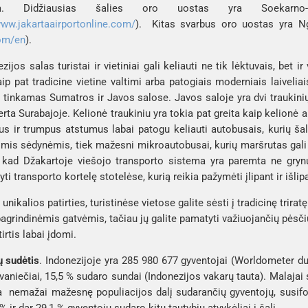
ia. 
Didžiausias šalies oro uostas yra 
Soekarno-
www.jakartaairportonline.com/
).  Kitas svarbus oro uostas yra 
N
com/en
).
zijos salas turistai ir vietiniai gali keliauti ne tik lėktuvais, bet 
taip pat tradicine vietine valtimi arba patogiais moderniais laiveliai
i tinkamas 
Sumatros
 ir 
Javos salose
. 
Javos saloje
 yra dvi traukini
erta 
Surabajoje
. Kelionė traukiniu yra tokia pat greita kaip kelionė 
gus ir trumpus atstumus labai patogu keliauti autobusais, kurių šalyj
is sėdynėmis, tiek mažesni mikroautobusai, kurių maršrutas gali ir 
 kad 
Džakartoje
 viešojo transporto sistema yra paremta ne gryn
gyti transporto kortelę stotelėse, kurią reikia pažymėti įlipant ir išli
 unikalios patirties, turistinėse vietose galite sėsti į tradicinę triratę
pagrindinėmis gatvėmis, tačiau jų galite pamatyti važiuojančių pėsči
irtis labai įdomi. 
ų sudėtis
. Indonezijoje yra 285 980 677 gyventojai (
Worldometer d
vaniečiai, 15,5 % sudaro sundai (Indonezijos vakarų tauta). Malajai s
a  nemažai mažesnę populiacijos dalį sudarančių gyventojų, susifor
 ir dar 29,1 % gyventojų sudaro kitų tautybių atvykėliai į šalį. 