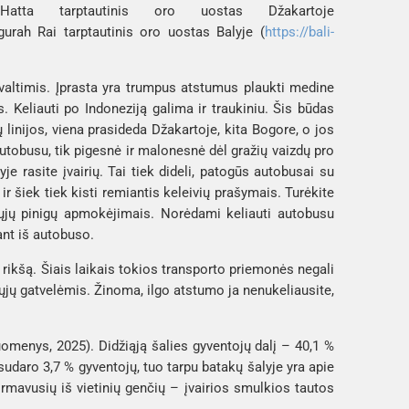
Hatta
 tarptautinis oro uostas Džakartoje 
gurah Rai
 tarptautinis oro uostas Balyje (
https://bali-
ir valtimis. Įprasta yra trumpus atstumus plaukti medine 
s. Keliauti po Indoneziją galima ir traukiniu. Šis būdas 
ų linijos, viena prasideda 
Džakartoje
, kita 
Bogore
, o jos 
autobusu, tik pigesnė ir malonesnė dėl gražių vaizdų pro 
e rasite įvairių. Tai tiek dideli, patogūs autobusai su 
šiek tiek kisti remiantis keleivių prašymais. Turėkite 
ųjų pinigų apmokėjimais. Norėdami keliauti autobusu 
pant iš autobuso.
 
rikšą
. Šiais laikais tokios transporto priemonės negali 
ųjų gatvelėmis. Žinoma, ilgo atstumo ja nenukeliausite, 
uomenys, 2025
). Didžiąją šalies gyventojų dalį – 40,1 % 
udaro 3,7 % gyventojų, tuo tarpu batakų šalyje yra apie 
mavusių iš vietinių genčių – įvairios smulkios tautos 