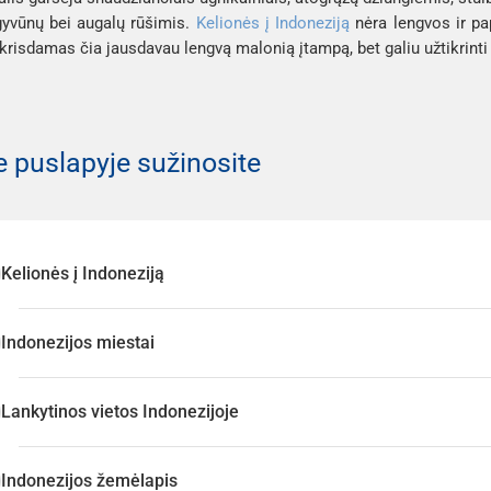
yvūnų bei augalų rūšimis. 
Kelionės į Indoneziją
 nėra lengvos ir pa
krisdamas čia jausdavau lengvą malonią įtampą, bet galiu užtikrinti 
 puslapyje sužinosite
Kelionės į Indoneziją
Indonezijos miestai
Lankytinos vietos Indonezijoje
Indonezijos žemėlapis