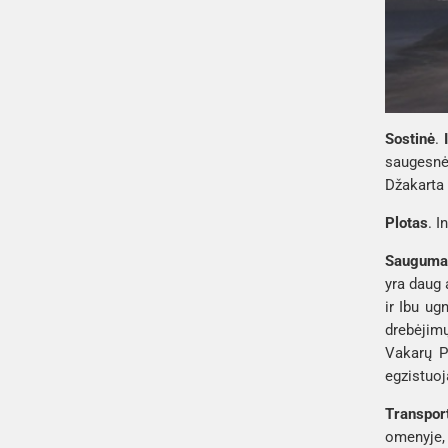
Sostinė
. 
saugesnės
Džakarta 
Plotas
. I
Sauguma
yra daug 
ir Ibu
 ugn
drebėjimų
Vakarų 
egzistuo
Transpor
omenyje,