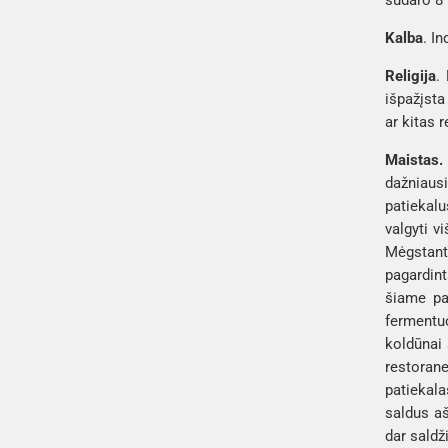
Kalba
. I
Religija
.
išpažįsta
ar kitas re
Maistas.
dažniausi
patiekalu
valgyti v
Mėgstant
pagardint
šiame pat
fermentu
koldūnai 
restorane
patiekala
saldus aš
dar saldž