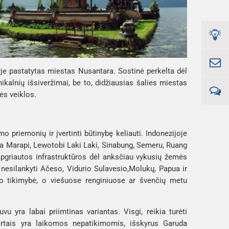
je pastatytas miestas 
Nusantara
. Sostinė perkelta dėl 
alnių išsiveržimai, be to, didžiausias šalies miestas 
ės veiklos. 
priemonių ir įvertinti būtinybę keliauti. Indonezijoje 
a 
Marapi, Lewotobi Laki Laki
, 
Sinabung, Semeru, Ruang 
apgriautos infrastruktūros dėl anksčiau vykusių žemės 
nesilankyti 
Ačeso
, Vidurio 
Sulavesio,
Molukų, Papua
 ir 
so tikimybė, o viešuose renginiuose ar švenčių metu 
 yra labai priimtinas variantas. Visgi, reikia turėti 
artais yra laikomos nepatikimomis, išskyrus 
Garuda 