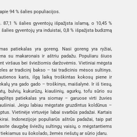
 apie 94 % šalies populiacijos.
ė. 87,1 % šalies gyventojų išpažįsta islamą, o 10,45 % 
 šalies gyventojų yra induistai, 0,8 % išpažįsta budizmą 
omas patiekalas yra 
goreng
. 
Nasi goreng
 yra ryžiai, 
iena su makaronais ir aštriu padažu. Populiaru šiuos 
ant viršaus bei šviežiomis daržovėmis. Vietiniai mėgsta 
les ar tradicinį 
bakso
 – tai tradicinis mėsos sultinys. 
autienos karis, ilgą laiką troškintas kokosų piene ir 
ekalų yra 
gado gado
 – troškinys, maišalynė. Ir iš tiesų, 
tų, bulvių, kukurūzų, kiaušinių, agurkų, tofu sūrio su 
plitęs patiekalas yra 
siomay
 – garuose virti žuvies 
kiaušiniai. Jeigu labiau mėgstate gruzdintus koldūnus – 
ptus. Vietinėje virtuvėje labai svarbūs padažai. Kartais 
ai. Indonezijoje populiarūs aštrūs padažai, taip pat 
asite daugybę šviežių sultingų vaisių, o mėgstantiems 
s, tiekiamus su šokolado, žemės riešutų ar sūrio įdaru. 