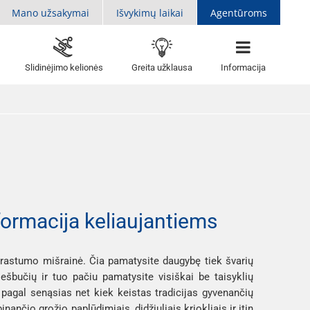
Mano užsakymai
Išvykimų laikai
Agentūroms
Slidinėjimo kelionės
Greita užklausa
Informacija
nformacija keliaujantiems
aprastumo mišrainė. Čia pamatysite daugybę tiek švarių 
šbučių ir tuo pačiu pamatysite visiškai be taisyklių 
 pagal senąsias net kiek keistas tradicijas gyvenančių 
ančio grožio paplūdimiais, didžiuliais kriokliais ir itin 