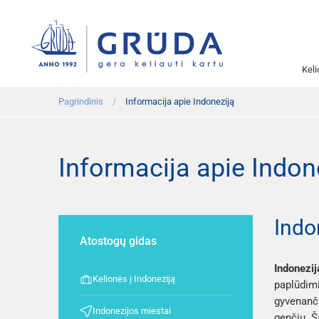
Kel
Pagrindinis
Informacija apie Indoneziją
Informacija apie Indon
Indo
Atostogų gidas
Indonezij
Kelionės į Indoneziją
paplūdimi
gyvenanči
Indonezijos miestai
genčių. Š