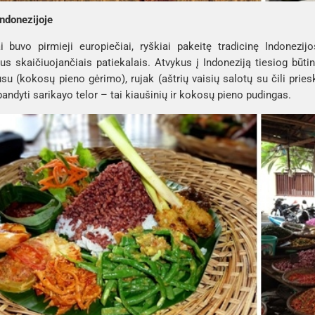
ndonezijoje
i buvo pirmieji europiečiai, ryškiai pakeitę tradicinę Indonezijos
s skaičiuojančiais patiekalais. Atvykus į Indoneziją tiesiog būti
usu
(kokosų pieno gėrimo),
rujak
(aštrių vaisių salotų su čili pri
bandyti
sarikayo telor
– tai kiaušinių ir kokosų pieno pudingas.