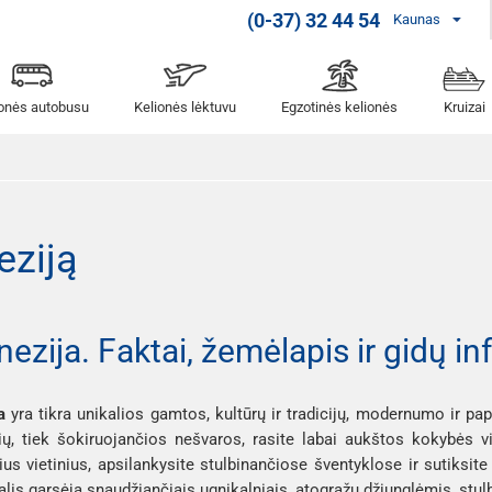
(0-37) 32 44 54
Kaunas
ionės autobusu
Kelionės lėktuvu
Egzotinės kelionės
Kruizai
eziją
nezija. Faktai, žemėlapis ir gidų i
a 
yra tikra unikalios gamtos, kultūrų ir tradicijų, modernumo ir p
ų, tiek šokiruojančios nešvaros, rasite labai aukštos kokybės vie
us vietinius, apsilankysite stulbinančiose šventyklose ir sutiksite
alis garsėja snaudžiančiais ugnikalniais, atogrąžų džiunglėmis, stulbin