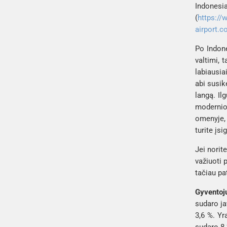
Indones
(
https://
airport.
Po Indone
valtimi, 
labiausia
abi susik
langą. Il
moderniom
omenyje,
turite įsi
Jei norite
važiuoti 
tačiau pat
Gyventoj
sudaro ja
3,6 %. Yr
sudaro 8 %