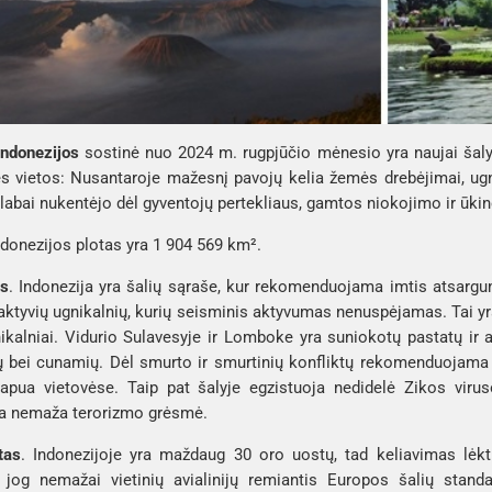
Indonezijos
 sostinė nuo 2024 m. rugpjūčio mėnesio yra naujai šaly
 vietos: Nusantaroje mažesnį pavojų kelia žemės drebėjimai, ugnik
labai nukentėjo dėl gyventojų pertekliaus, gamtos niokojimo ir ūkin
ndonezijos plotas yra 1 904 569 km². 
s
. Indonezija yra šalių sąraše, kur rekomenduojama imtis atsargumo 
aktyvių ugnikalnių, kurių seisminis aktyvumas nenuspėjamas. Tai yr
ikalniai. Vidurio 
Sulavesyje
 ir 
Lomboke
 yra suniokotų pastatų ir 
 bei cunamių. Dėl smurto ir smurtinių konfliktų rekomenduojama 
Papua
 vietovėse. Taip pat šalyje egzistuoja nedidelė Zikos viru
ja nemaža terorizmo grėsmė. 
tas
. Indonezijoje yra maždaug 30 oro uostų, tad keliavimas lėktuvu
 jog nemažai vietinių avialinijų remiantis Europos šalių stand