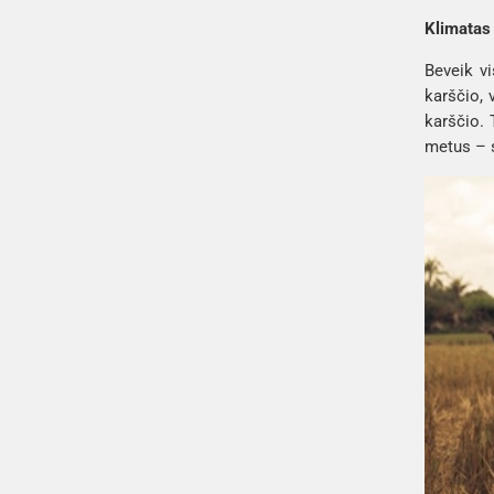
Klimatas 
Beveik vi
karščio, 
karščio. 
metus – s