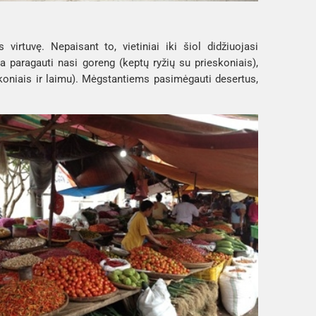
 virtuvę. Nepaisant to, vietiniai iki šiol didžiuojasi
na paragauti
nasi goreng
(keptų ryžių su prieskoniais),
eskoniais ir laimu). Mėgstantiems pasimėgauti desertus,