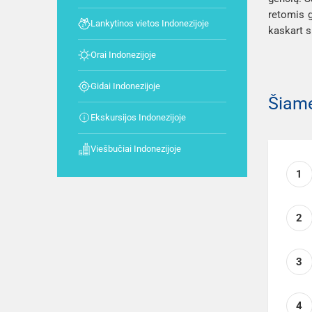
retomis g
Lankytinos vietos Indonezijoje
kaskart s
Orai Indonezijoje
Gidai Indonezijoje
Šiame
Ekskursijos Indonezijoje
Viešbučiai Indonezijoje
1
2
3
4