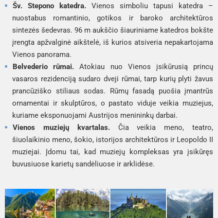
Šv. Stepono katedra.
Vienos simboliu tapusi katedra –
nuostabus romantinio, gotikos ir baroko architektūros
sintezės šedevras. 96 m aukščio šiauriniame katedros bokšte
įrengta apžvalginė aikštelė, iš kurios atsiveria nepakartojama
Vienos panorama.
Belvederio rūmai.
Atokiau nuo Vienos įsikūrusią princų
vasaros rezidenciją sudaro dveji rūmai, tarp kurių plyti žavus
prancūziško stiliaus sodas. Rūmų fasadą puošia įmantrūs
ornamentai ir skulptūros, o pastato viduje veikia muziejus,
kuriame eksponuojami Austrijos menininkų darbai.
Vienos muziejų kvartalas.
Čia veikia meno, teatro,
šiuolaikinio meno, šokio, istorijos architektūros ir Leopoldo II
muziejai. Įdomu tai, kad muziejų kompleksas yra įsikūręs
buvusiuose karietų sandėliuose ir arklidėse.