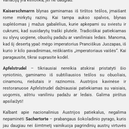
variacijų yra keliolika, jei ne daugiau.
Kaiserschmarrn
blynas gaminamas iš tirštos tešlos, įmaišant
rome mirkytų razinų. Kai tampa aukso spalvos, blynas
suplėšomas į mažus gabalėlius, kurie apkepami su sviestu ir
cukrumi, kad susidarytų traški plutelė. Tradiciškai patiekiamas
su slyvų uogiene, obuolių padažu ar vaniliniais ledais. Manoma,
kad šį desertą ypač mėgo imperatorius Pranciškus Juozapas, iš
kurio ir kilo pavadinimas, reiškiantis „imperatoriaus vaišės“. Kai
paragausite, tikrai suprasite kodėl.
Apfelstrudel
– tikriausiai nereikia atskirai pristatyti šio
vyniotinio, gaminamo iš subtiliausios tešlos su obuoliais,
cinamonu, riešutais ir razinomis. Austrijos kavinėse ir
restoranuose Apfelstrudel dažniausiai patiekiamas su vaisiais,
uogomis, aštriu vaniliniu padažu ar ledais. Galima pirštus
apsilaižyti!
Kalbant apie nacionalinius Austrijos patiekalus, negalima
nepaminėti
Sachertorte
– prabangaus šokoladinio pyrago, kuris
jau daugiau nei šimtmetį vainikuoja pagrindinių austrų virtuvės