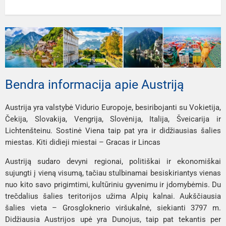
Bendra informacija apie Austriją
Austrija yra valstybė Vidurio Europoje, besiribojanti su Vokietija,
Čekija, Slovakija, Vengrija, Slovėnija, Italija, Šveicarija ir
Lichtenšteinu. Sostinė Viena taip pat yra ir didžiausias šalies
miestas. Kiti didieji miestai – Gracas ir Lincas
Austriją sudaro devyni regionai, politiškai ir ekonomiškai
sujungti į vieną visumą, tačiau stulbinamai besiskiriantys vienas
nuo kito savo prigimtimi, kultūriniu gyvenimu ir įdomybėmis. Du
trečdalius šalies teritorijos užima Alpių kalnai. Aukščiausia
šalies vieta – Grosgloknerio viršukalnė, siekianti 3797 m.
Didžiausia Austrijos upė yra Dunojus, taip pat tekantis per