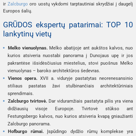
ir
Zalcburgo
oro uostų vykdomi tarptautiniai skrydžiai į daugelį
Europos šalių.
GRŪDOS ekspertų patarimai: TOP 10
lankytinų vietų
Melko vienuolynas.
Melko abatijoje ant aukštos kalvos, nuo
kurios atsiveria nuostabi panorama į Dunojaus upę ir jos
pakrantėse išsidėsčiusius miestelius, stovi puošnus Melko
vienuolynas – baroko architektūros šedevras.
Vienos opera.
XVII a. viduryje pastatytas neorenesansinio
stiliaus pastatas žavi stulbinančiais architektūriniais
sprendimais.
Zalcburgo tvirtovė.
Dar viduramžiais pastatyta pilis yra viena
didžiausių visoje Europoje. Tvirtovė stūkso ant
Festungsbergo kalvos, nuo kurios atsiveria kvapą gniaužianti
Zalcburgo panorama.
Hofburgo rūmai.
Įspūdingo dydžio rūmų komplekse yra