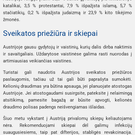
katalikai, 3,5 % protestantai, 7,9 % išpažįsta islamą, 5,7 %
stačiatikių, 0,2 % išpažįsta judaizmą ir 23,9 % kito tikėjimo
žmonės.
Sveikatos priežiūra ir skiepai
Austrijoje gausu gydytojų ir vaistinių, kurių dalis dirba naktimis
ir savaitgaliais. Uždarytose vaistinėse galima rasti nuorodas į
artimiausias veikiančias vaistines.
Turistai gali naudotis Austrijos sveikatos priežiūros
paslaugomis, tačiau už tai gali būti paprašyta sumokėti.
Kelionių draudimas yra būtina apsauga, jei planuojate atostogas
Austrijoje. Jei atostogaudami susirgsite, pateksite į nelaimingą
atsitikimą, pamesite bagažą ar būsite apvogti, kelionės
draudimo polisas padengs neišvengiamas išlaidas.
Šiuo metu vykstant į Austriją privalomų skiepų keliautojams
nėra. Rekomenduojami skiepai dėl galimų infekcijų
suaugusiesiems, taip pat difterijos, stabligės revakcinacija.