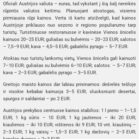
Oficiali Austrijos valiuta – euras, tad vykstant į šią šalį nereikės
rūpintis valiutos keitimu. Planuojant atostogas, visiems
pirmiausia rūpi kainos. Verta iš karto atsižvelgti, kad kainos
Austrijoje priklauso nuo sezono ir regiono populiarumo tarp
turistų. Turistiniuose restoranuose ir kavinėse Vienos šnicelis
kainuos 20–25 EUR; guliašas su bulvėmis – 20–23 EUR; salotos
– 7,5–9 EUR; kava – 4,5–5 EUR; gabalėlis pyrago – 5–7 EUR.
Atokiau nuo turistų lankomų vietų, Vienos šnicelis gali kainuoti
7–10 EUR; guliašas su bulvėmis 6–10 EUR; salotos – 5–7 EUR;
kava – 2–3 EUR; gabalėlis pyrago – 3–5 EUR.
Greitojo maisto kainos dar labiau prieinamos: dešrelės tešloje
ir visokie kebabai kainuoja 3–5 EUR; sluoksniuoti desertai,
spurgos ir saldainiai – po 2 EUR.
Austrijos prekybos centruose kainos stabilios: 1 l pieno – 1–1,5
EUR; 1 kg sūrio – 10 EUR; 1 kg jautienos – iki 20 EUR;
kiaulienos – iki 10 EUR; vištienos iki 9 EUR; 10 vnt. kiaušinių –
2–3 EUR; 1 kg vaisių – 1,5–3 EUR; 1 kg daržovių – 2–3 EUR;
kepalas duonos – 2–3 EUR.