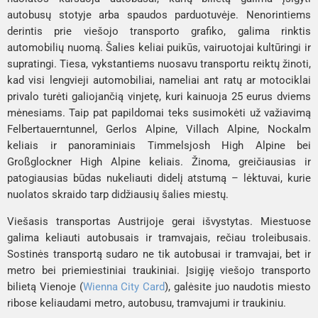
autobusų stotyje arba spaudos parduotuvėje. Nenorintiems
derintis prie viešojo transporto grafiko, galima rinktis
automobilių nuomą. Šalies keliai puikūs, vairuotojai kultūringi ir
supratingi. Tiesa, vykstantiems nuosavu transportu reiktų žinoti,
kad visi lengvieji automobiliai, nameliai ant ratų ar motociklai
privalo turėti galiojančią vinjetę, kuri kainuoja 25 eurus dviems
mėnesiams. Taip pat papildomai teks susimokėti už važiavimą
Felbertauerntunnel
,
Gerlos Alpine
,
Villach Alpine
,
Nockalm
keliais ir panoraminiais
Timmelsjosh High Alpine
bei
Großglockner High Alpine
keliais. Žinoma, greičiausias ir
patogiausias būdas nukeliauti didelį atstumą – lėktuvai, kurie
nuolatos skraido tarp didžiausių šalies miestų.
Viešasis transportas Austrijoje gerai išvystytas. Miestuose
galima keliauti autobusais ir tramvajais, rečiau troleibusais.
Sostinės transportą sudaro ne tik autobusai ir tramvajai, bet ir
metro bei priemiestiniai traukiniai. Įsigiję viešojo transporto
bilietą Vienoje
(
Wienna City Card
)
, galėsite juo naudotis miesto
ribose keliaudami metro, autobusu, tramvajumi ir traukiniu.