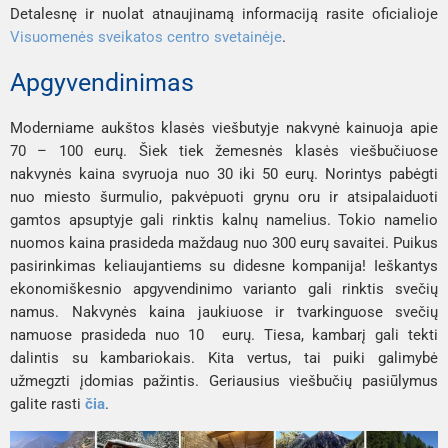
Detalesnę ir nuolat atnaujinamą informaciją rasite oficialioje
Visuomenės sveikatos centro svetainėje
.
Apgyvendinimas
Moderniame aukštos klasės viešbutyje nakvynė kainuoja apie
70 – 100 eurų. Šiek tiek žemesnės klasės viešbučiuose
nakvynės kaina svyruoja nuo 30 iki 50 eurų. Norintys pabėgti
nuo miesto šurmulio, pakvėpuoti grynu oru ir atsipalaiduoti
gamtos apsuptyje gali rinktis kalnų namelius. Tokio namelio
nuomos kaina prasideda maždaug nuo 300 eurų savaitei. Puikus
pasirinkimas keliaujantiems su didesne kompanija! Ieškantys
ekonomiškesnio apgyvendinimo varianto gali rinktis svečių
namus. Nakvynės kaina jaukiuose ir tvarkinguose svečių
namuose prasideda nuo 10 eurų. Tiesa, kambarį gali tekti
dalintis su kambariokais. Kita vertus, tai puiki galimybė
užmegzti įdomias pažintis. Geriausius viešbučių pasiūlymus
galite rasti
čia
.