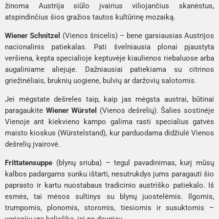
žinoma Austrija siūlo įvairius viliojančius skanėstus,
atspindinčius šios gražios tautos kultūrinę mozaiką.
Wiener Schnitzel
(Vienos šnicelis)
– bene garsiausias Austrijos
nacionalinis patiekalas. Pati švelniausia plonai pjaustyta
veršiena, kepta specialioje keptuvėje kiaulienos riebaluose arba
augaliniame aliejuje. Dažniausiai patiekiama su citrinos
griežinėliais, bruknių uogiene, bulvių ar daržovių salotomis.
Jei mėgstate dešreles taip, kaip jas mėgsta austrai, būtinai
paragaukite
Wiener Würstel
(Vienos dešrelių)
. Šalies sostinėje
Vienoje ant kiekvieno kampo galima rasti specialius gatvės
maisto kioskus (
Würstelstand
), kur parduodama didžiulė Vienos
dešrelių įvairovė.
Frittatensuppe
(blynų sriuba)
– tegul pavadinimas, kurį mūsų
kalbos padargams sunku ištarti, nesutrukdys jums paragauti šio
paprasto ir kartu nuostabaus tradicinio austriško patiekalo. Iš
esmės, tai mėsos sultinys su blynų juostelėmis. Ilgomis,
trumpomis, plonomis, storomis, tiesiomis ir susuktomis –