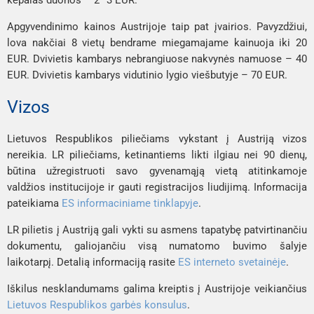
Apgyvendinimo kainos Austrijoje taip pat įvairios. Pavyzdžiui,
lova nakčiai 8 vietų bendrame miegamajame kainuoja iki 20
EUR. Dvivietis kambarys nebrangiuose nakvynės namuose – 40
EUR. Dvivietis kambarys vidutinio lygio viešbutyje – 70 EUR.
Vizos
Lietuvos Respublikos piliečiams vykstant į Austriją vizos
nereikia. LR piliečiams, ketinantiems likti ilgiau nei 90 dienų,
būtina užregistruoti savo gyvenamąją vietą atitinkamoje
valdžios institucijoje ir gauti registracijos liudijimą. Informacija
pateikiama
ES informaciniame tinklapyje
.
LR pilietis į Austriją gali vykti su asmens tapatybę patvirtinančiu
dokumentu, galiojančiu visą numatomo buvimo šalyje
laikotarpį. Detalią informaciją rasite
ES interneto svetainėje
.
Iškilus nesklandumams galima kreiptis į Austrijoje veikiančius
Lietuvos Respublikos garbės konsulus
.