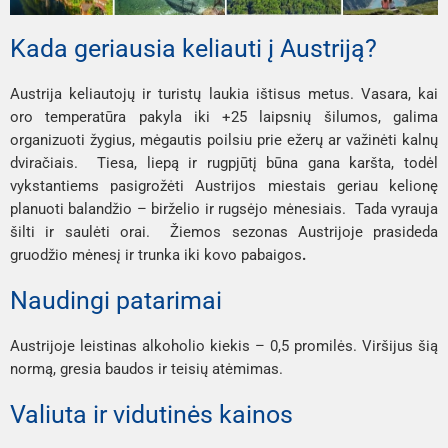
Kada geriausia keliauti į Austriją?
Austrija keliautojų ir turistų laukia ištisus metus. Vasara, kai
oro temperatūra pakyla iki +25 laipsnių šilumos, galima
organizuoti žygius, mėgautis poilsiu prie ežerų ar važinėti kalnų
dviračiais. Tiesa, liepą ir rugpjūtį būna gana karšta, todėl
vykstantiems pasigrožėti Austrijos miestais geriau kelionę
planuoti balandžio – birželio ir rugsėjo mėnesiais. Tada vyrauja
šilti ir saulėti orai. Žiemos sezonas Austrijoje prasideda
gruodžio mėnesį ir trunka iki kovo pabaigos
.
Naudingi patarimai
Austrijoje leistinas alkoholio kiekis – 0,5 promilės. Viršijus šią
normą, gresia baudos ir teisių atėmimas.
Valiuta ir vidutinės kainos