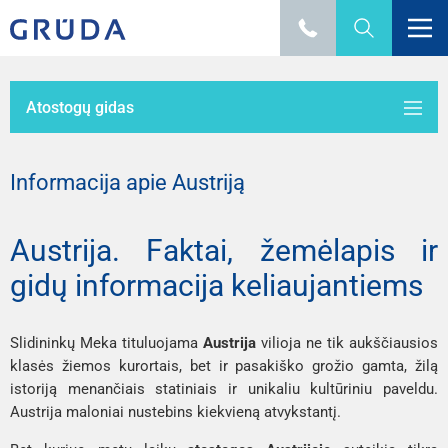
Atostogų gidas
Informacija apie Austriją
Austrija. Faktai, žemėlapis ir
gidų informacija keliaujantiems
Slidininkų Meka tituluojama
Austrija
vilioja ne tik aukščiausios
klasės žiemos kurortais, bet ir pasakiško grožio gamta, žilą
istoriją menančiais statiniais ir unikaliu kultūriniu paveldu.
Austrija maloniai nustebins kiekvieną atvykstantį.