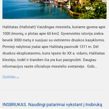
Halštatas (Hallstatt) Vaizdingas miestelis, kuriame gyvena apie
1000 žmonių, o plotas apie 60 km2. Gyvenvietės istorija siekia
beveik 3000 metų ir susijusi su vietinėmis druskos kasyklomis.
Pirmieji rašytiniai įrašai apie Halštatą pasirodė 1311 m. Dėl
druskos eksploatavimo, kuris tęsėsi iki XX a. vidurio, Halštatas
klestėjo, todėl ir šiandien čia yra kuo pasigrožėti. Daugiau
informacijos rasite oficialioje miestelio svetainėje. Gido
patarimai Visas Halštato miestas įtrauktas į UNESCO pasaulio
Išsamiau →
paveldo sąrašą. Jame tėra dvi gatvės. Nepaisant to, čia nemažai
lankytinų vietų. Viena iš pagrindinių – seniausios žmonijos
istorijoje druskos kasyklos (Salzwelten). Lankytojai gali
nusileisti į kasyklas vilkėdami specialius drabužius, kurie
INSBRUKAS. Naudingi patarimai vykstant į Insbruką
išdalinami prie įėjimo. Vokiečių arba anglų kalbomis rengiamos