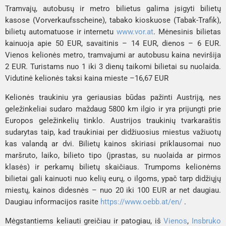
Tramvajų, autobusų ir metro bilietus galima įsigyti bilietų
kasose
(Vorverkaufsscheine)
, tabako kioskuose
(Tabak-Trafik)
,
bilietų automatuose ir internetu
www.vor.at
. Mėnesinis bilietas
kainuoja apie 50 EUR, savaitinis – 14 EUR, dienos – 6 EUR.
Vienos kelionės metro, tramvajumi ar autobusu kaina neviršija
2 EUR. Turistams nuo 1 iki 3 dienų taikomi bilietai su nuolaida.
Vidutinė kelionės taksi kaina mieste –16,67 EUR
Kelionės traukiniu yra geriausias būdas pažinti Austriją, nes
geležinkeliai sudaro maždaug 5800 km ilgio ir yra prijungti prie
Europos geležinkelių tinklo. Austrijos traukinių tvarkaraštis
sudarytas taip, kad traukiniai per didžiuosius miestus važiuotų
kas valandą ar dvi. Bilietų kainos skiriasi priklausomai nuo
maršruto, laiko, bilieto tipo (įprastas, su nuolaida ar pirmos
klasės) ir perkamų bilietų skaičiaus. Trumpoms kelionėms
bilietai gali kainuoti nuo kelių eurų, o ilgoms, ypač tarp didžiųjų
miestų, kainos didesnės – nuo 20 iki 100 EUR ar net daugiau.
Daugiau informacijos rasite
https://www.oebb.at/en/
.
Mėgstantiems keliauti greičiau ir patogiau, iš
Vienos
,
Insbruko