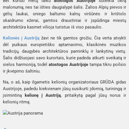
Bet kuriuo metų laiku
atostogos Austrijoje
suteikia tikrą
malonumą, nes tai išties daugialypė šalis. Žalios Alpių pievos ir
gėlių laukai, sniego baltumo kalnų viršūnės ir krištolo
skaidrumo ežerai, gamtos draustiniai ir įspūdinga miestų
architektūra kasmet vilioja turistus iš viso pasaulio.
Kelionės į Austriją
žavi ne tik gamtos grožiu. Čia verta atvykti
dėl puikaus europietiško aptarnavimo, klasikinės muzikos
tradicijų, daugybės architektūros paminklų ir lankytinų vietų.
Šalis didžiuojasi savo kurortais, kurie padeda atkurti sveikatą ir
sielos harmoniją, todėl
atostogos Austrijoje
tampa tikru poilsio
ir įkvėpimo šaltiniu.
Na, o aš, kaip ilgametis kelionių organizatoriaus GRŪDA gidas
Austrijoje, padedu kiekvienam jūsų susikurti įdomią, turiningą ir
įsimintiną
kelionę į Austriją
, pritaikytą pagal jūsų norus ir
kelionių ritmą.