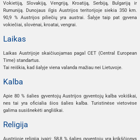
Vokietiją, Slovakiją, Vengriją, Kroatiją, Serbiją, Bulgariją ir
Rumuniją. Dunojaus ilgis Austrijos teritorijoje siekia 350 km.
90,9 % Austrijos piliečių yra austrai. Šalyje taip pat gyvena
vokiečiai, slovėnai, kroatai, vengrai.
Laikas
Laikas Austrijoje skaičiuojamas pagal CET (Central European
Time) standartus.
Tai reiškia, kad šalyje viena valanda mažiau nei Lietuvoje.
Kalba
Apie 80 % šalies gyventojų Austrijos gyventojų kalba vokiškai,
nes tai yra oficialia šios šalies kalba. Turistinėse vietovėse
galima susišnekėti angliškai.
Religija
Austrijoje religija įvairi: 58,8 % šalies gyventojų yra krikščionys