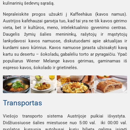
kulinarinių šedevrų sąrašą.
Nepraleiskite progos užsukti į
Kaffeehäus
(kavos namus).
Austrijos kafėhauzai garsėja tuo, kad tai yra ne tik kavos gėrimo
vieta, bet ir kultūros, meno, intelektualinio gyvenimo centras.
Daugelis žymių šalies menininkų, rašytojų ir mąstytojų
lankydavosi kavos namuose, diskutuodami apie aktualijas ir
kurdami savo kūrinius. Kavos namuose įprasta užsisakyti kavą
kartu su desertu – šokoladu, gabalėliu torto ar pyragaičiu. Ypač
populiarus
Wiener Melange
kavos gėrimas, gaminamas iš
espreso kavos, šokolado ir grietinėlės.
Transportas
Viešojo transporto sistema Austrijoje puikiai išvystyta.
Didžiuosiuose šalies miestuose nuo 5:00 val. iki 00:00 val.
nuolatos kursuoja autobusai, kurių bilietą galima įsigyti