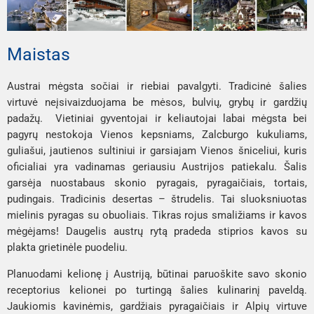
Maistas
Austrai mėgsta sočiai ir riebiai pavalgyti. Tradicinė šalies
virtuvė neįsivaizduojama be mėsos, bulvių, grybų ir gardžių
padažų. Vietiniai gyventojai ir keliautojai labai mėgsta bei
pagyrų nestokoja Vienos kepsniams, Zalcburgo kukuliams,
guliašui, jautienos sultiniui ir garsiajam Vienos šniceliui, kuris
oficialiai yra vadinamas geriausiu Austrijos patiekalu. Šalis
garsėja nuostabaus skonio pyragais, pyragaičiais, tortais,
pudingais. Tradicinis desertas – štrudelis. Tai sluoksniuotas
mielinis pyragas su obuoliais. Tikras rojus smaližiams ir kavos
mėgėjams! Daugelis austrų rytą pradeda stiprios kavos su
plakta grietinėle puodeliu.
Planuodami kelionę į Austriją, būtinai paruoškite savo skonio
receptorius kelionei po turtingą šalies kulinarinį paveldą.
Jaukiomis kavinėmis, gardžiais pyragaičiais ir Alpių virtuve