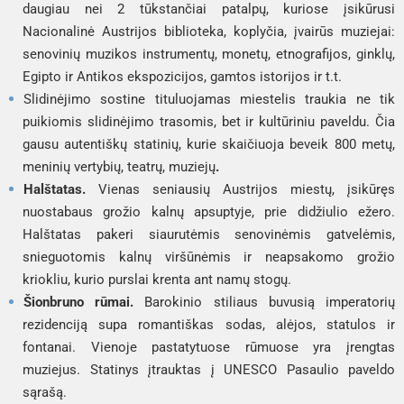
daugiau nei 2 tūkstančiai patalpų, kuriose įsikūrusi
Nacionalinė Austrijos biblioteka, koplyčia, įvairūs muziejai:
senovinių muzikos instrumentų, monetų, etnografijos, ginklų,
Egipto ir Antikos ekspozicijos, gamtos istorijos ir t.t.
Slidinėjimo sostine tituluojamas miestelis traukia ne tik
puikiomis slidinėjimo trasomis, bet ir kultūriniu paveldu. Čia
gausu autentiškų statinių, kurie skaičiuoja beveik 800 metų,
meninių vertybių, teatrų, muziejų
.
Halštatas.
Vienas seniausių Austrijos miestų, įsikūręs
nuostabaus grožio kalnų apsuptyje, prie didžiulio ežero.
Halštatas pakeri siaurutėmis senovinėmis gatvelėmis,
snieguotomis kalnų viršūnėmis ir neapsakomo grožio
kriokliu, kurio purslai krenta ant namų stogų.
Šionbruno rūmai.
Barokinio stiliaus buvusią imperatorių
rezidenciją supa romantiškas sodas, alėjos, statulos ir
fontanai. Vienoje pastatytuose rūmuose yra įrengtas
muziejus. Statinys įtrauktas į UNESCO Pasaulio paveldo
sąrašą.