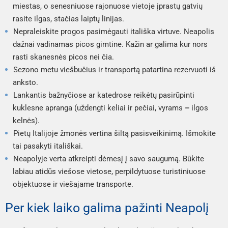
miestas, o senesniuose rajonuose vietoje įprastų gatvių
rasite ilgas, stačias laiptų linijas.
Nepraleiskite progos pasimėgauti itališka virtuve. Neapolis
dažnai vadinamas picos gimtine. Kažin ar galima kur nors
rasti skanesnės picos nei čia.
Sezono metu viešbučius ir transportą patartina rezervuoti iš
anksto.
Lankantis bažnyčiose ar katedrose reikėtų pasirūpinti
kuklesne apranga (uždengti keliai ir pečiai, vyrams
–
ilgos
kelnės).
Pietų Italijoje žmonės vertina šiltą pasisveikinimą. Išmokite
tai pasakyti itališkai.
Neapolyje verta atkreipti dėmesį į savo saugumą. Būkite
labiau atidūs viešose vietose, perpildytuose turistiniuose
objektuose ir viešajame transporte.
Per kiek laiko galima pažinti Neapolį