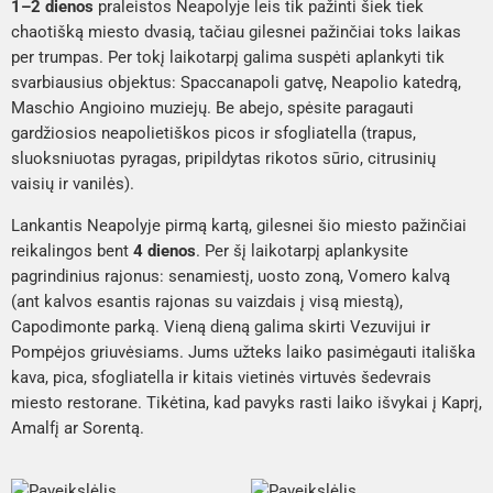
1–2 dienos
praleistos Neapolyje leis tik pažinti šiek tiek
chaotišką miesto dvasią, tačiau gilesnei pažinčiai toks laikas
per trumpas. Per tokį laikotarpį galima suspėti aplankyti tik
svarbiausius objektus: Spaccanapoli gatvę, Neapolio katedrą,
Maschio Angioino muziejų. Be abejo, spėsite paragauti
gardžiosios neapolietiškos picos ir
sfogliatella
(trapus,
sluoksniuotas pyragas, pripildytas rikotos sūrio, citrusinių
vaisių ir vanilės).
Lankantis Neapolyje pirmą kartą, gilesnei šio miesto pažinčiai
reikalingos bent
4 dienos
. Per šį laikotarpį aplankysite
pagrindinius rajonus: senamiestį, uosto zoną, Vomero kalvą
(ant kalvos esantis rajonas su vaizdais į visą miestą),
Capodimonte parką. Vieną dieną galima skirti Vezuvijui ir
Pompėjos griuvėsiams. Jums užteks laiko pasimėgauti itališka
kava, pica,
sfogliatella
ir kitais vietinės virtuvės šedevrais
miesto restorane. Tikėtina, kad pavyks rasti laiko išvykai į Kaprį,
Amalfį ar Sorentą.