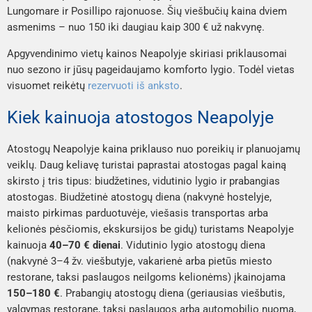
Lungomare
ir
Posillipo
rajonuose. Šių viešbučių kaina dviem
asmenims – nuo 150 iki daugiau kaip 300 € už nakvynę.
Apgyvendinimo vietų kainos Neapolyje skiriasi priklausomai
nuo sezono ir jūsų pageidaujamo komforto lygio. Todėl vietas
visuomet reikėtų
rezervuoti iš anksto
.
Kiek kainuoja atostogos Neapolyje
Atostogų Neapolyje kaina priklauso nuo poreikių ir planuojamų
veiklų. Daug keliavę turistai paprastai atostogas pagal kainą
skirsto į tris tipus: biudžetines, vidutinio lygio ir prabangias
atostogas. Biudžetinė atostogų diena (nakvynė hostelyje,
maisto pirkimas parduotuvėje, viešasis transportas arba
kelionės pėsčiomis, ekskursijos be gidų) turistams Neapolyje
kainuoja
40–70 € dienai
. Vidutinio lygio atostogų diena
(nakvynė 3–4 žv. viešbutyje, vakarienė arba pietūs miesto
restorane, taksi paslaugos neilgoms kelionėms) įkainojama
150–180 €
. Prabangių atostogų diena (geriausias viešbutis,
valgymas restorane, taksi paslaugos arba automobilio nuoma,