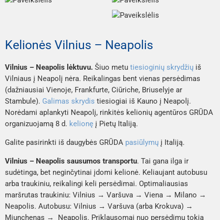
Kelionės Vilnius – Neapolis
Vilnius – Neapolis lėktuvu.
Šiuo metu
tiesioginių skrydžių
iš
Vilniaus į Neapolį nėra. Reikalingas bent vienas persėdimas
(dažniausiai Vienoje, Frankfurte, Ciūriche, Briuselyje ar
Stambule).
Galimas skrydis
tiesiogiai iš Kauno į Neapolį.
Norėdami aplankyti Neapolį, rinkitės kelionių agentūros GRŪDA
organizuojamą 8 d.
kelionę
į Pietų Italiją.
Galite pasirinkti iš daugybės GRŪDA
pasiūlymų
į Italiją.
Vilnius – Neapolis sausumos transportu
. Tai gana ilga ir
sudėtinga, bet neginčytinai įdomi kelionė. Keliaujant autobusu
arba traukiniu, reikalingi keli persėdimai. Optimaliausias
maršrutas traukiniu: Vilnius → Varšuva → Viena → Milano →
Neapolis. Autobusu: Vilnius → Varšuva (arba Krokuva) →
Miunchenas → Neapolis. Priklausomai nuo persėdimų tokia