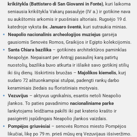
krikštykla (Battistero di San Giovanni in Fonte)
, kuri laikoma
seniausia krikštykla Vakarų pasaulyje (IV a.) ir gotikine nava
su aukštomis arkomis ir puošniais altoriais. Rugsėjo 19 d.
katedroje vyksta
šv. Januaro šventė
, kuri sutraukia minias.
Neapolio nacionalinis archeologijos muziejus
garsėja
gausiomis Senovės Romos, Graikijos ir Egipto kolekcijomis.
Santa Chiara bazilika
– gotikinės architektūros paminklas
Neapolyje. Nepaisant per Antrąjį pasaulinį karą patirtų
nuostolių, bazilika buvo atkurta ir išlaikė savo gotikinį stilių
iki šių dienų. Išskirtinis bruožas –
Majolikos kiemelis
, kurį
sudaro 72 aštuonkampiai stulpai, padengti rankų darbo
keraminiais žiedais su floristiniais motyvais.
Vezuvijus
– aktyvus ugnikalnis, esantis netoli Neapolio
įlankos. To paties pavadinimo
nacionaliniame parke
lankytojams leidžiama pakilti iki pat kraterio krašto ir
pasigėrėti įspūdingais Neapolio įlankos vaizdais.
Pompėjos griuvėsiai
– senovės Romos miesto Pompėjos
likučiai, likę po 79 m. prieš mūsų erą Vezuvijaus išsiveržimo.