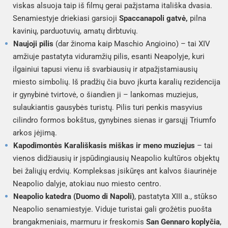
viskas alsuoja taip iš filmų gerai pažįstama itališka dvasia.
Senamiestyje driekiasi garsioji
Spaccanapoli gatvė
,
pilna
kavinių, parduotuvių, amatų dirbtuvių.
Naujoji pilis
(dar žinoma kaip Maschio Angioino) – tai XIV
amžiuje pastatyta viduramžių pilis, esanti Neapolyje, kuri
ilgainiui tapusi vienu iš svarbiausių ir atpažįstamiausių
miesto simbolių. Iš pradžių čia buvo įkurta karalių rezidencija
ir gynybinė tvirtovė, o šiandien ji – lankomas muziejus,
sulaukiantis gausybės turistų. Pilis turi penkis masyvius
cilindro formos bokštus, gynybines sienas ir garsųjį Triumfo
arkos įėjimą.
Kapodimontės Karališkasis miškas ir meno muziejus
– tai
vienos didžiausių ir įspūdingiausių Neapolio kultūros objektų
bei žaliųjų erdvių. Kompleksas įsikūręs ant kalvos šiaurinėje
Neapolio dalyje, atokiau nuo miesto centro.
Neapolio katedra (Duomo di Napoli)
, pastatyta XIII a., stūkso
Neapolio senamiestyje. Viduje turistai gali grožėtis puošta
brangakmeniais, marmuru ir freskomis
San Gennaro koplyčia
,