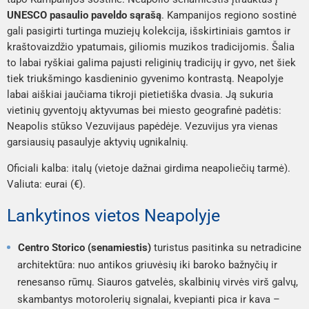
UNESCO pasaulio paveldo sąrašą
. Kampanijos regiono sostinė
gali pasigirti turtinga muziejų kolekcija, išskirtiniais gamtos ir
kraštovaizdžio ypatumais, giliomis muzikos tradicijomis. Šalia
to labai ryškiai galima pajusti religinių tradicijų ir gyvo, net šiek
tiek triukšmingo kasdieninio gyvenimo kontrastą. Neapolyje
labai aiškiai jaučiama tikroji pietietiška dvasia. Ją sukuria
vietinių gyventojų aktyvumas bei miesto geografinė padėtis:
Neapolis stūkso Vezuvijaus papėdėje. Vezuvijus yra vienas
garsiausių pasaulyje aktyvių ugnikalnių.
Oficiali kalba: italų (vietoje dažnai girdima neapoliečių tarmė).
Valiuta: eurai (€).
Lankytinos vietos Neapolyje
Centro Storico (senamiestis)
turistus pasitinka su netradicine
architektūra: nuo antikos griuvėsių iki baroko bažnyčių ir
renesanso rūmų. Siauros gatvelės, skalbinių virvės virš galvų,
skambantys motorolerių signalai, kvepianti pica ir kava –