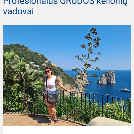
Profesionalūs GRŪDOS kelionių
vadovai