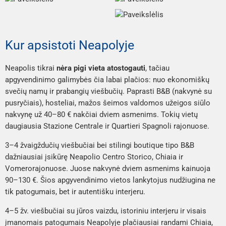
Kur apsistoti Neapolyje
Neapolis tikrai
nėra pigi vieta atostogauti
, tačiau
apgyvendinimo galimybės čia labai plačios: nuo ekonomiškų
svečių namų ir prabangių viešbučių. Paprasti B&B (nakvynė su
pusryčiais), hosteliai, mažos šeimos valdomos užeigos siūlo
nakvynę už 40–80 € nakčiai dviem asmenims. Tokių vietų
daugiausia
Stazione Centrale
ir
Quartieri Spagnoli
rajonuose.
3–4 žvaigždučių viešbučiai bei stilingi boutique tipo B&B
dažniausiai įsikūrę Neapolio
Centro Storico
,
Chiaia
ir
Vomero
rajonuose. Juose nakvynė dviem asmenims kainuoja
90–130 €. Šios apgyvendinimo vietos lankytojus nudžiugina ne
tik patogumais, bet ir autentišku interjeru.
4–5 žv. viešbučiai su jūros vaizdu, istoriniu interjeru ir visais
įmanomais patogumais Neapolyje plačiausiai randami
Chiaia
,