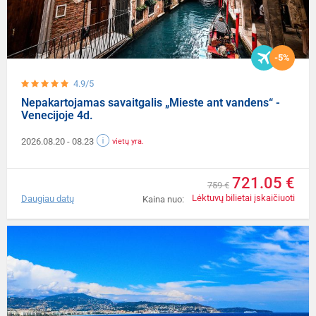
-5%
4.9/5
Nepakartojamas savaitgalis „Mieste ant vandens“ -
Venecijoje 4d.
2026.08.20
- 08.23
vietų yra.
721.05 €
759 €
Lėktuvų bilietai įskaičiuoti
Daugiau datų
Kaina nuo: