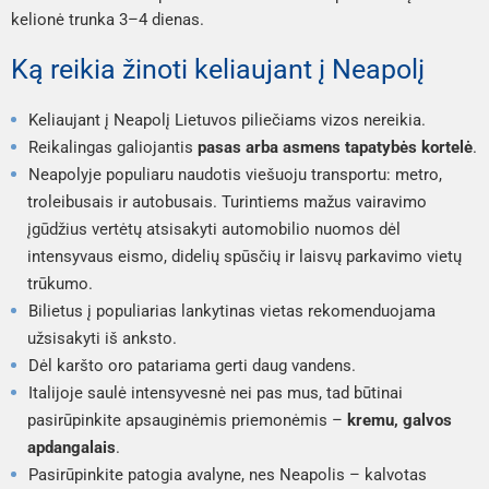
kelionė trunka 3–4 dienas.
Ką reikia žinoti keliaujant į Neapolį
Keliaujant į Neapolį Lietuvos piliečiams vizos nereikia.
Reikalingas galiojantis
pasas arba asmens tapatybės kortelė
.
Neapolyje populiaru naudotis viešuoju transportu: metro,
troleibusais ir autobusais. Turintiems mažus vairavimo
įgūdžius vertėtų atsisakyti automobilio nuomos dėl
intensyvaus eismo, didelių spūsčių ir laisvų parkavimo vietų
trūkumo.
Bilietus į populiarias lankytinas vietas rekomenduojama
užsisakyti iš anksto.
Dėl karšto oro patariama gerti daug vandens.
Italijoje saulė intensyvesnė nei pas mus, tad būtinai
pasirūpinkite apsauginėmis priemonėmis –
kremu, galvos
apdangalais
.
Pasirūpinkite patogia avalyne, nes Neapolis – kalvotas