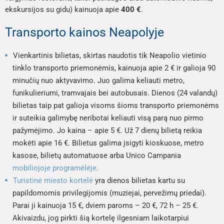
ekskursijos su gidu) kainuoja apie
400 €
.
Transporto kainos Neapolyje
Vienkartinis bilietas, skirtas naudotis tik Neapolio vietinio
tinklo transporto priemonėmis, kainuoja apie 2 € ir galioja 90
minučių nuo aktyvavimo. Juo galima keliauti metro,
funikulieriumi, tramvajais bei autobusais. Dienos (24 valandų)
bilietas taip pat galioja visoms šioms transporto priemonėms
ir suteikia galimybę neribotai keliauti visą parą nuo pirmo
pažymėjimo. Jo kaina – apie 5 €. Už 7 dienų bilietą reikia
mokėti apie 16 €. Bilietus galima įsigyti kioskuose, metro
kasose, bilietų automatuose arba Unico Campania
mobiliojoje programėlėje
.
Turistinė miesto kortelė
yra dienos bilietas kartu su
papildomomis privilegijomis (muziejai, pervežimų priedai).
Parai ji kainuoja 15 €, dviem paroms – 20 €, 72 h – 25 €.
Akivaizdu, jog pirkti šią kortelę ilgesniam laikotarpiui