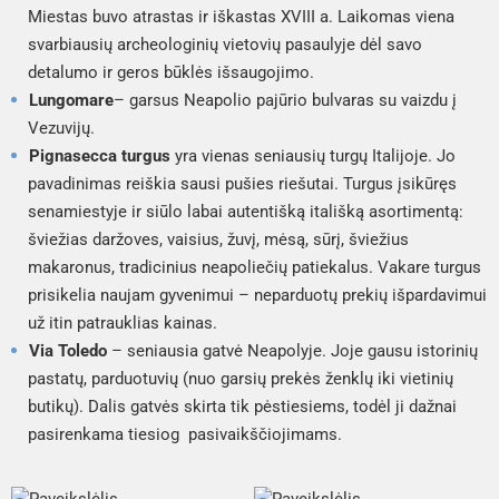
Miestas buvo atrastas ir iškastas XVIII a. Laikomas viena
svarbiausių archeologinių vietovių pasaulyje dėl savo
detalumo ir geros būklės išsaugojimo.
Lungomare
– garsus Neapolio pajūrio bulvaras su vaizdu į
Vezuvijų.
Pignasecca turgus
yra vienas seniausių turgų Italijoje. Jo
pavadinimas reiškia
sausi pušies riešutai
. Turgus įsikūręs
senamiestyje ir siūlo labai autentišką itališką asortimentą:
šviežias daržoves, vaisius, žuvį, mėsą, sūrį, šviežius
makaronus, tradicinius neapoliečių patiekalus. Vakare turgus
prisikelia naujam gyvenimui – neparduotų prekių išpardavimui
už itin patrauklias kainas.
Via Toledo
– seniausia gatvė Neapolyje. Joje gausu istorinių
pastatų, parduotuvių (nuo garsių prekės ženklų iki vietinių
butikų). Dalis gatvės skirta tik pėstiesiems, todėl ji dažnai
pasirenkama tiesiog pasivaikščiojimams.