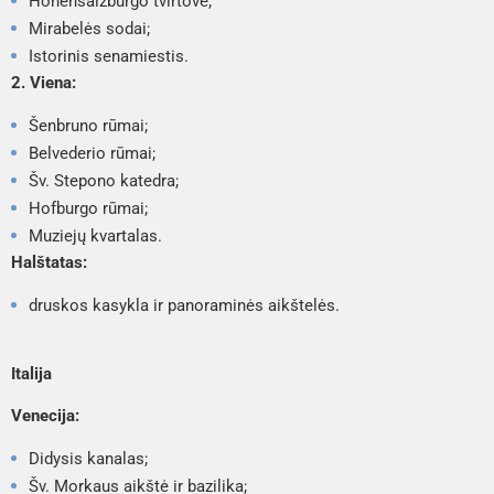
Hohensalzburgo tvirtovė;
Mirabelės sodai;
Istorinis senamiestis.
2. Viena:
Šenbruno rūmai;
Belvederio rūmai;
Šv. Stepono katedra;
Hofburgo rūmai;
Muziejų kvartalas.
Halštatas:
druskos kasykla ir panoraminės aikštelės.
Italija
Venecija:
Didysis kanalas;
Šv. Morkaus aikštė ir bazilika;