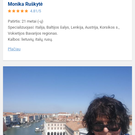
Monika Ruškytė
4.81/5
Patirtis: 21 metai (-ų)
Specializuojasi: Italija, Baltijos šalys, Lenkija, Austrija, Korsikos s.,
Vokietijos Bavarijos regionas.
Kalbos: lietuvių, italų, rusų.
Plačiau