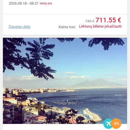
2026.08.18
- 08.21
vietų yra
711.55 €
749 €
Lėktuvų bilietai įskaičiuoti
Daugiau datų
Kaina nuo:
-5%