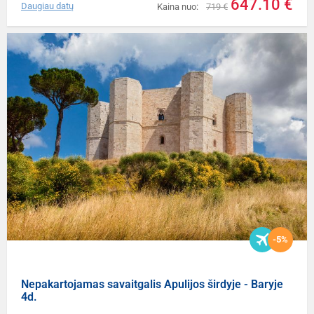
647.10 €
Daugiau datų
Kaina nuo:
719 €
-5%
Nepakartojamas savaitgalis Apulijos širdyje - Baryje
4d.