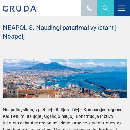
NEAPOLIS. Naudingi patarimai vykstant į
Neapolį
Neapolis įsikūręs pietinėje Italijos dalyje,
Kampanijos regione
.
Kai 1948 m. Italijoje įsigaliojo naujoji Konstitucija ir buvo
įtvirtinta dabartinė regioninė administracinė sistema, miestas
tapo Kampanijos sostine. Neapolio senamiestis įtrauktas į