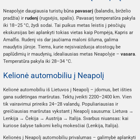
Neapolyje daugiausia turistų būna
pavasarį
(balandis, birželio
pradžia) ir
rudenį
(rugsėjis, spalis). Pavasarį temperatūra pakyla
iki 18–25 °C, žydi sodai. Tai puikus metas leistis į pėsčiųjų
ekskursijas bei aplankyti tokias vietas kaip Pompėja, Kapris ar
Amalfis. Rudenį vis dar jaučiama maloni šiluma, galima
maudytis jūroje. Tiems, kurie neįsivaizduoja atostogų be
paplūdimių ir maudynių, idealiausias metas Neapolyje –
vasara
.
Temperatūra pakyla iki 28–34 °C.
Kelionė automobiliu į Neapolį
Kelionė automobiliu iš Lietuvos į Neapolį – įdomus, bet išties
gana sudėtingas maršrutas. Tektų įveikti 2200–2400 km. Vien
tik vairavimui prireiks 24–28 valandų. Populiariausias ir
greičiausias maršrutas vykstant į Neapolį sausuma: Lietuva →
Lenkija → Čekija → Austrija → Italija. Svarbus niuansas: kai
kuriose šalyse taikomi kelių mokesčiai (Lenkija, Italija).
Kelionės į Neapolį automobiliu privalumas – galimybė aplankyti