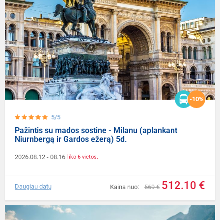
-10%
5/5
Pažintis su mados sostine - Milanu (aplankant
Niurnbergą ir Gardos ežerą) 5d.
2026.08.12
- 08.16
liko 6 vietos.
512.10 €
Daugiau datų
Kaina nuo:
569 €