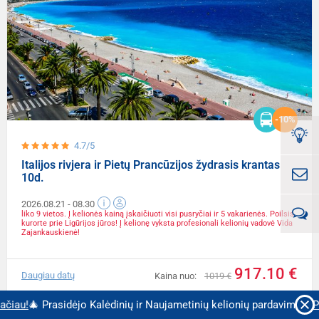
-10%
4.7/5
Italijos rivjera ir Pietų Prancūzijos žydrasis krantas
10d.
2026.08.21
- 08.30
liko 9 vietos. Į kelionės kainą įskaičiuoti visi pusryčiai ir 5 vakarienės. Poilsis
kurorte prie Ligūrijos jūros! Į kelionę vyksta profesionali kelionių vadovė Vida
Zajankauskienė!
917.10 €
Daugiau datų
Kaina nuo:
1019 €
🎄 Prasidėjo Kalėdinių ir Naujametinių kelionių pardavimai!
Plačiau