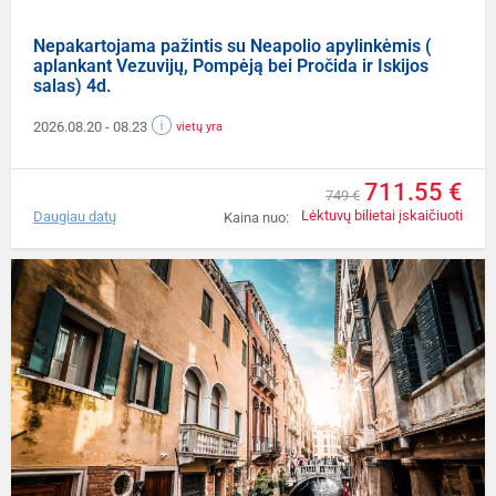
Nepakartojama pažintis su Neapolio apylinkėmis (
aplankant Vezuvijų, Pompėją bei Pročida ir Iskijos
salas) 4d.
2026.08.20
- 08.23
vietų yra
711.55 €
749 €
Lėktuvų bilietai įskaičiuoti
Daugiau datų
Kaina nuo: