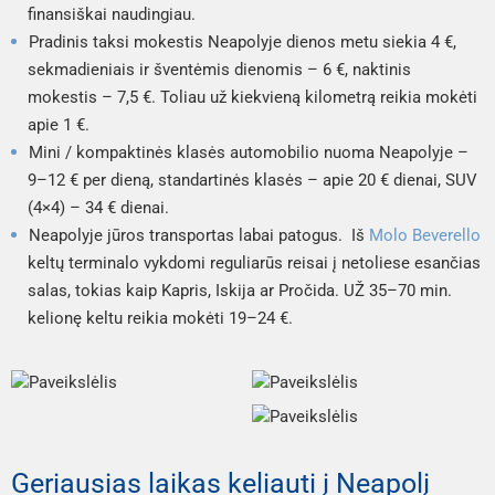
finansiškai naudingiau.
Pradinis taksi mokestis Neapolyje dienos metu siekia 4 €,
sekmadieniais ir šventėmis dienomis – 6 €, naktinis
mokestis – 7,5 €. Toliau už kiekvieną kilometrą reikia mokėti
apie 1 €.
Mini / kompaktinės klasės automobilio nuoma Neapolyje –
9–12 € per dieną, standartinės klasės – apie 20 € dienai, SUV
(4×4) – 34 € dienai.
Neapolyje jūros transportas labai patogus. Iš
Molo Beverello
keltų terminalo vykdomi reguliarūs reisai į netoliese esančias
salas, tokias kaip Kapris, Iskija ar Pročida. UŽ 35–70 min.
kelionę keltu reikia mokėti 19–24 €.
Geriausias laikas keliauti į Neapolį