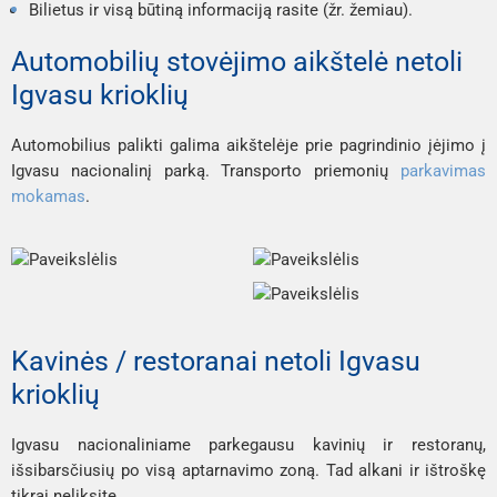
Bilietus ir visą būtiną informaciją rasite
(žr. žemiau).
Automobilių stovėjimo aikštelė netoli
Igvasu krioklių
Automobilius palikti galima aikštelėje prie pagrindinio įėjimo į 
Igvasu nacionalinį parką. Transporto priemonių 
parkavimas 
mokamas
.
Kavinės / restoranai netoli Igvasu
krioklių
Igvasu nacionaliniame parke
gausu kavinių ir restoranų, 
išsibarsčiusių po visą aptarnavimo zoną. Tad alkani ir ištroškę 
tikrai neliksite. 