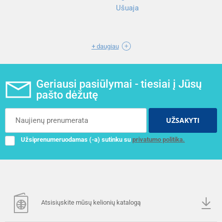
Ušuaja
+ daugiau
Geriausi pasiūlymai - tiesiai į Jūsų
pašto dėžutę
UŽSAKYTI
Užsiprenumeruodamas (-a) sutinku su
privatumo politika.
Atsisiųskite mūsų kelionių katalogą