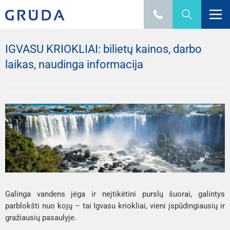
IGVASU KRIOKLIAI: bilietų kainos, darbo
laikas, naudinga informacija
Galinga vandens jėga ir neįtikėtini purslų šuorai, galintys 
parblokšti nuo kojų – tai Igvasu kriokliai, vieni įspūdingiausių ir 
gražiausių pasaulyje.