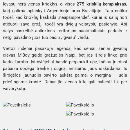
Igvasu nėra vienas krioklys, o visas 
275 krioklių kompleksas
, 
kurį galima aplankyti Argentinoje arba Brazilijoje. Taip nutiko 
todėl, kad krioklių kaskada „neapsisprendė“, kuriai iš šalių nori 
atiduoti savo grožį, todėl yra dviejų valstybių pasienyje. Abi 
šalys paskelbė aplinkines teritorijas nacionaliniais parkais ir 
netgi pavadino juos tuo pačiu „Igvasu“ vardu. 
Vietos indėnai pasakoja legendą, kad seniai seniai gyvačių 
dievas M'Boy geidė gražuolės Naipi, bet jos širdis linko prie 
kario Tarobo. Įsimylėjėliai bandė perplaukti upę, tačiau įniršusi 
pabaisa uodega trenkė į dugną, amžiams juos išskirdama. Iš 
širdgėlos jaunuolis pavirto aukšta palme, o mergina – uola 
priešingame krante. Dabar jie vienas kitą gali paliesti tik per 
vaivorykštę.