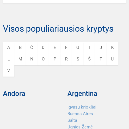
Visos populiariausios kryptys
A
B
Č
D
E
F
G
I
J
K
L
M
N
O
P
R
S
Š
T
U
V
Andora
Argentina
Igvasu kriokliai
Buenos Aires
Salta
Ugnies Žemė