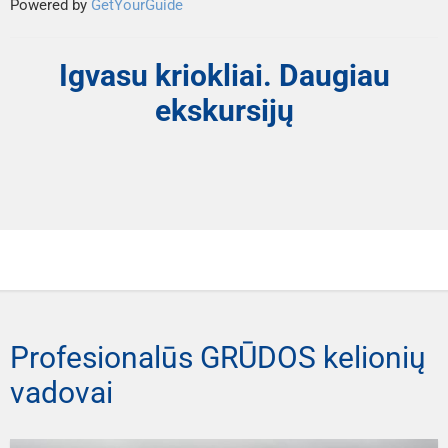
Powered by
GetYourGuide
Igvasu kriokliai. Daugiau
ekskursijų
Profesionalūs GRŪDOS kelionių
vadovai