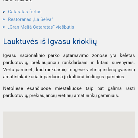
Cataratas fortas
Restoranas „La Selva“
„Gran Meliá Cataratas“ viešbutis
Lauktuvės iš Igvasu krioklių
Igvasu nacionalinio parko aptarnavimo zonose yra keletas 
parduotuvių, prekiaujančių rankdarbiais ir kitais suvenyrais. 
Verta paminėti, kad rankdarbių mugėse vietinių indėnų gvaranių 
amatininkai kuria ir parduoda jų kultūrai būdingus gaminius.
Netoliese esančiuose miesteliuose taip pat galima rasti 
parduotuvių, prekiaujančių vietinių amatininkų gaminiais.