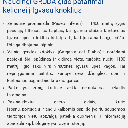
Naudingi GRŪDA gido patarimai
kelionei į Igvasu krioklius
Žemutinė promenada (
Paseo Inferior
) – 1400 metrų žygis 
pėsčiųjų tilteliais su laiptais, kur galima stebėti krintančius 
Igvasu upės krioklius iš taip arti, kad juntama bangų mūša. 
Prieiga ribojama laiptais.
Velnio gerklės krioklys (
Garganta del Diablo
)
– norėdami 
pasiekti šią įspūdingą ir didingą vietą, turėsite nueiti 1100 
metrų ilgio taku virš viršutinės Igvasu upės vagos. Tai 
neprilygstama patirtis, kurioje dera džiunglės, upė ir 
kurtinantis pagrindinio krioklio garsas.
Parke yra zonų, kuriose veikia nemokamas belaidis 
internetas.
Pasinaudokite garso gidais, kurie 
ispanų, portugalų ir anglų kalbomis papildo įvairių saugomos 
teritorijos vietų apžvalgą, pateikia duomenis ir informaciją 
apie aplinką, biologinę įvairovę ir istoriją.