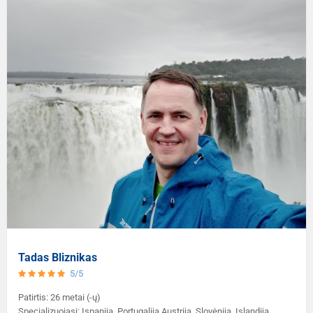
Tadas Bliznikas
5/5
Patirtis: 26 metai (-ų)
Specializuojasi: Ispanija, Portugalija Austrija, Slovėnija, Islandija,