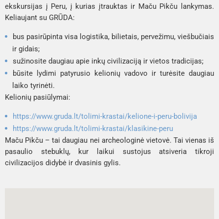
ekskursijas į Peru, į kurias įtrauktas ir Maču Pikču lankymas.
Keliaujant su GRŪDA:
bus pasirūpinta visa logistika, bilietais, pervežimu, viešbučiais
ir gidais;
sužinosite daugiau apie inkų civilizaciją ir vietos tradicijas;
būsite lydimi patyrusio kelionių vadovo ir turėsite daugiau
laiko tyrinėti.
Kelionių pasiūlymai:
https://www.gruda.lt/tolimi-krastai/kelione-i-peru-bolivija
https://www.gruda.lt/tolimi-krastai/klasikine-peru
Maču Pikču – tai daugiau nei archeologinė vietovė. Tai vienas iš
pasaulio stebuklų, kur laikui sustojus atsiveria tikroji
civilizacijos didybė ir dvasinis gylis.