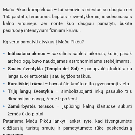
Maču Pikču kompleksas – tai senovinis miestas su daugiau nei
150 pastatų, terasomis, laiptais ir šventyklomis, išsidėsčiusiais
kalno viršūnėje. Jei norite kuo daugiau pamatyti, būkite
pasiruošę intensyviam fiziniam krūviui.
Ką verta pamatyti atvykus į Maču Pikču?
Intihuatana akmuo
– sakralinis saulės laikrodis, kuris, pasak
archeologų, buvo naudojamas astronominiams stebėjimams.
Saulės šventykla (Templo del Sol)
– pusapvalė struktūra su
langais, orientuotais į saulėgrįžos taškus.
Karališkieji rūmai
– buvusi šio krašto elito gyvenamoji vieta.
Trijų langų šventykla
– simbolizuojanti inkų pasaulio tris
dimensijas: dangų, žemę ir požemį.
Žemdirbystės terasos
– įspūdingi kalnų šlaituose sukurti
žemės ūkio plotai.
Patariama Maču Pikču lankyti anksti ryte, kad išvengtumėte
didžiausių turistų srautų ir pamatytumėte rūke paskendusią
panoramą.