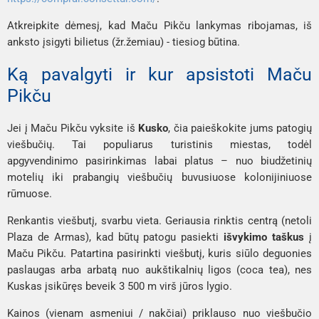
Atkreipkite dėmesį, kad Maču Pikču lankymas ribojamas, iš
anksto įsigyti bilietus (žr.žemiau) - tiesiog būtina.
Ką pavalgyti ir kur apsistoti Maču
Pikču
Jei į Maču Pikču vyksite iš
Kusko
, čia paieškokite jums patogių
viešbučių. Tai populiarus turistinis miestas, todėl
apgyvendinimo pasirinkimas labai platus – nuo biudžetinių
motelių iki prabangių viešbučių buvusiuose kolonijiniuose
rūmuose.
Renkantis viešbutį, svarbu vieta. Geriausia rinktis centrą (netoli
Plaza de Armas), kad būtų patogu pasiekti
išvykimo taškus
į
Maču Pikču. Patartina pasirinkti viešbutį, kuris siūlo deguonies
paslaugas arba arbatą nuo aukštikalnių ligos (
coca tea
), nes
Kuskas įsikūręs beveik 3 500 m virš jūros lygio.
Kainos (vienam asmeniui / nakčiai) priklauso nuo viešbučio