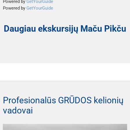
Powered by
GetYourGuide
Powered by
GetYourGuide
Daugiau ekskursijų Maču Pikču
Profesionalūs GRŪDOS kelionių
vadovai