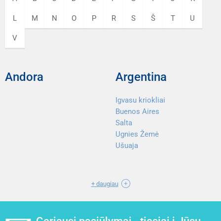
L
M
N
O
P
R
S
Š
T
U
V
Andora
Argentina
Igvasu kriokliai
Buenos Aires
Salta
Ugnies Žemė
Ušuaja
+ daugiau