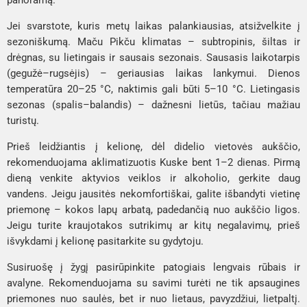
Jei svarstote, kuris metų laikas palankiausias, atsižvelkite į
sezoniškumą. Maču Pikču klimatas – subtropinis, šiltas ir
drėgnas, su lietingais ir sausais sezonais. Sausasis laikotarpis
(gegužė–rugsėjis) – geriausias laikas lankymui. Dienos
temperatūra 20–25 °C, naktimis gali būti 5–10 °C. Lietingasis
sezonas (spalis–balandis) – dažnesni lietūs, tačiau mažiau
turistų.
Prieš leidžiantis į kelionę, dėl didelio vietovės aukščio,
rekomenduojama aklimatizuotis Kuske bent 1–2 dienas. Pirmą
dieną venkite aktyvios veiklos ir alkoholio, gerkite daug
vandens. Jeigu jausitės nekomfortiškai, galite išbandyti vietinę
priemonę – kokos lapų arbatą, padedančią nuo aukščio ligos.
Jeigu turite kraujotakos sutrikimų ar kitų negalavimų, prieš
išvykdami į kelionę pasitarkite su gydytoju.
Susiruošę į žygį pasirūpinkite patogiais lengvais rūbais ir
avalyne. Rekomenduojama su savimi turėti ne tik apsaugines
priemones nuo saulės, bet ir nuo lietaus, pavyzdžiui, lietpaltį.