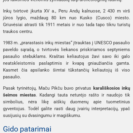
Inkų tvirtovė įkurta XV a., Peru Andų kalnuose, 2 430 m virš
jūros lygio, maždaug 80 km nuo Kusko (
Cusco
) miesto.
Griuvėsiai atrasti tik 1911 metais ir nuo tada tapo tikru turistų
traukos centru.
1983 m. „prarastasis inkų miestas“ įtrauktas į UNESCO pasaulio
paveldo sąrašą, o tvirtovės liekanos priskiriamos septyniems
pasaulio stebuklams. Kraštas keliautojus žavi savo iki galo
neatskleistomis paslaptimis ir kvapą gniaužiančia gamta.
Kasmet čia apsilanko šimtai tūkstančių keliautojų iš viso
pasaulio.
Pasak tyrinėtojų, Maču Pikču buvo privatus
karališkosios inkų
šeimos miestas
. Kadangi tauta neturėjo rašto ir naudojo tik
simbolius, nėra likę aiškių duomenų apie tuometinius
gyventojus. Todėl galite rasti daug įvairių interpretacijų, ypač
susijusių su dvasingumu ir magiškumu.
Gido patarimai