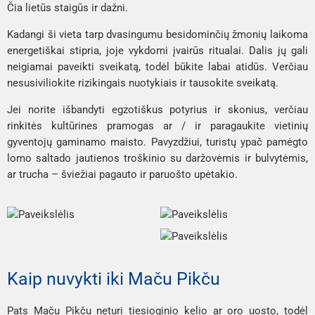
Čia lietūs staigūs ir dažni.
Kadangi ši vieta tarp dvasingumu besidominčių žmonių laikoma
energetiškai stipria, joje vykdomi įvairūs ritualai. Dalis jų gali
neigiamai paveikti sveikatą, todėl būkite labai atidūs. Verčiau
nesusiviliokite rizikingais nuotykiais ir tausokite sveikatą.
Jei norite išbandyti egzotiškus potyrius ir skonius, verčiau
rinkitės kultūrines pramogas ar / ir paragaukite vietinių
gyventojų gaminamo maisto. Pavyzdžiui, turistų ypač pamėgto
lomo saltado
jautienos troškinio su daržovėmis ir bulvytėmis,
ar
trucha
– šviežiai pagauto ir paruošto upėtakio.
Kaip nuvykti iki Maču Pikču
Pats Maču Pikču neturi tiesioginio kelio ar oro uosto, todėl