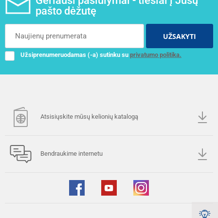
Geriausi pasiūlymai - tiesiai į Jūsų
pašto dėžutę
UŽSAKYTI
Užsiprenumeruodamas (-a) sutinku su
privatumo politika.
Atsisiųskite mūsų kelionių katalogą
Bendraukime internetu