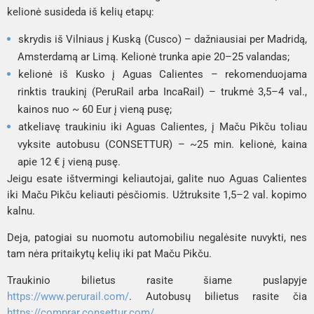
kelionė susideda iš kelių etapų:
skrydis iš Vilniaus į Kuską (Cusco) – dažniausiai per Madridą,
Amsterdamą ar Limą. Kelionė trunka apie 20–25 valandas;
kelionė iš Kusko į Aguas Calientes – rekomenduojama
rinktis traukinį (PeruRail arba IncaRail) – trukmė 3,5–4 val.,
kainos nuo ~ 60 Eur į vieną pusę;
atkeliavę traukiniu iki Aguas Calientes, į Maču Pikču toliau
vyksite autobusu (CONSETTUR) – ~25 min. kelionė, kaina
apie 12 € į vieną pusę.
Jeigu esate ištvermingi keliautojai, galite nuo Aguas Calientes
iki Maču Pikču keliauti pėsčiomis. Užtruksite 1,5–2 val. kopimo
kalnu.
Deja, patogiai su nuomotu automobiliu negalėsite nuvykti, nes
tam nėra pritaikytų kelių iki pat Maču Pikču.
Traukinio bilietus rasite šiame puslapyje
https://www.perurail.com/
. Autobusų bilietus rasite čia
https://comprar.consettur.com/
.