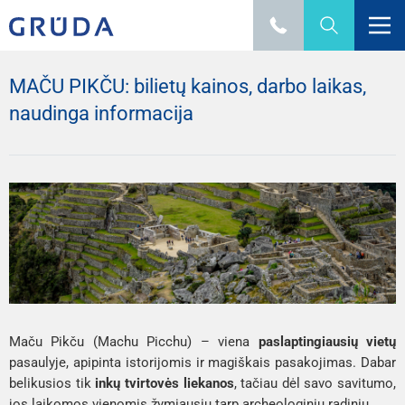
MAČU PIKČU: bilietų kainos, darbo laikas,
naudinga informacija
Maču Pikču (
Machu Picchu
) – viena
paslaptingiausių vietų
pasaulyje, apipinta istorijomis ir magiškais pasakojimas. Dabar
belikusios tik
inkų tvirtovės liekanos
, tačiau dėl savo savitumo,
jos laikomos vienomis žymiausių tarp archeologinių radinių.