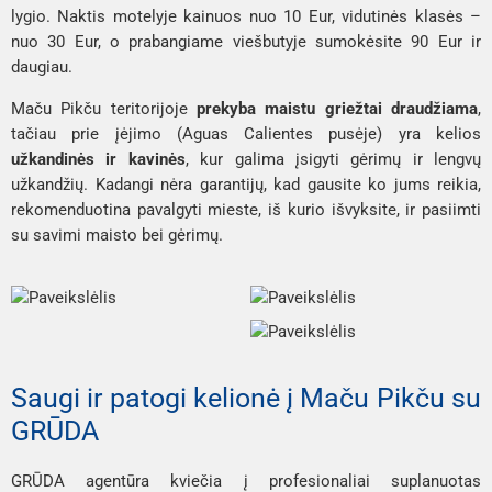
lygio. Naktis motelyje kainuos nuo 10 Eur, vidutinės klasės –
nuo 30 Eur, o prabangiame viešbutyje sumokėsite 90 Eur ir
daugiau.
Maču Pikču teritorijoje
prekyba maistu griežtai draudžiama
,
tačiau prie įėjimo (Aguas Calientes pusėje) yra kelios
užkandinės ir kavinės
, kur galima įsigyti gėrimų ir lengvų
užkandžių. Kadangi nėra garantijų, kad gausite ko jums reikia,
rekomenduotina pavalgyti mieste, iš kurio išvyksite, ir pasiimti
su savimi maisto bei gėrimų.
Saugi ir patogi kelionė į Maču Pikču su
GRŪDA
GRŪDA agentūra kviečia į profesionaliai suplanuotas