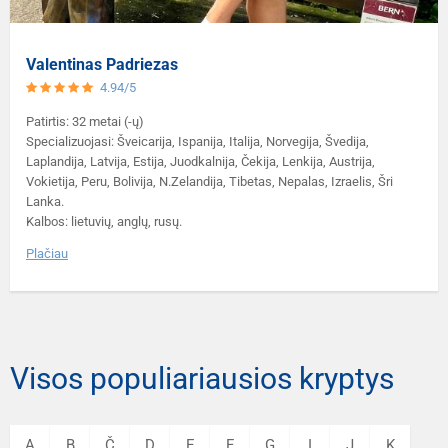
Valentinas Padriezas
4.94/5
Patirtis: 32 metai (-ų)
Specializuojasi: Šveicarija, Ispanija, Italija, Norvegija, Švedija,
Laplandija, Latvija, Estija, Juodkalnija, Čekija, Lenkija, Austrija,
Vokietija, Peru, Bolivija, N.Zelandija, Tibetas, Nepalas, Izraelis, Šri
Lanka.
Kalbos: lietuvių, anglų, rusų.
Plačiau
Visos populiariausios kryptys
A
B
Č
D
E
F
G
I
J
K