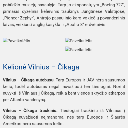
pobūdžio muziejų pasaulyje. Tarp jo eksponatų yra „Boeing 727“,
pirmasis dyzelinis keleivinis traukinys Jungtinėse Valstijose,
„Pioneer Zephyr“, Antrojo pasaulinio karo vokiečių povandeninis
laivas, veikianti anglių kasykla ir „Apollo 8“ erdvėlaivis.
Kelionė Vilnius – Čikaga
Vilnius – Čikaga autobusu.
Tarp Europos ir JAV nėra sausumos
kelio, todėl autobusas negali nuvažiuoti ten tiesiogiai. Norint
nuvykti iš Vilniaus į Čikagą, reikia bent vienos skrydžio atkarpos
per Atlanto vandenyną.
Vilnius – Čikaga traukiniu.
Tiesiogiai traukiniu iš Vilniaus į
Čikagą nuvažiuoti neįmanoma, nes tarp Europos ir Šiaurės
Amerikos nėra sausumos kelio.