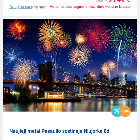
2849 €
Poilsinė, pramoginė ir pažintinė kelionė kruizu!
Daugiau datų
Kaina nuo:
-80€
Naujieji metai Pasaulio sostinėje Niujorke 8d.