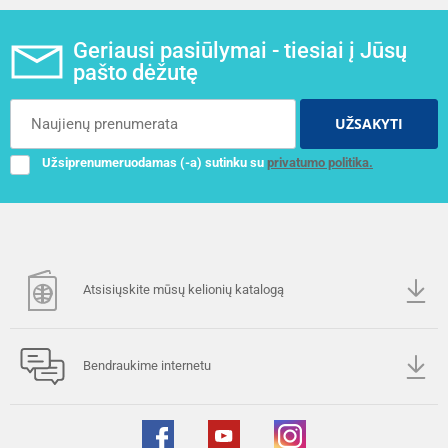
Geriausi pasiūlymai - tiesiai į Jūsų
pašto dėžutę
UŽSAKYTI
Užsiprenumeruodamas (-a) sutinku su
privatumo politika.
Atsisiųskite mūsų kelionių katalogą
Bendraukime internetu