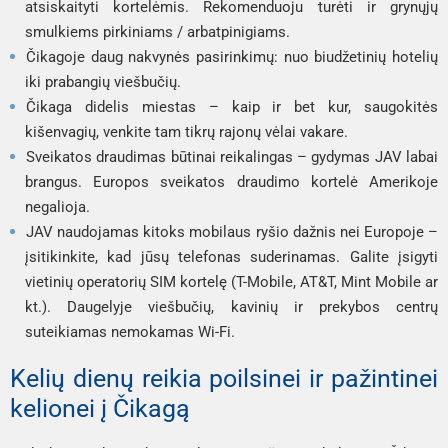
atsiskaityti kortelėmis. Rekomenduoju turėti ir grynųjų
smulkiems pirkiniams / arbatpinigiams.
Čikagoje daug nakvynės pasirinkimų: nuo biudžetinių hotelių
iki prabangių viešbučių.
Čikaga didelis miestas – kaip ir bet kur, saugokitės
kišenvagių, venkite tam tikrų rajonų vėlai vakare.
Sveikatos draudimas būtinai reikalingas – gydymas JAV labai
brangus. Europos sveikatos draudimo kortelė Amerikoje
negalioja.
JAV naudojamas kitoks mobilaus ryšio dažnis nei Europoje –
įsitikinkite, kad jūsų telefonas suderinamas. Galite įsigyti
vietinių operatorių SIM kortelę (T-Mobile, AT&T, Mint Mobile ar
kt.). Daugelyje viešbučių, kavinių ir prekybos centrų
suteikiamas nemokamas Wi-Fi.
Kelių dienų reikia poilsinei ir pažintinei
kelionei į Čikagą