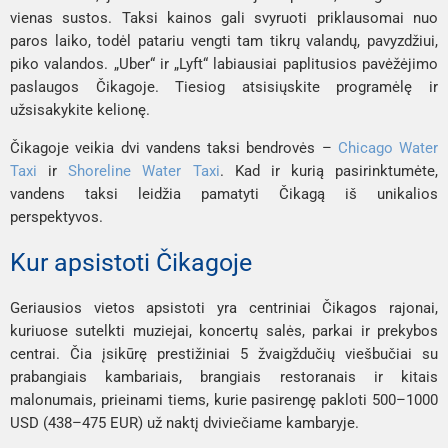
vienas sustos. Taksi kainos gali svyruoti priklausomai nuo
paros laiko, todėl patariu vengti tam tikrų valandų, pavyzdžiui,
piko valandos. „Uber“ ir „Lyft“ labiausiai paplitusios pavėžėjimo
paslaugos Čikagoje. Tiesiog atsisiųskite programėlę ir
užsisakykite kelionę.
Čikagoje veikia dvi vandens taksi bendrovės –
Chicago Water
Taxi
ir
Shoreline Water Taxi
. Kad ir kurią pasirinktumėte,
vandens taksi leidžia pamatyti Čikagą iš unikalios
perspektyvos.
Kur apsistoti Čikagoje
Geriausios vietos apsistoti yra centriniai Čikagos rajonai,
kuriuose sutelkti muziejai, koncertų salės, parkai ir prekybos
centrai. Čia įsikūrę prestižiniai 5 žvaigždučių viešbučiai su
prabangiais kambariais, brangiais restoranais ir kitais
malonumais, prieinami tiems, kurie pasirengę pakloti 500–1000
USD (438–475 EUR) už naktį dviviečiame kambaryje.