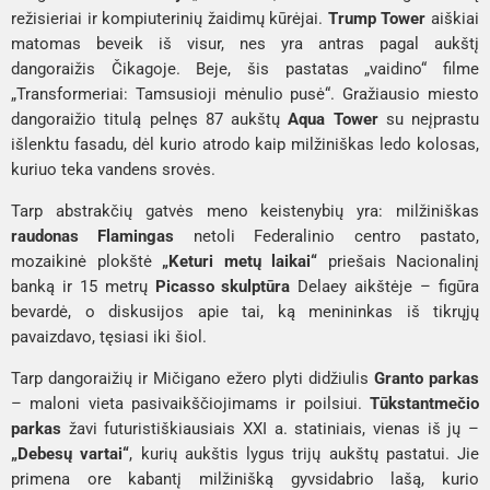
režisieriai ir kompiuterinių žaidimų kūrėjai.
Trump Tower
aiškiai
matomas beveik iš visur, nes yra antras pagal aukštį
dangoraižis Čikagoje. Beje, šis pastatas „vaidino“ filme
„Transformeriai: Tamsusioji mėnulio pusė“. Gražiausio miesto
dangoraižio titulą pelnęs 87 aukštų
Aqua Tower
su neįprastu
išlenktu fasadu, dėl kurio atrodo kaip milžiniškas ledo kolosas,
kuriuo teka vandens srovės.
Tarp abstrakčių gatvės meno keistenybių yra: milžiniškas
raudonas Flamingas
netoli Federalinio centro pastato,
mozaikinė plokštė
„Keturi metų laikai“
priešais Nacionalinį
banką ir 15 metrų
Picasso skulptūra
Delaey aikštėje – figūra
bevardė, o diskusijos apie tai, ką menininkas iš tikrųjų
pavaizdavo, tęsiasi iki šiol.
Tarp dangoraižių ir Mičigano ežero plyti didžiulis
Granto parkas
– maloni vieta pasivaikščiojimams ir poilsiui.
Tūkstantmečio
parkas
žavi futuristiškiausiais XXI a. statiniais, vienas iš jų –
„Debesų vartai“
, kurių aukštis lygus trijų aukštų pastatui. Jie
primena ore kabantį milžinišką gyvsidabrio lašą, kurio