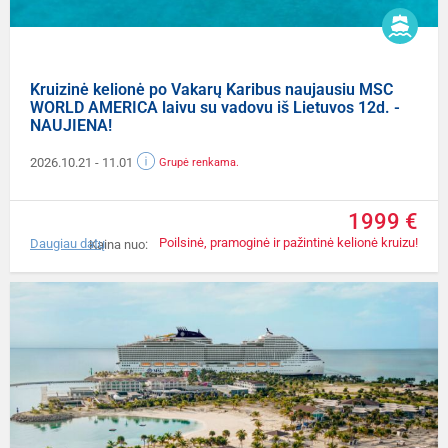
Kruizinė kelionė po Vakarų Karibus naujausiu MSC
WORLD AMERICA laivu su vadovu iš Lietuvos 12d. -
NAUJIENA!
2026.10.21
- 11.01
Grupė renkama.
1999 €
Poilsinė, pramoginė ir pažintinė kelionė kruizu!
Daugiau datų
Kaina nuo: