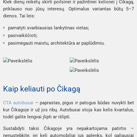
Kiek dienų reikėtų skirti poilsinei ir pažintinei kelionei į Čikagą,
priklauso nuo jūsų interesų. Optimalus variantas būtų 5–7
dienos. Tai leis:
pamatyti svarbiausias lankytinas vietas;
pasivaikščioti;
pasimėgauti maistu, architektūra ar paplūdimiu.
Kaip keliauti po Čikagą
CTA autobusai
– paprastas, pigus ir patogus būdas nuvykti bet
kur Čikagoje ir už jos ribų. Autobusai stoja kas kelis kvartalus,
todėl galite lengvai įlipti ar išlipti.
Sustabdyti taksi Čikagoje yra nepakartojama patirtis –
nenustebkite, jei keli automobiliai jus aplenks, kol galiausiai