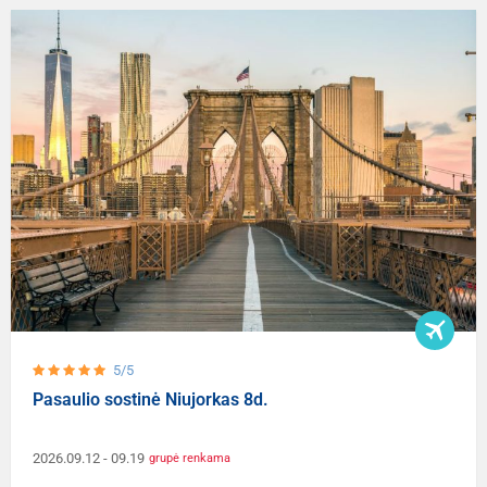
5/5
Pasaulio sostinė Niujorkas 8d.
2026.09.12
- 09.19
grupė renkama