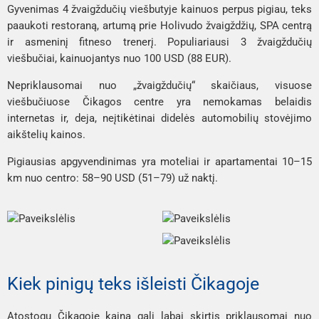
Gyvenimas 4 žvaigždučių viešbutyje kainuos perpus pigiau, teks
paaukoti restoraną, artumą prie Holivudo žvaigždžių, SPA centrą
ir asmeninį fitneso trenerį. Populiariausi 3 žvaigždučių
viešbučiai, kainuojantys nuo 100 USD (88 EUR).
Nepriklausomai nuo „žvaigždučių“ skaičiaus, visuose
viešbučiuose Čikagos centre yra nemokamas belaidis
internetas ir, deja, neįtikėtinai didelės automobilių stovėjimo
aikštelių kainos.
Pigiausias apgyvendinimas yra moteliai ir apartamentai 10–15
km nuo centro: 58–90 USD (51–79) už naktį.
Kiek pinigų teks išleisti Čikagoje
Atostogų Čikagoje kaina gali labai skirtis priklausomai nuo