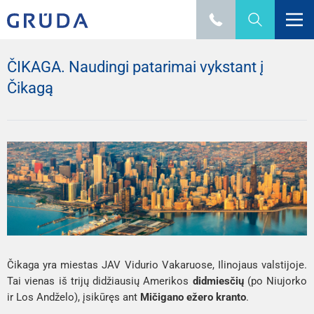
ČIKAGA. Naudingi patarimai vykstant į
Čikagą
Čikaga yra miestas JAV Vidurio Vakaruose, Ilinojaus valstijoje.
Tai vienas iš trijų didžiausių Amerikos
didmiesčių
(po Niujorko
ir Los Andželo), įsikūręs ant
Mičigano ežero kranto
.