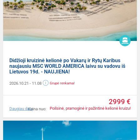
Didžioji kruizinė kelionė po Vakarų ir Rytų Karibus
naujausiu MSC WORLD AMERICA laivu su vadovu iš
Lietuvos 19d. - NAUJIENA!
2026.10.21
- 11.08
Grupė renkama!
2999 €
Poilsinė, pramoginė ir pažintinė kelionė kruizu!
Daugiau datų
Kaina nuo: