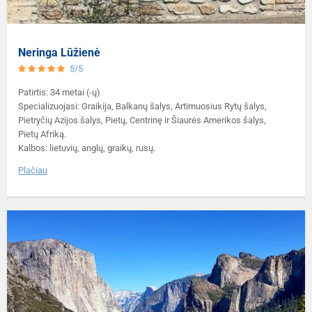
Neringa Lūžienė
5/5
Patirtis: 34 metai (-ų)
Specializuojasi: Graikija, Balkanų šalys, Artimuosius Rytų šalys,
Pietryčių Azijos šalys, Pietų, Centrinę ir Šiaurės Amerikos šalys,
Pietų Afriką.
Kalbos: lietuvių, anglų, graikų, rusų.
Plačiau