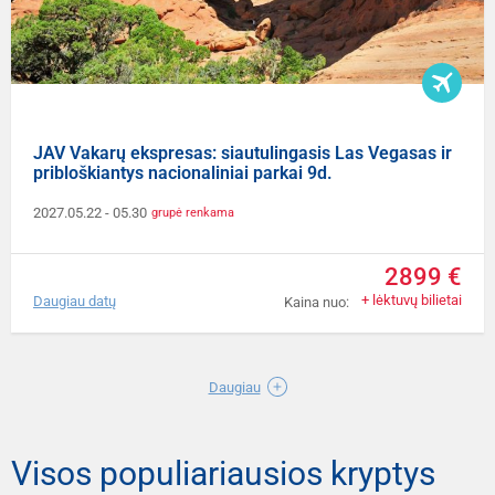
JAV Vakarų ekspresas: siautulingasis Las Vegasas ir
pribloškiantys nacionaliniai parkai 9d.
2027.05.22
- 05.30
grupė renkama
2899 €
+ lėktuvų bilietai
Daugiau datų
Kaina nuo:
Daugiau
Visos populiariausios kryptys