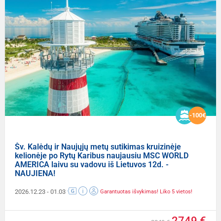
-100€
Šv. Kalėdų ir Naujųjų metų sutikimas kruizinėje
kelionėje po Rytų Karibus naujausiu MSC WORLD
AMERICA laivu su vadovu iš Lietuvos 12d. -
NAUJIENA!
2026.12.23
- 01.03
Garantuotas išvykimas! Liko 5 vietos!
2749 €