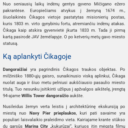
Nuo seniausių laikų indėnų gentys gyveno Mičigano ežero
pakrantėse. Europiečiams atvykus į žemyną 1674 m.,
šiuolaikinės Čikagos vietoje pastatytas misionierių postas,
kuris 1803 m. virto gynybiniu fortu, atremiančiu indėnų atakas.
Čikaga kaip atskira gyvenvietė įkurta 1833 m. Tada ji pirmą
kartą pasirodė JAV žemėlapyje. O po ketverių metų gavo miesto
statusą.
Ką aplankyti Čikagoje
Dangoraižiai
yra pagrindinis Čikagos traukos objektas. Po
milžiniško 1880-ųjų gaisro, sunaikinusio viską aplinkui, Čikaga
nuolat auga ir šiuo metu pelniusi aukščiausio pasaulio miesto
titulą. Tuo nesunku įsitikinti užlipus į apžvalgos aikštelę, įrengtą
94-ajame
Willis Tower dangoraižio
aukšte.
Nusileidus žemyn verta leistis į architektūrinę ekskursiją po
miestą nuo
Navy Pier prieplaukos
, kuri pati savaime yra
populiari laisvalaikio praleidimo vieta. Kairiajame krante stūkso
du garsūs
Marina City
„kukurūzai“, kuriuos itin mėgsta filmų