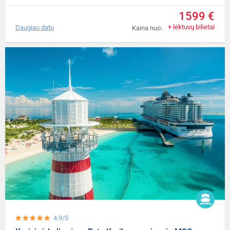
1599 €
+ lėktuvų bilietai
Daugiau datų
Kaina nuo:
4.9/5