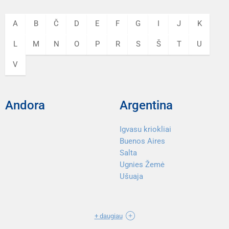
A
B
Č
D
E
F
G
I
J
K
L
M
N
O
P
R
S
Š
T
U
V
Andora
Argentina
Igvasu kriokliai
Buenos Aires
Salta
Ugnies Žemė
Ušuaja
+ daugiau