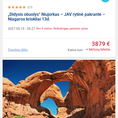
5/5
„Didysis obuolys“ Niujorkas – JAV rytinė pakrantė –
Niagaros kriokliai 13d.
2027.05.15
- 05.27
liko 9 vietos. Reikalingas pavienis vyras
3879 €
+ lėktuvų bilietai
Daugiau datų
Kaina nuo: