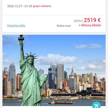
2026.12.27
- 01.03
grupė renkama
2519 €
2599 €
+ lėktuvų bilietai
Daugiau datų
Kaina nuo: