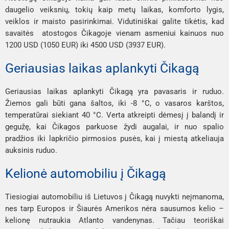
daugelio veiksnių, tokių kaip metų laikas, komforto lygis,
veiklos ir maisto pasirinkimai. Vidutiniškai galite tikėtis, kad
savaitės atostogos Čikagoje vienam asmeniui kainuos nuo
1200 USD (1050 EUR) iki 4500 USD (3937 EUR).
Geriausias laikas aplankyti Čikagą
Geriausias laikas aplankyti Čikagą yra pavasaris ir ruduo.
Žiemos gali būti gana šaltos, iki -8 °C, o vasaros karštos,
temperatūrai siekiant 40 °C. Verta atkreipti dėmesį į balandį ir
gegužę, kai Čikagos parkuose žydi augalai, ir nuo spalio
pradžios iki lapkričio pirmosios pusės, kai į miestą atkeliauja
auksinis ruduo.
Kelionė automobiliu į Čikagą
Tiesiogiai automobiliu iš Lietuvos į Čikagą nuvykti neįmanoma,
nes tarp Europos ir Šiaurės Amerikos nėra sausumos kelio –
kelionę nutraukia Atlanto vandenynas. Tačiau teoriškai