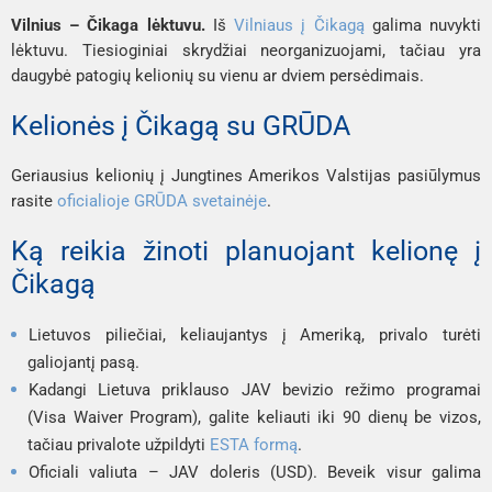
Vilnius – Čikaga lėktuvu.
Iš
Vilniaus į Čikagą
galima nuvykti
lėktuvu. Tiesioginiai skrydžiai neorganizuojami, tačiau yra
daugybė patogių kelionių su vienu ar dviem persėdimais.
Kelionės į Čikagą su GRŪDA
Geriausius kelionių į Jungtines Amerikos Valstijas pasiūlymus
rasite
oficialioje GRŪDA svetainėje
.
Ką reikia žinoti planuojant kelionę į
Čikagą
Lietuvos piliečiai, keliaujantys į Ameriką, privalo turėti
galiojantį pasą.
Kadangi Lietuva priklauso JAV bevizio režimo programai
(
Visa Waiver Program
), galite keliauti iki 90 dienų be vizos,
tačiau privalote užpildyti
ESTA formą
.
Oficiali valiuta – JAV doleris (USD). Beveik visur galima