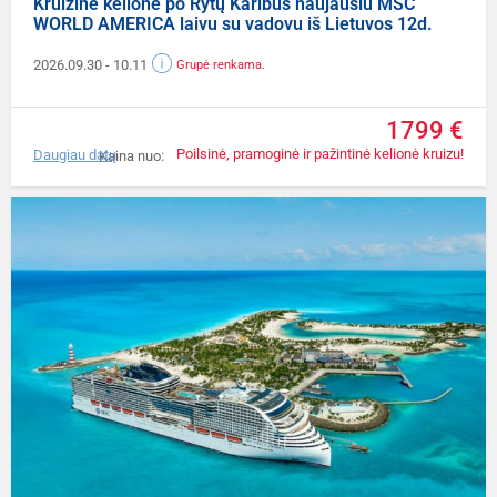
Kruizinė kelionė po Rytų Karibus naujausiu MSC
WORLD AMERICA laivu su vadovu iš Lietuvos 12d.
2026.09.30
- 10.11
Grupė renkama.
1799 €
Poilsinė, pramoginė ir pažintinė kelionė kruizu!
Daugiau datų
Kaina nuo: