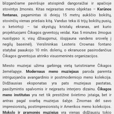
blizgančiame paviršiuje atsispindi dangoraižiai ir apačioje
stovintys žmonės. Kitas neįprastas meno objektas –
Karūnos
fontanas
, pagamintas iš dviejų 15 metrų aukščio bokštų,
stovinčių vienas priešais kitą. Vanduo teka iš trijų bokštų pusių,
o ketvirtoji – tai skystųjų kristalų ekranas, ant kurio
projektuojami Čikagos gyventojų veidai. Kas 5 minutes žmogus
nusišypso ir, visų džiaugsmui, išspjauna vandens srovelę į
negilų baseinėlį. Verslininkas Lesteris Crownas fontano
statybai paaukojo 10 mln. dolerių, o ekranuose pasirodančius
Čikagos gyventojus atrinko visuomeninės organizacijos.
Miesto muziejai užima garbingą vietą turistiniame Čikagos
žemėlapyje.
Modernaus meno muziejaus
paroda paremta
intriguojančia avangardinio ir postmoderniojo meno kolekcija.
Didžiausias eksponatas yra pats muziejaus pastatas,
pasižymintis spalvomis ir neįprastu interjero dizainu.
Čikagos
meno institutas
yra net tik prestižinė švietimo įstaiga, bet ir
antras pagal svarbą muziejus šalyje. Žinomas dėl savo
impresionistų, postimpresionistų ir Amerikos meno kolekcijos.
Mokslo ir pramonės muziejus
yra vienas didžiausių tokio