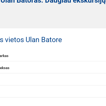
Ulan Batoras. Daugiau ekskursijų
s vietos Ulan Batore
parkas
leksas