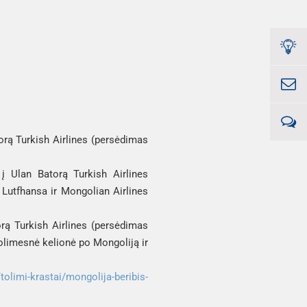
orą 
Turkish Airlines (persėdimas 
 į Ulan Batorą 
Turkish Airlines 
 
Lutfhansa
 ir 
Mongolian Airlines
rą 
Turkish Airlines (persėdimas 
tolimesnė kelionė po Mongoliją ir 
tolimi-krastai/mongolija-beribis-