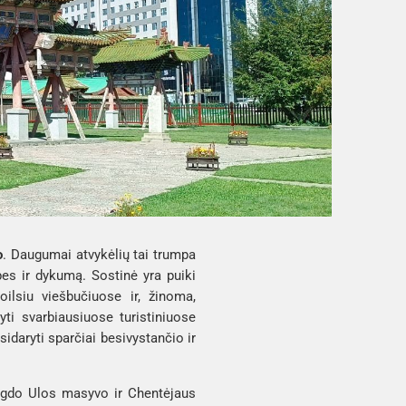
o
. Daugumai atvykėlių tai trumpa 
es ir dykumą. Sostinė yra puiki 
lsiu viešbučiuose ir, žinoma, 
yti svarbiausiuose turistiniuose 
daryti sparčiai besivystančio ir 
gdo Ulos
 masyvo ir 
Chentėjaus 