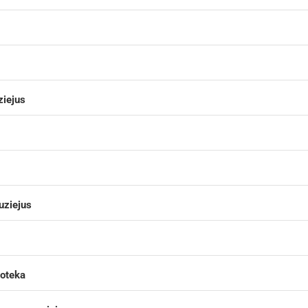
ziejus
uziejus
ioteka