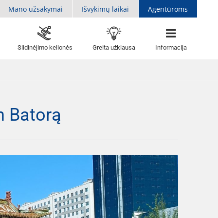
Mano užsakymai
Išvykimų laikai
Agentūroms
Slidinėjimo kelionės
Greita užklausa
Informacija
n Batorą