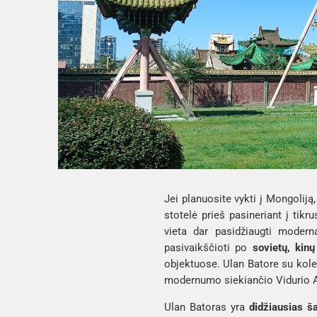
Jei planuosite vykti į Mongoliją
stotelė prieš pasineriant į tik
vieta dar pasidžiaugti modern
pasivaikščioti po 
sovietų, kinų
objektuose. Ulan Batore su koleg
modernumo siekiančio Vidurio A
Ulan Batoras yra 
didžiausias š