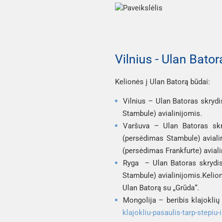
Vilnius - Ulan Bator
Kelionės į Ulan Batorą būdai:
Vilnius – Ulan Batoras 
skrydi
Stambule) 
avialinijomis.
Varšuva – Ulan Batoras 
sk
(persėdimas Stambule) 
avial
(persėdimas Frankfurte) aviali
Ryga  – Ulan Batoras 
skrydi
Stambule) 
avialinijomis.
Kelion
Ulan Batorą su „Grūda“
. 
Mongolija – beribis klajoklių
klajokliu-pasaulis-tarp-stepiu