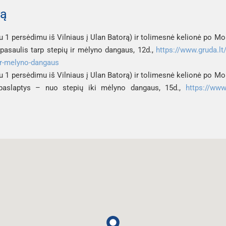
rą
u 1 persėdimu iš Vilniaus į Ulan Batorą) ir tolimesnė kelionė po Mo
 pasaulis tarp stepių ir mėlyno dangaus, 12d
., 
https://www.gruda.lt/
-ir-melyno-dangaus
u 1 persėdimu iš Vilniaus į Ulan Batorą) ir tolimesnė kelionė po Mo
s paslaptys – nuo stepių iki mėlyno dangaus, 15d
., 
https://www.