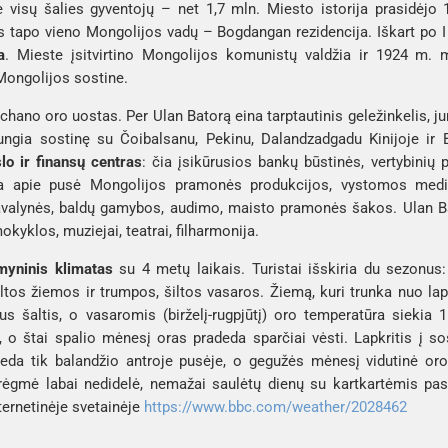
visų šalies gyventojų – net 1,7 mln. Miesto istorija prasidėjo 1
as tapo vieno Mongolijos vadų – 
Bogdangan
a
. Mieste įsitvirtino Mongolijos komunistų valdžia ir 1924 m. 
Mongolijos sostine. 
chano oro uostas. Per Ulan Batorą eina tarptautinis geležinkelis, ju
jungia sostinę su Čoibalsanu, Pekinu, Dalandzadgadu Kinijoje ir 
lo ir finansų centras
: čia įsikūrusios bankų būstinės, vertybinių p
 apie pusė Mongolijos pramonės produkcijos, vystomos medie
 avalynės, baldų gamybos, audimo, maisto pramonės šakos. Ulan Bat
okyklos, muziejai, teatrai, filharmonija. 
yninis klimatas
 su 4 metų laikais. Turistai išskiria du sezonus
ltos žiemos ir trumpos, šiltos vasaros. Žiemą, kuri trunka nuo lap
aus šaltis, o vasaromis (birželį-rugpjūtį) oro temperatūra siekia 1
, o štai spalio mėnesį oras pradeda sparčiai vėsti. Lapkritis į so
adeda tik balandžio antroje pusėje, o gegužės mėnesį vidutinė o
rėgmė labai nedidelė, nemažai saulėtų dienų su kartkartėmis pasit
nternetinėje svetainėje 
https://www.bbc.com/weather/2028462