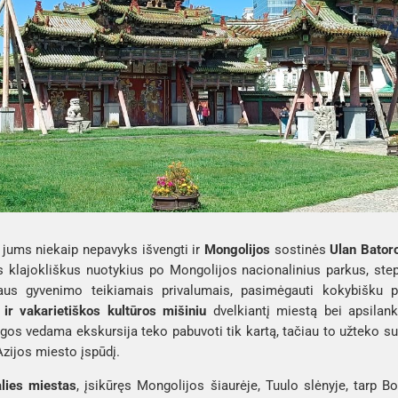
, jums niekaip nepavyks išvengti ir 
Mongolijos
 sostinės 
Ulan Bator
rus klajokliškus nuotykius po Mongolijos nacionalinius parkus, step
aus gyvenimo teikiamais privalumais, pasimėgauti kokybišku poi
 ir vakarietiškos kultūros mišiniu 
dvelkiantį miestą bei apsilank
os vedama ekskursija teko pabuvoti tik kartą, tačiau to užteko susi
zijos miesto įspūdį.
alies miestas
, įsikūręs Mongolijos šiaurėje, 
Tuulo slėnyje
, tarp 
Bo