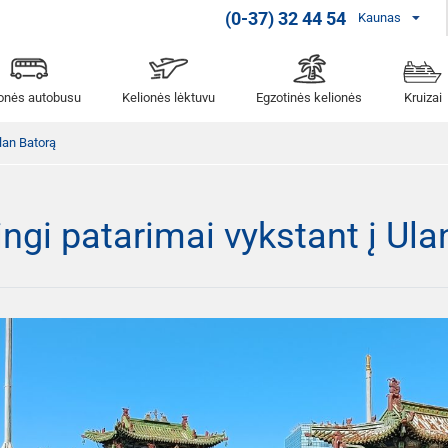
(0-37) 32 44 54
Kaunas
ionės autobusu
Kelionės lėktuvu
Egzotinės kelionės
Kruizai
lan Batorą
i patarimai vykstant į Ula