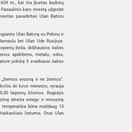
639 m., kai čia įkurtas budistų 
 rezidencija. Iškart po I Pasaulinio karo miestą užgrobė 
miestas pavadintas Ulan Batoru 
ngiantis Ulan Batorą su Pekinu ir 
Barnaulu bei Ulan Ude Rusijoje. 
opierių birža, didžiausios šalies 
nos apdirbimo, metalo, odos, 
ore įsikūrę 5 svarbiausi šalies 
: „žiemos sezoną ir ne žiemos“. 
kričio iki kovo mėnesio, vyrauja 
5-30 laipsnių šilumos. Rugsėjis 
stinę atneša sniego ir minusinę 
ro temperatūra būna maždaug 13 
aikančiais lietumis. Orus Ulan 