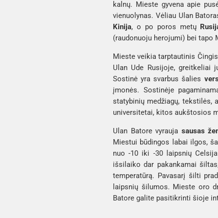
kalnų. Mieste gyvena apie pusė 
vienuolynas. Vėliau Ulan Bator
Kinija
, o po poros metų
 Rusij
(
raudonuoju herojumi
) bei tapo 
Mieste veikia tarptautinis Čingis
Ulan Ude Rusijoje, greitkeliai 
Sostinė yra svarbus šalies 
vers
įmonės. Sostinėje pagaminama
statybinių medžiagų, tekstilės,
universitetai, kitos aukštosios m
Ulan Batore vyrauja 
sausas žem
Miestui būdingos labai ilgos, ša
nuo -10 iki -30 laipsnių Celsij
išsilaiko dar pakankamai šiltas
temperatūrą. Pavasarį šilti pr
laipsnių šilumos. Mieste oro d
Batore galite pasitikrinti šioje i