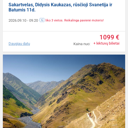
Sakartvelas, Didysis Kaukazas, rūsčioji Svanetija ir
Batumis 11d.
2026.09.10
- 09.20
liko 3 vietos. Reikalinga pavienė moteris!
1099 €
+ lėktuvų bilietai
Daugiau datų
Kaina nuo: