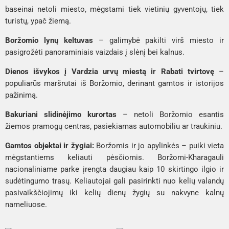
baseinai netoli miesto, mėgstami tiek vietinių gyventojų, tiek
turistų, ypač žiemą.
Boržomio lynų keltuvas
– galimybė pakilti virš miesto ir
pasigrožėti panoraminiais vaizdais į slėnį bei kalnus.
Dienos išvykos į Vardzia urvų miestą ir Rabati tvirtovę
–
populiarūs maršrutai iš Boržomio, derinant gamtos ir istorijos
pažinimą.
Bakuriani slidinėjimo kurortas
– netoli Boržomio esantis
žiemos pramogų centras, pasiekiamas automobiliu ar traukiniu.
Gamtos objektai ir žygiai:
Boržomis ir jo apylinkės – puiki vieta
mėgstantiems keliauti pėsčiomis. Boržomi-Kharagauli
nacionaliniame parke įrengta daugiau kaip 10 skirtingo ilgio ir
sudėtingumo trasų. Keliautojai gali pasirinkti nuo kelių valandų
pasivaikščiojimų iki kelių dienų žygių su nakvyne kalnų
nameliuose.