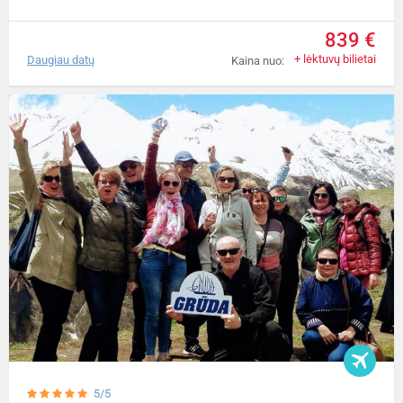
839 €
+ lėktuvų bilietai
Daugiau datų
Kaina nuo:
5/5