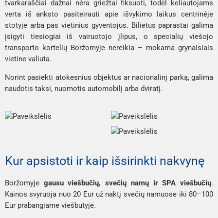
tvarkaraščiai dažnai nėra griežtai fiksuoti, todėl keliautojams
verta iš anksto pasiteirauti apie išvykimo laikus centrinėje
stotyje arba pas vietinius gyventojus. Bilietus paprastai galima
įsigyti tiesiogiai iš vairuotojo įlipus, o specialių viešojo
transporto kortelių Boržomyje nereikia – mokama grynaisiais
vietine valiuta.
Norint pasiekti atokesnius objektus ar nacionalinį parką, galima
naudotis taksi, nuomotis automobilį arba dviratį.
Kur apsistoti ir kaip išsirinkti nakvynę
Boržomyje
gausu viešbučių, svečių namų ir SPA viešbučių
.
Kainos svyruoja nuo 20 Eur už naktį svečių namuose iki 80–100
Eur prabangiame viešbutyje.