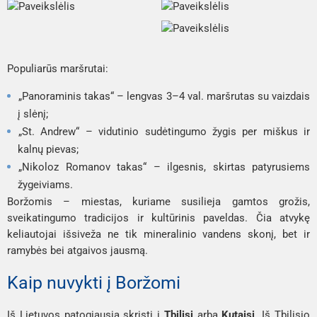
Populiarūs maršrutai:
„Panoraminis takas“ – lengvas 3–4 val. maršrutas su vaizdais
į slėnį;
„St. Andrew“ – vidutinio sudėtingumo žygis per miškus ir
kalnų pievas;
„Nikoloz Romanov takas“ – ilgesnis, skirtas patyrusiems
žygeiviams.
Boržomis – miestas, kuriame susilieja gamtos grožis,
sveikatingumo tradicijos ir kultūrinis paveldas. Čia atvykę
keliautojai išsiveža ne tik mineralinio vandens skonį, bet ir
ramybės bei atgaivos jausmą.
Kaip nuvykti į Boržomi
Iš Lietuvos patogiausia skristi į
Tbilisį
arba
Kutaisį
. Iš Tbilisio