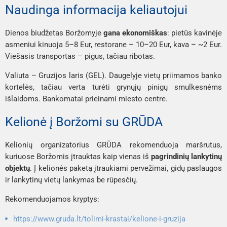
Naudinga informacija keliautojui
Dienos biudžetas Boržomyje
gana ekonomiškas
: pietūs kavinėje
asmeniui kinuoja 5–8 Eur, restorane – 10–20 Eur, kava – ~2 Eur.
Viešasis transportas – pigus, tačiau ribotas.
Valiuta – Gruzijos laris (GEL). Daugelyje vietų priimamos banko
kortelės, tačiau verta turėti grynųjų pinigų smulkesnėms
išlaidoms. Bankomatai prieinami miesto centre.
Kelionė į Boržomi su GRŪDA
Kelionių organizatorius GRŪDA rekomenduoja maršrutus,
kuriuose Boržomis įtrauktas kaip vienas iš
pagrindinių lankytinų
objektų
. Į kelionės paketą įtraukiami pervežimai, gidų paslaugos
ir lankytinų vietų lankymas be rūpesčių.
Rekomenduojamos kryptys:
https://www.gruda.lt/tolimi-krastai/kelione-i-gruzija