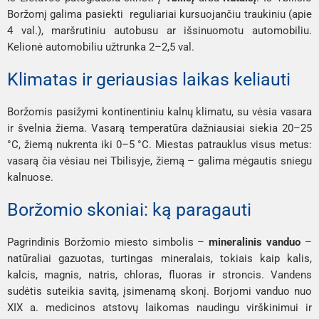
Boržomį galima pasiekti reguliariai kursuojančiu traukiniu (apie
4 val.), maršrutiniu autobusu ar išsinuomotu automobiliu.
Kelionė automobiliu užtrunka 2–2,5 val.
Klimatas ir geriausias laikas keliauti
Boržomis pasižymi kontinentiniu kalnų klimatu, su vėsia vasara
ir švelnia žiema. Vasarą temperatūra dažniausiai siekia 20–25
°C, žiemą nukrenta iki 0–5 °C. Miestas patrauklus visus metus:
vasarą čia vėsiau nei Tbilisyje, žiemą – galima mėgautis sniegu
kalnuose.
Boržomio skoniai: ką paragauti
Pagrindinis Boržomio miesto simbolis –
mineralinis vanduo
–
natūraliai gazuotas, turtingas mineralais, tokiais kaip kalis,
kalcis, magnis, natris, chloras, fluoras ir stroncis. Vandens
sudėtis suteikia savitą, įsimenamą skonį. Borjomi vanduo nuo
XIX a. medicinos atstovų laikomas naudingu virškinimui ir