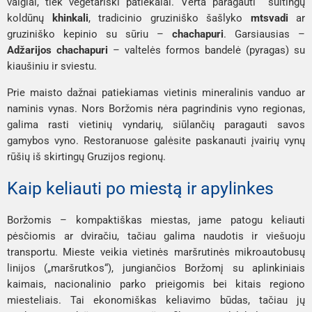
valgiai, tiek vegetariški patiekalai. Verta paragauti sultingų
koldūnų
khinkali
, tradicinio gruziniško šašlyko
mtsvadi
ar
gruziniško kepinio su sūriu –
chachapuri
. Garsiausias –
Adžarijos chachapuri
– valtelės formos bandelė (pyragas) su
kiaušiniu ir sviestu.
Prie maisto dažnai patiekiamas vietinis mineralinis vanduo ar
naminis vynas. Nors Boržomis nėra pagrindinis vyno regionas,
galima rasti vietinių vyndarių, siūlančių paragauti savos
gamybos vyno. Restoranuose galėsite paskanauti įvairių vynų
rūšių iš skirtingų Gruzijos regionų.
Kaip keliauti po miestą ir apylinkes
Boržomis – kompaktiškas miestas, jame patogu keliauti
pėsčiomis ar dviračiu, tačiau galima naudotis ir viešuoju
transportu. Mieste veikia vietinės maršrutinės mikroautobusų
linijos („maršrutkos“), jungiančios Boržomį su aplinkiniais
kaimais, nacionalinio parko prieigomis bei kitais regiono
miesteliais. Tai ekonomiškas keliavimo būdas, tačiau jų