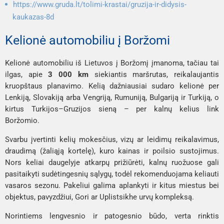
https://www.gruda.lt/tolimi-krastai/gruzija-ir-didysis-
kaukazas-8d
Kelionė automobiliu į Boržomi
Kelionė automobiliu iš Lietuvos į Boržomį įmanoma, tačiau tai
ilgas, apie
3 000 km
siekiantis maršrutas, reikalaujantis
kruopštaus planavimo. Kelią dažniausiai sudaro kelionė per
Lenkiją, Slovakiją arba Vengriją, Rumuniją, Bulgariją ir Turkiją, o
kirtus Turkijos–Gruzijos sieną – per kalnų kelius link
Boržomio.
Svarbu įvertinti kelių mokesčius, vizų ar leidimų reikalavimus,
draudimą (žaliąją kortelę), kuro kainas ir poilsio sustojimus.
Nors keliai daugelyje atkarpų prižiūrėti, kalnų ruožuose gali
pasitaikyti sudėtingesnių sąlygų, todėl rekomenduojama keliauti
vasaros sezonu. Pakeliui galima aplankyti ir kitus miestus bei
objektus, pavyzdžiui, Gori ar Uplistsikhe urvų kompleksą.
Norintiems lengvesnio ir patogesnio būdo, verta rinktis