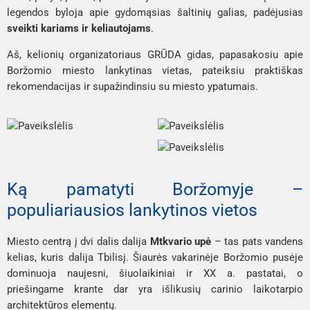
legendos byloja apie gydomąsias šaltinių galias, padėjusias
sveikti kariams ir keliautojams
.
Aš, kelionių organizatoriaus GRŪDA gidas, papasakosiu apie
Boržomio miesto lankytinas vietas, pateiksiu praktiškas
rekomendacijas ir supažindinsiu su miesto ypatumais.
Ką pamatyti Boržomyje –
populiariausios lankytinos vietos
Miesto centrą į dvi dalis dalija
Mtkvario upė
– tas pats vandens
kelias, kuris dalija Tbilisį. Šiaurės vakarinėje Boržomio pusėje
dominuoja naujesni, šiuolaikiniai ir XX a. pastatai, o
priešingame krante dar yra išlikusių carinio laikotarpio
architektūros elementų.