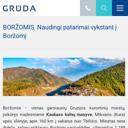
BORŽOMIS. Naudingi patarimai vykstant į
Boržomį
Boržomis – vienas garsiausių Gruzijos kurortinių miestų,
įsikūręs mažesniame
Kaukazo kalnų masyve
, Mtkvario (Kura)
upės slėnyje, apie 160 km į vakarus nuo Tbilisio. Miestas nėra
didelis, tačiau priklauso Boržomi savivaldybei, užimančiai 1 189