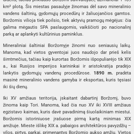
km² plotą. Šis miestas pasaulyje žinomas dėl savo mineralinio
vandens šaltinių, gydomųjų procedūrų ir žaliuojančios gamtos.
Boržomis vilioja tiek poilsio, tiek aktyvių pramogų mėgėjus: čia
galima mėgautis SPA paslaugomis, vaikščioti po nacionalinį
parką ar aplankyti kultūrinius paminklus.
Mineraliniai šaltiniai Boržomyje žinomi nuo seniausių laikų.
Manoma, kad vietos gyventojai juos naudojo dar prieš kelis
šimtmečius, tačiau kaip kurortas Boržomis išpopuliarėjo tik XIX
a., kai Rusijos imperijos karininkai ir aristokratija pradėjo
lankytis gydomųjų vandenų procedūrose.
1890 m.
pradėta
masinė mineralinio vandens gamyba ir eksportas, kuris tęsiasi
iki šių dienų.
Iki XV amžiaus teritorija, įskaitant dabartinį Boržomį, buvo
žinoma kaip Tori. Manoma, kad čia nuo XV iki XVIII amžiaus
egzistavo kaimas, kuris davė pavadinimą šiuolaikiniam miestui.
Boržomis istoriniuose įrašuose pirmą kartą minimas XIX
amžiuje. Mieste išlikę XIX a. pabaigos architektūros pavyzdžių –
vilos, pirtys, parkai, primenantys Boržomio aukso amžių. Vietos