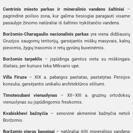
Centrinis miesto parkas ir mineralinio vandens šaltiniai
–
pagrindinė poilsio zona, kur galima tiesiogiai paragauti visame
pasaulyje žinomo natūraliai iš šaltinio trykštančio vandens.
Boržomio-Charagaulio nacionalinis parkas
yra viena didžiausių
Gruzijos saugomų teritorijų, garsėjantis miškų masyvais, kalnų
pievomis, žygių trasomis ir retų gyvūnų buveinėmis.
Boržomio tarpeklis
– įspūdinga gamtos vieta su miškingais
šlaitais, per kuriuos teka Mtkvario upė.
Villa Firuze
– XIX a. pabaigos pastatas, pastatytas Persijos
konsului, garsėjantis unikaliu architektūros stiliumi.
Timotesubani vienuolynas
– XII–XIII a. gruzinų ortodoksų
vienuolynas su įspūdingomis freskomis.
Kvabiskhevi bažnyčia
– senovinė akmeninė bažnyčia netoli
Boržomio.
Boržomio sieros baseinai
– natūraliai šilti mineralinio vandens