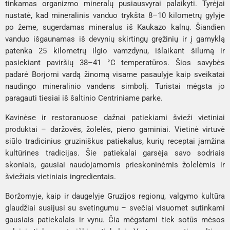
tinkamas organizmo mineralų pusiausvyrai palaikyti. Tyrėjai
nustatė, kad mineralinis vanduo trykšta 8–10 kilometrų gylyje
po žeme, sugerdamas mineralus iš Kaukazo kalnų. Šiandien
vanduo išgaunamas iš devynių skirtingų gręžinių ir į gamyklą
patenka 25 kilometrų ilgio vamzdynu, išlaikant šilumą ir
pasiekiant paviršių 38–41 °C temperatūros. Šios savybės
padarė Borjomi vardą žinomą visame pasaulyje kaip sveikatai
naudingo mineralinio vandens simbolį. Turistai mėgsta jo
paragauti tiesiai iš šaltinio Centriniame parke.
Kavinėse ir restoranuose dažnai patiekiami švieži vietiniai
produktai – daržovės, žolelės, pieno gaminiai. Vietinė virtuvė
siūlo tradicinius gruziniškus patiekalus, kurių receptai įamžina
kultūrines tradicijas. Šie patiekalai garsėja savo sodriais
skoniais, gausiai naudojamomis prieskoninėmis žolelėmis ir
šviežiais vietiniais ingredientais.
Boržomyje, kaip ir daugelyje Gruzijos regionų, valgymo kultūra
glaudžiai susijusi su svetingumu – svečiai visuomet sutinkami
gausiais patiekalais ir vynu. Čia mėgstami tiek sotūs mėsos