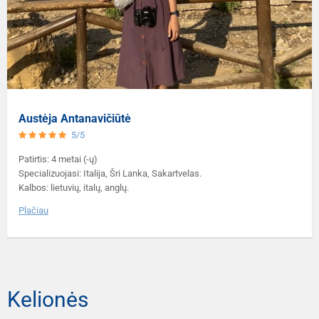
Austėja Antanavičiūtė
5/5
Patirtis: 4 metai (-ų)
Specializuojasi: Italija, Šri Lanka, Sakartvelas.
Kalbos: lietuvių, italų, anglų.
Plačiau
Kelionės