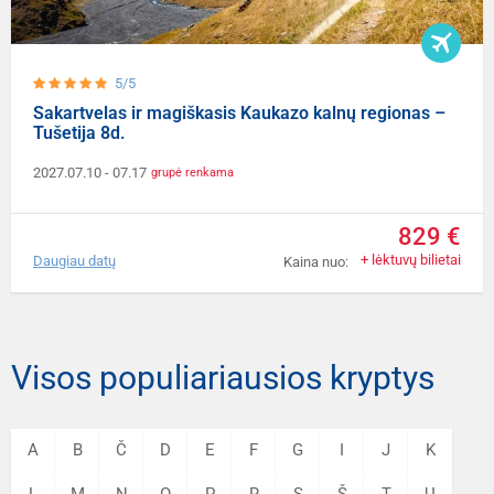
5/5
Sakartvelas ir magiškasis Kaukazo kalnų regionas –
Tušetija 8d.
2027.07.10
- 07.17
grupė renkama
829 €
+ lėktuvų bilietai
Daugiau datų
Kaina nuo:
Visos populiariausios kryptys
A
B
Č
D
E
F
G
I
J
K