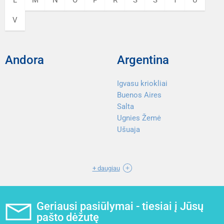
L
M
N
O
P
R
S
Š
T
U
V
Andora
Argentina
Igvasu kriokliai
Buenos Aires
Salta
Ugnies Žemė
Ušuaja
+ daugiau
Geriausi pasiūlymai - tiesiai į Jūsų
pašto dėžutę