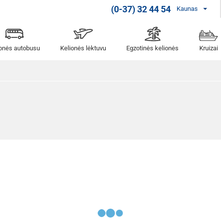
(0-37) 32 44 54
Kaunas
ionės autobusu
Kelionės lėktuvu
Egzotinės kelionės
Kruizai