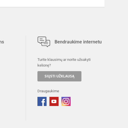
ms
Bendraukime internetu
Turite klausimų ar norite užsakyti
kelionę?
SIŲSTI UŽKLAUSĄ
Draugaukime