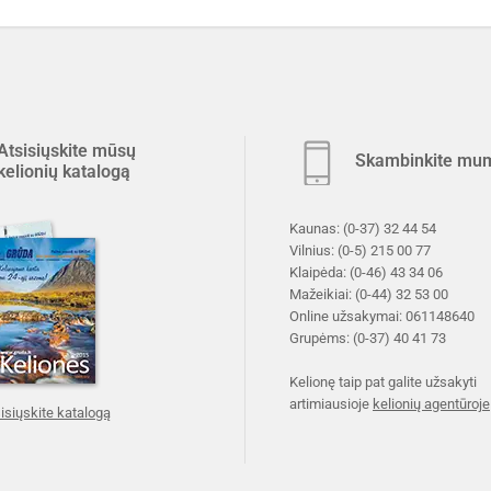
Atsisiųskite mūsų
Skambinkite mu
kelionių katalogą
Kaunas:
(0-37) 32 44 54
Vilnius:
(0-5) 215 00 77
Klaipėda:
(0-46) 43 34 06
Mažeikiai:
(0-44) 32 53 00
Online užsakymai:
061148640
Grupėms:
(0-37) 40 41 73
Kelionę taip pat galite užsakyti
artimiausioje
kelionių agentūroje
isiųskite katalogą