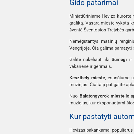
Gido patarimai
Miniatiūriniame Hevizo kurorte n
grafiką. Vasarą mieste vyksta kon
šventė Šventosios Trejybės garbe
Nemėgstantys masinių renginių
Vengrijoje. Čia galima pamatyti 
Galite nukeliauti iki
Sümegi
ir
vakariene ir gėrimais.
Keszthely mieste
, esančiame už
muziejus. Čia taip pat galite apl
Nuo
Balatongyorok
miestelio
ap
muziejus, kur eksponuojami šios 
Kur pastatyti autom
Hevizas pakankamai populiarus k