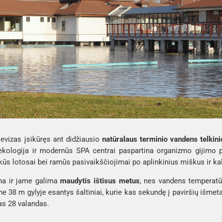
evizas įsikūręs ant didžiausio
natūralaus terminio vandens telkini
ekologija ir modernūs SPA centrai paspartina organizmo gijimo p
kūs lotosai bei ramūs pasivaikščiojimai po aplinkinius miškus ir ka
 ha ir jame galima
maudytis ištisus metus
, nes vandens temperatū
e 38 m gylyje esantys šaltiniai, kurie kas sekundę į paviršių išmeta 
as 28 valandas.