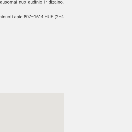
lausomai nuo audinio ir dizaino,
 kainuoti apie 807–1614 HUF (2–4