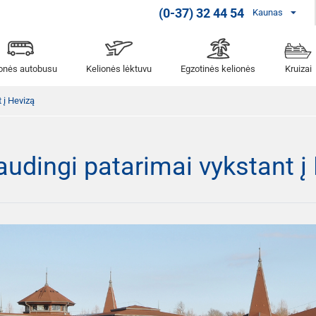
(0-37) 32 44 54
Kaunas
ionės autobusu
Kelionės lėktuvu
Egzotinės kelionės
Kruizai
 į Hevizą
ingi patarimai vykstant į