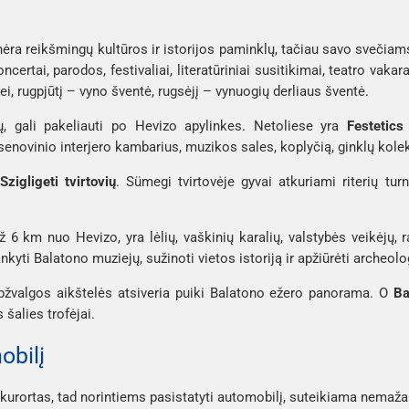
ėra reikšmingų kultūros ir istorijos paminklų, tačiau savo svečiams 
certai, parodos, festivaliai, literatūriniai susitikimai, teatro vakar
i, rugpjūtį – vyno šventė, rugsėjį – vynuogių derliaus šventė.
, gali pakeliauti po Hevizo apylinkes. Netoliese yra
Festetics
senovinio interjero kambarius, muzikos sales, koplyčią, ginklų kolekc
Szigligeti tvirtovių
. Sümegi tvirtovėje gyvai atkuriami riterių tur
 6 km nuo Hevizo, yra lėlių, vaškinių karalių, valstybės veikėjų, r
ankyti Balatono muziejų, sužinoti vietos istoriją ir apžiūrėti archeolo
žvalgos aikštelės atsiveria puiki Balatono ežero panorama. O
Ba
šalies trofėjai.
obilį
urortas, tad norintiems pasistatyti automobilį, suteikiama nemažai