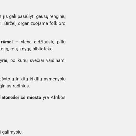
jis gali pasiūlyti gausų renginių
ai. Birželį organizuojama folkloro
 rūmai
– viena didžiausių pilių
iją, retų knygų biblioteką.
nyrai, po kurių svečiai vaišinami
ašytojų ir kitų iškilių asmenybių
ginius radinius.
latonederics mieste
yra Afrikos
 galimybių.