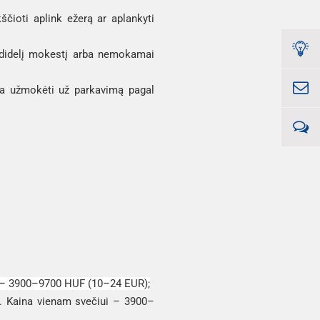
ščioti aplink ežerą ar aplankyti
nedidelį mokestį arba nemokamai
ia užmokėti už parkavimą pagal
ui – 3900–9700 HUF (10–24 EUR);
ų. Kaina vienam svečiui – 3900–