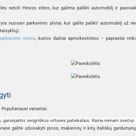
ės netoli Hevizo ežero, kur galima palikti automobilį ir pasivaik
yra nuosavi parkavimo plotai, kur galite palikti automobilį už 
aisyklių).
parkavimo vietos
, kurios dažnai apmokestintos – paprastai reik
gyti
. Populiariausi variantai:
, garsėjantis vengriškos virtuvės patiekalais. Kaina vienam sveči
rane galite užsisakyti picos, makaronų ir kitų itališkų gardumyn