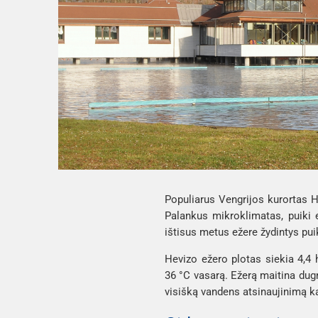
Populiarus Vengrijos kurortas H
Palankus mikroklimatas, puiki 
ištisus metus ežere žydintys pui
Hevizo ežero plotas siekia 4,4
36 °C vasarą. Ežerą maitina dugn
visišką vandens atsinaujinimą k