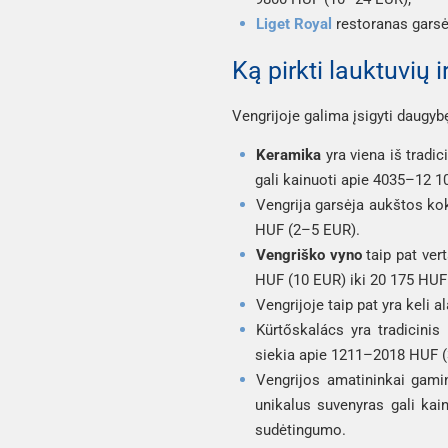
Liget Royal
restoranas garsėj
Ką pirkti lauktuvių 
Vengrijoje galima įsigyti daugybę 
Keramika
yra viena iš tradic
gali kainuoti apie 4035–12 1
Vengrija garsėja aukštos ko
HUF (2–5 EUR).
Vengriško vyno
taip pat ver
HUF (10 EUR) iki 20 175 HUF 
Vengrijoje taip pat yra keli 
Kürtőskalács
yra tradicinis
siekia apie 1211–2018 HUF (
Vengrijos amatininkai gami
unikalus suvenyras gali ka
sudėtingumo.