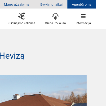
Mano užsakymai
Išvykimų laikai
Agentūroms
Slidinėjimo kelionės
Greita užklausa
Informacija
 Hevizą