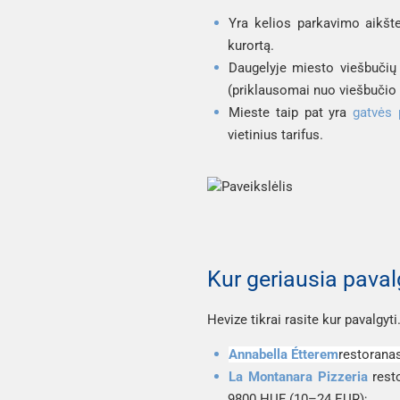
Yra kelios parkavimo aikštel
kurortą.
Daugelyje miesto viešbučių 
(priklausomai nuo viešbučio t
Mieste taip pat yra
gatvės 
vietinius tarifus.
Kur geriausia paval
Hevize tikrai rasite kur pavalgyti
Annabella Étterem
restoranas
La Montanara Pizzeria
resto
9800 HUF (10–24 EUR);