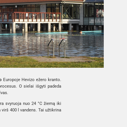
o
Europoje Hevizo ežero kranto.
rocesus. O sielai išgyti padeda
lvas.
ra svyruoja nuo 24 °C žiemą iki
virš 400 l vandens. Tai užtikrina