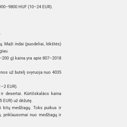
– 3900–9800 HUF (10–24 EUR).
.
ų. Maži indai (puodeliai, lėkštės)
giau.
0–200 g) kaina yra apie 807–2018
ainos už butelį svyruoja nuo 4035
(1–2 EUR).
ir desertai. Kürtőskalács kaina
5 EUR) už dėžutę.
 kitų medžiagų. Toks puikus ir
, priklausomai nuo medžiagų ir