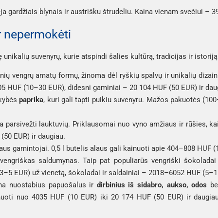
a gardžiais blynais ir austrišku štrudeliu. Kaina vienam svečiui 
ir nepermokėti
unikalių suvenyrų, kurie atspindi šalies kultūrą, tradicijas ir istoriją
inių vengrų amatų formų, žinoma dėl ryškių spalvų ir unikalių dizain
05 HUF (10–30 EUR), didesni gaminiai – 20 104 HUF (50 EUR) ir dau
kybės
paprika
, kuri gali tapti puikiu suvenyru. Mažos pakuotės (10
ta parsivežti lauktuvių. Priklausomai nuo vyno amžiaus ir rūšies, k
(50 EUR) ir daugiau.
alaus gamintojai. 0,5 l butelis alaus gali kainuoti apie 404–808 HUF 
 vengriškas saldumynas. Taip pat populiarūs vengriški šokoladai 
3–5 EUR) už vienetą, šokoladai ir saldainiai – 2018–6052 HUF (5–1
na nuostabius papuošalus ir
dirbinius iš sidabro, aukso, odos
bei
inuoti nuo 4035 HUF (10 EUR) iki 20 174 HUF (50 EUR) ir daugiau