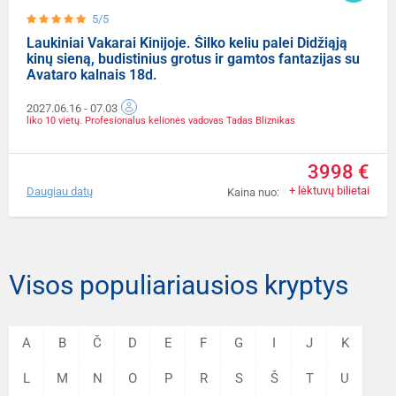
5/5
Laukiniai Vakarai Kinijoje. Šilko keliu palei Didžiąją
kinų sieną, budistinius grotus ir gamtos fantazijas su
Avataro kalnais 18d.
2027.06.16
- 07.03
liko 10 vietų. Profesionalus kelionės vadovas Tadas Bliznikas
3998 €
+ lėktuvų bilietai
Daugiau datų
Kaina nuo:
Visos populiariausios kryptys
A
B
Č
D
E
F
G
I
J
K
L
M
N
O
P
R
S
Š
T
U