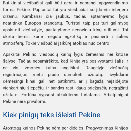
Butikiniai viešbučiai gali būti gera ir nebrangi apgyvendinimo
forma Pekine. Paprastai tai yra viešbučiai su įdomiu interjero
dizainu. Kambariai čia jaukūs, tačiau aptarnavimo lygis
neatitinka Europos standartų. Turistai taip pat turi galimybę
apsistoti viešbutyje, pastatytame senoviniu kinų stiliumi. Tai
skirta tiems, kurie mėgsta egzotiką ir pasinerti į šalies
atmosferą. Tokie viešbučiai įsikūrę atokiau nuo centro.
Apskritai Pekino viešbučių kainų lygis žemesnis nei kitose
šalyse. Tačiau nepamirškite, kad Kinija yra besivystanti šalis ir
ne visi žmonės kalba angliškai. Daugelyje viešbučių
registracijos metu prašo sumokėti užstatą. Išvykdami
dėmesingi kinai gali net patikrinti, ar į bagažą neįsidėjote
vienkartinių šlepečių, ir bandys rasti daug priežasčių negrąžinti
užstato. Fortūna šypsosi atkakliems turistams. Arbatpinigiai
Pekine nėra privalomi.
Kiek pinigų teks išleisti Pekine
Atostogų kainos Pekine nėra per didelės. Pragyvenimas Kinijos