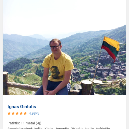
Ignas Gintutis
4.98/5
Patirtis: 11 metai (-ų)
Specializuojasi: Indija, Kinija, Japonija, P.Korėja, Italija, Vokietija.