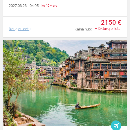
2027.03.23
- 04.05
liko 10 vietų
2150 €
+ lėktuvų bilietai
Daugiau datų
Kaina nuo: