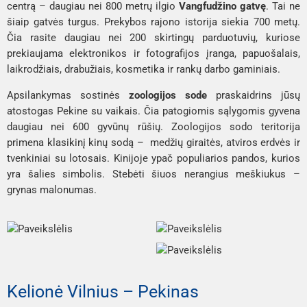
centrą – daugiau nei 800 metrų ilgio
Vangfudžino gatvę
. Tai ne
šiaip gatvės turgus. Prekybos rajono istorija siekia 700 metų.
Čia rasite daugiau nei 200 skirtingų parduotuvių, kuriose
prekiaujama elektronikos ir fotografijos įranga, papuošalais,
laikrodžiais, drabužiais, kosmetika ir rankų darbo gaminiais.
Apsilankymas sostinės
zoologijos sode
praskaidrins jūsų
atostogas Pekine su vaikais. Čia patogiomis sąlygomis gyvena
daugiau nei 600 gyvūnų rūšių. Zoologijos sodo teritorija
primena klasikinį kinų sodą – medžių giraitės, atviros erdvės ir
tvenkiniai su lotosais. Kinijoje ypač populiarios pandos, kurios
yra šalies simbolis. Stebėti šiuos nerangius meškiukus –
grynas malonumas.
Kelionė Vilnius – Pekinas