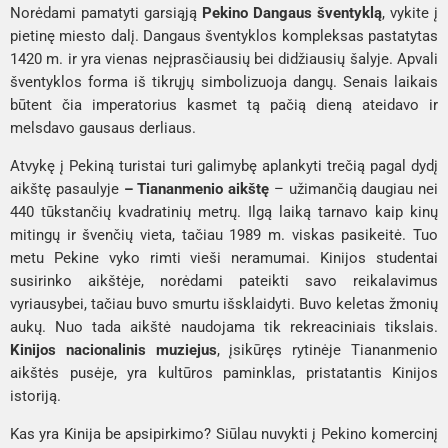
Norėdami pamatyti garsiąją
Pekino Dangaus šventyklą
, vykite į
pietinę miesto dalį. Dangaus šventyklos kompleksas pastatytas
1420 m. ir yra vienas neįprasčiausių bei didžiausių šalyje. Apvali
šventyklos forma iš tikrųjų simbolizuoja dangų. Senais laikais
būtent čia imperatorius kasmet tą pačią dieną ateidavo ir
melsdavo gausaus derliaus.
Atvykę į Pekiną turistai turi galimybę aplankyti trečią pagal dydį
aikštę pasaulyje
– Tiananmenio
aikštę
– užimančią daugiau nei
440 tūkstančių kvadratinių metrų. Ilgą laiką tarnavo kaip kinų
mitingų ir švenčių vieta, tačiau 1989 m. viskas pasikeitė. Tuo
metu Pekine vyko rimti vieši neramumai. Kinijos studentai
susirinko aikštėje, norėdami pateikti savo reikalavimus
vyriausybei, tačiau buvo smurtu išsklaidyti. Buvo keletas žmonių
aukų. Nuo tada aikštė naudojama tik rekreaciniais tikslais.
Kinijos nacionalinis muziejus
, įsikūręs rytinėje Tiananmenio
aikštės pusėje, yra kultūros paminklas, pristatantis Kinijos
istoriją.
Kas yra Kinija be apsipirkimo? Siūlau nuvykti į Pekino komercinį