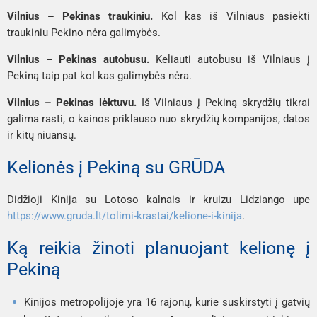
Vilnius – Pekinas traukiniu.
Kol kas iš Vilniaus pasiekti
traukiniu Pekino nėra galimybės.
Vilnius – Pekinas autobusu.
Keliauti autobusu iš Vilniaus į
Pekiną taip pat kol kas galimybės nėra.
Vilnius – Pekinas lėktuvu.
Iš Vilniaus į Pekiną skrydžių tikrai
galima rasti, o kainos priklauso nuo skrydžių kompanijos, datos
ir kitų niuansų.
Kelionės į Pekiną su GRŪDA
Didžioji Kinija su Lotoso kalnais ir kruizu Lidziango upe
https://www.gruda.lt/tolimi-krastai/kelione-i-kinija
.
Ką reikia žinoti planuojant kelionę į
Pekiną
Kinijos metropolijoje yra 16 rajonų, kurie suskirstyti į gatvių