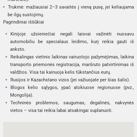
Trukmė: mažiausiai 2–3 savaitės į vieną pusę, jei keliaujama
be ilgų sustojimų.
Pagrindiniai iššūkiai
Kinijoje užsieniečiai negali laisvai važinėti nuosavu
automobiliu be specialaus leidimo, kurį reikia gauti iš
anksto.
Reikalingas vietinis laikinas vairuotojo pažymėjimas, laikina
transporto priemonės registracija, maršruto patvirtinimas iš
valdžios. Visa tai kainuoja kelis tūkstančius eurų.
Rusijos ir Kazachstano vizos (jei važiuojate per šias šalis).
Blogos kelio sąlygos, ypač atokiuose regionuose (pvz.,
Mongolija).
Techninės problemos, saugumas, degalinės, nakvynės
vietos – visa tai reikia labai atsakingai suplanuoti.