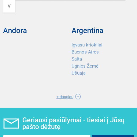
V
Andora
Argentina
Igvasu kriokliai
Buenos Aires
Salta
Ugnies Žemė
Ušuaja
+ daugiau
Geriausi pasiūlymai - tiesiai į Jūsų
pašto dėžutę