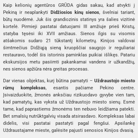
Kaip kelionių agentūros GRŪDA gidas sakau, kad atvykti į
Pekiną ir neaplankyti
Didžiosios kinų sienos
, švelniai tariant,
būtų nuodėmė. Juk šis grandiozinis statinys yra šalies vizitinė
kortelė. Pirmieji pastatai datuojami III amžiuje prieš Kristų,
statyba tęsėsi iki XVII amžiaus. Sienos ilgis su visomis
atšakomis sudaro 21 tūkstantį kilometrų. Kinijos valdovai
šimtmečius Didžiąją sieną kruopščiai saugojo ir reguliariai
restauravo, todėl šis istorinis paminklas puikiai išlikęs. Patariu
ekskursijos metu pasiimti pakankamai vandens ir užkandžių,
nes sienos apžiūra nėra greitas procesas.
Dar vienas objektas, kurį būtina pamatyti –
Uždraustojo miesto
rūmų kompleksas
, esantis pačiame Pekino centre.
Įsivaizduokite, žmonės anksčiau rizikuodavo gyvybe vien tam,
kad pamatytų, kas vyksta už Uždraustojo miesto sienų. Esmė
tame, kad paprastiems žmonėms ten nebuvo leidžiama patekti.
Bet smalsių nutrūktgalvių visada atsirasdavo. Kompleksas labai
didelis, visi pastatai pastatyti pagal fengšui. Apsilankę
Uždraustajame mieste, galėsite pajusti senosios Kinijos dvasią.