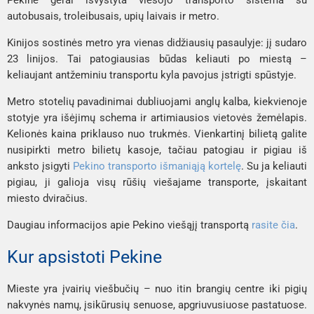
autobusais, troleibusais, upių laivais ir metro.
Kinijos sostinės metro yra vienas didžiausių pasaulyje: jį sudaro
23 linijos. Tai patogiausias būdas keliauti po miestą –
keliaujant antžeminiu transportu kyla pavojus įstrigti spūstyje.
Metro stotelių pavadinimai dubliuojami anglų kalba, kiekvienoje
stotyje yra išėjimų schema ir artimiausios vietovės žemėlapis.
Kelionės kaina priklauso nuo trukmės. Vienkartinį bilietą galite
nusipirkti metro bilietų kasoje, tačiau patogiau ir pigiau iš
anksto įsigyti
Pekino transporto išmaniąją kortelę
. Su ja keliauti
pigiau, ji galioja visų rūšių viešajame transporte, įskaitant
miesto dviračius.
Daugiau informacijos apie Pekino viešąjį transportą
rasite čia
.
Kur apsistoti Pekine
Mieste yra įvairių viešbučių – nuo ​​itin brangių centre iki pigių
nakvynės namų, įsikūrusių senuose, apgriuvusiuose pastatuose.