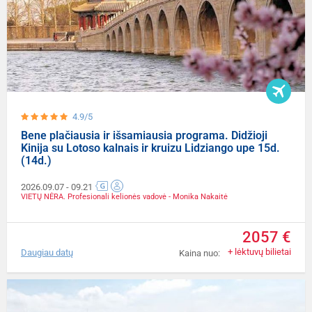
4.9/5
Bene plačiausia ir išsamiausia programa. Didžioji
Kinija su Lotoso kalnais ir kruizu Lidziango upe 15d.
(14d.)
2026.09.07
- 09.21
VIETŲ NĖRA. Profesionali kelionės vadovė - Monika Nakaitė
2057 €
+ lėktuvų bilietai
Daugiau datų
Kaina nuo: