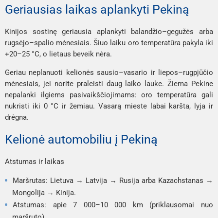
Geriausias laikas aplankyti Pekiną
Kinijos sostinę geriausia aplankyti balandžio–gegužės arba
rugsėjo–spalio mėnesiais. Šiuo laiku oro temperatūra pakyla iki
+20–25 °C, o lietaus beveik nėra.
Geriau neplanuoti kelionės sausio–vasario ir liepos–rugpjūčio
mėnesiais, jei norite praleisti daug laiko lauke. Žiema Pekine
nepalanki ilgiems pasivaikščiojimams: oro temperatūra gali
nukristi iki 0 °C ir žemiau. Vasarą mieste labai karšta, lyja ir
drėgna.
Kelionė automobiliu į Pekiną
Atstumas ir laikas
Maršrutas: Lietuva → Latvija → Rusija arba Kazachstanas →
Mongolija → Kinija.
Atstumas: apie 7 000–10 000 km (priklausomai nuo
maršruto).