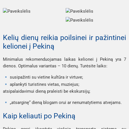
Kelių dienų reikia poilsinei ir pažintinei
kelionei į Pekiną
Minimalus rekomenduojamas laikas kelionei į Pekiną yra 7
dienos. Optimalus variantas – 10 dienų. Turėsite laiko:
susipažinti su vietine kultūra ir virtuve;
aplankyti turistines vietas, muziejus;
atsipalaidavimui dieną praleisti be ekskursijų;
„atsarginę“ dieną blogam orui ar nenumatytiems atvejams.
Kaip keliauti po Pekiną
Pekine gerai išvystyta viešojo transporto sistema su