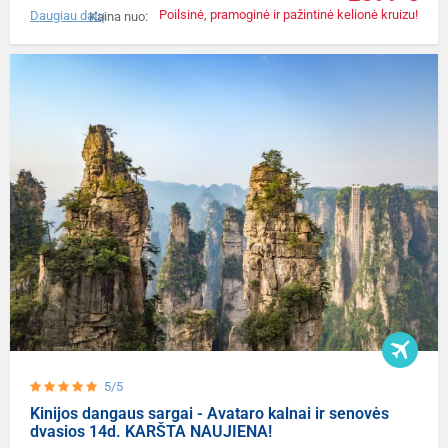
Poilsinė, pramoginė ir pažintinė kelionė kruizu!
Daugiau datų
Kaina nuo:
5/5
Kinijos dangaus sargai - Avataro kalnai ir senovės
dvasios 14d. KARŠTA NAUJIENA!