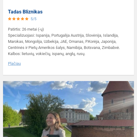
Tadas Bliznikas
5/5
Patirtis: 26 metai (-ų)
Specializuojasi: Ispanija, Portugalija Austrija, Slovėnija, Islandija,
Marokas, Mongolija, Uzbekija, JAE, Omanas, P.Korėja, Japonija,
Centrinės ir Pietų Amerikos šalys, Namibija, Botsvana, Zimbabvė.
Kalbos: lietuvių, vokiečių, ispanų, anglų, rusų.
Plačiau