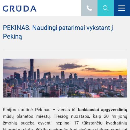
PEKINAS. Naudingi patarimai vykstant į
Pekiną
Kinijos sostinė Pekinas – vienas iš
tankiausiai apgyvendintų
mūsų planetos miestų. Tiesiog nuostabu, kaip 20 milijonų
žmonių sugeba gyventi nepilnai 17 tūkstančių kvadratinių
kilometrų plote. Būkite pasiruošę, kad viešose vietose praeiviai