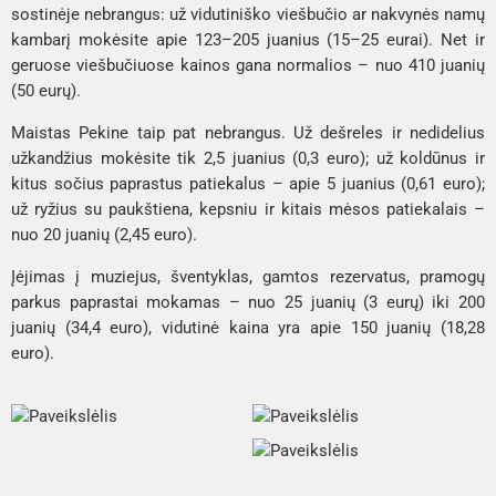
sostinėje nebrangus: už vidutiniško viešbučio ar nakvynės namų
kambarį mokėsite apie 123–205 juanius (15–25 eurai). Net ir
geruose viešbučiuose kainos gana normalios – nuo 410 juanių
(50 eurų).
Maistas Pekine taip pat nebrangus. Už dešreles ir nedidelius
užkandžius mokėsite tik 2,5 juanius (0,3 euro); už koldūnus ir
kitus sočius paprastus patiekalus – apie 5 juanius (0,61 euro);
už ryžius su paukštiena, kepsniu ir kitais mėsos patiekalais –
nuo ​​20 juanių (2,45 euro).
Įėjimas į muziejus, šventyklas, gamtos rezervatus, pramogų
parkus paprastai mokamas – nuo 25 juanių (3 eurų) iki 200
juanių (34,4 euro), vidutinė kaina yra apie 150 juanių (18,28
euro).