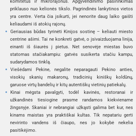
komitetus ir mikrorajonus. Apgyvendinimo pasirinkimas
priklauso nuo kelionės tikslo. Pagrindinės lankytinos vietos
yra centre. Verta čia įsikurti, jei nenorite daug laiko gaišti
keliaudami iš atokių rajonų.
Geriausias būdas tyrinėti Kinijos sostinę – keliauti miesto
centrine ašimi. Tai ne konkreti gatvė, o įsivaizduojama linija,
einanti iš šiaurės į pietus. Net senovėje miestas buvo
statomas stačiakampiu: gatvės susikerta stačiu kampu,
sudarydamos tinklą.
Viešėdami Pekine, negalite neparagauti Pekino anties,
visokių skanių makaronų, tradicinių kiniškų koldūnų,
garuose virtų bandelių ir kitų autentiškų vietinių patiekalų.
Kinai mėgsta pavalgyti, todėl kavinės, restoranai ir
užkandinės tiesiogine prasme randamos kiekviename
žingsnyje. Skaniai ir nebrangiai užkąsti galima bet kur, nes
kinams maistas yra praktiškai kultas. Tik nepatariu gerti
nevirinto vandens iš čiaupo, nes jo kokybė nekelia
pasitikėjimo.