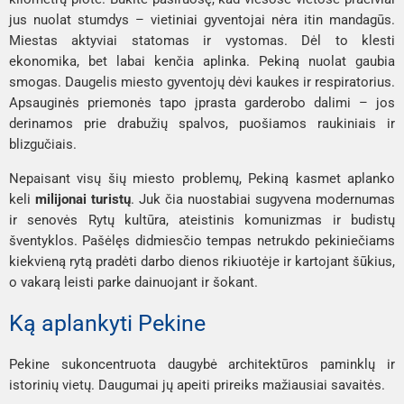
jus nuolat stumdys – vietiniai gyventojai nėra itin mandagūs.
Miestas aktyviai statomas ir vystomas. Dėl to klesti
ekonomika, bet labai kenčia aplinka. Pekiną nuolat gaubia
smogas. Daugelis miesto gyventojų dėvi kaukes ir respiratorius.
Apsauginės priemonės tapo įprasta garderobo dalimi – jos
derinamos prie drabužių spalvos, puošiamos raukiniais ir
blizgučiais.
Nepaisant visų šių miesto problemų, Pekiną kasmet aplanko
keli
milijonai turistų
. Juk čia nuostabiai sugyvena modernumas
ir senovės Rytų kultūra, ateistinis komunizmas ir budistų
šventyklos. Pašėlęs didmiesčio tempas netrukdo pekiniečiams
kiekvieną rytą pradėti darbo dienos rikiuotėje ir kartojant šūkius,
o vakarą leisti parke dainuojant ir šokant.
Ką aplankyti Pekine
Pekine sukoncentruota daugybė architektūros paminklų ir
istorinių vietų. Daugumai jų apeiti prireiks mažiausiai savaitės.