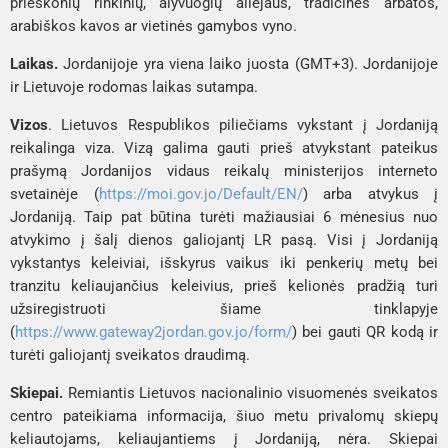
prieskonių rinkinių, alyvuogių aliejaus, tradicinės arbatos, 
arabiškos kavos ar vietinės gamybos vyno.
Laikas.
 Jordanijoje yra viena laiko juosta (GMT+3). Jordanijoje 
ir Lietuvoje rodomas laikas sutampa.
Vizos
. Lietuvos Respublikos piliečiams vykstant į Jordaniją 
reikalinga viza. Vizą galima gauti prieš atvykstant pateikus 
prašymą Jordanijos vidaus reikalų ministerijos interneto 
svetainėje (
https://moi.gov.jo/Default/EN/
) arba atvykus į 
Jordaniją. Taip pat būtina turėti mažiausiai 6 mėnesius nuo 
atvykimo į šalį dienos galiojantį LR pasą. Visi į Jordaniją 
vykstantys keleiviai, išskyrus vaikus iki penkerių metų bei 
tranzitu keliaujančius keleivius, prieš kelionės pradžią turi 
užsiregistruoti šiame tinklapyje 
(
https://www.gateway2jordan.gov.jo/form/
) bei gauti QR kodą ir 
turėti galiojantį sveikatos draudimą. 
Skiepai.
 Remiantis Lietuvos nacionalinio visuomenės sveikatos 
centro pateikiama informacija, šiuo metu privalomų skiepų 
keliautojams, keliaujantiems į Jordaniją, nėra. Skiepai 