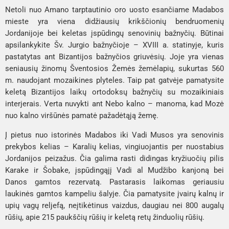
Netoli nuo Amano tarptautinio oro uosto esančiame 
Madabos 
mieste
 yra viena didžiausių krikščionių bendruomenių 
Jordanijoje bei keletas įspūdingų senovinių bažnyčių. Būtinai 
apsilankykite 
Šv. Jurgio bažnyčioje
 – XVIII a. statinyje, kuris 
pastatytas ant Bizantijos bažnyčios griuvėsių. Joje yra vienas 
seniausių žinomų Šventosios Žemės žemėlapių, sukurtas 560 
m. naudojant mozaikines plyteles. Taip pat gatvėje pamatysite 
keletą Bizantijos laikų 
ortodoksų bažnyčių
 su mozaikiniais 
interjerais. Verta nuvykti ant 
Nebo kalno 
– manoma, kad Mozė 
nuo kalno viršūnės pamatė pažadėtąją žemę. 
Į pietus nuo istorinės 
Madabos
 iki 
Vadi Musos
 yra senovinis 
prekybos kelias – 
Karalių kelias,
 vingiuojantis per nuostabius 
Jordanijos peizažus. Čia galima rasti didingas 
kryžiuočių pilis 
Karake
 ir 
Šobake
, įspūdingąjį 
Vadi al Mudžibo kanjoną
 bei 
Danos gamtos rezervatą
. Pastarasis laikomas geriausiu 
laukinės gamtos kampeliu šalyje. Čia pamatysite įvairų kalnų ir 
upių vagų reljefą, neįtikėtinus vaizdus, daugiau nei 800 augalų 
rūšių, apie 215 paukščių rūšių ir keletą retų žinduolių rūšių.