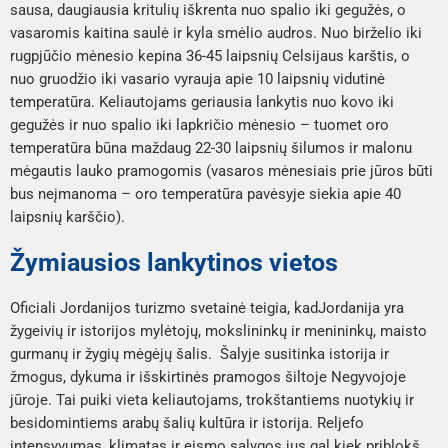
sausa, daugiausia kritulių iškrenta nuo spalio iki gegužės, o 
vasaromis kaitina saulė ir kyla smėlio audros. Nuo birželio iki 
rugpjūčio mėnesio kepina 36-45 laipsnių Celsijaus karštis, o 
nuo gruodžio iki vasario vyrauja apie 10 laipsnių vidutinė 
temperatūra. Keliautojams geriausia lankytis nuo kovo iki 
gegužės ir nuo spalio iki lapkričio mėnesio – tuomet oro 
temperatūra būna maždaug 22-30 laipsnių šilumos ir malonu 
mėgautis lauko pramogomis (vasaros mėnesiais prie jūros būti 
bus neįmanoma – oro temperatūra pavėsyje siekia apie 40 
laipsnių karščio).
Žymiausios lankytinos vietos
Oficiali Jordanijos turizmo svetainė teigia, kad
Jordanija yra  
žygeivių ir istorijos mylėtojų, mokslininkų ir menininkų, maisto 
gurmanų ir žygių mėgėjų šalis.  Šalyje susitinka istorija ir 
žmogus, dykuma ir išskirtinės pramogos šiltoje Negyvojoje 
jūroje. Tai puiki vieta keliautojams, trokštantiems nuotykių ir 
besidomintiems arabų šalių kultūra ir istorija. Reljefo 
intensyvumas, klimatas ir eismo sąlygos jus gal kiek priblokš, 