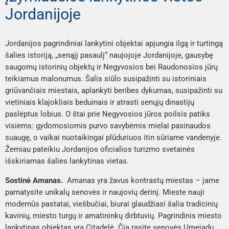
Jordanijoje
Jordanijos pagrindiniai lankytini objektai apjungia ilgą ir turtingą
šalies istoriją, „senąjį pasaulį“ naujojoje Jordanijoje, gausybę
saugomų istorinių objektų ir Negyvosios bei Raudonosios jūrų
teikiamus malonumus. Šalis siūlo susipažinti su istoriniais
griūvančiais miestais, aplankyti beribes dykumas, susipažinti su
vietiniais klajokliais beduinais ir atrasti senųjų dinastijų
paslėptus lobius. O štai prie Negyvosios jūros poilsis patiks
visiems: gydomosiomis purvo savybėmis mielai pasinaudos
suaugę, o vaikai nuotaikingai plūduriuos itin sūriame vandenyje.
Žemiau pateikiu Jordanijos oficialios turizmo svetainės
išskiriamas šalies lankytinas vietas.
Sostinė Amanas.
Amanas yra žavus kontrastų miestas – jame
pamatysite unikalų senovės ir naujovių derinį. Mieste nauji
modernūs pastatai, viešbučiai, biurai glaudžiasi šalia tradicinių
kavinių, miesto turgų ir amatininkų dirbtuvių. Pagrindinis miesto
lankytinas objektas yra
Citadelė
. Čia rasite senovės
Umejadų