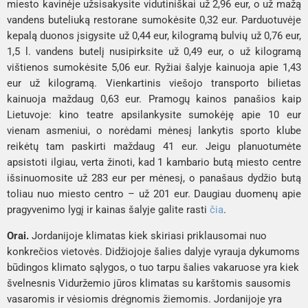
miesto kavinėje užsisakysite vidutiniškai už 2,96 eur, o už mažą 
vandens buteliuką restorane sumokėsite 0,32 eur. Parduotuvėje 
kepalą duonos įsigysite už 0,44 eur, kilogramą bulvių už 0,76 eur, 
1,5 l. vandens butelį nusipirksite už 0,49 eur, o už kilogramą 
vištienos sumokėsite 5,06 eur. Ryžiai šalyje kainuoja apie 1,43 
eur už kilogramą. Vienkartinis viešojo transporto bilietas 
kainuoja maždaug 0,63 eur. Pramogų kainos panašios kaip 
Lietuvoje: kino teatre apsilankysite sumokėję apie 10 eur 
vienam asmeniui, o norėdami mėnesį lankytis sporto klube 
reikėtų tam paskirti maždaug 41 eur. Jeigu planuotumėte 
apsistoti ilgiau, verta žinoti, kad 1 kambario butą miesto centre 
išsinuomosite už 283 eur per mėnesį, o panašaus dydžio butą 
toliau nuo miesto centro – už 201 eur. Daugiau duomenų apie 
pragyvenimo lygį ir kainas šalyje galite rasti 
čia
.
Orai. 
Jordanijoje klimatas kiek skiriasi priklausomai nuo 
konkrečios vietovės. Didžiojoje šalies dalyje vyrauja dykumoms 
būdingos klimato sąlygos, o tuo tarpu šalies vakaruose yra kiek 
švelnesnis Viduržemio jūros klimatas su karštomis sausomis 
vasaromis ir vėsiomis drėgnomis žiemomis. Jordanijoje yra 