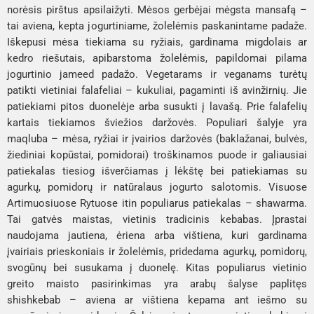
norėsis pirštus apsilaižyti. Mėsos gerbėjai mėgsta 
mansafą
 – 
tai aviena, kepta jogurtiniame, žolelėmis paskanintame padaže. 
Iškepusi mėsa tiekiama su ryžiais, gardinama migdolais ar 
kedro riešutais, apibarstoma žolelėmis, papildomai pilama 
jogurtinio 
jameed
 padažo. Vegetarams ir veganams turėtų 
patikti vietiniai 
falafeliai 
– kukuliai, pagaminti iš avinžirnių. Jie 
patiekiami pitos duonelėje arba susukti į lavašą. Prie falafelių 
kartais tiekiamos šviežios daržovės. Populiari šalyje yra 
maqluba
 – mėsa, ryžiai ir įvairios daržovės (baklažanai, bulvės, 
žiediniai kopūstai, pomidorai) troškinamos puode ir galiausiai 
patiekalas tiesiog išverčiamas į lėkštę bei patiekiamas su 
agurkų, pomidorų ir natūralaus jogurto salotomis. Visuose 
Artimuosiuose Rytuose itin populiarus patiekalas – 
shawarma
. 
Tai gatvės maistas, vietinis tradicinis kebabas. Įprastai 
naudojama jautiena, ėriena arba vištiena, kuri gardinama 
įvairiais prieskoniais ir žolelėmis, pridedama agurkų, pomidorų, 
svogūnų bei susukama į duonelę. Kitas populiarus vietinio 
greito maisto pasirinkimas yra arabų šalyse paplitęs 
shishkebab
 – aviena ar vištiena kepama ant iešmo su 