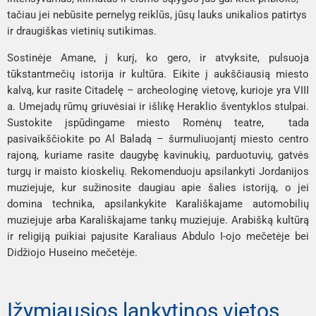
tačiau jei nebūsite pernelyg reiklūs, jūsų lauks unikalios patirtys 
ir draugiškas vietinių sutikimas.
Sostinėje 
Amane
, į kurį, ko gero, ir atvyksite, pulsuoja 
tūkstantmečių istorija ir kultūra. Eikite į aukščiausią miesto 
kalvą, kur rasite 
Citadelę
 – archeologinę vietovę, kurioje yra VIII 
a. 
Umejadų rūmų griuvėsiai
 ir išlikę 
Heraklio šventyklos stulpai
. 
Sustokite įspūdingame miesto 
Romėnų teatre
,  tada 
pasivaikščiokite po 
Al Baladą
 – šurmuliuojantį miesto centro 
rajoną, kuriame rasite daugybę kavinukių, parduotuvių, gatvės 
turgų ir maisto kioskelių. Rekomenduoju apsilankyti 
Jordanijos 
muziejuje
, kur sužinosite daugiau apie šalies istoriją, o jei 
domina technika, apsilankykite 
Karališkajame automobilių 
muziejuje
 arba 
Karališkajame tankų muziejuje
. Arabišką kultūrą 
ir religiją puikiai pajusite 
Karaliaus Abdulo I-ojo mečetėje
 bei 
Didžiojo Huseino mečetėje. 
Įžymiausios lankytinos vietos