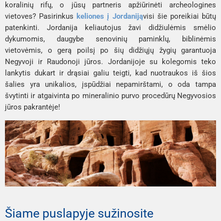
koralinių rifų, o jūsų partneris apžiūrinėti archeologines
vietoves? Pasirinkus
keliones į Jordaniją
visi šie poreikiai būtų
patenkinti. Jordanija keliautojus žavi didžiulėmis smėlio
dykumomis, daugybe senovinių paminklų, biblinėmis
vietovėmis, o gerą poilsį po šių didžiųjų žygių garantuoja
Negyvoji ir Raudonoji jūros. Jordanijoje su kolegomis teko
lankytis dukart ir drąsiai galiu teigti, kad nuotraukos iš šios
šalies yra unikalios, įspūdžiai nepamirštami, o oda tampa
švytinti ir atgaivinta po mineralinio purvo procedūrų Negyvosios
jūros pakrantėje!
Šiame puslapyje sužinosite