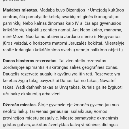
Madabos miestas
. Madaba buvo Bizantijos ir Umejadų kultūros
centras, čia pamatysite keletą svarbių religinės ikonografijos
paminklų.
Nebo kalnas
žinomas kaip IV a. čia apsigyvenusios
krikščionių klajoklių genties namai. Ant
Nebo kalno
, manoma,
mirė Mozė. Nuo kalno atsiveria
Jordano slėnio
ir
Negyvosios
jūros
vaizdai, o horizonte matomi
Jeruzalės bokštai
. Miestelyje
rasite ir daugiau krikščionims svarbių senojo palikimo objektų.
Danos biosferos rezervatas
. Tai vienintelis rezervatas
Jordanijoje apimantis 4 skirtingas šalies geografines zonas.
Daugelis rezervato augalų ir gyvūnų yra itin reti. Rezervate yra
keletas žygių takų, pavyzdžiui
Danos kaimo takas, Nawatef
takas, Wadi dathneh takas
ar
Urvų takas
, kuriais galite žygiuoti
užsisakę ekskursiją arba vieni.
Džerašo miestas.
Šioje gyvenvietėje žmonės gyveno jau nuo
neolito laikų. Tai vienas geriausiai išsilaikiusių Romos
provincijos miestų pasaulyje. Mieste pamatysite akmenimis
grįstas gatves, aukštas šventyklas kalvų viršūnėse, didingus