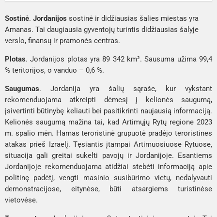
Sostinė
. 
Jordanijos
 sostinė ir didžiausias šalies miestas yra 
Amanas. Tai daugiausia gyventojų turintis didžiausias šalyje 
verslo, finansų ir pramonės centras.
Plotas
. Jordanijos plotas yra 89 342 km². Sausuma užima 99,4 
% teritorijos, o vanduo – 0,6 %.
Saugumas
. Jordanija yra šalių sąraše, kur vykstant 
rekomenduojama atkreipti dėmesį į kelionės saugumą, 
įsivertinti būtinybę keliauti bei pasitikrinti naujausią informaciją. 
Kelionės saugumą mažina tai, kad Artimųjų Rytų regione 2023 
m. spalio mėn. 
Hamas
 teroristinė grupuotė pradėjo teroristines 
atakas prieš Izraelį. Tęsiantis įtampai Artimuosiuose Rytuose, 
situacija gali greitai sukelti pavojų ir Jordanijoje. Esantiems 
Jordanijoje rekomenduojama atidžiai stebėti informaciją apie 
politinę padėtį, vengti masinio susibūrimo vietų, nedalyvauti 
demonstracijose, eitynėse, būti atsargiems turistinėse 
vietovėse.