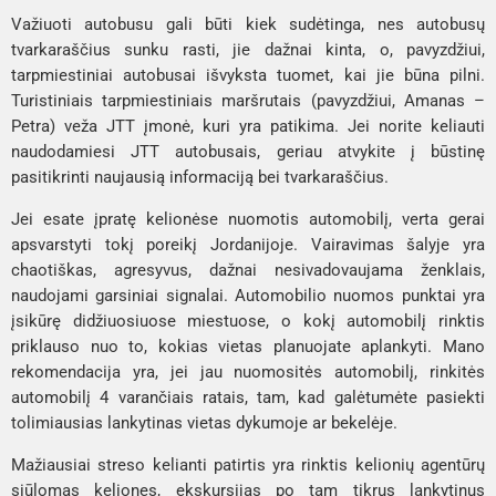
Važiuoti autobusu gali būti kiek sudėtinga, nes autobusų 
tvarkaraščius sunku rasti, jie dažnai kinta, o, pavyzdžiui, 
tarpmiestiniai autobusai išvyksta tuomet, kai jie būna pilni. 
Turistiniais tarpmiestiniais maršrutais (pavyzdžiui, 
Amanas – 
Petra
) veža 
JTT
 įmonė, kuri yra patikima. Jei norite keliauti 
naudodamiesi JTT autobusais, geriau atvykite į būstinę 
pasitikrinti naujausią informaciją bei tvarkaraščius.
Jei esate įpratę kelionėse nuomotis automobilį, verta gerai 
apsvarstyti tokį poreikį Jordanijoje. Vairavimas šalyje yra 
chaotiškas, agresyvus, dažnai nesivadovaujama ženklais, 
naudojami garsiniai signalai. Automobilio nuomos punktai yra 
įsikūrę didžiuosiuose miestuose, o kokį automobilį rinktis 
priklauso nuo to, kokias vietas planuojate aplankyti. Mano 
rekomendacija yra, jei jau nuomositės automobilį, rinkitės 
automobilį 4 varančiais ratais, tam, kad galėtumėte pasiekti 
tolimiausias lankytinas vietas dykumoje ar bekelėje. 
Mažiausiai streso kelianti patirtis yra rinktis kelionių agentūrų 
siūlomas keliones, ekskursijas po tam tikrus lankytinus 