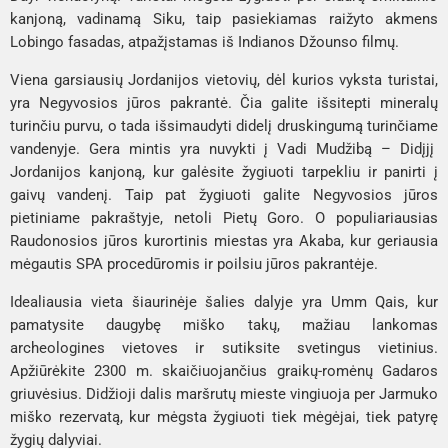
kanjoną, vadinamą 
Siku
, taip pasiekiamas raižyto akmens 
Lobingo fasadas
, atpažįstamas iš Indianos Džounso filmų.
Viena garsiausių Jordanijos vietovių, dėl kurios vyksta turistai, 
yra 
Negyvosios jūros pakrantė.
 Čia galite išsitepti mineralų 
turinčiu purvu, o tada išsimaudyti didelį druskingumą turinčiame 
vandenyje. Gera mintis yra nuvykti į 
Vadi Mudžibą – Didįjį  
Jordanijos kanjoną
, kur galėsite žygiuoti tarpekliu ir panirti į 
gaivų vandenį. Taip pat žygiuoti galite Negyvosios jūros 
pietiniame pakraštyje, netoli 
Pietų Goro
. O populiariausias 
Raudonosios jūros kurortinis miestas yra 
Akaba
, kur geriausia 
mėgautis SPA procedūromis ir poilsiu jūros pakrantėje.
Idealiausia vieta šiaurinėje šalies dalyje yra 
Umm Qais
, kur 
pamatysite daugybę miško takų, mažiau lankomas 
archeologines vietoves ir sutiksite svetingus vietinius. 
Apžiūrėkite 2300 m. skaičiuojančius graikų-romėnų 
Gadaros 
griuvėsius
. Didžioji dalis maršrutų mieste vingiuoja per 
Jarmuko 
miško rezervatą
, kur mėgsta žygiuoti tiek mėgėjai, tiek patyrę 
žygių dalyviai.