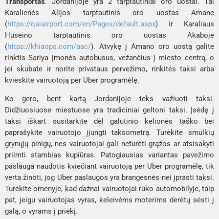
Transportas
. Jordanijoje yra 2 tarptautiniai oro uostai. Tai 
Karalienės Alijos tarptautinis oro uostas
 Amane 
(
https://qaiairport.com/en/Pages/default.aspx
) ir
 Karaliaus 
Huseino tarptautinis oro uostas
 Akaboje 
(
https://khiaops.com/aac/
). Atvykę į Amano oro uostą galite 
rinktis 
Sariya
 įmonės autobusus, vežančius į miesto centrą, o 
jei skubate ir norite privataus pervežimo, rinkitės taksi arba 
kvieskite vairuotoją per 
Uber
 programėlę. 
Ko gero, bent kartą Jordanijoje teks važiuoti taksi. 
Didžiuosiuose miestuose yra tradiciniai geltoni taksi. Įsėdę į 
taksi iškart susitarkite dėl galutinio kelionės taško bei 
paprašykite vairuotojo įjungti taksometrą. Turėkite smulkių 
grynųjų pinigų, nes vairuotojai gali neturėti grąžos ar atsisakyti 
priimti stambias kupiūras. Patogiausias variantas pavežimo 
paslauga naudotis kviečiant vairuotoją per 
Uber 
programėlę, tik 
verta žinoti, jog 
Uber
 paslaugos yra brangesnės nei įprasti taksi. 
Turėkite omenyje, kad dažnai vairuotojai rūko automobilyje, taip 
pat, jeigu vairuotojas vyras, keleivėms moterims derėtų sėsti į 
galą, o vyrams į priekį. 