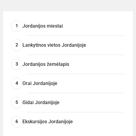
Jordanijos miestai
1
Lankytinos vietos Jordanijoje
2
Jordanijos žemėlapis
3
Orai Jordanijoje
4
Gidai Jordanijoje
5
Ekskursijos Jordanijoje
6