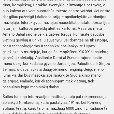
rūmų kompleksą, Heraklio šventyklą
ir
Bizantijos bažnyčią
, o
nuo kalvos atsivers nuostabūs miesto centro vaizdai. Jei norite
dar giliau pažvelgti į šalies istoriją – apsilankykite
Jordanijos
muziejuje
. Interaktyvus muziejus nuosekliai pristato Jordanijos
istoriją ir kultūros paveldą ateities kartoms. Vasaros metu
Amano Jabal rajone
veikia gatvės turgus, kur rasite daugybę
vietinių gėrybių ir unikalių suvenyrų. Jei domitės ne tik istorija,
bet ir technologijomis ir technika, apsilankykite
Hijazo
geležinkelio muziejuje
, kur galėsite apžiūrėti XIX-XX a. naudotą
garvežių kolekciją. Apsilankę
Darat al Fununo rajone
rasite
meno oazę, kur kadaise gyveno Jordanijos, Palestinos ir Sirijos
šeimos, o dabar vyksta daugybė meno renginių. Jeigu meno
jums vis dar bus mažoka, apsilankykite
Šiuolaikinio meno
galerijoje, Nabade
, kur eksponuojami tiek vietinių, tiek
pasaulinio lygio menininkų darbai.
Šalies turizmo informacijos institucija taip pat rekomenduoja
aplankyti Nimfaeumą, kuris pastatytas 191 m. bei
Romėnų
stiliaus teatrą
, kuris talpina maždaug 6000 žmonių. Kadaise tai