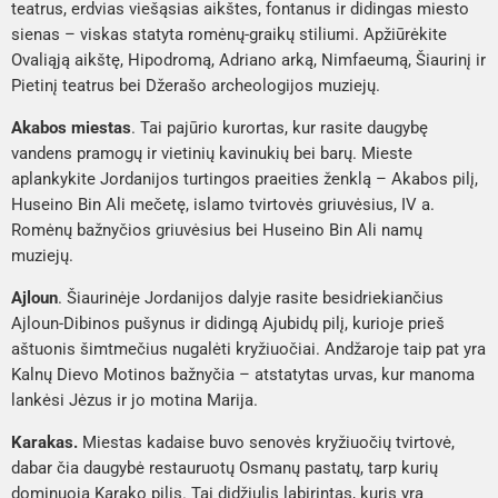
teatrus, erdvias viešąsias aikštes, fontanus ir didingas miesto
sienas – viskas statyta romėnų-graikų stiliumi. Apžiūrėkite
Ovaliąją aikštę, Hipodromą, Adriano arką, Nimfaeumą, Šiaurinį ir
Pietinį teatrus
bei
Džerašo archeologijos muziejų
.
Akabos miestas
. Tai pajūrio kurortas, kur rasite daugybę
vandens pramogų ir vietinių kavinukių bei barų. Mieste
aplankykite Jordanijos turtingos praeities ženklą –
Akabos pilį,
Huseino Bin Ali mečetę, islamo tvirtovės griuvėsius, IV a.
Romėnų bažnyčios griuvėsius
bei
Huseino Bin Ali namų
muziejų
.
Ajloun
. Šiaurinėje Jordanijos dalyje rasite besidriekiančius
Ajloun-Dibinos pušynus
ir didingą
Ajubidų pilį
, kurioje prieš
aštuonis šimtmečius nugalėti kryžiuočiai. Andžaroje taip pat yra
Kalnų Dievo Motinos bažnyčia
– atstatytas urvas, kur manoma
lankėsi Jėzus ir jo motina Marija.
Karakas.
Miestas kadaise buvo senovės kryžiuočių tvirtovė,
dabar čia daugybė restauruotų Osmanų pastatų, tarp kurių
dominuoja
Karako pilis.
Tai didžiulis labirintas, kuris yra