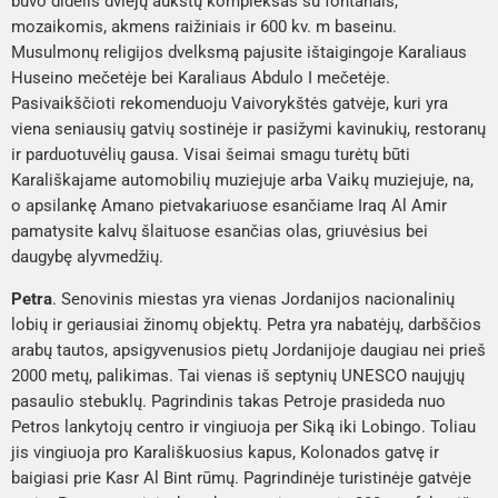
buvo didelis dviejų aukštų kompleksas su fontanais,
mozaikomis, akmens raižiniais ir 600 kv. m baseinu.
Musulmonų religijos dvelksmą pajusite ištaigingoje
Karaliaus
Huseino mečetėje
bei
Karaliaus Abdulo I mečetėje
.
Pasivaikščioti rekomenduoju
Vaivorykštės gatvėje
, kuri yra
viena seniausių gatvių sostinėje ir pasižymi kavinukių, restoranų
ir parduotuvėlių gausa. Visai šeimai smagu turėtų būti
Karališkajame automobilių muziejuje
arba
Vaikų muziejuje
, na,
o apsilankę Amano pietvakariuose esančiame
Iraq Al Amir
pamatysite kalvų šlaituose esančias olas, griuvėsius bei
daugybę alyvmedžių.
Petra
. Senovinis miestas yra vienas Jordanijos nacionalinių
lobių ir geriausiai žinomų objektų.
Petra
yra nabatėjų, darbščios
arabų tautos, apsigyvenusios pietų Jordanijoje daugiau nei prieš
2000 metų, palikimas. Tai vienas iš septynių UNESCO naujųjų
pasaulio stebuklų. Pagrindinis takas Petroje prasideda nuo
Petros lankytojų centro
ir vingiuoja per
Siką
iki
Lobingo
. Toliau
jis vingiuoja pro
Karališkuosius kapus, Kolonados gatvę
ir
baigiasi prie
Kasr Al Bint rūmų
. Pagrindinėje turistinėje gatvėje