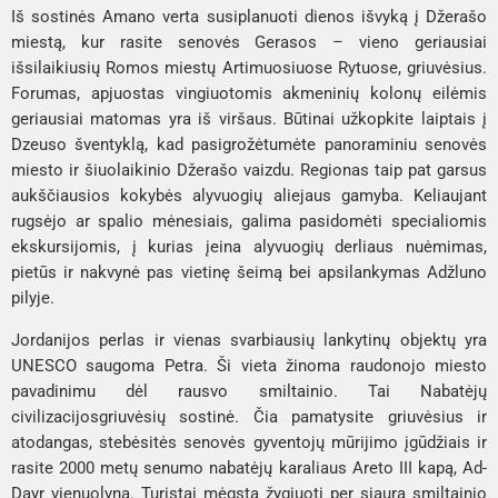
Iš sostinės 
Amano
 verta susiplanuoti dienos išvyką į 
Džerašo 
miestą
, kur rasite senovės 
Gerasos
 – vieno geriausiai 
išsilaikiusių Romos miestų Artimuosiuose Rytuose, griuvėsius. 
Forumas, apjuostas vingiuotomis akmeninių kolonų eilėmis 
geriausiai matomas yra iš viršaus. Būtinai užkopkite laiptais į 
Dzeuso šventyklą
, kad pasigrožėtumėte panoraminiu senovės 
miesto ir šiuolaikinio 
Džerašo 
vaizdu. Regionas taip pat garsus 
aukščiausios kokybės alyvuogių aliejaus gamyba. Keliaujant 
rugsėjo ar spalio mėnesiais, galima pasidomėti specialiomis 
ekskursijomis, į kurias įeina alyvuogių derliaus nuėmimas, 
pietūs ir nakvynė pas vietinę šeimą bei apsilankymas 
Adžluno 
pilyje
. 
Jordanijos perlas ir vienas svarbiausių lankytinų objektų yra 
UNESCO saugoma 
Petra
. Ši vieta žinoma raudonojo miesto 
pavadinimu dėl rausvo smiltainio. Tai 
Nabatėjų 
civilizacijos
griuvėsių sostinė
. Čia pamatysite griuvėsius ir 
atodangas, stebėsitės senovės gyventojų mūrijimo įgūdžiais ir 
rasite 2000 metų senumo 
nabatėjų karaliaus Areto III kapą
, 
Ad-
Dayr vienuolyną. 
Turistai mėgsta žygiuoti per siaurą smiltainio 