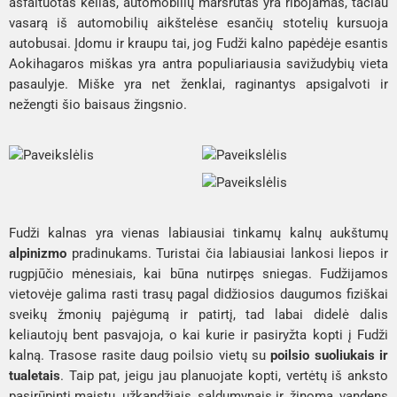
asfaltuotas kelias, automobilių maršrutas yra ribojamas, tačiau 
vasarą iš automobilių aikštelėse esančių stotelių kursuoja 
autobusai. Įdomu ir kraupu tai, jog Fudži kalno papėdėje esantis 
Aokihagaros
 miškas yra antra populiariausia savižudybių vieta 
pasaulyje. Miške yra net ženklai, raginantys apsigalvoti ir 
nežengti šio baisaus žingsnio.
Fudži kalnas yra vienas labiausiai tinkamų kalnų aukštumų 
alpinizmo
 pradinukams. Turistai čia labiausiai lankosi liepos ir 
rugpjūčio mėnesiais, kai būna nutirpęs sniegas. Fudžijamos 
vietovėje galima rasti trasų pagal didžiosios daugumos fiziškai 
sveikų žmonių pajėgumą ir patirtį, tad labai didelė dalis 
keliautojų bent pasvajoja, o kai kurie ir pasiryžta kopti į Fudži 
kalną. Trasose rasite daug poilsio vietų su 
poilsio suoliukais ir 
tualetais
. Taip pat, jeigu jau planuojate kopti, vertėtų iš anksto 
pasirūpinti maistu, užkandžiais, saldumynais ir, žinoma, vandens 