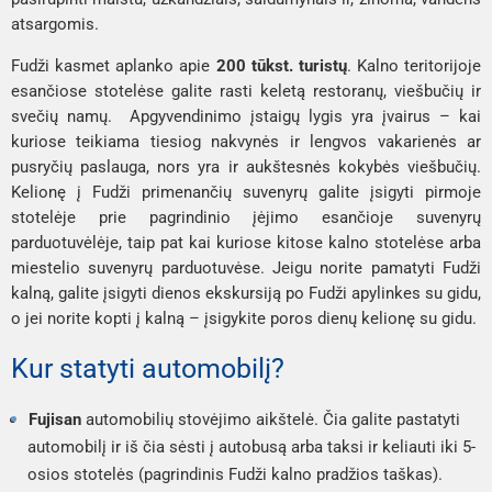
atsargomis.
Fudži kasmet aplanko apie 
200 tūkst. turistų
. Kalno teritorijoje 
esančiose stotelėse galite rasti keletą restoranų, viešbučių ir 
svečių namų.  Apgyvendinimo įstaigų lygis yra įvairus – kai 
kuriose teikiama tiesiog nakvynės ir lengvos vakarienės ar 
pusryčių paslauga, nors yra ir aukštesnės kokybės viešbučių. 
Kelionę į Fudži primenančių suvenyrų galite įsigyti pirmoje 
stotelėje prie pagrindinio įėjimo esančioje suvenyrų 
parduotuvėlėje, taip pat kai kuriose kitose kalno stotelėse arba 
miestelio suvenyrų parduotuvėse. Jeigu norite pamatyti Fudži 
kalną, galite įsigyti dienos ekskursiją po Fudži apylinkes su gidu, 
o jei norite kopti į kalną – įsigykite poros dienų kelionę su gidu.
Kur statyti automobilį?
Fujisan
 automobilių stovėjimo aikštelė. Čia galite pastatyti 
automobilį ir iš čia sėsti į autobusą arba taksi ir keliauti iki 5-
osios stotelės (pagrindinis Fudži kalno pradžios taškas).  