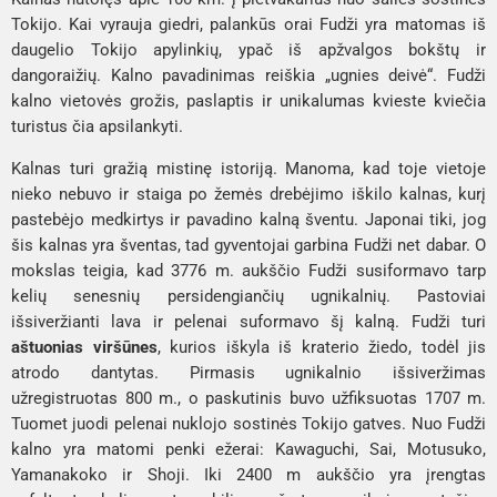
Tokijo. Kai vyrauja giedri, palankūs orai Fudži yra matomas iš 
daugelio Tokijo apylinkių, ypač iš apžvalgos bokštų ir 
dangoraižių. Kalno pavadinimas reiškia „ugnies deivė“. Fudži 
kalno vietovės grožis, paslaptis ir unikalumas kvieste kviečia 
turistus čia apsilankyti.
Kalnas turi gražią mistinę istoriją. Manoma, kad toje vietoje 
nieko nebuvo ir staiga po žemės drebėjimo iškilo kalnas, kurį 
pastebėjo medkirtys ir pavadino kalną šventu. Japonai tiki, jog 
šis kalnas yra šventas, tad gyventojai garbina Fudži net dabar. O 
mokslas teigia, kad 3776 m. aukščio Fudži susiformavo tarp 
kelių senesnių persidengiančių ugnikalnių. Pastoviai 
išsiveržianti lava ir pelenai suformavo šį kalną. Fudži turi 
aštuonias viršūnes
, kurios iškyla iš kraterio žiedo, todėl jis 
atrodo dantytas. Pirmasis ugnikalnio išsiveržimas 
užregistruotas 800 m., o paskutinis buvo užfiksuotas 1707 m. 
Tuomet juodi pelenai nuklojo sostinės Tokijo gatves. Nuo Fudži 
kalno yra matomi penki ežerai: 
Kawaguchi, Sai, Motusuko, 
Yamanakoko
 ir 
Shoji
. Iki 2400 m aukščio yra įrengtas 