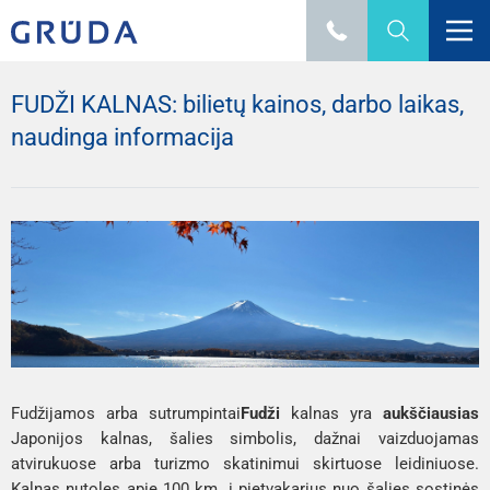
FUDŽI KALNAS: bilietų kainos, darbo laikas,
naudinga informacija
F
udžijamos 
arba sutrumpintai
Fudži
 kalnas yra 
aukščiausias
Japonijos kalnas, šalies simbolis, dažnai vaizduojamas 
atvirukuose arba turizmo skatinimui skirtuose leidiniuose. 
Kalnas nutolęs apie 100 km. į pietvakarius nuo šalies sostinės 