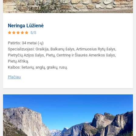
Neringa Lūžienė
5/5
Patirtis: 34 metai (-ų)
Specializuojasi: Graikija, Balkanų šalys, Artimuosius Rytų šalys,
Pietryčių Azijos šalys, Pietų, Centrinę ir Šiaurės Amerikos šalys,
Pietų Afriką.
Kalbos: lietuvių, anglų, graikų, rusų.
Plačiau