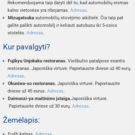
Rekomenduojama taip daryti dėl to, kad automobilių eismas 
kalno vietovėse yra ribojamas. 
Adresas
.
Mizugatsuka
 automobilių stovėjimo aikštelė. Čia taip pat 
galite palikti automobilį ir keliauti autobusu iki 5-osios 
stotelės. 
Adresas
.
Kur pavalgyti?
Fujikyu Unjokaku restoranas. 
Viešbučio patalpose esantis 
restoranas. Japoniška virtuvė. Papietausite dviese už 40 eurų. 
Adresas
.
Okuniwa-so restoranas. 
Japoniška virtuvė. Papietausite 
dviese už 45 eurus. 
Adresas
.
Daimonzi-ya maitinimo įstaiga.
Japoniška virtuvė. 
Papietausite dviese už 30 eurų. 
Adresas
.
Žemėlapis:
Fudži kalnas. 
Adresas
. 