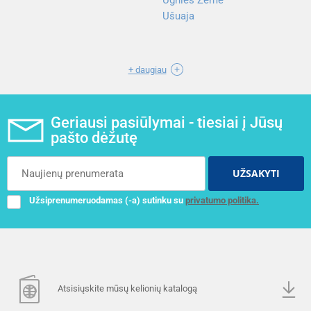
Ušuaja
+ daugiau
Geriausi pasiūlymai - tiesiai į Jūsų
pašto dėžutę
UŽSAKYTI
Užsiprenumeruodamas (-a) sutinku su
privatumo politika.
Atsisiųskite mūsų kelionių katalogą