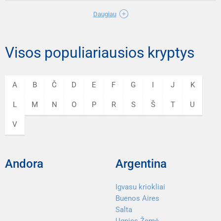
Daugiau
Visos populiariausios kryptys
A
B
Č
D
E
F
G
I
J
K
L
M
N
O
P
R
S
Š
T
U
V
Andora
Argentina
Igvasu kriokliai
Buenos Aires
Salta
Ugnies Žemė