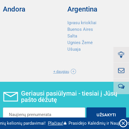
Andora
Argentina
Igvasu kriokliai
Buenos Aires
Salta
Ugnies Žemė
Ušuaja
+ daugiau
Geriausi pasiūlymai - tiesiai į Jūsų
pašto dėžutę
UŽSAKYTI
lionių pardavimai!
Plačiau!
🎄 Prasidėjo Kalėdinių ir Naujametinių k
Užsiprenumeruodamas (-a) sutinku su
privatumo politika.