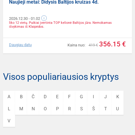
Naujieji metai: Didysis Baltijos kruizas 4d.
2026.12.30
- 01.02
liko 12 vietų. Puikiai įvertinta TOP kelionė Baltijos jūra. Nemokamas
išvykimas iš Klaipėdos.
356.15 €
Daugiau datų
Kaina nuo:
419 €
Visos populiariausios kryptys
A
B
Č
D
E
F
G
I
J
K
L
M
N
O
P
R
S
Š
T
U
V