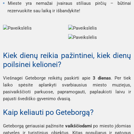
Mieste yra nemažai įvairaus stiliaus pirčių – būtinai
rezervuokite sau laiką ir išbandykite!
Kiek dienų reikia pažintinei, kiek dienų
poilsinei kelionei?
Viešnagei Geteborge reikėtų paskirti apie
3 dienas
. Per tiek
laiko spėsite aplankyti svarbiausius miesto muziejus,
pasivaikščioti parkuose, papramogauti, paplaukioti laivu ir
pajusti švediško gyvenimo dvasią.
Kaip keliauti po Geteborgą?
Geteborgą geriausiai pažinsite
vaikščiodami
po miesto įdomias
gatveles ir turistinius objektus. Kitas populiarus ir patogus