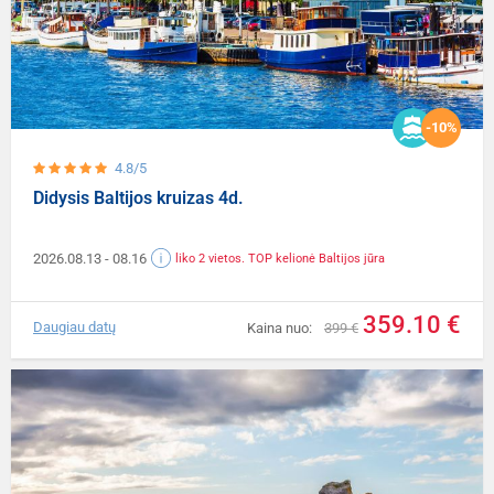
-10%
4.8/5
Didysis Baltijos kruizas 4d.
2026.08.13
- 08.16
liko 2 vietos. TOP kelionė Baltijos jūra
359.10 €
Daugiau datų
Kaina nuo:
399 €