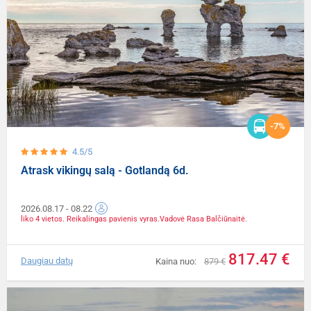
-7%
4.5/5
Atrask vikingų salą - Gotlandą 6d.
2026.08.17
- 08.22
liko 4 vietos. Reikalingas pavienis vyras.Vadovė Rasa Balčiūnaitė.
817.47 €
Daugiau datų
Kaina nuo:
879 €