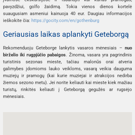
pavyzdžiui, golfo žaidimą. Tokia vienos dienos kortelė
suaugusiam asmeniui kainuoja 40 eur. Daugiau informacijos
ieškokite čia:
https://gocity.com/en/gothenburg
Geriausias laikas aplankyti Geteborgą
Rekomenduoju Geteborge lankytis vasaros mėnesiais –
nuo
birželio iki rugpjūčio pabaigos
. Žinoma, vasara yra pagrindinis
turistinis sezonas mieste, tačiau malonūs orai atveria
galimybes įdomioms lauko veikloms, vasarą veikia dauguma
muziejų ir pramogų (kai kurie muziejai ir atrakcijos nedirba
žiemos sezono metu). Jei norite keliauti kai mieste kiek mažiau
turistų, rinkitės keliauti į Geteborgą gegužės ar rugsėjo
mėnesiais.