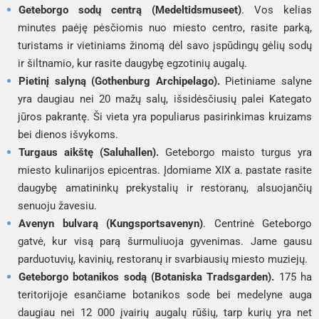
Geteborgo sodų centrą (Medeltidsmuseet)
. Vos kelias
minutes paėję pėsčiomis nuo miesto centro, rasite parką,
turistams ir vietiniams žinomą dėl savo įspūdingų gėlių sodų
ir šiltnamio, kur rasite daugybę egzotinių augalų.
Pietinį salyną (Gothenburg Archipelago).
Pietiniame salyne
yra daugiau nei 20 mažų salų, išsidėsčiusių palei Kategato
jūros pakrantę. Ši vieta yra populiarus pasirinkimas kruizams
bei dienos išvykoms.
Turgaus aikštę (Saluhallen).
Geteborgo maisto turgus yra
miesto kulinarijos epicentras. Įdomiame XIX a. pastate rasite
daugybę amatininkų prekystalių ir restoranų, alsuojančių
senuoju žavesiu.
Avenyn bulvarą (Kungsportsavenyn)
. Centrinė Geteborgo
gatvė, kur visą parą šurmuliuoja gyvenimas. Jame gausu
parduotuvių, kavinių, restoranų ir svarbiausių miesto muziejų.
Geteborgo botanikos sodą (Botaniska Tradsgarden).
175 ha
teritorijoje esančiame botanikos sode bei medelyne auga
daugiau nei 12 000 įvairių augalų rūšių, tarp kurių yra net