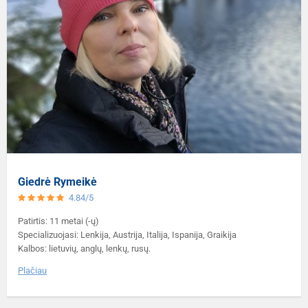
Giedrė Rymeikė
4.84/5
Patirtis: 11 metai (-ų)
Specializuojasi: Lenkija, Austrija, Italija, Ispanija, Graikija
Kalbos: lietuvių, anglų, lenkų, rusų.
Plačiau