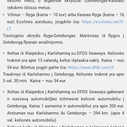
sezono metu, o atgaliniai skrydžiai (
Geteborgas-Kaunas
)
vykdomi ištisus metus.
Vilnius – Ryga
(kaina – 10 eur) arba
Kaunas-Ryga
(kaina – 16
eur)
Ecolines
autobusu. Įsigykite čia:
https://ecolines.net/lt-
LT
Tiesioginis skrydis
Ryga-Geteborgas
. Maršrutas iš Rygos į
Geteborgą
Ryanair
avialinijomis.
Keltas iš
Klaipėdos
į
Karlshamną
su
DFDS Seaways.
Kelionės
trukmė yra apie 13 valandų, keltai išplaukia naktį. Kaina – nuo
54 eur. Bilietus įsigyti galite čia:
https://www.dfds.com/lt
Traukinys iš
Karlshamno
į
Geteborgą
. Kelionės trukmė yra apie
5 val. 30 min. Kaina – nuo 54 eur.
Keltas iš
Klaipėdos
į
Karlshamną
su
DFDS Seaways
gabenant
ir nuosavą automobilį
bei tolimesnė kelionė automobiliu į
Geteborgą. Kaina 1 asmeniui ir automobiliui yra apie 200 eur.
Atstumas nuo Karlshamno iki Geteborgo – 294 km. (apie 4
val. kelionės automobiliu)