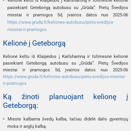
Kelionė keltu iš Klaipėdos į Karlshamną ir tolimesnė kelionė
pasiekiant Geteborgą autobusu su „Grūda“
. Pietų Švedijos
miestai ir pramogos 5d,
įvairios datos nuo 2025-06
https://www.gruda.lt/keliones-autobusu/pietu-svedijos-
miestai-ir-pramogos
Kelionė į Geteborgą
Kelionė keltu iš Klaipėdos į Karlshamną ir tolimesnė kelionė
pasiekiant Geteborgą autobusu su „Grūda“
. Pietų Švedijos
miestai ir pramogos 5d,
įvairios datos nuo 2025-06
https://www.gruda.lt/keliones-autobusu/pietu-svedijos-miestai-
ir-pramogos
Ką žinoti planuojant kelionę į
Geteborgą:
Mieste kalbama švedų kalba, tačiau didelė dalis gyventojų
moka ir anglų kalbą.