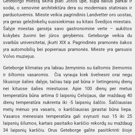
Geteborgo miestą skiria plati Jotos upė, supa dailūs parkai ir
sodai, o senovinė architektūra dera su moderniais statiniais ir
parduotuvėmis. Mieste veikia pagrindinis
Landvetter
oro uostas,
yra geras geležinkelių susisiekimas su kitais Švedijos miestais.
Šalyje miestas garsėja savo gastronomine verte – aukštos
kokybės žuvimi bei jūros gėrybėmis. Geteborge veikia du
svarbūs universitetai, įkurti XIX a. Pagrindinės pramonės šakos
yra automobilių bei popieriaus pramonės. Mieste yra garsusis
Volvo
muziejus.
Geteborge klimatas yra labiau žemyninis su šaltomis žiemomis
ir šiltomis vasaromis. Čia vyrauja kiek švelnesni orai negu
likusioje šalies dalyje, tačiau taip pat būna ir lietingesnių dienų
nei kituose šalies miestuose. Apie 100 dienų per metus
temperatūra būna artima 0 laipsnių Celsijaus, dar maždaug 40
dienų temperatūra nukrenta iki -5 laipsnių šalčio. Šalčiausias
metų mėnuo yra vasaris, o karščiausias įprastai būna liepa.
Vasaros mėnesiais temperatūra gali svyruoti nuo 15 iki 25
laipsnių šilumos, kartais pasitaiko karščio rekordų su maždaug
34 laipsnių karščiu. Orus Geteborge galite pasitikrinti šioje