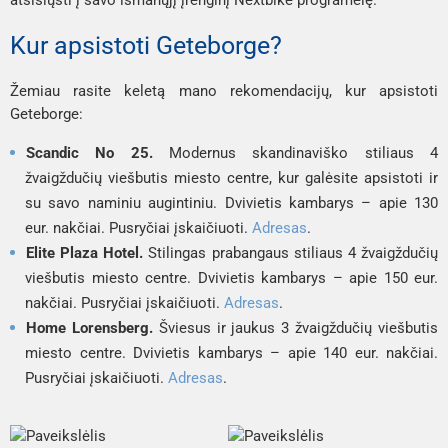
Kur apsistoti Geteborge?
Žemiau rasite keletą mano rekomendacijų, kur apsistoti
Geteborge:
Scandic No 25.
Modernus skandinaviško stiliaus 4
žvaigždučių viešbutis miesto centre, kur galėsite apsistoti ir
su savo naminiu augintiniu. Dvivietis kambarys – apie 130
eur. nakčiai. Pusryčiai įskaičiuoti.
Adresas
.
Elite Plaza Hotel.
Stilingas prabangaus stiliaus 4 žvaigždučių
viešbutis miesto centre. Dvivietis kambarys – apie 150 eur.
nakčiai. Pusryčiai įskaičiuoti.
Adresas
.
Home Lorensberg.
Šviesus ir jaukus 3 žvaigždučių viešbutis
miesto centre. Dvivietis kambarys – apie 140 eur. nakčiai.
Pusryčiai įskaičiuoti.
Adresas
.