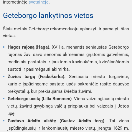
internetinėje
svetainėje
.
Geteborgo lankytinos vietos
Šiais metais Geteborge rekomenduoju aplankyti ir pamatyti šias
vietas:
Hagos rajoną (Haga).
XVII a. menantis seniausias Geteborgo
rajonas žavi savo senomis akmenimis grįstomis gatvelėmis,
mediniais pastatais ir jaukiomis kavinukėmis, kviečiančiomis
sustoti ir pasimėgauti akimirka.
Žuvies turgų (Feskekorka).
Seniausia miesto turgavietė,
kurioje įspūdingame pastate upės pakrantėje rasite daugybę
prekystalių, kur prekiaujama šviežia žuvimi.
Geteborgo uostą (Lilla Bommen)
. Viena vaizdingiausių miesto
vietų, žavinti gyvybinga valčių prieplauka bei vaizdais į Jotos
upę.
Gustavo Adolfo aikštę (Gustav Adolfs torg)
. Tai viena
įspūdingiausių ir lankomiausių miesto vietų, įrengta 1629 m.