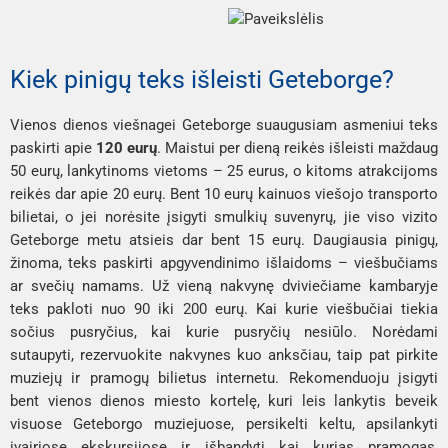
Kiek pinigų teks išleisti Geteborge?
Vienos dienos viešnagei Geteborge suaugusiam asmeniui teks
paskirti apie
120 eurų
. Maistui per dieną reikės išleisti maždaug
50 eurų, lankytinoms vietoms – 25 eurus, o kitoms atrakcijoms
reikės dar apie 20 eurų. Bent 10 eurų kainuos viešojo transporto
bilietai, o jei norėsite įsigyti smulkių suvenyrų, jie viso vizito
Geteborge metu atsieis dar bent 15 eurų. Daugiausia pinigų,
žinoma, teks paskirti apgyvendinimo išlaidoms – viešbučiams
ar svečių namams. Už vieną nakvynę dviviečiame kambaryje
teks pakloti nuo 90 iki 200 eurų. Kai kurie viešbučiai tiekia
sočius pusryčius, kai kurie pusryčių nesiūlo. Norėdami
sutaupyti, rezervuokite nakvynes kuo anksčiau, taip pat pirkite
muziejų ir pramogų bilietus internetu. Rekomenduoju įsigyti
bent vienos dienos
miesto kortelę
, kuri leis lankytis beveik
visuose Geteborgo muziejuose, persikelti keltu, apsilankyti
įvairiose ekskursijose ir išbandyti kai kurias pramogas,