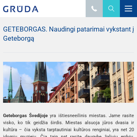
GETEBORGAS. Naudingi patarimai vykstant į
Geteborgą
Geteborgas Švedijoje
yra išties
neeilinis miestas. Jame rasite
visko, ko tik geidžia širdis. Miestas alsuoja jūros dvasia ir
kultūra – čia vyksta tarptautiniai kultūros renginiai, yra net 20
įdomių muziejų. Čia taip pat rasite daugybę žaliųjų erdvių,