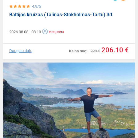
4.9/5
Baltijos kruizas (Talinas-Stokholmas-Tartu) 3d.
2026.08.08
- 08.10
vietų nėra
206.10 €
Daugiau datų
Kaina nuo:
229 €