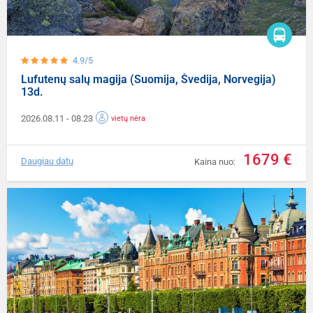
4.9/5
Lufutenų salų magija (Suomija, Švedija, Norvegija)
13d.
2026.08.11
- 08.23
vietų nėra
1679 €
Daugiau datų
Kaina nuo: