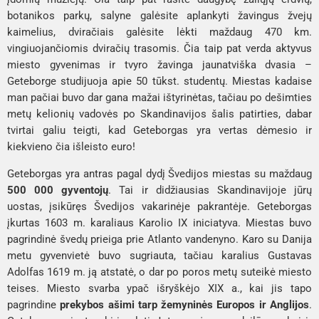
botanikos parkų, salyne galėsite aplankyti žavingus žvejų
kaimelius, dviračiais galėsite lėkti maždaug 470 km.
vingiuojančiomis dviračių trasomis. Čia taip pat verda aktyvus
miesto gyvenimas ir tvyro žavinga jaunatviška dvasia –
Geteborge studijuoja apie 50 tūkst. studentų. Miestas kadaise
man pačiai buvo dar gana mažai ištyrinėtas, tačiau po dešimties
metų kelionių vadovės po Skandinavijos šalis patirties, dabar
tvirtai galiu teigti, kad Geteborgas yra vertas dėmesio ir
kiekvieno čia išleisto euro!
Geteborgas yra antras pagal dydį Švedijos miestas su maždaug
500 000 gyventojų
. Tai ir didžiausias Skandinavijoje jūrų
uostas, įsikūręs Švedijos vakarinėje pakrantėje. Geteborgas
įkurtas 1603 m. karaliaus Karolio IX iniciatyva. Miestas buvo
pagrindinė švedų prieiga prie Atlanto vandenyno. Karo su Danija
metu gyvenvietė buvo sugriauta, tačiau karalius Gustavas
Adolfas 1619 m. ją atstatė, o dar po poros metų suteikė miesto
teises. Miesto svarba ypač išryškėjo XIX a., kai jis tapo
pagrindine
prekybos ašimi tarp žemyninės Europos ir Anglijos
.