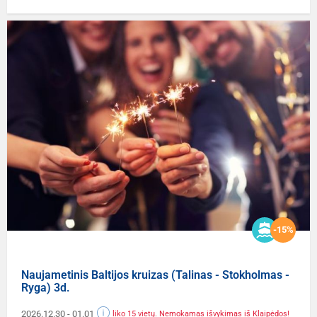
-15%
Naujametinis Baltijos kruizas (Talinas - Stokholmas -
Ryga) 3d.
2026.12.30
- 01.01
liko 15 vietų. Nemokamas išvykimas iš Klaipėdos!