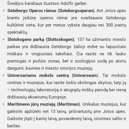
Švedijos karaliaus Gustavo Adolfo garbei.
Geteborgo Operos rūmus (Goteborgsoperan).
Ant Jotos upės
kranto įsikūrę operos rūmai yra svarbiausia Geteborgo
kultūrinė vieta, kur per metus vyksta daugiau nei 300 įvairių
spektaklių.
Slotskogeno parką (Slottsskogen).
137 ha užimantis miesto
parkas yra didžiausia Geteborgo žalioji erdvė su lapuočiais
miškais ir vingiuotais takeliais. Čia rasite ne tik lauko
pramogas ir poilsio zonas, bet ir zoologijos sodą po atviru
dangumi, kavines ir miesto istorijos muziejų.
Universariumo mokslo centrą (Universeum
). Tai mokslo
centras ir muziejus, kur rasite šešis skirtingus skyrius, tarp jų
– technologijų laboratoriją ir atogrąžų miškų parodą bei vieną
didžiausių akvariumų Europoje.
Maritimeno jūrų muziejų (Maritiman)
. Unikalus muziejus, kur
galėsite apžiūrėti net 13 laivų, prišvartuotų prie Jotos upės.
Galėsite įlipti į karinį laivą, povandeninį laivą, istorines valtis ir
baržas.