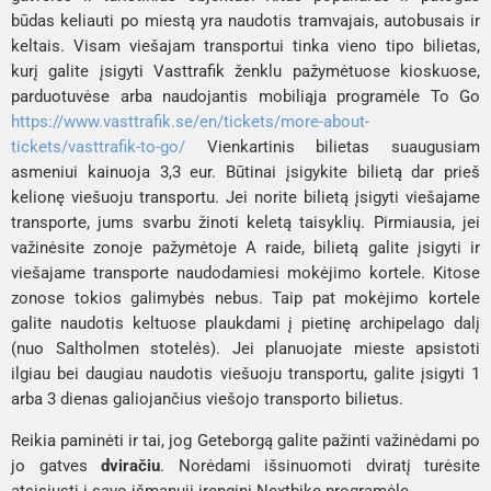
būdas keliauti po miestą yra naudotis tramvajais, autobusais ir
keltais. Visam viešajam transportui tinka vieno tipo bilietas,
kurį galite įsigyti
Vasttrafik
ženklu pažymėtuose kioskuose,
parduotuvėse arba naudojantis mobiliąja programėle
To Go
https://www.vasttrafik.se/en/tickets/more-about-
tickets/vasttrafik-to-go/
Vienkartinis bilietas suaugusiam
asmeniui kainuoja 3,3 eur. Būtinai įsigykite bilietą dar prieš
kelionę viešuoju transportu. Jei norite bilietą įsigyti viešajame
transporte, jums svarbu žinoti keletą taisyklių. Pirmiausia, jei
važinėsite zonoje pažymėtoje A raide, bilietą galite įsigyti ir
viešajame transporte naudodamiesi mokėjimo kortele. Kitose
zonose tokios galimybės nebus. Taip pat mokėjimo kortele
galite naudotis keltuose plaukdami į pietinę archipelago dalį
(nuo
Saltholmen
stotelės). Jei planuojate mieste apsistoti
ilgiau bei daugiau naudotis viešuoju transportu, galite įsigyti 1
arba 3 dienas galiojančius viešojo transporto bilietus.
Reikia paminėti ir tai, jog Geteborgą galite pažinti važinėdami po
jo gatves
dviračiu
. Norėdami išsinuomoti dviratį turėsite
atsisiųsti į savo išmanųjį įrenginį
Nextbike
programėlę.