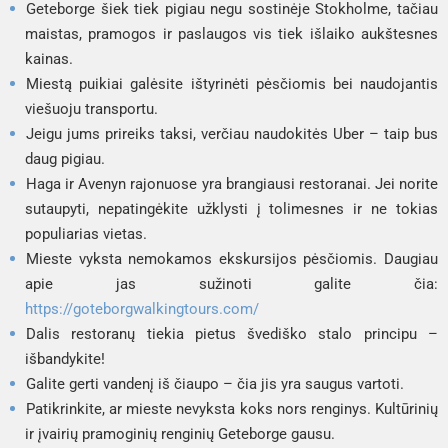
Geteborge šiek tiek pigiau negu sostinėje Stokholme, tačiau
maistas, pramogos ir paslaugos vis tiek išlaiko aukštesnes
kainas.
Miestą puikiai galėsite ištyrinėti pėsčiomis bei naudojantis
viešuoju transportu.
Jeigu jums prireiks taksi, verčiau naudokitės
Uber
– taip bus
daug pigiau.
Haga
ir
Avenyn
rajonuose yra brangiausi restoranai. Jei norite
sutaupyti, nepatingėkite užklysti į tolimesnes ir ne tokias
populiarias vietas.
Mieste vyksta nemokamos ekskursijos pėsčiomis. Daugiau
apie jas sužinoti galite čia:
https://goteborgwalkingtours.com/
Dalis restoranų tiekia pietus švediško stalo principu –
išbandykite!
Galite gerti vandenį iš čiaupo – čia jis yra saugus vartoti.
Patikrinkite, ar mieste nevyksta koks nors renginys. Kultūrinių
ir įvairių pramoginių renginių Geteborge gausu.