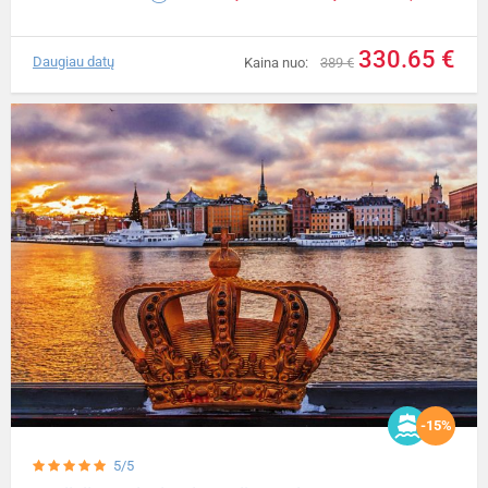
330.65 €
Daugiau datų
Kaina nuo:
389 €
-15%
5/5