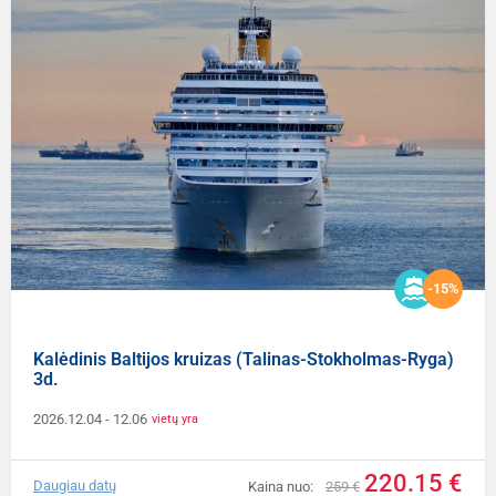
-15%
Kalėdinis Baltijos kruizas (Talinas-Stokholmas-Ryga)
3d.
2026.12.04
- 12.06
vietų yra
220.15 €
Daugiau datų
Kaina nuo:
259 €