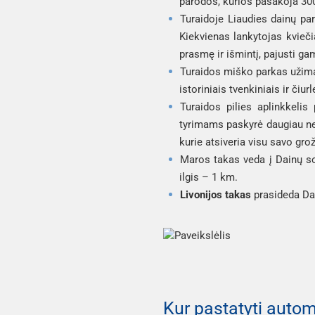
parodos, kurios pasakoja 300
Turaidoje Liaudies dainų par
Kiekvienas lankytojas kvieči
prasmę ir išmintį, pajusti ga
Turaidos miško parkas užima 
istoriniais tvenkiniais ir čiur
Turaidos pilies aplinkkeli
tyrimams paskyrė daugiau nei
kurie atsiveria visu savo gro
Maros takas veda į Dainų so
ilgis – 1 km.
Livonijos takas
prasideda Dai
Kur pastatyti autom