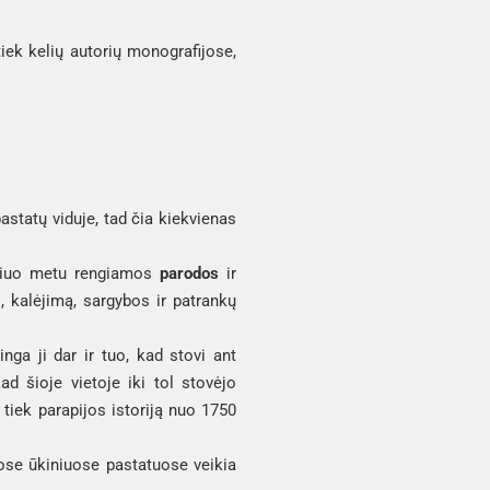
tiek kelių autorių monografijose,
astatų viduje, tad čia kiekvienas
 šiuo metu rengiamos
parodos
ir
s, kalėjimą, sargybos ir patrankų
inga ji dar ir tuo, kad stovi ant
ad šioje vietoje iki tol stovėjo
 tiek parapijos istoriją nuo 1750
tuose ūkiniuose pastatuose veikia