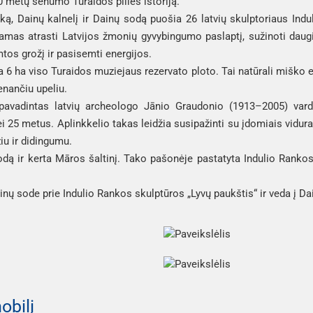
 metų senumo Turaidos pilies istoriją.
ką, Dainų kalnelį ir Dainų sodą puošia 26 latvių skulptoriaus Ind
amas atrasti Latvijos žmonių gyvybingumo paslaptį, sužinoti daugi
mtos grožį ir pasisemti energijos.
6 ha viso Turaidos muziejaus rezervato ploto. Tai natūrali miško er
lenančiu upeliu.
s pavadintas latvių archeologo Jānio Graudonio (1913–2005) vard
 25 metus. Aplinkkelio takas leidžia susipažinti su įdomiais vidur
žiu ir didingumu.
dą ir kerta Māros šaltinį. Tako pašonėje pastatyta Indulio Ranko
nų sode prie Indulio Rankos skulptūros „Lyvų paukštis“ ir veda į Dai
obilį