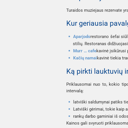
Turaidos muziejaus rezervate yr
Kur geriausia paval
Aparjods
restorano šefai siū
stilių. Restoranas didžiuojasi
Murr … cafe
kavinė įsikūrusi
Kačių namai
kavinė tiekia tra
Ką pirkti lauktuvių 
Priklausomai nuo to, kokio tipo
intervalą:
latviški saldumynai patiks t
Latviški gėrimai, tokie kaip 
rankų darbo gaminiai iš odos
Kainos gali svyruoti priklausom