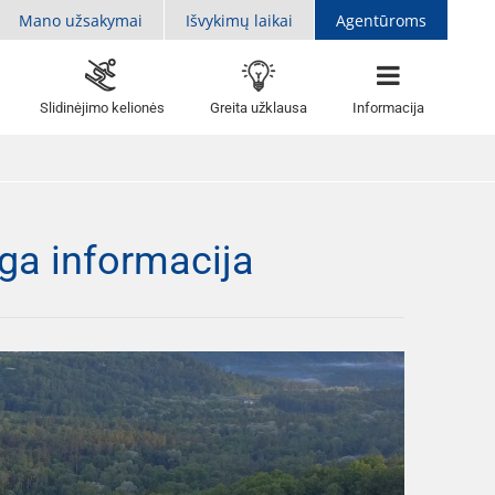
Mano užsakymai
Išvykimų laikai
Agentūroms
Slidinėjimo kelionės
Greita užklausa
Informacija
nga informacija