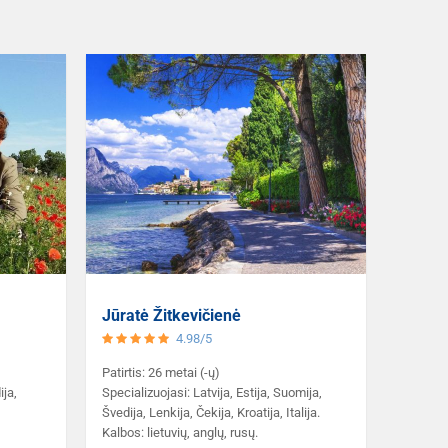
Jūratė Žitkevičienė
4.98/5
Patirtis: 26 metai (-ų)
ija,
Specializuojasi: Latvija, Estija, Suomija,
Švedija, Lenkija, Čekija, Kroatija, Italija.
Kalbos: lietuvių, anglų, rusų.