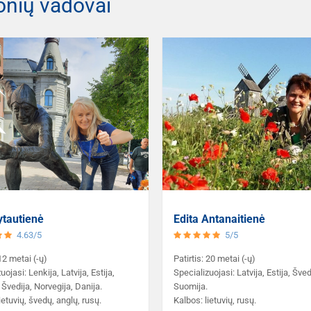
onių vadovai
ytautienė
Edita Antanaitienė
4.63/5
5/5
 12 metai (-ų)
Patirtis: 20 metai (-ų)
uojasi: Lenkija, Latvija, Estija,
Specializuojasi: Latvija, Estija, Šved
Švedija, Norvegija, Danija.
Suomija.
ietuvių, švedų, anglų, rusų.
Kalbos: lietuvių, rusų.