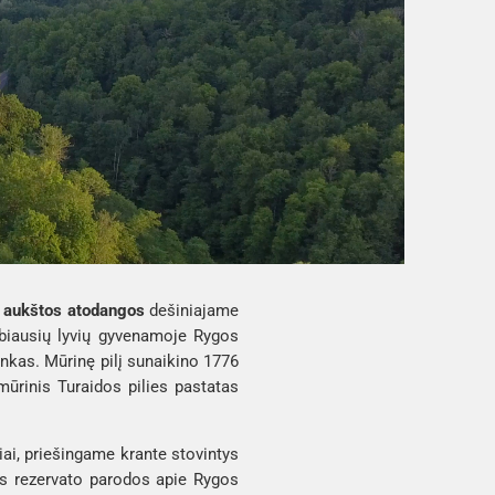
aukštos atodangos
dešiniajame
rbiausių lyvių gyvenamoje Rygos
rankas. Mūrinę pilį sunaikino 1776
ūrinis Turaidos pilies pastatas
giai, priešingame krante stovintys
us rezervato parodos apie Rygos