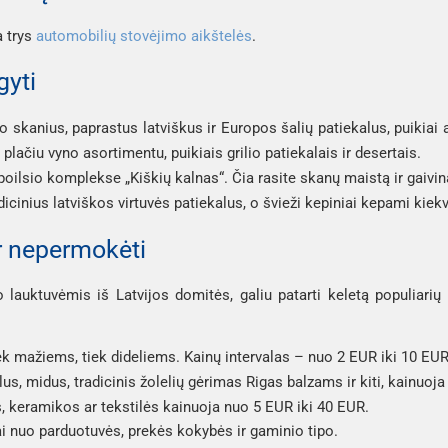
a trys
automobilių stovėjimo aikštelės
.
gyti
lo skanius, paprastus latviškus ir Europos šalių patiekalus, puikiai
 plačiu vyno asortimentu, puikiais grilio patiekalais ir desertais.
 poilsio komplekse „Kiškių kalnas“. Čia rasite skanų maistą ir gaivi
dicinius latviškos virtuvės patiekalus, o švieži kepiniai kepami kiekv
ir nepermokėti
 lauktuvėmis iš Latvijos domitės, galiu patarti keletą populiarių p
iek mažiems, tiek dideliems. Kainų intervalas – nuo 2 EUR iki 10 EUR
alus, midus, tradicinis žolelių gėrimas Rigas balzams ir kiti, kainuoj
, keramikos ar tekstilės kainuoja nuo 5 EUR iki 40 EUR.
ai nuo parduotuvės, prekės kokybės ir gaminio tipo.