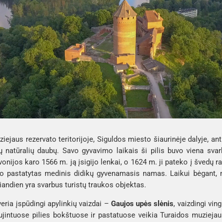
iejaus rezervato teritorijoje, Siguldos miesto šiaurinėje dalyje, ant
jų natūralių daubų. Savo gyvavimo laikais ši pilis buvo viena sva
ivonijos karo 1566 m. ją įsigijo lenkai, o 1624 m. ji pateko į švedų 
o pastatytas medinis didikų gyvenamasis namas. Laikui bėgant, m
šiandien yra svarbus turistų traukos objektas.
veria įspūdingi apylinkių vaizdai –
Gaujos upės slėnis
, vaizdingi vin
ujintuose pilies bokštuose ir pastatuose veikia Turaidos muzieja