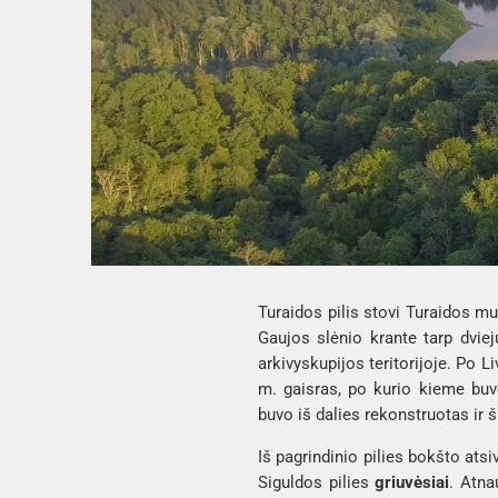
Turaidos pilis stovi Turaidos muz
Gaujos slėnio krante tarp dvie
arkivyskupijos teritorijoje. Po L
m. gaisras, po kurio kieme buv
buvo iš dalies rekonstruotas ir 
Iš pagrindinio pilies bokšto atsi
Siguldos pilies
griuvėsiai
. Atna