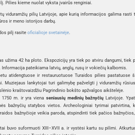
lį. Pilies kieme nuolat vyksta įvairūs renginiai.
ėtų viduramžių pilių Latvijoje, apie kurią informacijos galima rasti 
ūros ir meno istorijos darbų.
os pilį rasite
oficialioje svetainėje
.
s užima 42 ha ploto. Ekspozicijų yra tiek po atviru dangumi, tiek p
. Informacija pateikiama latvių, anglų, rusų ir vokiečių kalbomis.
etu atidengtuose ir restauruotuose Turaidos pilies pastatuose
i. Muziejaus lankytojai turi galimybę pažvelgti į viduramžių rūsiu
slėnio kraštovaizdžiu Pagrindinio bokšto apžvalgos aikštelėje.
a 1750 m. ir yra viena
seniausių medinių bažnyčių
Latvijoje. Ypat
s bažnyčių statybos vietos. Archeologiniai tyrimai patvirtina, k
raidos bažnyčioje veikia paroda, atspindinti tiek pačios bažnyčios,
tai buvo suformuoti XIII–XVII a. ir vystėsi kartu su pilimi. Atkur