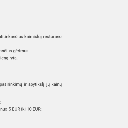
 atitinkančius kaimišką restorano
nančius gėrimus.
ieną rytą.
asirinkimų ir apytikslį jų kainų
;
a nuo 5 EUR iki 10 EUR;