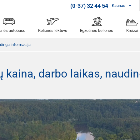
(0-37) 32 44 54
Kaunas
ionės autobusu
Kelionės lėktuvu
Egzotinės kelionės
Kruizai
udinga informacija
ų kaina, darbo laikas, naudi