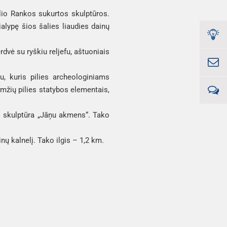
ulio Rankos sukurtos skulptūros.
alypę šios šalies liaudies dainų
dvė su ryškiu reljefu, aštuoniais
u, kuris pilies archeologiniams
amžių pilies statybos elementais,
s skulptūra „Jāņu akmens“. Tako
nų kalnelį. Tako ilgis – 1,2 km.