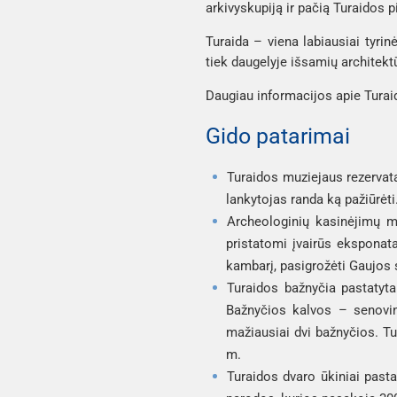
arkivyskupiją ir pačią Turaidos pi
Turaida – viena labiausiai tyrin
tiek daugelyje išsamių architekt
Daugiau informacijos apie Turaid
Gido patarimai
Turaidos muziejaus rezervata
lankytojas randa ką pažiūrėti
Archeologinių kasinėjimų m
pristatomi įvairūs eksponata
kambarį, pasigrožėti Gaujos 
Turaidos bažnyčia pastatyt
Bažnyčios kalvos – senovinė
mažiausiai dvi bažnyčios. Tu
m.
Turaidos dvaro ūkiniai pasta