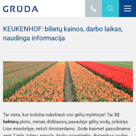
KEUKENHOF: bilietų kainos, darbo laikas,
naudinga informacija
Tai vieta, kur trokšta nukeliauti visi gėlių mylėtojai! Tai 
32 
hektarų
 ploto, vienas didžiausių pasaulyje gėlių sodų, įsikūręs 
Lise miestelyje, netoli Amsterdamo. Sode kasmet pasodinama 
apie 7 mln. tulpių, narcizų, krokų svogūnėlių. Botanikos sodas 