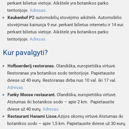
perkant bilietus vietoje. Aikštelė yra botanikos parko 
teritorijoje. 
Adresas
. 
Keukenhof P2
 automobilių stovėjimo aikštelė. Automobilio 
stovėjimas kainuoja 9 eur. perkant bilietus internetu ir 14 eur. 
perkant bilietus vietoje. Aikštelė yra botanikos parko 
teritorijoje. 
Adresas.
Kur pavalgyti?
Hofboerderij restoranas. 
Olandiška, europietiška virtuvė. 
Restoranas yra botanikos sodo teritorijoje. Papietausite 
dviese už 40 eurų. Restoranas dirba nuo 10 val. iki 17 val. 
Adresas.
Funky Moose restaurant. 
Olandiška, europietiška virtuvė. 
Atstumas iki botanikos sodo – apie 2 km.  Papietausite 
dviese už 40 eurų. 
Adresas.
Restaurant Hanami Lisse.
Azijos skonių virtuvė.
Atstumas iki 
botanikos sodo – apie 1,5 km. Papietausite dviese už 30 eurų. 