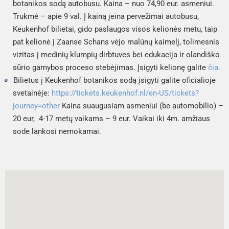
botanikos sodą autobusu. Kaina – nuo 74,90 eur. asmeniui. 
Trukmė – apie 9 val. Į kainą įeina pervežimai autobusu, 
Keukenhof bilietai, gido paslaugos visos kelionės metu, taip 
pat kelionė į 
Zaanse Schans
 vėjo malūnų kaimelį, tolimesnis 
vizitas į medinių klumpių dirbtuves bei edukacija ir olandiško 
sūrio gamybos proceso stebėjimas. Įsigyti kelionę galite 
čia.
Bilietus į Keukenhof botanikos sodą įsigyti galite oficialioje 
svetainėje: 
https://tickets.keukenhof.nl/en-US/tickets?
journey=other
 Kaina suaugusiam asmeniui (be automobilio) – 
20 eur,  4-17 metų vaikams – 9 eur. Vaikai iki 4m. amžiaus 
sode lankosi nemokamai. 