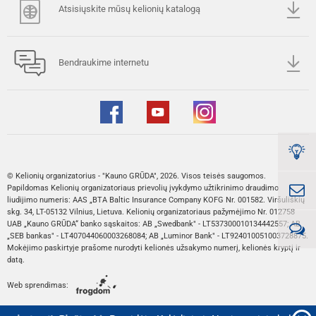
Atsisiųskite mūsų kelionių katalogą
Bendraukime internetu
© Kelionių organizatorius - "Kauno GRŪDA", 2026. Visos teisės saugomos.
Papildomas Kelionių organizatoriaus prievolių įvykdymo užtikrinimo draudimo
liudijimo numeris: AAS „BTA Baltic Insurance Company KOFG Nr. 001582. Viršuliškių
skg. 34, LT-05132 Vilnius, Lietuva. Kelionių organizatoriaus pažymėjimo Nr. 012758
UAB „Kauno GRŪDA“ banko sąskaitos: AB „Swedbank" - LT537300010134442557; AB
„SEB bankas" - LT407044060003268084; AB „Luminor Bank" - LT924010051003728875.
Mokėjimo paskirtyje prašome nurodyti kelionės užsakymo numerį, kelionės kryptį ir
datą.
Web sprendimas: