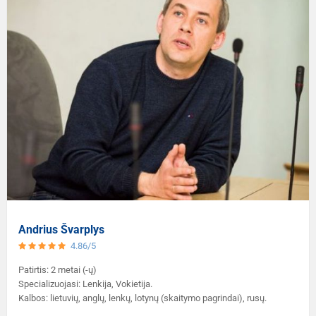
Andrius Švarplys
4.86/5
Patirtis: 2 metai (-ų)
Specializuojasi: Lenkija, Vokietija.
Kalbos: lietuvių, anglų, lenkų, lotynų (skaitymo pagrindai), rusų.