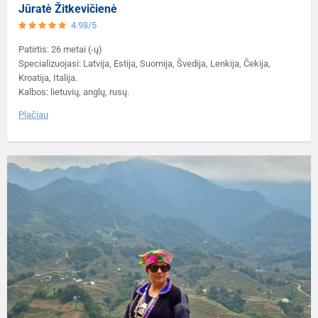
Jūratė Žitkevičienė
4.98/5
Patirtis: 26 metai (-ų)
Specializuojasi: Latvija, Estija, Suomija, Švedija, Lenkija, Čekija,
Kroatija, Italija.
Kalbos: lietuvių, anglų, rusų.
Plačiau