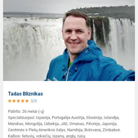
Tadas Bliznikas
5/5
Patirtis: 26 metai (-ų)
Specializuojasi: Ispanija, Portugalija Austrija, Slovėnija, Islandija,
Marokas, Mongolija, Uzbekija, JAE, Omanas, P.Korėja, Japonija,
Centrinės ir Pietų Amerikos šalys, Namibija, Botsvana, Zimbabvė.
Kalbos: lietuvių, vokiečių, ispanų, anglų, rusų.