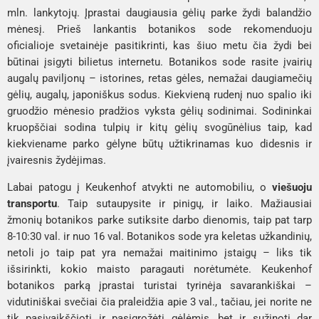
mln. lankytojų. Įprastai daugiausia gėlių parke žydi balandžio 
mėnesį. Prieš lankantis botanikos sode rekomenduoju 
oficialioje svetainėje pasitikrinti, kas šiuo metu čia žydi bei 
būtinai įsigyti bilietus internetu. Botanikos sode rasite įvairių 
augalų paviljonų – istorines, retas gėles, nemažai daugiamečių 
gėlių, augalų, japoniškus sodus. Kiekvieną rudenį nuo spalio iki 
gruodžio mėnesio pradžios vyksta gėlių sodinimai. Sodininkai 
kruopščiai sodina tulpių ir kitų gėlių svogūnėlius taip, kad 
kiekviename parko gėlyne būtų užtikrinamas kuo didesnis ir 
įvairesnis žydėjimas.
Labai patogu į Keukenhof atvykti ne automobiliu, o 
viešuoju 
transportu
. Taip sutaupysite ir pinigų, ir laiko. Mažiausiai 
žmonių botanikos parke sutiksite darbo dienomis, taip pat tarp 
8-10:30 val. ir nuo 16 val. Botanikos sode yra keletas užkandinių, 
netoli jo taip pat yra nemažai maitinimo įstaigų – liks tik 
išsirinkti, kokio maisto paragauti norėtumėte. Keukenhof 
botanikos parką įprastai turistai tyrinėja savarankiškai – 
vidutiniškai svečiai čia praleidžia apie 3 val., tačiau, jei norite ne 
tik pasivaikščioti ir pasigrožėti gėlėmis, bet ir sužinoti dar 