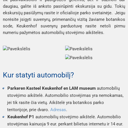
daugiau, galite iš anksto pasirūpinti ekskursija su gidu. Tokių 
ekskursijų pasiūlymų rasite ir oficialioje parko svetainėje.  Jeigu 
norėsite įsigyti suvenyrų, primenančių vizitą žaviame botanikos 
sode, Keukenhof suvenyrų parduotuvę rasite netoli pirmu 
numeriu pažymėtos automobilių stovėjimo aikštelės. 
Kur statyti automobilį?
Parkeren Kasteel Keukenhof en LAM museum
 automobilių 
stovėjimo aikštelė. Automobilio stovėjimas yra nemokamas, 
jei tik rasite čia vietų. Aikštelė yra botanikos parko 
teritorijoje, prie dvaro. 
Adresas
. 
Keukenhof P1
 automobilių stovėjimo aikštelė. Automobilio 
stovėjimas kainuoja 9 eur. perkant bilietus internetu ir 14 eur. 