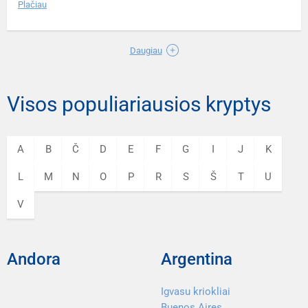
Plačiau
Daugiau
Visos populiariausios kryptys
A
B
Č
D
E
F
G
I
J
K
L
M
N
O
P
R
S
Š
T
U
V
Andora
Argentina
Igvasu kriokliai
Buenos Aires