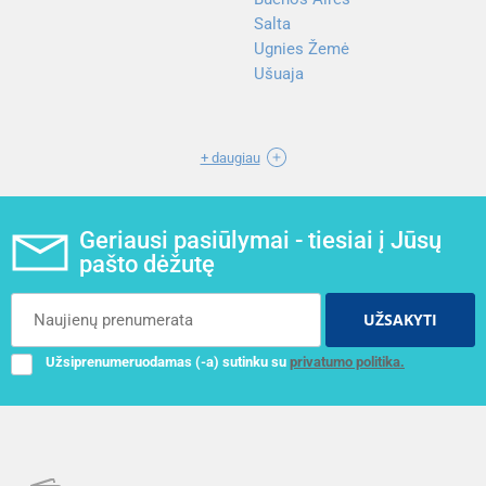
Salta
Ugnies Žemė
Ušuaja
+ daugiau
Geriausi pasiūlymai - tiesiai į Jūsų
pašto dėžutę
UŽSAKYTI
Užsiprenumeruodamas (-a) sutinku su
privatumo politika.