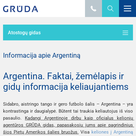
Atostogų gidas
Informacija apie Argentiną
Argentina. Faktai, žemėlapis ir
gidų informacija keliaujantiems
Sidabro, aistringo tango ir gero futbolo šalis – Argentina – yra 
kontrastinga ir daugialypė. Būtent tai traukia keliautojus iš viso 
pasaulio. 
Kadangi Argentinoje dirbu kaip oficialus kelionių 
agentūros GRŪDA gidas, papasakosiu jums apie pagrindinius 
šios Pietų Amerikos šalies bruožus.
 Visa 
keliones į Argentiną