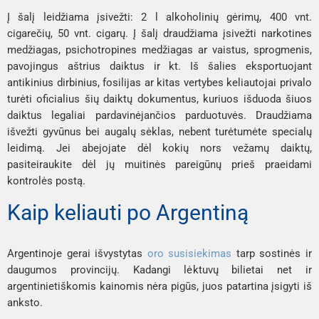
Į šalį leidžiama įsivežti: 2 l alkoholinių gėrimų, 400 vnt.
cigarečių, 50 vnt. cigarų. Į šalį draudžiama įsivežti narkotines
medžiagas, psichotropines medžiagas ar vaistus, sprogmenis,
pavojingus aštrius daiktus ir kt. Iš šalies eksportuojant
antikinius dirbinius, fosilijas ar kitas vertybes keliautojai privalo
turėti oficialius šių daiktų dokumentus, kuriuos išduoda šiuos
daiktus legaliai pardavinėjančios parduotuvės. Draudžiama
išvežti gyvūnus bei augalų sėklas, nebent turėtumėte specialų
leidimą. Jei abejojate dėl kokių nors vežamų daiktų,
pasiteiraukite dėl jų muitinės pareigūnų prieš praeidami
kontrolės postą.
Kaip keliauti po Argentiną
Argentinoje gerai išvystytas
oro susisiekimas
tarp sostinės ir
daugumos provincijų. Kadangi lėktuvų bilietai net ir
argentinietiškomis kainomis nėra pigūs, juos patartina įsigyti iš
anksto.