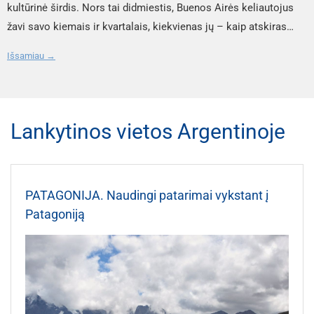
labai sunki. Europos ir Pietų Amerikos žemynai atskirti Atlanto
artimai susipažinti su šių žavingų paukščių gyvenimu jų
kultūrinė širdis. Nors tai didmiestis, Buenos Airės keliautojus
vandenyno. Automobilį tektų kelti keltu. Techniškai įmanoma
natūralioje aplinkoje. Saloje gyvena magelaniniai, papuasiniai ir
žavi savo kiemais ir kvartalais, kiekvienas jų – kaip atskiras
tik derinant automobilių transportavimą laivais ir oro skrydį. Ką
net karališkieji pingvinai. Tai vienos rečiausių pingvinų rūšių. Čia
pasaulis. Reikėtų bent akimirkai sustoti spalvingajame La Boca
Išsamiau →
reikia žinoti keliaujant į Saltą Lietuvos piliečiams keliaujant į
nėra jokių tvorų ar voljerų, o tik natūralus pavaikščiojimas kartu
rajone, kur gyvybingos gatvės alsuoja menais, o Corrientes
Saltą vizos nereikia, išskyrus atvejus, kai planuojama ten būti
su pingvinais. San Martín gatvė (centrinė pėsčiųjų alėja)
aveniu – įkvepianti savo knygynais ir kavinėmis, kurių stalai
ilgiau nei 90 dienų. Pasas turi galioti puse metų po atvykimo į
pelnytai vadinama Ušuajos širdimi. Joje gausu parduotuvėlių,
tarsi kviečia įsigilinti į argentinietišką egzistenciją. Vietos
šalį. Bankomatai mieste lengvai prieinami, bet už pinigų
kavinių, restoranų, agentūrų, kuriose galima užsisakyti ir
virtuvė – nuo sultingų „asado“ kepsnių iki subtilių empanadų –
Lankytinos vietos Argentinoje
išgryninimą imami dideli mokesčiai, tad patariu su savimi iš
vietines ekskursijas. Gyvenimas čia nesustodamas verda visą
atskleidžia šalies skonį. Buenos Airėse gyvenimas verda – tiek
karto daugiau turėti grynųjų. Banko kortele atsiskaityti galima
parą. Šv. Kristoforo bažnyčia (Iglesia de la Merced) yra pats
galerijose, tiek futbolo stadionuose, tiek vakariniuose
daugelyje prekybos bei paslaugų vietų, tačiau turgavietėse,
seniausias pastatas Ušuajos mieste. Ramybė, autentiškumas ir
pasivaikščiojimuose po Palermo parkus. Ką aplankyti Buenos
PATAGONIJA. Naudingi patarimai vykstant į
gatvės kioskuose ar mažose parduotuvėse dera turėti su savimi
ypatinga dvasia – emocijos, kurias sukelia maža, medinė
Airese? La Boka rajonas – bene spalvingiausias Buenos Airių
Patagoniją
grynųjų pinigų. Leidžiantis į bet kokią išvyką patariu su savimi
bažnytėlė, atklydusi iš XIX a. pabaigos. Jūrų muziejus ir buvęs
kampelis, garsėjantis savo ryškiomis skardinėmis trobelėmis,
neturėti brangių daiktų ir didelių pinigų sumų. Ir Argentinoje
Ušuajos kalėjimas (Museo Marítimo y ex Presidio de Ushuaia)
gatvės menininkais ir tango šokėjais. Būtent čia yra Caminito –
egzistuoja kišenvagiai. Mieste daug kur galima nuvykti
yra ta vieta, kuria vietiniai gyventojai pelnytai didžiuojasi. Buvęs
pėsčiųjų gatvė, kurią verta apeiti lėtai, įsižiūrint į kiekvieną
pėsčiomis, tačiau keliaujant ilgesnius atstumus patariu
kalėjimas, veikęs XX a. pradžioje, dabar paverstas muziejumi.
detalę. Plaza de Mayo – istorinė aikštė, tapusi svarbiausiu
naudotis automobilių nuoma. Labai išmintinga pasinaudoti ir
Gali suklaidinti muziejaus pavadinimas. Iš tikrųjų čia galima
politinių įvykių liudininku. Čia stovi rožinis prezidentūros
organizuojamomis kelionėmis. Keliaujant į kalnus ar kitas
rasti net keturis skyrius: jūrų muziejų, meno galeriją,
pastatas Casa Rosada, o aplink – senosios bažnyčios, muziejai