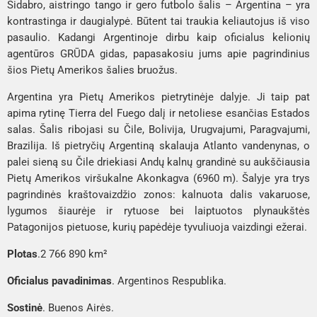
Sidabro, aistringo tango ir gero futbolo šalis – Argentina – yra 
kontrastinga ir daugialypė. Būtent tai traukia keliautojus iš viso 
pasaulio. Kadangi Argentinoje dirbu kaip oficialus kelionių 
agentūros GRŪDA gidas, papasakosiu jums apie pagrindinius 
šios Pietų Amerikos šalies bruožus.
Argentina yra Pietų Amerikos pietrytinėje dalyje. Ji taip pat 
apima rytinę Tierra del Fuego dalį ir netoliese esančias Estados 
salas. Šalis ribojasi su Čile, Bolivija, Urugvajumi, Paragvajumi, 
Brazilija. Iš pietryčių Argentiną skalauja Atlanto vandenynas, o 
palei sieną su Čile driekiasi Andų kalnų grandinė su aukščiausia 
Pietų Amerikos viršukalne Akonkagva (6960 m). Šalyje yra trys 
pagrindinės kraštovaizdžio zonos: kalnuota dalis vakaruose, 
lygumos šiaurėje ir rytuose bei laiptuotos plynaukštės 
Patagonijos pietuose, kurių papėdėje tyvuliuoja vaizdingi ežerai.
Plotas
.
2 766 890 km²
Oficialus pavadinimas
. Argentinos Respublika.
Sostinė
. Buenos Airės.