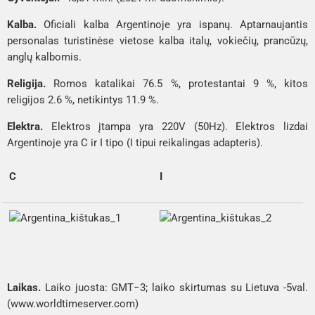
Kalba.
Oficiali kalba Argentinoje yra ispanų. Aptarnaujantis
personalas turistinėse vietose kalba italų, vokiečių, prancūzų,
anglų kalbomis.
Religija.
Romos katalikai 76.5 %, protestantai 9 %, kitos
religijos 2.6 %, netikintys 11.9 %.
Elektra.
Elektros įtampa yra 220V (50Hz). Elektros lizdai
Argentinoje yra C ir I tipo (I tipui reikalingas adapteris).
C
I
Laikas.
Laiko juosta: GMT−3; laiko skirtumas su Lietuva -5val.
(www.worldtimeserver.com)