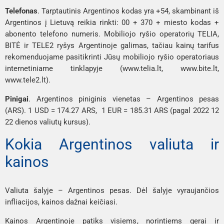
Telefonas
. Tarptautinis Argentinos kodas yra +54, skambinant iš
Argentinos į Lietuvą reikia rinkti: 00 + 370 + miesto kodas +
abonento telefono numeris. Mobiliojo ryšio operatorių TELIA,
BITĖ ir TELE2 ryšys Argentinoje galimas, tačiau kainų tarifus
rekomenduojame pasitikrinti Jūsų mobiliojo ryšio operatoriaus
internetiniame tinklapyje (www.telia.lt, www.bite.lt,
www.tele2.lt).
Pinigai
. Argentinos piniginis vienetas – Argentinos pesas
(ARS). 1 USD = 174.27 ARS, 1 EUR = 185.31 ARS (pagal 2022 12
22 dienos valiutų kursus).
Kokia Argentinos valiuta ir
kainos
Valiuta šalyje – Argentinos pesas. Dėl šalyje vyraujančios
infliacijos, kainos dažnai keičiasi.
Kainos Argentinoje patiks visiems, norintiems gerai ir