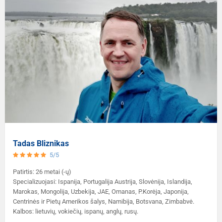
63 000 pesų (40–70 €). Kaina priklauso nuo automobilio tipo ir
itin platus – nuo nostalgiška dvasia alsuojančių viešbučių su
laukinėje gamtoje stebint kormoranus. Kormoranai yra
taip pat galima rasti parduotuvių, prekiaujančių vietinių
atostogų sezono. Miestas gana kompaktiškas, todėl daug kur
aukštomis lubomis ir senoviniais liftais iki šiuolaikinio dizaino
Ugnies žemės simbolis. Jie gyvena poromis. Jei patelė
amatininkų gaminiais.
galima nuvykti pėsčiomis. #GALLERY_WIDGET#
erdvių su terasa ant stogo. Ieškantiems autentiško miesto
miršta, patinas neieško kitos ir miršta vienas. O jei
#GALLERY_WIDGET# Geriausias laikas aplankyti Ušuają
pajautimo, verta apsistoti San Telmo ar Rekoletos rajonuose –
patinas miršta, patelė ramiai vėl susituokia – juk kažkas
Geriausias laikas aplankyti Ušuają priklauso nuo to, kokia
čia gausu nedidelių butiko stiliaus viešbučių, įkurtų istorinėse
turi pasirūpinti vaikais. Aukščiausias Ugnies žemės
veikla planuojama užsiimti atostogų metu. Žygiams į kalnus ir
vilose. Taupantiems tiks hostelių tinklai Palermo arba Centro
kalnas pavadintas Charleso Darwino, kuris šias vietas
ledynus, pingvinų stebėjimui ir Antarktidos kruizams
rajonuose – daugelis jų siūlo ne tik švarius kambarius, bet ir
aplankė 1834 m., vardu. Jei norite, galite sustoti prie
tinkamiausias metas nuo gruodžio iki vasario. Temperatūra
bendras virtuvėles, jaukius vidinius kiemus ar net gyvą muziką
vienos iš bebrų užtvankų. Vienu metu į Ušuają buvo
dienomis svyruoja nuo 8 °C iki 15 °C, turistai gali mėgautis iki
vakarais. Norintys daugiau patogumo gali rinktis prabangius
atvežti Kanados bebrai, įpratę prie didelių šalčių
17–18 val. šviesos! Organizuojama daug ekskursijų. Nuo kovo
viešbučius Puerto Madero rajone – čia siūlomi baseinai, SPA
(vietiniai medžiotojai norėjo užsidirbti pinigų iš jų
iki gegužės Ušuajoje yra spalvingo rudens sezonas.
erdvės, įspūdingi panoraminiai vaizdai bei vakariniai šokių
kailių). Tačiau paaiškėjo, kad vietinės žiemos Kanados
Tadas Bliznikas
Mėgstantiems šilumą, gali būti šiek tiek vėsu, nes temperatūra
pasirodymai. Nepriklausomai nuo biudžeto ar kelionės stiliaus,
bebrams per šiltos, jų kailis tokiose šiltnamio sąlygose
5/5
siekia nuo 5 °C iki +12 °C. Kita vertus, nėra karšta, mažesnis
geriausi Buenos Airių viešbučių pasiūlymai laukia čia –
neauga, todėl jie buvo neapgalvotai paleisti į laisvę.
Patirtis: 26 metai (-ų)
turistų srautas ir žemesnės kainos. Birželį prasideda
www.gruda.lt/pigus-viesbuciai. Geriausias laikas aplankyti
Bebrų tiek padaugėjo, kad jų populiacija tapo nemažu
Specializuojasi: Ispanija, Portugalija Austrija, Slovėnija, Islandija,
slidinėjimo sezonas, kuris tęsiasi iki rugpjūčio. Šiuo metų laiku
Buenos Aires Buenos Aires galima lankyti ištisus metus, tačiau
Marokas, Mongolija, Uzbekija, JAE, Omanas, P.Korėja, Japonija,
galvos skausmu vietiniams gyventojams. Bebrų
Centrinės ir Pietų Amerikos šalys, Namibija, Botsvana, Zimbabvė.
oro temperatūra gali atvėsti nuo 0 °C iki net -10 °C.
maloniausias metas kelionei – tenykštis pavasaris, kuris
užtvankos randamos daugelyje rezervato upių. Ugnies
Kalbos: lietuvių, vokiečių, ispanų, anglų, rusų.
tęsiasi nuo rugsėjo iki lapkričio ir ruduo – nuo kovo iki gegužės
Žemės fauna turtinga. Nacionalinio parko teritorijoje