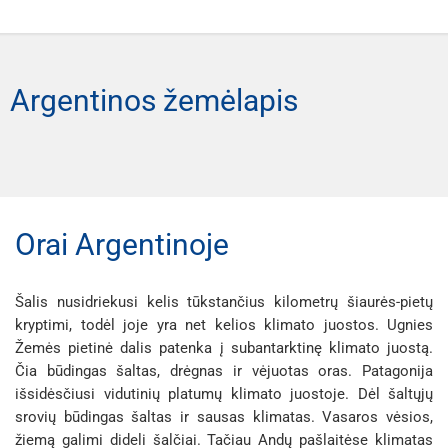
jaunuolis pavirto aukšta palme, o mergina – uola
birželio ir liepos mėnesiais (18–20 °C), gana vėsios naktys.
nedidelis butas su virtuvėle) dviem žmonėms nakčiai kainuoja
greitai kisti. Daug kur priimamos mokėjimo kortelės, tačiau
lankoma vieta regione. Panamerikos greitkelio,
priešingame krante. Dabar jie vienas kitą gali paliesti tik
Jeigu domina kultūriniai renginiai, Saltą reikia aplankyti kai
55 000–66 000 Argentinos pesų (28–33 €). Galimi tiek viešbučių
nedidelėse krautuvėlėse, turguose ar taksi rekomenduojama
jungiančio Šiaurės ir Pietų Ameriką, pietinė atkarpa
per vaivorykštę. #GALLERY_WIDGET#
vasario ir kovo mėnesiais vyksta karnavalai. Tačiau reikia būti
kambariai, tiek jaukūs mini apartamentai įvairiems keliautojų
turėti grynųjų. Gatvės keityklos (vadinamos „cuevas“) dažnai
baigiasi būtent Tierra del Fuego nacionaliniame parke.
#GALLERY_WIDGET# Naudingi GRŪDA gido patarimai
Argentinos žemėlapis
pasiruošusiems karščiui ir lietui.
poreikiams. 3 žvaigždučių viešbučiai paprastai į kainą
siūlo geresnį kursą nei oficialūs bankai, tačiau būtina būti
Čia taip pat yra piečiausias pasaulyje siaurasis
kelionei į Igvasu krioklius Žemutinė promenada (Paseo
įskaičiuoja pusryčius, dažnai siūlo patogią mini virtuvę, poilsio
atsargiam. Arbatpinigiai įprasti – restoranuose dažniausiai
geležinkelis, vadinamas „Pasaulio pabaigos traukiniu“.
Inferior) – 1400 metrų žygis pėsčiųjų tilteliais su
zoną su SPA procedūromis, baseiną bei kitas papildomas
paliekama apie 10 %, o viešbučio personalui ar gidams
Trasą nutiesė kaliniai. Šiuo metu jis sulaukia gausaus
laiptais, kur galima stebėti krintančius Igvasu upės
patogumas, kad jūsų viešnagė būtų kuo malonesnė. Tokiose
simbolinė padėka visada vertinama. Kaip keliauti po Buenos
turistų dėmesio. Parke reguliariai rengiamos
krioklius iš taip arti, kad juntama bangų mūša. Prieiga
apgyvendinimo įstaigose naktis dviem kainuoja 126 000–
Aires? Pėsčiomis: miesto centrinė dalis ir tam tikri rajonai,
ekskursijos. Įprasta ekskursija trunka apie 4 valandas ir
ribojama laiptais. Velnio gerklės krioklys (Garganta del
200 000 pesų (64–101 €). Prabangūs 5 žvaigždučių viešbučiai
tokie kaip San Telmas, Rekoleta ar Palermas, puikiai tinka
vyksta automobiliu. Pirmiausia turistai pavežami iki
Orai Argentinoje
Diablo) – norėdami pasiekti šią įspūdingą ir didingą
Ušuajoje suteikia aukščiausio lygio komfortą – modernias SPA
vaikščioti – čia platus šaligatvių tinklas ir aiškus gatvių
traukinio, važiuojančio į Pasaulio kraštą, pasiūloma
vietą, turėsite nueiti 1100 metrų ilgio taku virš viršutinės
paslaugas, šildomus baseinus, kvapą gniaužiančią gamtos
išdėstymas. Daug įdomiausių vietų galima pasiekti pėsčiomis,
pasivažinėti siauruoju geležinkeliu, tada turistams vėl
Igvasu upės vagos. Tai neprilygstama patirtis, kurioje
Šalis nusidriekusi kelis tūkstančius kilometrų šiaurės-pietų
apsuptį, nepriekaištingą ir dėmesingą aptarnavimą bei daugybę
tačiau verta atminti, kad atstumai tarp kvartalų gali būti didesni
siūlomas persėdimas į motorinį transportą ir parko
kryptimi, todėl joje yra net kelios klimato juostos. Ugnies
dera džiunglės, upė ir kurtinantis pagrindinio krioklio
kitų patogumų, kurie užtikrina nepamirštamą ir prabangų poilsį.
nei atrodo žemėlapyje. Karštomis vasaros dienomis
tyrinėjimas, aplankant vaizdingiausias ir įdomiausias
Žemės pietinė dalis patenka į subantarktinę klimato juostą.
garsas. Parke yra zonų, kuriose veikia nemokamas
Juose naktis dviem asmenims kainuoja 480 000–570 000 pesų
rekomenduojama vaikščioti ryte arba vakare. Taksi: Buenos
vietas. #GALLERY_WIDGET# #GALLERY_WIDGET#
Čia būdingas šaltas, drėgnas ir vėjuotas oras. Patagonija
belaidis internetas. Pasinaudokite garso gidais, kurie
(240–286 €). Net ir apsistojant prabangiausiame viešbutyje
Airėse veikia oficialūs juodai-geltoni taksi, tačiau ne visi
išsidėsčiusi vidutinių platumų klimato juostoje. Dėl šaltųjų
Parke yra pėsčiųjų maršrutai, kuriais galima keliauti tik
ispanų, portugalų ir anglų kalbomis papildo įvairių
srovių būdingas šaltas ir sausas klimatas. Vasaros vėsios,
galima sutaupyti. Tam pasitarnauja rezervacija iš anksto. Kiek
vairuotojai įjungia skaitiklius. Dėl to vis labiau populiarėja
su gidu. Teritorijoje draudžiama kūrenti laužus ir rengti
saugomos teritorijos vietų apžvalgą, pateikia duomenis
žiemą galimi dideli šalčiai. Tačiau Andų pašlaitėse klimatas
kainuoja atostogos Ušuajoje? Turistų skaičiavimais,
programėlės, tokios kaip Uber, Cabify ar Didi – jos leidžia