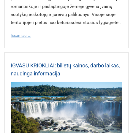
rajono, sezono, tuometinio valiutos kurso ar kitokių veiksnių.
rekomenduojamas dėl galimų išlaidų, susijusių su sveikata.
valandų. Bilietų kainos: 750–900 EUR į abi puses, tačiau sezono
romantiškoje ir paslaptingoje žemėje gyvena įvairių
Pigesni Saltos rajonai: Centro (toliau nuo aikštės) ir Tres
Ušuaja saugus miestas, tačiau kaip patyręs šio regiono gidas
metu ar per šventes kainos gali kilti iki 1200 EUR ar daugiau.
nuotykių ieškotojų ir jūreivių palikuonys. Visoje šioje
Cerritos. Tai mažiau turistinės zonos ir toliau nuo centro. San
rekomenduoju nesinešioti daug grynųjų pinigų ar vertingų daiktų
Kelionės į Argentiną su kelionių agentūra GRŪDA Kelionių
teritorijoje į pietus nuo keturiasdešimtosios lygiagretės
Lorenzo ar Estancia / Boutique yra prabangesni rajonai. Tai
– juos galima pamesti ar prarasti. Taip pat svarbu laikytis
agentūra GRŪDA rengia įdomias keliones į Pietų Ameriką, kur
žvarbūs vėjai su dulksna ir lietumi nenuilstamai pučia
Išsamiau →
ramūs, gamtos apsuptyje esantys rajonai. Kokį apgyvendinimo
vietinių taisyklių ir rekomendacijų. Daug kur priimamos banko
Buenos Airės tampa įžanga į Argentinos kontrastus – nuo
virš pampų ir palei vakarinius Andų šlaitus. Ugnies
variantą bepasirinksite, norint sutaupyti, visuomet patartina
kortelės, bet mažesnėse parduotuvėse arba taksi gali prireikti
didmiesčio elegancijos iki laukinės Patagonijos, nuo tango
Žemę dalijasi dvi valstybės: didesnę jos dalį valdo Čilė,
viešbutį rezervuoti iš anksto. Kiek kainuoja atostogos Saltoje
grynųjų pinigų. Visuomet verta jų turėti. Be to, palikti
ritmų iki Andų tylos. Pietų Amerikos ekspedicija:
o mažesnę – Argentina. Salyne yra piečiausias
Turistų paskaičiavimu biudžetinė atostogų diena asmeniui
arbatpinigių dažnai laikoma pagarbos ženklu geram
https://www.gruda.lt/tolimi-krastai/didzioji-ekspedicija-po-pietu-
geležinkelis, piečiausias miestas Žemėje (Ušuaja) ir
IGVASU KRIOKLIAI: bilietų kainos, darbo laikas,
Saltoje kainuoja 19 600 pesų (51 €). Už prabangias atostogas
aptarnavimui. Dėl greitesnio ir stabilesnio interneto ryšio
amerika-ir-okeanija #GALLERY_WIDGET# #GALLERY_WIDGET#
piečiausiai apgyvendinta teritorija (Puerto Toro).
naudinga informacija
dienai tenka mokėti 40 000 ir daugiau pesų (apie 100 €).
rekomenduojama įsigyti vietinę SIM kortelę. Mieste daug kur
Ką reikia žinoti planuojantg kelionę į Buenos Aires? Kalba
Pavadinimą „Tierra del Fuego“ šiam kraštui suteikė
Transporto kainos Saltoje: Viešajam transportui naudojama
galima nuvykti pėsčiomis, tačiau, keliaujant ilgesnius atstumus,
Oficiali kalba Argentinoje – ispanų. Buenos Airėse turizmo
portugalų ekspedicijos laivų įgulos nariai, kurie salos
SAETA kortelė. Ją galima įsigyti ir paskui pagal poreikį pildyti.
patogiau naudotis automobilių nuoma. Labai išmintinga
sektoriaus darbuotojai dažnai supranta anglų kalbą, tačiau
pakrantėse išvydo daugybę vietinių indėnų kūrenamų
Vienkartinis autobuso bilietas su kortele kainuoja 890 pesų
pasinaudoti ir organizuojamomis kelionėmis. Nuomojant auto
bendraujant su taksi vairuotojais, turgaus prekeiviais ar
laužų – būtent nuo šio reginio ir kilo Ugnies Žemės
(2,30 €). Tarpmiestinių autobusų bilietai kainuoja 13 000–14 000
reikalingas tarptautinis vairuotojo pažymėjimas. Ekskursijų
vietiniais gyventojais už turistinių teritorijų ribų, anglų kalba gali
pavadinimas. Ugnies Žemę ir Pietų Amerikos žemyną
pesų (8–9 €). Kaina priklauso nuo valiutos keitimo kursų ir
metu nemėtykite šiukšlių, be leidimo nemaitinkite gyvūnų ir
būti ribota. Klimatas Buenos Airėse vyrauja subtropinis klimatas
vieną nuo kito skiria Magelano sąsiauris, kuris jungia
bilietų pirkimo būdo. Naudojantis taksi paslaugomis dienos
laikykitės gidų instrukcijų, ypač pingvinų turuose ar
– švelnios žiemos ir karštos, drėgnos vasaros. Vasara (nuo
Atlanto ir Ramųjį vandenynus, o Dreiko sąsiauris