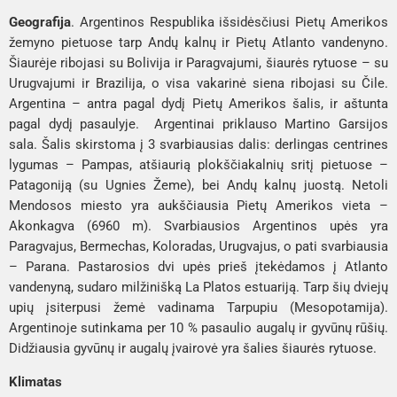
Geografija
. Argentinos Respublika išsidėsčiusi Pietų Amerikos
žemyno pietuose tarp Andų kalnų ir Pietų Atlanto vandenyno.
Šiaurėje ribojasi su Bolivija ir Paragvajumi, šiaurės rytuose – su
Urugvajumi ir Brazilija, o visa vakarinė siena ribojasi su Čile.
Argentina – antra pagal dydį Pietų Amerikos šalis, ir aštunta
pagal dydį pasaulyje. Argentinai priklauso Martino Garsijos
sala. Šalis skirstoma į 3 svarbiausias dalis: derlingas centrines
lygumas – Pampas, atšiaurią plokščiakalnių sritį pietuose –
Patagoniją (su Ugnies Žeme), bei Andų kalnų juostą. Netoli
Mendosos miesto yra aukščiausia Pietų Amerikos vieta –
Akonkagva (6960 m). Svarbiausios Argentinos upės yra
Paragvajus, Bermechas, Koloradas, Urugvajus, o pati svarbiausia
– Parana. Pastarosios dvi upės prieš įtekėdamos į Atlanto
vandenyną, sudaro milžinišką La Platos estuariją. Tarp šių dviejų
upių įsiterpusi žemė vadinama Tarpupiu (Mesopotamija).
Argentinoje sutinkama per 10 % pasaulio augalų ir gyvūnų rūšių.
Didžiausia gyvūnų ir augalų įvairovė yra šalies šiaurės rytuose.
Klimatas