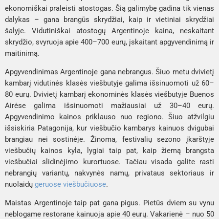
ekonomiškai praleisti atostogas. Šią galimybę gadina tik vienas
dalykas – gana brangūs skrydžiai, kaip ir vietiniai skrydžiai
šalyje. Vidutiniškai atostogų Argentinoje kaina, neskaitant
skrydžio, svyruoja apie 400–700 eurų, įskaitant apgyvendinimą ir
maitinimą.
Apgyvendinimas Argentinoje gana nebrangus. Šiuo metu dvivietį
kambarį vidutinės klasės viešbutyje galima išsinuomoti už 60–
80 eurų. Dvivietį kambarį ekonominės klasės viešbutyje Buenos
Airėse galima išsinuomoti mažiausiai už 30–40 eurų.
Apgyvendinimo kainos priklauso nuo regiono. Šiuo atžvilgiu
išsiskiria Patagonija, kur viešbučio kambarys kainuos dvigubai
brangiau nei sostinėje. Žinoma, festivalių sezono įkarštyje
viešbučių kainos kyla, lygiai taip pat, kaip žiemą brangsta
viešbučiai slidinėjimo kurortuose. Tačiau visada galite rasti
nebrangių variantų, nakvynės namų, privataus sektoriaus ir
nuolaidų
geruose viešbučiuose
.
Maistas Argentinoje taip pat gana pigus. Pietūs dviem su vynu
neblogame restorane kainuoja apie 40 eurų. Vakarienė – nuo 50