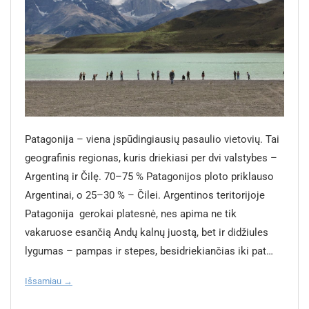
panašias išvykas, reikia būti pasirengusiems aukščio ligai.
Antarktidos ekspoziciją ir patį istorinį kalėjimą. Teminė
ir erdvė, alsuojanti protestų ir įvykių istorija. Puiki vieta pradėti
Todėl rekomenduoju gerti daugiau vandens ir pasiimti jo kartu
Fuegijos istorijos galerija (Galería Temática „Pequeña Historia
pažintį su miesto šaknimis. Teatro Colón – vienas garsiausių
su savimi. Pasirūpinkite visais būtiniausiais vaistais. Vandenį
Fueguina“) – tai interaktyvi paroda su žmogaus dydžio
operos teatrų pasaulyje. Net jei nesilankysite spektaklyje,
gerkite tik iš pirktų butelių. Vartodami gatvės maistą venkite
figūromis, vaizduojančiomis svarbiausius Argentinos istorijos
rekomenduoju užsukti į ekskursiją – puošnus interjeras,
pernelyg didelių porcijų. Tai gali sukelti skrandžio problemų ne
etapus – nuo čiabuvių gyvenimo iki kalėjimo laikotarpio. Puiki
aukščiausios klasės akustika ir klasikinė prabanga palieka
dėl nekokybiško maisto, o dėl lietuviui neįprasto skonio.
vieta šeimoms su vaikais, kur jauni žmonės turi galimybę
įspūdį net kultūriškai atšiauriausiems lankytojams. Recoleta
Visada būkite pagarbūs vietiniams gyventojams ir jų šalies
pamatyti kitokį gyvenimą. #GALLERY_WIDGET#
kvartalas – elegantiškas, europietiško dvelksmo rajonas,
Patagonija – viena įspūdingiausių pasaulio vietovių. Tai geografinis regionas, kuris driekiasi per dvi valstybes – Argentiną ir Čilę. 70–75 % Patagonijos ploto priklauso Argentinai, o 25–30 % – Čilei. Argentinos teritorijoje Patagonija gerokai platesnė, nes apima ne tik vakaruose esančią Andų kalnų juostą, bet ir didžiules lygumas – pampas ir stepes, besidriekiančias iki pat Atlanto vandenyno. Čia atsiveria neaprėpiamos stepės, didingi Andų kalnai, krištolo skaidrumo ežerai ir didžiuliai ledynai. Argentinos Patagonijos regionas užima milžinišką teritoriją, tačiau gyventojų čia labai mažai – daugiau kaip 670 000 kvadratinių kilometrų plote išsiskirstę vos 2,7 milijono gyventojų. Maždaug tiek pat žmonių Lietuvoje gyvena teritorijoje, kurios plotas siekia apie 65 300 kvadratinių kilometrų. Pagrindiniai Patagonijos miestai – Bariloche, El Calafate, El Chaltén ir Ushuaia. Patagonija vilioja keliautojus, kurie ieško laukinės gamtos, išskirtinių žygių, nuotykių ir vaizdingų panoramų. Didžiausią įspūdį palieka kraštovaizdžio įvairovė: nuo žalių ežerų pakrančių ir snieguotų kalnų iki vėjo pustomų lygumų ir „Pasaulio pakraščiu“ ties Antarktida. Šis regionas – tikras rojus tiems, kurie žavisi laukine gamta ir ieško nepamirštamų nuotykių. Aš, kelionių organizatoriaus GRŪDA gidas, papasakosiu plačiau apie Argentinos Patagoniją ir ką svarbu žinoti ruošiantis kelionei į šį kraštą. Kai pirmieji ispanų tyrinėtojai pasiekė šias atšiaurias žemes, Patagonijoje gyveno vos kelios vietinės gentys. Šiaurės vakaruose žmonės vertėsi žemdirbyste, o likusioje didžiulėje teritorijoje jų gyvenimo ritmą diktavo laukinė gamta – jie buvo medžiotojai ir gamtos gėrybių rinkėjai. Rytinėje Patagonijos dalyje jie keliaudavo pėsčiomis per stepes, o tarp fiordų ir kanalų jų laivai – iš medžių išskobtos kanojos – lengvai slysdavo šaltų vandenų labirintais. Kolonijinės epochos pradžioje Šiaurės Rytų Patagonijos gyventojai perėmė jodinėjimo gyvenimo būdą, tačiau Ispanijos imperijai ši atoki žemė rūpėjo ne tiek kaip gyvenamoji teritorija, kiek kaip skydas nuo kitų Europos valstybių. Vėliau, XIX–XX a. sandūroje, kai Argentina ir Čilė tapo nepriklausomos, abi šalys pradėjo kolonizuoti šias milžiniškas erdves. Tūkstančiai naujakurių iš Argentinos, Čilės ir Europos, atvykę ieškoti naujo gyvenimo, pakeitė šimtmečius gyvavusį vietinių genčių pasaulį. Tai sukėlė karinius konfliktus, o vietinių genčių bendruomenių gyvenimas ir kultūra patyrė didžiulį smūgį. Šiandien Patagonija atgimusi nauju pavidalu. Argentinos pusėje klesti avių auginimas, naftos ir dujų pramonė. Tačiau nepaisant modernizacijos, ši žemė išsaugojo savitą tapatybę. Patagonijos gyventojai didžiuojasi savo šaknimis ir dažnai sako: „mes – patagoniečiai“. #GALLERY_WIDGET# #GALLERY_WIDGET# Lankytinos vietos Patagonijoje Modernėjant Patagonijai, gamta lieka laikui ir civilizacijos pokyčiams nepavaldžiu pasauliu. Planuodami kelionę į šį kraštą, turėkite mintyje, kad daugelis gidų jums pirmiausia rekomenduos rinktis įspūdingiausius gamtovaizdžius ir parinks atitinkamus maršrutus. Los Glaciares nacionalinis parkas – UNESCO saugomas parkas, garsėjantis didžiuliu Perito Moreno ledynu. Netoli parko įsikūręs El Calafate miestas yra pagrindinė bazė kelionėms į ledynus ir ekskursijoms. Taip pat čia prasideda kelionės į El Chaltén – žygių sostinę, pasižyminčią įspūdingais maršrutais link Fitz Roy kalno. Ugnies žemės nacionalinio parko lankytojai gali grožėtis Beagle sąsiauriu, kalnuotomis pakrantėmis, ramiais ežerais ir pasinaudoti unikalia proga pasivažinėti „Pasaulio pakraščio traukiniu“. Būtinai apsilankykite ir šio krašto širdyje Ushuaia mieste, vadinamame piečiausiu pasaulio miestu. Bariloche ir Nahuel Huapi nacionalinis parkas – rajonas, dar vadinamas „Argentinos Šveicarija“. Bariloche garsėja ežerais, slidinėjimo trasomis žiemą ir žygių takais vasarą. Maršrutas „Septynių ežerų kelias“ – vienas gražiausių šalyje. Valdeso pusiasalis Atlanto vandenyno pakrantėje garsėja galimybe stebėti banginius, pingvinus, jūrų liūtus ir daugelį kitų gyvūnų jų natūralioje buveinėje. Cueva de las Manos – priešistoriniai urvų piešiniai, kuriems daugiau nei 9 tūkstančiai metų. Keliaudami laukinėje gamtoje, stebėkite unikalius gyvūnus, tokius kaip: guanakai, nandu stručiai, kondorai, pingvinai ir paprastieji tikrieji banginiai (Southern right whale). Tai vieni didžiausių banginių pasaulyje, garsėjantys šuoliais virš vandens ir plaukiojimu netoli pakrantės. Stebėti gyvūniją natūralioje aplinkoje ne mažiau įdomu nei keliauti po ledynus ar kalnus. Patagonija – tai kraštas, kuris išsaugojo autentiškumą ir savitą gyvenimo būdą. Čia žmonės gyvena ramesniu ritmu, o jų svetingumas dažnai nustebina atvykusius turistus. Todėl, be minėtų gamtos stebuklų, verta atkreipti dėmesį ir į vietos kultūrą: gaučų (pietų Amerikos kaubojų) tradicijas, folkloro muziką bei šokius. Regionas garsėja ir savo vynininkystės zonomis – kelionės metu galima aplankyti nedidelius šeimos ūkius, kuriuose gaminamas vynas. Daugelis miestelių rengia festivalius, skirtus vietos kultūrai – per juos galima paragauti tradicinių patiekalų, išgirsti muzikos ir susipažinti su patagoniečių papročiais. Leiskitės į nepamirštamą kelionę legendiniu Argentinos keliu Ruta 40 – vienu ilgiausių ir įspūdingiausių maršrutų šalyje. Šis daugiau nei 5000 kilometrų ilgio kelias driekiasi nuo šiaurės iki pietų palei Andų kalnus, vingiuodamas per kvapą gniaužiančius Patagonijos kraštovaizdžius. Atraskite nepakartojamą gamtos įvairovę ir patirkite tikrą nuotykių dvasią šiame išskirtiniame maršrute! Kelionė Lietuva - Patagonija Iš Lietuvos į Patagoniją keliaujama lėktuvu. Pirmiausia reikia pasiekti Buenos Aires – tam dažniausiai pasirenkami jungtiniai skrydžiai per Europos arba Vidurio Rytų miestus (pvz., Frankfurtą, Madridą, Paryžių ar Stambulą). Kelionė iki Buenos Airių trunka 18–24 valandas. Iš Buenos Airių į Patagoniją keliautojai vyksta vidaus skrydžiais: į El Calafate arba Bariloche skrydis trunka apie 3,5 val., į Ushuaia – apie 4 valandas. Tai populiariausias ir patogiausias būdas greitai pasiekti šį regioną. #GALLERY_WIDGET# #GALLERY_WIDGET# Klimatas ir geriausias laikas keliauti į Patagoniją Patagonijoje oras gali keistis labai greitai. Net ir vasarą čia dažnai tvyro stiprūs vėjai, o oro temperatūra išlieka gana žema – paprastai siekia 15–20 °C. Šilčiausias sezonas – nuo spalio iki balandžio. Tačiau net ir šiuo laikotarpiu naktimis oras gali atvėsti iki 5–8 °C. Žiemos mėnesiais (nuo birželis iki rugsėjo) temperatūra svyruoja nuo 0 °C iki 5 °C, šiuo metu Bariloche apylinkėse vyksta slidinėjimas. Rekomenduoju pasiimti šiltų, nuo vėjo ir lietaus apsaugančių drabužių net ir vasaros metu. Kaip keliauti po Patagonijos regioną? Atstumai Patagonijoje didžiuliai, todėl svarbu gerai suplanuoti laiką, maršrutus ir kelionės būdus. Vidaus skrydžiai: greitas būdas nuvykti iš vieno regiono į kitą. Bilietus galima rasti tokiose svetainėse kaip Aerolineas Argentinas (https://www.aerolineas.com.ar/) ar Sky Airline (https://www.skyairline.com/es/chile). Autobusai: tarpmiestinių autobusų sistema išvystyta ir patogi, ypač ilgiems maršrutams. Maršrutus ir laikus galima tikrinti bei bilietus įsigyti svetainėse, tokiose kaip Busbud (https://www.busbud.com/en) ir Omnilineas (https://www.omnilineas.com/). Automobilių nuoma: suteikia laisvę keliauti savo tempu ir pasiekti atokesnes vietas. Automobilių nuomos kaina – nuo 50 Eur per dieną. Automobilius galima rezervuoti per Rentalcars (https://www.rentalcars.com/), Hertz (https://www.hertz.lt/rentacar/reservation/). Ekskursijos: organizuojamos iš El Calafate, Ushuaia ir Bariloche miestų. Tai patogu tiems, kurie nenori patys rūpintis transportu. Kur apsistoti Patagonijoje? Patagonijojos regiono miestuose galima rasti apgyvendinimo įstaigų įvairiems skoniams. El Calafate mieste daugybė vidutinės klasės viešbučių ir svečių namų. Kainos svyruoja nuo 50 Eur už naktį, renkantis biudžetinį variantą iki prabangių variantų, kurių kaina siekia 200 Eur ar daugiau. El Chaltén – mažesnis miestelis, populiarus tarp žygeivių. Čia gausu motelių ir mažų viešbučių. Bariloche – didesnis miestas su plačiu viešbučių pasirinkimu nuo biudžetinių iki prabangių. Ushuaia galima rasti prabangesnius viešbučius su nuostabiais vaizdais į Beagle kanalą. Svarbu viešbučius rezervuoti iš anksto, nes kelionių sezono metu vietų gali pritrūkti. Viešbučius galite rasti ir čia: https://www.gruda.lt/pigus-viesbuciai. Maitinimas: kainos ir ką verta paragauti Patagonija garsėja ėriena, patiekiama kepta ant žarijų (cordero patagónico). Taip pat verta paragauti ant grotelių keptos mėsos (asado), įvairių troškinių ir šviežių jūros gėrybių, ypač pietuose. Restoranuose dienos pietūs kainuoja 10–15 Eur, vakarienė vidutinės klasės restorane – 20–30 Eur, o aukštesnės klasės – 30–50 Eur. Populiaru ragauti vietinį vyną ir alų. #GALLERY_WIDGET# #GALLERY_WIDGET# Valiuta ir atsiskaitymo patarimai Argentinoje naudojama valiuta – Argentinos pesas (ARS). Didžiuosiuose miestuose ir turizmo centruose galima atsiskaityti mokėjimo kortelėmis, tačiau keliaujant į mažesnius miestelius ar kaimus rekomenduoju turėti grynųjų. Bankomatai yra, bet jų paslaugos gali būti brangios dėl komisinių. Praktiniai patarimai: atsivežkite grynųjų (eurų ar JAV dolerių) ir išsikeiskite oficialiose keityklose arba bankuose; smulkesnėse parduotuvėse, kavinėse ar degalinėse dažnai priimami tik grynieji; arbatpinigiai (apie 10 %) į sąskaitą įskaičiuojami ne visada, tad įprasta juos palikti grynaisiais; kelionės po Patagoniją metu turėkite pesų – atokesnėse vietovėse bankomatų gali nebūti. Kelionė į Patagoniją su GRŪDA Kelionių organizatorius GRŪDA rekomenduoja specialiai parengtas programas po Argentiną ir Patagoniją. Į tokias keliones dažnai įtraukiami lankytini objektai, tokie kaip Buenos Airės, Perito Moreno ledynas, El Calafate, Ugnies žemės (Tierra del Fuego) nacionalinis parkas ir Ushuaia. Keliaujant su GRŪDA keliautojams nereikia rūpintis logistika – viskas suplanuota nuo skrydžių iki ekskursijų. Visą informaciją rasite https://www.
papročiams. Tuomet sulauksite malonaus grįžtamojo ryšio. Per
#GALLERY_WIDGET# Kelionės Vilnius - Ušuaja Vilnius – Ušuaja
garsėjantis ne tik ištaigingais fasadais, bet ir Recoletos
kiek dienų galima pažinti Saltą Per kiek dienų galima pinti Saltą
lėktuvu. Tiesioginių skrydžių į Ušuają iš Vilniaus nėra. Reikalingi
kapinėmis. Antkapiai ir kriptos – tikri architektūros šedevrai.
priklauso nuo to, kiek nuodugniai norite pažinti šį miestą. Per 3
bent trys persėdimai. Jeigu norite aplankyti Ugnies žemę,
Greta – jaukios aikštės, meno galerijos ir literatūrinės kavinės.
dienas suspėsite susipažinti su Plaza 9 de Julio aikštės keletu
rinkitės kelionių agentūros GRŪDĄ organizuojamą 15 d. kelionę
San Telmas – seniausias Buenos Airių rajonas, kuriame
objektų ir nuvykti į kokią užmiesčio išvyką. Vakarais galima
į Argentiną. Norintiems aplankyti Argentiną, GRŪDA siūlo keletą
sekmadieniais vyksta garsusis blusų turgus. Akmenimis
restorane paragauti vietinio maisto. Liks laiko pasigrožėti
nuostabių kelionių į šią šalį, kurių metu jus lydėtų patyrę
grįstomis gatvėmis sklinda tango garsai, o mažose
Saltos gamtos grožiu. Tokia pažintis leidžia pajusti Argentinos
agentūros kelionių vadovai ir gidai. Vilnius – Ušuaja sausumos
parduotuvėlėse galima rasti senovinių laikrodžių, vinilinių
žavesį ir susidaryti tik paviršutinišką nuomonę apie šią šalį.
transportu (traukiniais, autobusais). Nors teoriškai tai
plokštelių ar rankų darbo papuošalų. Vakarais rajonas prisipildo
Išsamiau →
Norint pajusti Argentiną iš giliau, reikėtų Saltai skirti bent
įmanoma, tačiau praktiškai tai viena sunkiausių kelionių
gyvos muzikos ir vakarienės šurmulio. Puerto Madero –