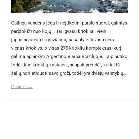
metu už 5 km kelionę reikia mokėti 1200–1500 pesų (3–4 €).
nacionaliniame parke. Per kiek dienų galima pažinti Ušuają?
gruodžio iki vasario) dienomis sušyla iki 30–35 °C, gali būti
atskiria salyną nuo Antarktidos. Ką galima nuveikti
Naktį tokia kelionė kainuoja 4 320 pesų (11 €). Automobilio
Jeigu norite greito įspūdžio arba Ušuaja yra tarpinė stotelė
tvanku ir lietinga. Žiema (nuo birželio iki rugpjūčio) temperatūra
Ugnies Žemėje Ugnies žemę aplankyti galima bet kuriuo
nuomos kaina Saltoje priklauso nuo automobilio klasės, jo
ilgesnėje kelionėje po Argentiną, tuomet užteks ir 2 dienų. Per
dieną pakyla iki 10–18 °C, naktys gali būti vėsesnės, bet sniego
metų laiku, tačiau geriausia atvykti nuo lapkričio iki
Galinga vandens jėga ir neįtikėtini purslų šuorai, galintys
turimų draudimų ir papildomų paslaugų: pristatymo mokestis
jas suspėsite apsilankyti Kalėjimo ir Jūrų muziejuje, dalyvauti
nebūna. Internetas ir ryšys Buenos Airėse belaidžiu internetu
kovo. Šiuo metu oras sušyla iki 7 °C. Turistinio sezono
parblokšti nuo kojų – tai Igvasu kriokliai, vieni
oro uoste, automobilio grąžinimas kitoje vietoje, vienos
trumpoje ekskursijoje Tierra del Fuego nacionaliniame parke,
galima naudotis viešbučiuose, kavinėse ir net viešose erdvėse.
pikas yra sausį. Planuojant kelionę šiam laikui,
įspūdingiausių ir gražiausių pasaulyje. Igvasu nėra
krypties nuoma. Mini ekonominės klasės auto nuoma dienai
pasivaikščioti San Martín gatve aplankant vietinį restoraną ir
Vietinės SIM kortelės (pvz., Personal, Claro, Movistar) kainuoja
rekomenduojama iš anksto užsisakyti ne tik
vienas krioklys, o visas 275 krioklių kompleksas, kurį
kainuoja 30 000–40 000 pesų (28–37 €). Compact / Economy
jaukias parduotuvėles. 3–4 dienos yra tas laikas, kai Ušuają
3–6 EUR (1000–2000 ARS), papildymai mobiliam internetui –
apgyvendinimą, bet ir transportą, ekskursijas.
galima aplankyti Argentinoje arba Brazilijoje. Taip nutiko
klasės automobilio nuoma – 48 000–55 000 pesų (44–50 €).
galima pažinti giliau. Pirmą dieną galima skirti Beagle kanalo
nedideli. Ryšio kokybė mieste gera, o netoliese esančiuose
Patogiausias ir greičiausias būdas patekti į salyną –
todėl, kad krioklių kaskada „neapsisprendė“, kuriai iš
SUV nuoma dienai yra 60 000–70 000 pesų (55–64 €). Premium
kruizui su pingvinų sala (Martillo); antrą – Tierra del Fuego
priemiesčiuose – pakankama keliautojo poreikiams. Etiketas
lėktuvu. Iš Buenos Airių lėktuvai skraido į Ušuają. Jeigu
šalių nori atiduoti savo grožį, todėl yra dviejų valstybių
didesnis automobilis dienai kainuoja apie 75 000 pesų (70 €).
nacionaliniam parkui ir Pasaulio pabaigos traukiniui; trečią –
Argentiniečiai labai šilti, atviri ir mėgstantys bendrauti. Įprasta
niekur neskubate ir norite pasigrožėti vietove, galite
pasienyje. Abi šalys paskelbė aplinkines teritorijas
Geresnes nuomos kainas suteikia sezonas, rezervavimas iš
žygiui į slidinėjimo parką. Dar liks laiko savo nuožiūra
pasisveikinti pabučiuojant į vieną skruostą net tarp nepažįstamų
vykti automobiliu iš Buenos Airių. Keliai Lotynų
Išsamiau →
nacionaliniais parkais ir netgi pavadino juos tuo pačiu
anksto, ilgesnės nuomos trukmės. Kartais net iki minus 10–
pasirinktam muziejui, vietiniams restoranams ir
žmonių (ypač tarp moterų arba moterų ir vyrų). Apranga –
Amerikoje geri, kelionė truks apie 50 valandų. Jeigu
„Igvasu“ vardu. Vietos indėnai pasakoja legendą, kad
20 %. Geriausias laikas aplankyti Saltą Keliaujant į Saltą svarbu
pasivaikščiojimams centrine pėsčiųjų alėja.
miesto stiliaus: patogu, bet tvarkinga. Nors kultūra moderni, į
traukia romantika, galite keliauti kruiziniu laineriu.
seniai seniai gyvačių dievas M'Boy geidė gražuolės
apsispręsti, koks oras jums yra prioritetas. Derėtų nepamiršti,
#GALLERY_WIDGET# #GALLERY_WIDGET# Kur apsistoti
bažnyčias ar kultūrinius renginius pravartu rengtis kukliau.
Ugnies žemės nacionalinis parkas yra piečiausias
Naipi, bet jos širdis linko prie kario Tarobo. Įsimylėjėliai
kad Argentinoje metų laikai išsidėstę kitaip – kai pas mus
Uršuajoje? Ušuajoje turistai apgyvendinimo variantus pasirinkti
Fotografuojant žmones viešose erdvėse, taip pat mandagu
pasaulyje ir itin reikšmingas Argentinos gamtos paveldo
bandė perplaukti upę, tačiau įniršusi pabaisa uodega
vasara, ten žiema ir priešingai. Tad optimali šiluma Saltos
gali pagal savo biudžetą ir poreikius. Pasirinkimas išties platus.
atsiklausti. Mokėjimai ir valiuta Argentinos valiuta – Argentinos
objektas. Nepaliestos gamtos, vaizdingų ežerų ir ledynų,
trenkė į dugną, amžiams juos išskirdama. Iš širdgėlos
mieste būna spalio mėnesį (24–27 °C), mažai kritulių. Šalčiausia
Biudžetinis variantas (privatus kambarys su bendra vonia arba
pesas (ARS). Dėl ekonominio nestabilumo valiutos kursas gali
nuostabios floros ir faunos parkas yra labiausiai