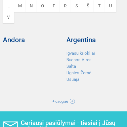
L
M
N
O
P
R
S
Š
T
U
V
Andora
Argentina
Igvasu kriokliai
Buenos Aires
Salta
Ugnies Žemė
Ušuaja
+ daugiau
Geriausi pasiūlymai - tiesiai į Jūsų