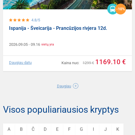
-10%
4.8/5
Ispanija - Šveicarija - Prancūzijos rivjera 12d.
2026.09.05
- 09.16
vietų yra
1169.10 €
Daugiau datų
Kaina nuo:
1299 €
Daugiau
Visos populiariausios kryptys
A
B
Č
D
E
F
G
I
J
K