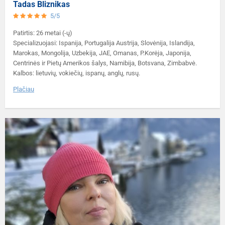
Tadas Bliznikas
5/5
Patirtis: 26 metai (-ų)
Specializuojasi: Ispanija, Portugalija Austrija, Slovėnija, Islandija,
Marokas, Mongolija, Uzbekija, JAE, Omanas, P.Korėja, Japonija,
Centrinės ir Pietų Amerikos šalys, Namibija, Botsvana, Zimbabvė.
Kalbos: lietuvių, vokiečių, ispanų, anglų, rusų.
Plačiau