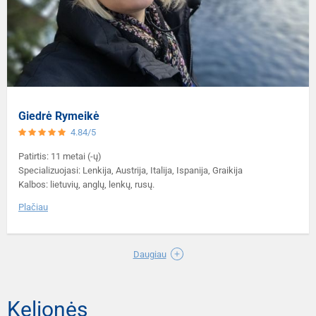
Giedrė Rymeikė
4.84/5
Patirtis: 11 metai (-ų)
Specializuojasi: Lenkija, Austrija, Italija, Ispanija, Graikija
Kalbos: lietuvių, anglų, lenkų, rusų.
Plačiau
Daugiau
Kelionės