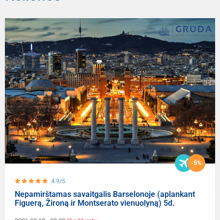
-5%
4.9/5
Nepamirštamas savaitgalis Barselonoje (aplankant
Figuerą, Žironą ir Montserato vienuolyną) 5d.