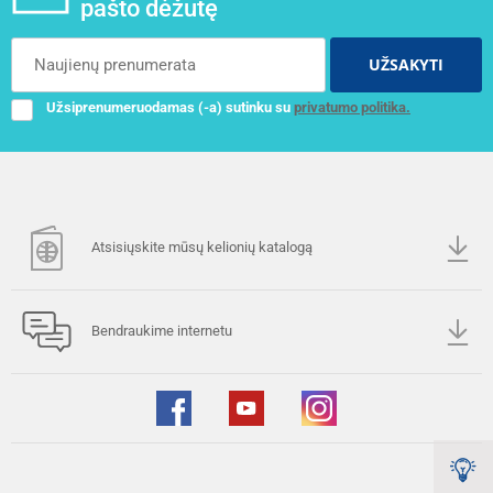
pašto dėžutę
UŽSAKYTI
Užsiprenumeruodamas (-a) sutinku su
privatumo politika.
Atsisiųskite mūsų kelionių katalogą
Bendraukime internetu