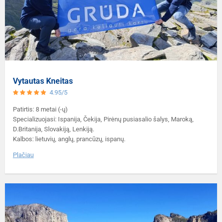
Vytautas Kneitas
4.95/5
Patirtis: 8 metai (-ų)
Specializuojasi: Ispanija, Čekija, Pirėnų pusiasalio šalys, Maroką,
D.Britanija, Slovakiją, Lenkiją.
Kalbos: lietuvių, anglų, prancūzų, ispanų.
Plačiau