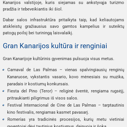
Kanarijos valstijoje, kuris siejamas su ankstyvąja turizmo 
pradžia ir tebeveikiantis iki šiol.
Dabar salos infrastruktūra pritaikyta taip, kad keliautojams 
atskleistų gražiausius savo gamtos kampelius ir suteiktų 
patogų poilsį bei turiningą laisvalaikį.
Gran Kanarijos kultūra ir renginiai
Gran Kanarijoje kultūrinis gyvenimas pulsuoja visus metus.
Carnaval de Las Palmas
 – vienas spalvingiausių renginių 
Kanaruose, vykstantis vasario, kovo mėnesiais su muzika, 
paradais ir kostiumų konkursais.
Fiesta del Pino (Teror)
 – religinė šventė, rengiama rugsėjį, 
pritraukianti piligrimus iš visos salos.
Festival Internacional de Cine de Las Palmas
 – tarptautinis 
kino festivalis, rengiamas kasmet pavasarį.
Romerías 
yra tradicinės procesijos, kurių metu vietiniai 
gyventojai dėvi tautinius kostiumus, dainuoja ir šoka.