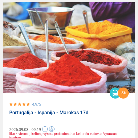
-5%
4.9/5
Portugalija - Ispanija - Marokas 17d.
2026.09.03
- 09.19
liko 4 vietos. Į kelionę vyksta profesionalus kelionės vadovas Vytautas
Kneitas