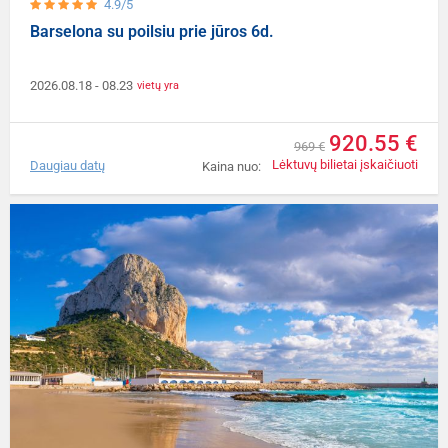
4.9/5
Barselona su poilsiu prie jūros 6d.
2026.08.18
- 08.23
vietų yra
920.55 €
969 €
Lėktuvų bilietai įskaičiuoti
Daugiau datų
Kaina nuo: