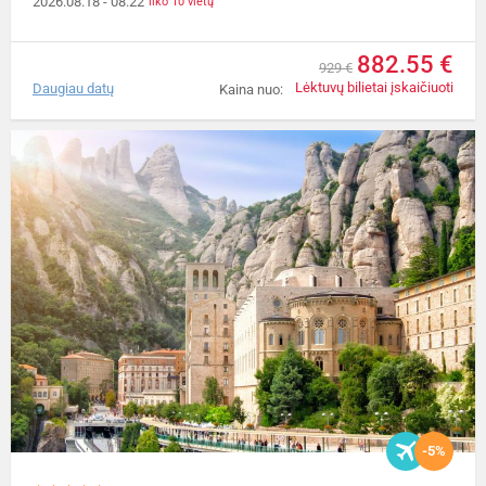
2026.08.18
- 08.22
liko 10 vietų
882.55 €
929 €
Lėktuvų bilietai įskaičiuoti
Daugiau datų
Kaina nuo:
-5%