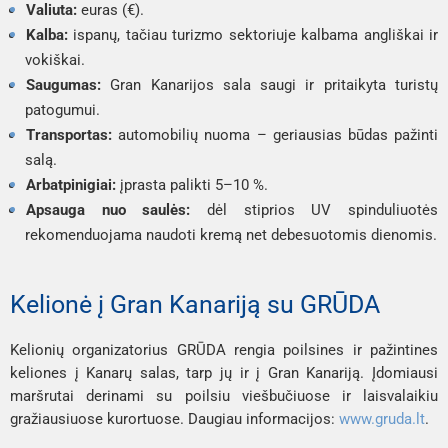
Valiuta:
 euras (€).
Kalba:
 ispanų, tačiau turizmo sektoriuje kalbama angliškai ir 
vokiškai.
Saugumas:
 Gran Kanarijos sala saugi ir pritaikyta turistų 
patogumui.
Transportas:
 automobilių nuoma – geriausias būdas pažinti 
salą.
Arbatpinigiai:
 įprasta palikti 5–10 %.
Apsauga nuo saulės:
 dėl stiprios UV spinduliuotės 
rekomenduojama naudoti kremą net debesuotomis dienomis.
Kelionė į Gran Kanariją su GRŪDA
Kelionių organizatorius GRŪDA rengia poilsines ir pažintines 
keliones į Kanarų salas, tarp jų ir į Gran Kanariją. Įdomiausi 
maršrutai derinami su poilsiu viešbučiuose ir laisvalaikiu 
gražiausiuose kurortuose. Daugiau informacijos: 
www.gruda.lt
. 