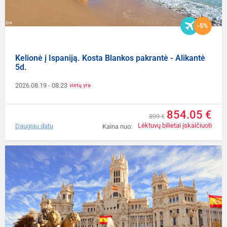
-5%
Kelionė į Ispaniją. Kosta Blankos pakrantė - Alikantė
5d.
2026.08.19
- 08.23
vietų yra
854.05 €
899 €
Lėktuvų bilietai įskaičiuoti
Daugiau datų
Kaina nuo: