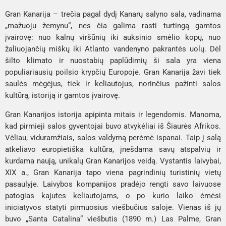
Gran Kanarija – trečia pagal dydį Kanarų salyno sala, vadinama 
„mažuoju žemynu“, nes čia galima rasti turtingą gamtos 
įvairovę: nuo kalnų viršūnių iki auksinio smėlio kopų, nuo 
žaliuojančių miškų iki Atlanto vandenyno pakrantės uolų. Dėl 
šilto klimato ir nuostabių paplūdimių ši sala yra viena 
populiariausių poilsio krypčių Europoje. Gran Kanarija žavi tiek 
saulės mėgėjus, tiek ir keliautojus, norinčius pažinti salos 
kultūrą, istoriją ir gamtos įvairovę.
Gran Kanarijos istorija apipinta mitais ir legendomis. Manoma, 
kad pirmieji salos gyventojai buvo atvykėliai iš Šiaurės Afrikos. 
Vėliau, viduramžiais, salos valdymą perėmė ispanai. Taip į salą 
atkeliavo europietiška kultūra, įnešdama savų atspalvių ir 
kurdama naują, unikalų Gran Kanarijos veidą. Vystantis laivybai, 
XIX a., Gran Kanarija tapo viena pagrindinių turistinių vietų 
pasaulyje. Laivybos kompanijos pradėjo rengti savo laivuose 
patogias kajutes keliautojams, o po kurio laiko ėmėsi 
iniciatyvos statyti pirmuosius viešbučius saloje. Vienas iš jų 
buvo „Santa Catalina“ viešbutis (1890 m.) Las Palme, Gran 