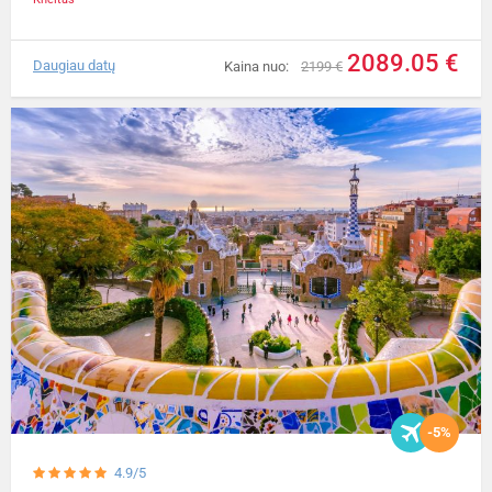
2089.05 €
Daugiau datų
Kaina nuo:
2199 €
-5%
4.9/5