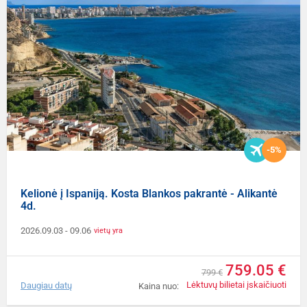
-5%
Kelionė į Ispaniją. Kosta Blankos pakrantė - Alikantė
4d.
2026.09.03
- 09.06
vietų yra
759.05 €
799 €
Lėktuvų bilietai įskaičiuoti
Daugiau datų
Kaina nuo: