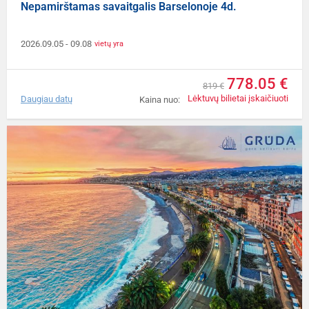
Nepamirštamas savaitgalis Barselonoje 4d.
2026.09.05
- 09.08
vietų yra
778.05 €
819 €
Lėktuvų bilietai įskaičiuoti
Daugiau datų
Kaina nuo: