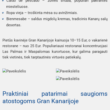
Caldo de pescado
 – žuvies sriuba, populiari pakrantės 
miesteliuose.
Ropa vieja
 – troškinta mėsa su avinžirniais.
Bienmesabe
 – saldus migdolų kremas, tradicinis Kanarų salų 
desertas.
Pietūs kavinėje Gran Kanarijoje kainuoja 10–15 Eur, o vakarienė 
restorane – nuo 25 Eur. Populiariausi restoranai koncentruojasi 
Las Palmas ir Maspalomas kurortuose, kur galima paragauti 
tiek vietinės, tiek tarptautinės virtuvės patiekalų.
Praktiniai patarimai saugioms 
atostogoms Gran Kanarijoje