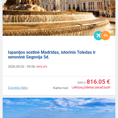
-5%
Ispanijos sostinė Madridas, istorinis Toledas ir
senovinė Segovija 5d.
2026.09.02
- 09.06
vietų yra
816.05 €
859 €
Lėktuvų bilietai įskaičiuoti
Daugiau datų
Kaina nuo: