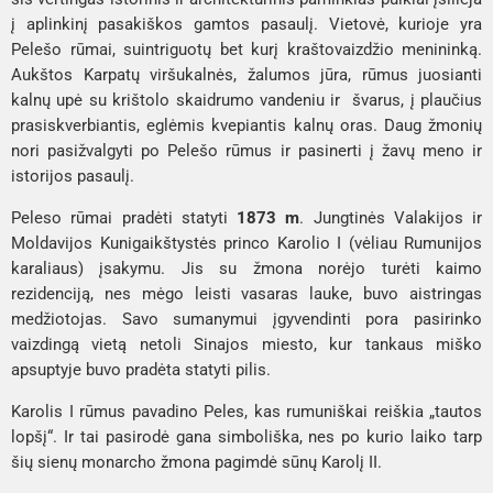
į aplinkinį pasakiškos gamtos pasaulį. Vietovė, kurioje yra
Pelešo rūmai, suintriguotų bet kurį kraštovaizdžio menininką.
Aukštos Karpatų viršukalnės, žalumos jūra, rūmus juosianti
kalnų upė su krištolo skaidrumo vandeniu ir švarus, į plaučius
prasiskverbiantis, eglėmis kvepiantis kalnų oras. Daug žmonių
nori pasižvalgyti po Pelešo rūmus ir pasinerti į žavų meno ir
istorijos pasaulį.
Peleso rūmai pradėti statyti
1873 m
. Jungtinės Valakijos ir
Moldavijos Kunigaikštystės princo Karolio I (vėliau Rumunijos
karaliaus) įsakymu. Jis su žmona norėjo turėti kaimo
rezidenciją, nes mėgo leisti vasaras lauke, buvo aistringas
medžiotojas. Savo sumanymui įgyvendinti pora pasirinko
vaizdingą vietą netoli Sinajos miesto, kur tankaus miško
apsuptyje buvo pradėta statyti pilis.
Karolis I rūmus pavadino Peles, kas rumuniškai reiškia „tautos
lopšį“. Ir tai pasirodė gana simboliška, nes po kurio laiko tarp
šių sienų monarcho žmona pagimdė sūnų Karolį II.