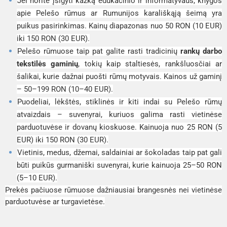
Jei norite įsigyti kažką edukacinio ir informatyvaus, knygos
apie Pelešo rūmus ar Rumunijos karališkąją šeimą yra
puikus pasirinkimas. Kainų diapazonas nuo 50 RON (10 EUR)
iki 150 RON (30 EUR).
Pelešo rūmuose taip pat galite rasti tradicinių
rankų darbo
tekstilės gaminių
, tokių kaip staltiesės, rankšluosčiai ar
šalikai, kurie dažnai puošti rūmų motyvais. Kainos už gaminį
– 50–199 RON (10–40 EUR).
Puodeliai, lėkštės, stiklinės ir kiti indai su Pelešo rūmų
atvaizdais – suvenyrai, kuriuos galima rasti vietinėse
parduotuvėse ir dovanų kioskuose. Kainuoja nuo 25 RON (5
EUR) iki 150 RON (30 EUR).
Vietinis, medus, džemai, saldainiai ar šokoladas taip pat gali
būti puikūs gurmaniški suvenyrai, kurie kainuoja 25–50 RON
(5–10 EUR).
Prekės pačiuose rūmuose dažniausiai brangesnės nei vietinėse
parduotuvėse ar turgavietėse.