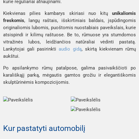
kurie reguliariai atnaujinami.
Kiekvienas pilies kambarys skiriasi nuo kitų
unikaliomis
freskomis
, langų raštais, išskirtiniais baldais, įspūdingomis
originaliomis lubomis, puoštomis nuostabiais paveikslais, kurie
atsispindi ir kilimų raštuose. Be to, rūmuose yra stumdomos
vitražinės lubos, leidžiančios natūraliai vėdinti pastatą.
Lankytojai gali pasirinkti
audio gidą
, skirtą kiekvienam rūmų
aukštui.
Po apsilankymo rūmų patalpose, galima pasivaikščioti po
karališkąjį parką, mėgautis gamtos grožiu ir elegantiškomis
skulptūrinėmis kompozicijomis.
Kur pastatyti automobilį