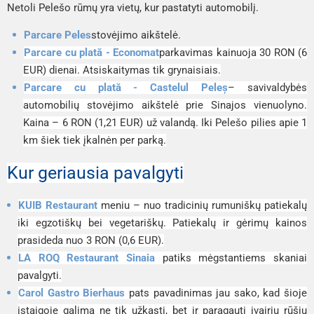
Netoli Pelešo rūmų yra vietų, kur pastatyti automobilį.
Parcare Peles
stovėjimo aikštelė.
Parcare cu plată - Economat
parkavimas kainuoja 30 RON (6
EUR) dienai. Atsiskaitymas tik grynaisiais.
Parcare cu plată - Castelul Peleș
– savivaldybės
automobilių stovėjimo aikštelė prie Sinajos vienuolyno.
Kaina – 6 RON (1,21 EUR) už valandą. Iki Pelešo pilies apie 1
km šiek tiek įkalnėn per parką.
Kur geriausia pavalgyti
KUIB Restaurant
meniu – nuo tradicinių rumuniškų patiekalų
iki egzotiškų bei vegetariškų. Patiekalų ir gėrimų kainos
prasideda nuo 3 RON (0,6 EUR).
LA ROQ Restaurant Sinaia
patiks mėgstantiems skaniai
pavalgyti.
Carol Gastro Bierhaus
pats pavadinimas jau sako, kad šioje
įstaigoje galima ne tik užkąsti, bet ir paragauti įvairių rūšių