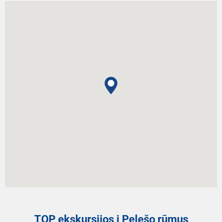
TOP ekskursijos į Pelešo rūmus