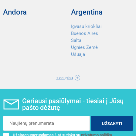
Andora
Argentina
Igvasu kriokliai
Buenos Aires
Salta
Ugnies Žemė
Ušuaja
+ daugiau
Geriausi pasiūlymai - tiesiai į Jūsų
pašto dėžutę
UŽSAKYTI
Užsiprenumeruodamas (-a) sutinku su
privatumo politika.