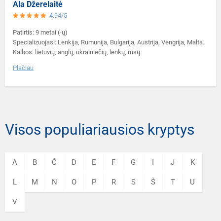
Ala Džerelaitė
4.94/5
Patirtis: 9 metai (-ų)
Specializuojasi: Lenkija, Rumunija, Bulgarija, Austrija, Vengrija, Malta.
Kalbos: lietuvių, anglų, ukrainiečių, lenkų, rusų.
Plačiau
Visos populiariausios kryptys
A
B
Č
D
E
F
G
I
J
K
L
M
N
O
P
R
S
Š
T
U
V