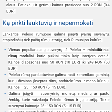
alaus. Patiekalų ir gėrimų kainos prasideda nuo 2 RON (0,4
EUR).
Ką pirkti lauktuvių ir nepermokėti
Lankantis Pelešo rūmuose galima įsigyti įvairių suvenyrų,
atspindinčių tiek pačių rūmų istoriją, tiek Rumunijos kultūrą.
Vienas populiariausių suvenyrų iš Pelešo –
miniatiūriniai
rūmų modeliai
, kurie puikiai tinka kaip interjero detalė.
Kainos diapazonas nuo 50 RON (10 EUR) iki 249 RON (50
EUR).
Pelešo rūmų parduotuvėse galima rasti keramikos gaminių,
kurių dizainas įkvėptas rūmų architektūros ir meno kūrinių.
Kainos – 25–150 RON (5–15 EUR).
Galima įsigyti ir suvenyrinių monetų, medalių ar pašto
ženklų, kurie vaizduoja Pelešo rūmus ir jų istoriją. Tokie
suvenyrai kainuoja 25–150 RON (5–15 EUR).