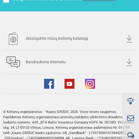
Atsisiųskite mūsų kelionių katalogą
Bendraukime internetu
© Kelionių organizatorius - "Kauno GRŪDA", 2026. Visos teisės saugomos.
Papildomas Kelionių organizatoriaus prievolių įvykdymo užtikrinimo draudimo
liudijimo numeris: AAS „BTA Baltic Insurance Company KOFG Nr. 001582. Viršuliškių
skg. 34, LT-05132 Vilnius, Lietuva. Kelionių organizatoriaus pažymėjimo Nr. 012758
UAB „Kauno GRŪDA“ banko sąskaitos: AB „Swedbank" - LT537300010134442557; AB
„SEB bankas" - LT407044060003268084; AB „Luminor Bank" - LT924010051003728875.