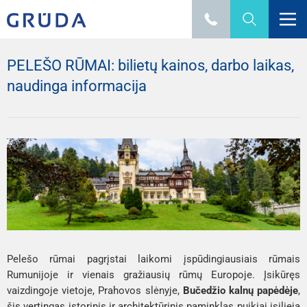
PELEŠO RŪMAI: bilietų kainos, darbo laikas,
naudinga informacija
Pelešo rūmai pagrįstai laikomi įspūdingiausiais rūmais
Rumunijoje ir vienais gražiausių rūmų Europoje. Įsikūręs
vaizdingoje vietoje, Prahovos slėnyje,
Bučedžio kalnų papėdėje
,
šis vertingas istorinis ir architektūrinis paminklas puikiai įsilieja