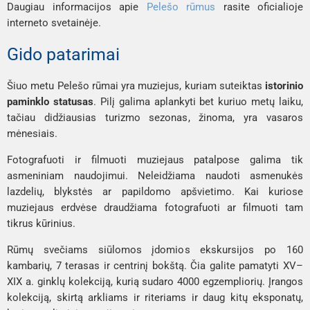
Daugiau informacijos apie
Pelešo rūmus
rasite oficialioje
interneto svetainėje.
Gido patarimai
Šiuo metu Pelešo rūmai yra muziejus, kuriam suteiktas
istorinio
paminklo statusas
. Pilį galima aplankyti bet kuriuo metų laiku,
tačiau didžiausias turizmo sezonas, žinoma, yra vasaros
mėnesiais.
Fotografuoti ir filmuoti muziejaus patalpose galima tik
asmeniniam naudojimui. Neleidžiama naudoti asmenukės
lazdelių, blykstės ar papildomo apšvietimo. Kai kuriose
muziejaus erdvėse draudžiama fotografuoti ar filmuoti tam
tikrus kūrinius.
Rūmų svečiams siūlomos įdomios ekskursijos po 160
kambarių, 7 terasas ir centrinį bokštą. Čia galite pamatyti XV–
XIX a. ginklų kolekciją, kurią sudaro 4000 egzempliorių. Įrangos
kolekciją, skirtą arkliams ir riteriams ir daug kitų eksponatų,