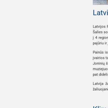
Latvi
Latvijos R
Šalies so
į 4 regi
pajūriu i
Painūs is
įvairios 
Joninių š
muziejuos
pat didel
Latvija 
žaliuojanč