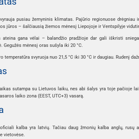
atas
 vyrauja pusiau žemyninis klimatas. Pajūrio regionuose drėgniau i
jos jūros – šalčiausią žiemos mėnesį Liepojoje ir Ventspilyje vidutin
 ateina gana vėlai – balandžio pradžioje dar gali iškristi snieg
. Gegužės mėnesį oras sušyla iki 20 °C.
o temperatūra svyruoja nuo 21,5 °C iki 30 °C ir daugiau. Rudenį dažna
as
laikas sutampa su Lietuvos laiku, nes abi šalys yra toje pačioje l
vasaros laiko zona (EEST, UTC+3) vasarą.
ba
 oficiali kalba yra latvių. Tačiau daug žmonių kalba anglų, rusų
se vietovėse.