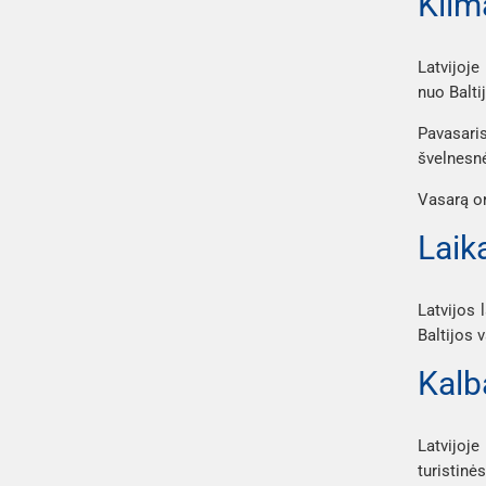
Klim
Latvijoje
nuo Balti
Pavasaris
švelnesnė
Vasarą or
Laik
Latvijos 
Baltijos 
Kal
Latvijoje
turistinė