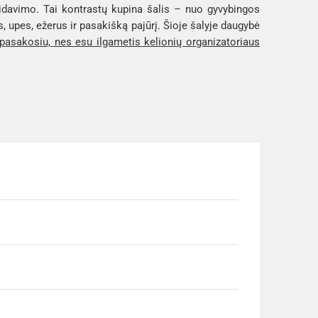
laidavimo. Tai kontrastų kupina šalis – nuo gyvybingos
 upes, ežerus ir pasakišką pajūrį. Šioje šalyje daugybė
apasakosiu, nes esu ilgametis kelionių organizatoriaus