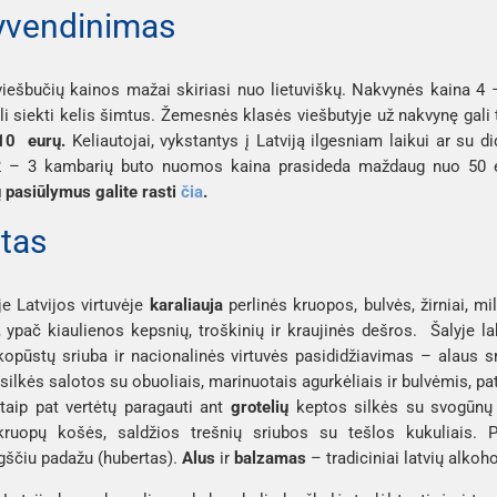
vendinimas
viešbučių kainos mažai skiriasi nuo lietuviškų. Nakvynės kaina 
ali siekti kelis šimtus. Žemesnės klasės viešbutyje už nakvynę gal
10 eurų.
Keliautojai, vykstantys į Latviją ilgesniam laikui ar su 
 – 3 kambarių buto nuomos kaina prasideda maždaug nuo 50 eur
 pasiūlymus galite rasti
čia
.
tas
je Latvijos virtuvėje
karaliauja
perlinės kruopos, bulvės, žirniai, mil
, ypač kiaulienos kepsnių, troškinių ir kraujinės dešros. Šalyje la
kopūstų sriuba ir nacionalinės virtuvės pasididžiavimas – alaus sr
silkės salotos su obuoliais, marinuotais agurkėliais ir bulvėmis, pa
 taip pat vertėtų paragauti ant
grotelių
keptos silkės su svogūnų p
 kruopų košės, saldžios trešnių sriubos su tešlos kukuliais. 
gščiu padažu (
hubertas
).
Alus
ir
balzamas
– tradiciniai latvių alkoho