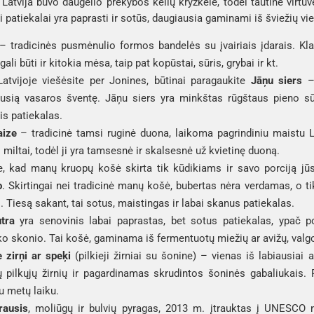
Latvija buvo daugelio prekybos kelių kryžkelė, todėl tautinė virtuv
patiekalai yra paprasti ir sotūs, daugiausia gaminami iš šviežių vie
– tradicinės pusmėnulio formos bandelės su įvairiais įdarais. Kla
gali būti ir kitokia mėsa, taip pat kopūstai, sūris, grybai ir kt.
Latvijoje viešėsite per Jonines, būtinai paragaukite
Jāņu siers
– 
ausią vasaros šventę. Jāņu siers yra minkštas rūgštaus pieno sūr
is patiekalas.
ize
– tradicinė tamsi ruginė duona, laikoma pagrindiniu maistu L
i miltai, todėl ji yra tamsesnė ir skalsesnė už kvietinę duoną.
, kad manų kruopų košė skirta tik kūdikiams ir savo porciją jūs 
o
. Skirtingai nei tradicinė manų košė, bubertas nėra verdamas, o 
. Tiesą sakant, tai sotus, maistingas ir labai skanus patiekalas.
tra
yra senovinis labai paprastas, bet sotus patiekalas, ypač po
o skonio. Tai košė, gaminama iš fermentuotų miežių ar avižų, valgo
 zirņi ar speķi
(pilkieji žirniai su šonine) – vienas iš labiausiai
jų pilkųjų žirnių ir pagardinamas skrudintos šoninės gabaliukais.
u metų laiku.
rausis
, moliūgų ir bulvių pyragas, 2013 m. įtrauktas į UNESCO n