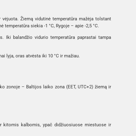
r vėjuota. Žiemą vidutinė temperatūra mažėja tolstant
ė temperatūra siekia -1 °C, Rygoje – apie -2,5 °C.
as. Iki balandžio vidurio temperatūra paprastai tampa
i lyja, oras atvėsta iki 10 °C ir mažiau.
aiko zonoje – Baltijos laiko zona (EET, UTC+2) žiemą ir
 ar kitomis kalbomis, ypač didžiuosiuose miestuose ir