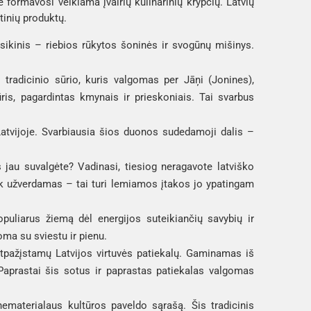
ė formavosi veikiama įvairių kulinarinių krypčių. Latvių
tinių produktų.
sikinis – riebios rūkytos šoninės ir svogūnų mišinys.
tradicinio sūrio, kuris valgomas per Jāņi (Jonines),
is, pagardintas kmynais ir prieskoniais. Tai svarbus
atvijoje. Svarbiausia šios duonos sudedamoji dalis –
jau suvalgėte? Vadinasi, tiesiog neragavote latviško
tik užverdamas – tai turi lemiamos įtakos jo ypatingam
puliarus žiemą dėl energijos suteikiančių savybių ir
ma su sviestu ir pienu.
 atpažįstamų Latvijos virtuvės patiekalų. Gaminamas iš
 Paprastai šis sotus ir paprastas patiekalas valgomas
ematerialaus kultūros paveldo sąrašą. Šis tradicinis