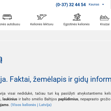
(0-37) 32 44 54
Kaunas
ionės autobusu
Kelionės lėktuvu
Egzotinės kelionės
Kruizai
ą
ija. Faktai, žemėlapis ir gidų infor
vija visai nedidukė, tačiau turi ką pasiūlyti atvykstantiems ke
s,
laukinius
ir balto smėlio Baltijos
paplūdimius
, nepaprasto groži
ojams
.
(Visos kelionės į Latvija)