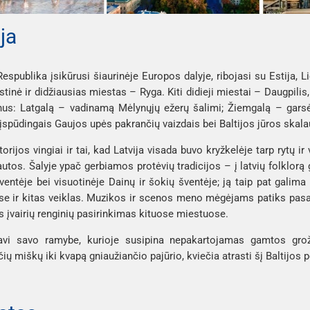
ja
espublika įsikūrusi šiaurinėje Europos dalyje, ribojasi su Estija, Liet
stinė ir didžiausias miestas – Ryga. Kiti didieji miestai – Daugpilis,
onus: Latgalą – vadinamą Mėlynųjų ežerų šalimi; Žiemgalą – gar
r įspūdingais Gaujos upės pakrančių vaizdais bei Baltijos jūros ska
torijos vingiai ir tai, kad Latvija visada buvo kryžkelėje tarp rytų 
tautos. Šalyje ypač gerbiamos protėvių tradicijos – į latvių folklorą 
ventėje bei visuotinėje Dainų ir šokių šventėje; ją taip pat galima
e ir kitas veiklas. Muzikos ir scenos meno mėgėjams patiks pasauli
is įvairių renginių pasirinkimas kituose miestuose.
žavi savo ramybe, kurioje susipina nepakartojamas gamtos grožis
ių miškų iki kvapą gniaužiančio pajūrio, kviečia atrasti šį Baltijos p