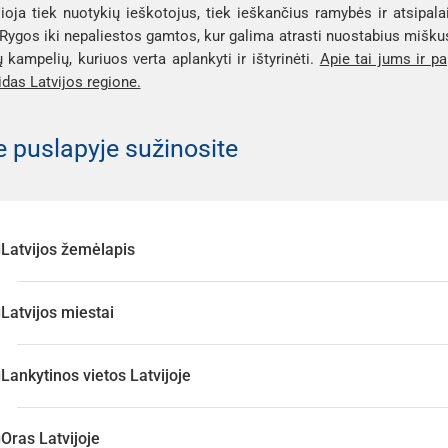
ilioja tiek nuotykių ieškotojus, tiek ieškančius ramybės ir atsipa
Rygos iki nepaliestos gamtos, kur galima atrasti nuostabius miškus,
 kampelių, kuriuos verta aplankyti ir ištyrinėti.
Apie tai jums ir p
as Latvijos regione.
 puslapyje sužinosite
Latvijos žemėlapis
Latvijos miestai
Lankytinos vietos Latvijoje
Oras Latvijoje