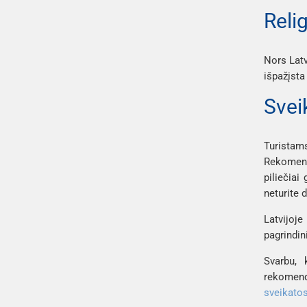
Reli
Nors Latv
išpažįsta 
Sveik
Turistam
Rekomendu
piliečiai
neturite 
Latvijoje
pagrindini
Svarbu, 
rekomenda
sveikatos