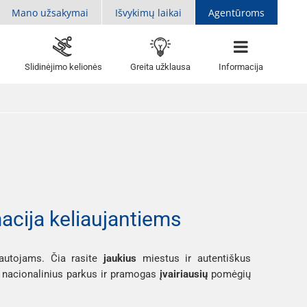
Mano užsakymai
Išvykimų laikai
Agentūroms
Slidinėjimo kelionės
Greita užklausa
Informacija
macija keliaujantiems
liautojams. Čia rasite
jaukius
miestus ir autentiškus
o nacionalinius parkus ir pramogas
įvairiausių
pomėgių