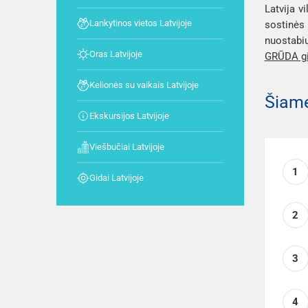
Latvija v
Lankytinos vietos Latvijoje
sostinės 
nuostabių
Oras Latvijoje
GRŪDA gid
Kelionės su vaikais Latvijoje
Šiame
Ekskursijos Latvijoje
Viešbučiai Latvijoje
1
Gidai Latvijoje
2
3
4