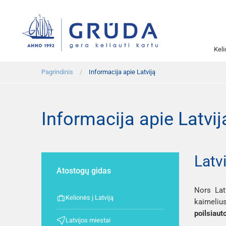
Kel
Pagrindinis
Informacija apie Latviją
Informacija apie Latvij
Latv
Atostogų gidas
Nors Lat
Kelionės į Latviją
kaimeliu
poilsiaut
Latvijos miestai