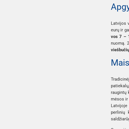
Apgy
Latvijos 
eurų ir g
vos 7 – 
nuomą. 2
viešbučių
Mais
Tradicinė
patiekalų
raugintų 
mėsos ir 
Latvijoje
perlinių
saldžiarū