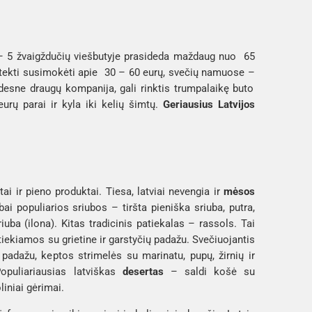
4 – 5 žvaigždučių viešbutyje prasideda maždaug nuo 65
i tekti susimokėti apie 30 – 60 eurų, svečių namuose –
didesne draugų kompanija, gali rinktis trumpalaikę buto
ų parai ir kyla iki kelių šimtų.
Geriausius Latvijos
tai ir pieno produktai. Tiesa, latviai nevengia ir
mėsos
bai populiarios sriubos – tiršta pieniška sriuba, putra,
iuba (
ilona
). Kitas tradicinis patiekalas –
rassols
. Tai
tiekiamos su grietine ir garstyčių padažu. Svečiuojantis
adažu, keptos strimelės su marinatu, pupų, žirnių ir
Populiariausias latviškas
desertas
– saldi košė su
liniai gėrimai.