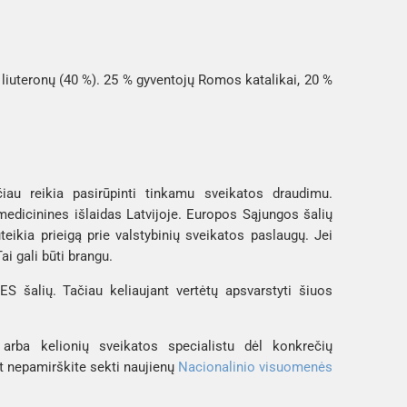
kų liuteronų (40 %). 25 % gyventojų Romos katalikai, 20 %
čiau reikia pasirūpinti tinkamu sveikatos draudimu.
edicinines išlaidas Latvijoje. Europos Sąjungos šalių
eikia prieigą prie valstybinių sveikatos paslaugų. Jei
i gali būti brangu.
ES šalių. Tačiau keliaujant vertėtų apsvarstyti šiuos
arba kelionių sveikatos specialistu dėl konkrečių
at nepamirškite sekti naujienų
Nacionalinio visuomenės