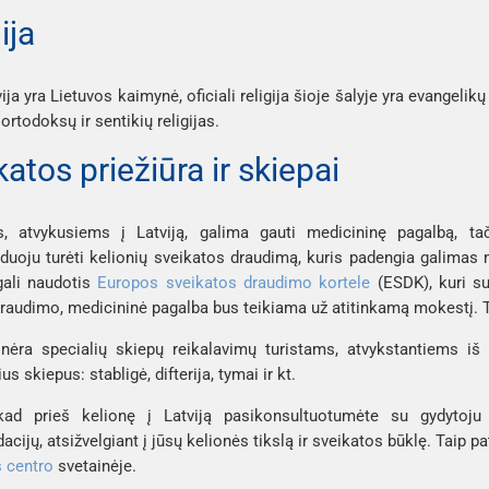
gija
ija yra Lietuvos kaimynė, oficiali religija šioje šalyje yra evangeli
ortodoksų ir sentikių religijas.
atos priežiūra ir skiepai
s, atvykusiems į Latviją, galima gauti medicininę pagalbą, ta
oju turėti kelionių sveikatos draudimą, kuris padengia galimas m
 gali naudotis
Europos sveikatos draudimo kortele
(ESDK), kuri sut
draudimo, medicininė pagalba bus teikiama už atitinkamą mokestį. Ta
 nėra specialių skiepų reikalavimų turistams, atvykstantiems iš 
us skiepus: stabligė, difterija, tymai ir kt.
kad prieš kelionę į Latviją pasikonsultuotumėte su gydytoju 
cijų, atsižvelgiant į jūsų kelionės tikslą ir sveikatos būklę. Taip p
 centro
svetainėje.