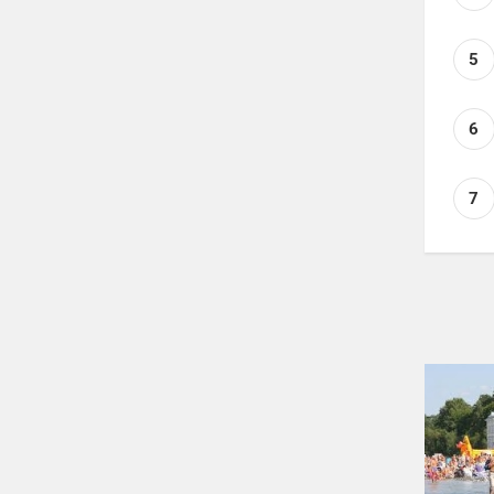
5
6
7