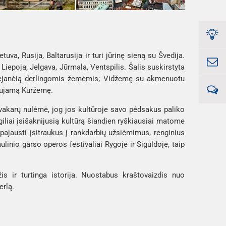
uva, Rusija, Baltarusija ir turi jūrinę sieną su Švedija. 
 Liepoja, Jelgava, Jūrmala, Ventspilis. Šalis suskirstyta 
sėjančią derlingomis žemėmis; Vidžemę su akmenuotu 
laujamą Kuržemę. 
ir vakarų nulėmė, jog jos kultūroje savo pėdsakus paliko 
giliai įsišaknijusią kultūrą šiandien ryškiausiai matome 
 pajausti įsitraukus į rankdarbių užsiėmimus, renginius 
nio garso operos festivaliai Rygoje ir Siguldoje, taip 
 ir turtinga istorija. Nuostabus kraštovaizdis nuo 
erlą.