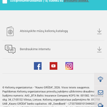
Užsiprenumeruodamas (-a) sutinku su
privatumo politika.
Atsisiųskite mūsų kelionių katalogą
Bendraukime internetu
© Kelionių organizatorius - "Kauno GRŪDA", 2026. Visos teisės saugomos.
Papildomas Kelionių organizatoriaus prievolių įvykdymo užtikrinimo draudimo
liudijimo numeris: AAS „BTA Baltic Insurance Company KOFG Nr. 001582. Viršuliškių
skg. 34, LT-05132 Vilnius, Lietuva. Kelionių organizatoriaus pažymėjimo Nr. 012758
UAB „Kauno GRŪDA“ banko sąskaitos: AB „Swedbank" - LT537300010134442557; AB