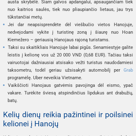
austa skrybėlė. Šiam galvos apdangalui, apsaugančiam tiek
nuo kaitrios saulės, tiek nuo pliaupiančio lietaus, jau trys
tūkstančiai metų.
Jei dar neapsisprendėte dėl viešbučio vietos Hanojuje,
nedvejodami vykite į turistinę zoną į šiaurę nuo Hoan
Kiem
ežero – geriausią Hanojaus rajoną turistams.
Taksi su skaitikliais Hanojuje labai pigūs. Senamiestyje galite
leistis į kelionę vos už 20 000 VND (0,68 EUR). Tačiau taksi
vairuotojai dažniausiai atsisako vežti turistus naudodamiesi
taksometru, todėl geriau užsisakyti automobilį per
Grab
programėlę. Uber neveikia Vietname.
Vaikščioti Hanojaus gatvėmis pavojinga dėl eismo, ypač
vakare. Turėkite šviesą atspindinčius lipdukus ant drabužių,
batų.
Kelių dienų reikia pažintinei ir poilsinei
kelionei į Hanojų