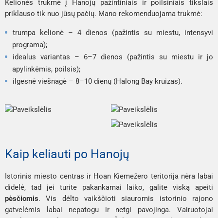
Kelionės trukmė į Hanojų pažintiniais ir poilsiniais tikslais
priklauso tik nuo jūsų pačių. Mano rekomenduojama trukmė:
trumpa kelionė – 4 dienos (pažintis su miestu, intensyvi
programa);
idealus variantas – 6–7 dienos (pažintis su miestu ir jo
apylinkėmis, poilsis);
ilgesnė viešnagė – 8–10 dienų (Halong Bay kruizas).
Kaip keliauti po Hanojų
Istorinis miesto centras ir Hoan Kiem
ežero teritorija nėra labai
didelė, tad jei turite pakankamai laiko, galite viską apeiti
pėsčiomis
. Vis dėlto vaikščioti siauromis istorinio rajono
gatvelėmis labai nepatogu ir netgi pavojinga. Vairuotojai