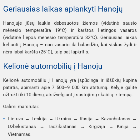
Geriausias laikas aplankyti Hanojų
Hanojuje jūsų laukia debesuotos žiemos (vidutinė sausio
mėnesio temperatūra 19°C) ir karštos lietingos vasaros
(vidutinė liepos mėnesio temperatūra 32°C). Geriausias laikas
keliauti į Hanojų – nuo ​​vasario iki balandžio, kai viskas žydi ir
nėra labai karšta (25°C), taip pat lapkritis.
Kelionė automobilių į Hanojų
Kelionė automobiliu į Hanojų yra įspūdinga ir iššūkių kupina
patirtis, apimanti apie 7 500–9 000 km atstumą. Kelyje galite
užtrukti iki 10 dienų, atsižvelgiant į sustojimų skaičių ir tempą.
Galimi maršrutai:
Lietuva → Lenkija → Ukraina → Rusija → Kazachstanas →
Uzbekistanas → Tadžikistanas → Kirgizija → Kinija →
Vietnamas.