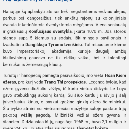
Hanojuje ką aplankyti atsiras tiek mėgstantiems erdvias alėjas,
parkus bei dangoraižius, tiek ankštų rajonų su kolonijiniais
dvarais ir kerinčiomis šventyklomis mėgėjams. Viena seniausių
ir gražiausių
Konfucijaus šventykla
, įkurta 1070 m. Jos storos
sienos supa 5 kiemus su sodais, iškilmingais paviljonais ir
kvadratiniu
Dangiškojo Tyrumo tvenkiniu
. Tolimiausiame kieme
buvo Imperatoriškoji akademija, kurioje daugelį amžių
išsilavinimą gaudavo ne tik didikų vaikai, bet ir talentingi
berniukai iš žemesniųjų klasių.
Turistų ir hanojiečių pamėgta pasivaikščiojimo vieta
Hoan Kiem
ežeras
, pro kurį veda
Trang Thi prospektas
. Legenda byloja, kad
ežere gyveno didžiulis vėžlys, iš kurio vietos didvyris Le Loyu
gavo stebuklingą auksinį kardą. Su šiuo kardu jis išvijo į šalį
įsiveržusius kinus, o paskui grąžino ginklą ežero šeimininkui.
Šio įvykio atminimui vietnamiečiai mažytėje saloje pastatė trijų
pakopų
vėžlių pagodą
. Milžiniški vėžliai ežere gyvena ir
šiandien. Didžiausias iš jų, nugaišęs 1968 m., buvo 2,1 m ilgio ir
svėrė 250 kg. Jo atvaizdas saugomas
Thap-Bat bokšte
.