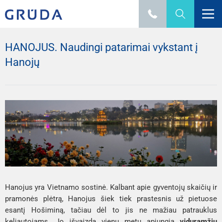
HANOJUS. Naudingi patarimai vykstant į
Hanojų
Hanojus yra Vietnamo sostinė. Kalbant apie gyventojų skaičių ir
pramonės plėtrą, Hanojus šiek tiek prastesnis už pietuose
esantį Hošiminą, tačiau dėl to jis ne mažiau patrauklus
keliautojams. Jo išvaizda vienu metu apjungia
viduramžių