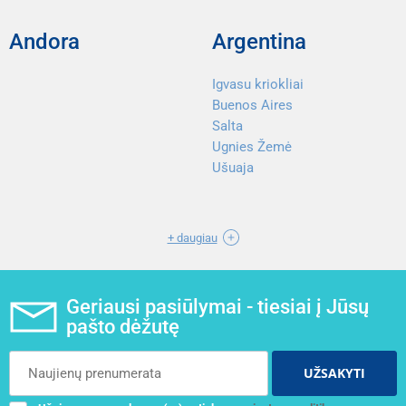
Andora
Argentina
Igvasu kriokliai
Buenos Aires
Salta
Ugnies Žemė
Ušuaja
+ daugiau
Geriausi pasiūlymai - tiesiai į Jūsų
pašto dėžutę
UŽSAKYTI