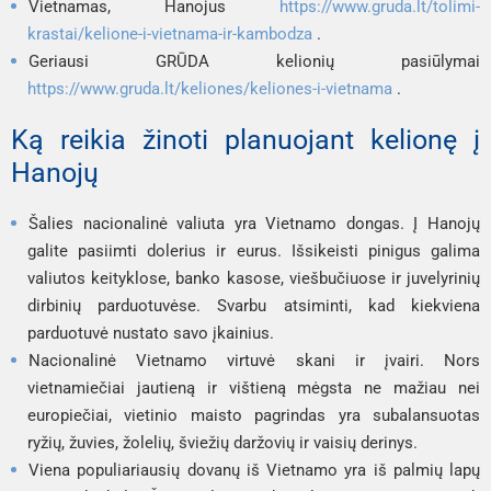
Vietnamas, Hanojus
https://www.gruda.lt/tolimi-
krastai/kelione-i-vietnama-ir-kambodza
.
Geriausi GRŪDA kelionių pasiūlymai
https://www.gruda.lt/keliones/keliones-i-vietnama
.
Ką reikia žinoti planuojant kelionę į
Hanojų
Šalies nacionalinė valiuta yra Vietnamo dongas. Į Hanojų
galite pasiimti dolerius ir eurus. Išsikeisti pinigus galima
valiutos keityklose, banko kasose, viešbučiuose ir juvelyrinių
dirbinių parduotuvėse. Svarbu atsiminti, kad kiekviena
parduotuvė nustato savo įkainius.
Nacionalinė Vietnamo virtuvė skani ir įvairi. Nors
vietnamiečiai jautieną ir vištieną mėgsta ne mažiau nei
europiečiai, vietinio maisto pagrindas yra subalansuotas
ryžių, žuvies, žolelių, šviežių daržovių ir vaisių derinys.
Viena populiariausių dovanų iš Vietnamo yra iš palmių lapų