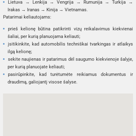
Lietuva → Lenkija → Vengrija → Rumunija → Turkija →
Irakas → Iranas → Kinija → Vietnamas.
Patarimai keliautojams:
prieš kelionę būtina patikrinti vizų reikalavimus kiekvienai
šaliai, per kurią planuojama keliauti;
įsitikinkite, kad automobilis techniškai tvarkingas ir atlaikys
ilgą kelionę;
sekite naujienas ir patarimus dėl saugumo kiekvienoje šalyje,
per kurią planuojate keliauti;
pasirūpinkite, kad turėtumėte reikiamus dokumentus ir
draudimą, galiojantį visose šalyse.