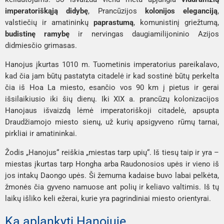
imperatoriškąją didybę
, Prancūzijos
kolonijos eleganciją
,
valstiečių ir amatininkų
paprastumą
, komunistinį griežtumą,
budistinę ramybę
ir nervingas daugiamilijoninio Azijos
didmiesčio grimasas.
Hanojus įkurtas 1010 m. Tuometinis imperatorius pareikalavo,
kad čia jam būtų pastatyta citadelė ir kad sostinė būtų perkelta
čia iš Hoa La miesto, esančio vos 90 km į pietus ir gerai
išsilaikiusio iki šių dienų. Iki XIX a. prancūzų kolonizacijos
Hanojaus išvaizdą lėmė imperatoriškoji citadelė, apsupta
Draudžiamojo miesto sienų, už kurių apsigyveno rūmų tarnai,
pirkliai ir amatininkai.
Žodis „Hanojus“ reiškia „miestas tarp upių“. Iš tiesų taip ir yra –
miestas įkurtas tarp Hongha arba Raudonosios upės ir vieno iš
jos intakų Daongo upės. Ši žemuma kadaise buvo labai pelkėta,
žmonės čia gyveno namuose ant polių ir keliavo valtimis. Iš tų
laikų išliko keli ežerai, kurie yra pagrindiniai miesto orientyrai.
Ką aplankyti Hanojuje