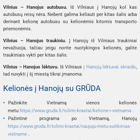
Vilnius – Hanojus autobusu.
Iš Vilniaus į Hanojų kol kas
autobusų reisų nėra. Nebent galima keliauti per kitas šalis arba
derinant kelionę autobusu su kelionėmis kitomis transporto
priemonėmis.
Vilnius – Hanojus traukiniu.
Į Hanojų iš Vilniaus traukiniai
nevažiuoja, tačiau jeigu norite nuotykingos kelionės, galite
traukiniais vykti per kitas šalis.
Vilnius – Hanojus lėktuvu.
Iš Vilniaus
į Hanojų lėktuvai skraido
,
tad nuvykti į šį miestą tikrai įmanoma.
Kelionės į Hanojų su GRŪDA
Pažinkite Vietnamą vienos kelionės
metu
https://www.gruda.lt/tolimi-krastai/kelione-i-vietnama
.
Pažintinė programa po Vietnamą, Hanojų
https://www.gruda.lt/tolimi-krastai/naujuju-metu-sutikimas-
vietname
.