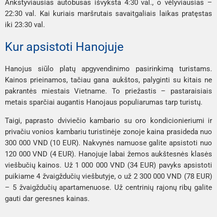
Ankstyviausias autobusas išvyksta 4:30 val., o vėlyviausias –
22:30 val. Kai kuriais maršrutais savaitgaliais laikas pratęstas
iki 23:30 val.
Kur apsistoti Hanojuje
Hanojus siūlo platų apgyvendinimo pasirinkimą turistams.
Kainos prieinamos, tačiau gana aukštos, palyginti su kitais ne
pakrantės miestais Vietname. To priežastis – pastaraisiais
metais sparčiai augantis Hanojaus populiarumas tarp turistų.
Taigi, paprasto dviviečio kambario su oro kondicionieriumi ir
privačiu vonios kambariu turistinėje zonoje kaina prasideda nuo
300 000 VND (10 EUR). Nakvynės namuose galite apsistoti nuo
120 000 VND (4 EUR). Hanojuje labai žemos aukštesnės klasės
viešbučių kainos. Už 1 000 000 VND (34 EUR) pavyks apsistoti
puikiame 4 žvaigždučių viešbutyje, o už 2 300 000 VND (78 EUR)
– 5 žvaigždučių apartamenuose. Už centrinių rajonų ribų galite
gauti dar geresnes kainas.