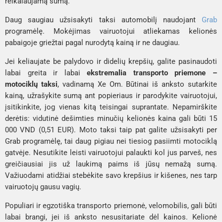
reikalaujamą sumą.
Daug saugiau užsisakyti taksi automobilį naudojant
Grab
programėlę. Mokėjimas vairuotojui atliekamas kelionės
pabaigoje griežtai pagal nurodytą kainą ir ne daugiau.
Jei keliaujate be palydovo ir didelių krepšių, galite pasinaudoti
labai greita ir labai
ekstremalia transporto priemone –
motociklų taksi
, vadinamą
Xe Om
. Būtinai iš anksto sutarkite
kainą, užrašykite sumą ant popieriaus ir parodykite vairuotojui,
įsitikinkite, jog vienas kitą teisingai suprantate. Nepamirškite
derėtis: vidutinė dešimties minučių kelionės kaina gali būti 15
000 VND (0,51 EUR). Moto taksi taip pat galite užsisakyti per
Grab programėlę, tai daug pigiau nei tiesiog pasiimti motociklą
gatvėje. Nesutikite leisti vairuotojui palaukti kol jus parveš, nes
greičiausiai jis už laukimą paims iš jūsų nemažą sumą.
Važiuodami atidžiai stebėkite savo krepšius ir kišenes, nes tarp
vairuotojų gausu vagių.
Populiari ir egzotiška transporto priemonė, velomobilis, gali būti
labai brangi, jei iš anksto nesusitariate dėl kainos. Kelionė