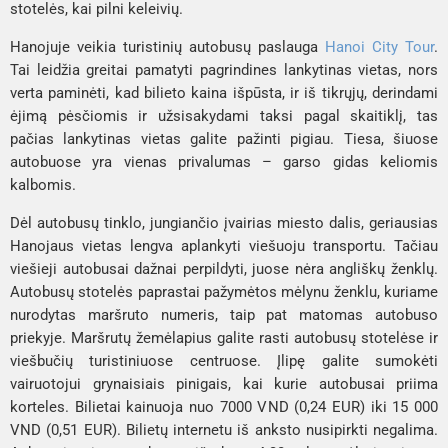
stotelės, kai pilni keleivių.
Hanojuje veikia turistinių autobusų paslauga
Hanoi City Tour
.
Tai leidžia greitai pamatyti pagrindines lankytinas vietas, nors
verta paminėti, kad bilieto kaina išpūsta, ir iš tikrųjų, derindami
ėjimą pėsčiomis ir užsisakydami taksi pagal skaitiklį, tas
pačias lankytinas vietas galite pažinti pigiau. Tiesa, šiuose
autobuose yra vienas privalumas – garso gidas keliomis
kalbomis.
Dėl autobusų tinklo, jungiančio įvairias miesto dalis, geriausias
Hanojaus vietas lengva aplankyti viešuoju transportu. Tačiau
viešieji autobusai dažnai perpildyti, juose nėra angliškų ženklų.
Autobusų stotelės paprastai pažymėtos mėlynu ženklu, kuriame
nurodytas maršruto numeris, taip pat matomas autobuso
priekyje. Maršrutų žemėlapius galite rasti autobusų stotelėse ir
viešbučių turistiniuose centruose. Įlipę galite sumokėti
vairuotojui grynaisiais pinigais, kai kurie autobusai priima
korteles. Bilietai kainuoja nuo 7000 VND (0,24 EUR) iki 15 000
VND (0,51 EUR). Bilietų internetu iš anksto nusipirkti negalima.