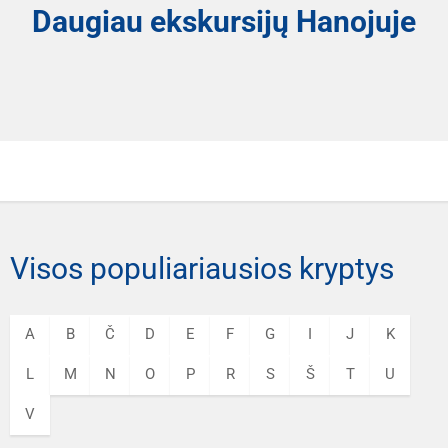
Daugiau ekskursijų Hanojuje
Visos populiariausios kryptys
A
B
Č
D
E
F
G
I
J
K
L
M
N
O
P
R
S
Š
T
U
V