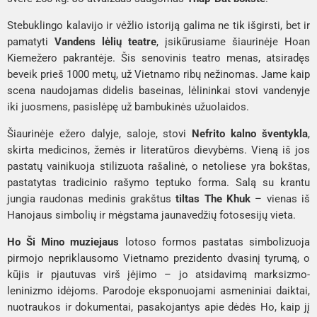
Stebuklingo kalavijo ir vėžlio istoriją galima ne tik išgirsti, bet ir
pamatyti
Vandens lėlių teatre
, įsikūrusiame šiaurinėje Hoan
Kiem
ežero pakrantėje. Šis senovinis teatro menas, atsiradęs
beveik prieš 1000 metų, už Vietnamo ribų nežinomas. Jame kaip
scena naudojamas didelis baseinas, lėlininkai stovi vandenyje
iki juosmens, pasislėpę už bambukinės užuolaidos.
Šiaurinėje ežero dalyje, saloje, stovi
Nefrito kalno šventykla
,
skirta medicinos, žemės ir literatūros dievybėms. Vieną iš jos
pastatų vainikuoja stilizuota rašalinė, o netoliese yra bokštas,
pastatytas tradicinio rašymo teptuko forma. Salą su krantu
jungia raudonas medinis grakštus
tiltas The Khuk
– vienas iš
Hanojaus simbolių ir mėgstama jaunavedžių fotosesijų vieta.
Ho Ši Mino muziejaus
lotoso formos pastatas simbolizuoja
pirmojo nepriklausomo Vietnamo prezidento dvasinį tyrumą, o
kūjis ir pjautuvas virš įėjimo – jo atsidavimą marksizmo-
leninizmo idėjoms. Parodoje eksponuojami asmeniniai daiktai,
nuotraukos ir dokumentai, pasakojantys apie dėdės Ho, kaip jį