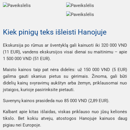
Kiek pinigų teks išleisti Hanojuje
Ekskursija po rūmus ar šventyklą gali kainuoti iki 320 000 VND
(11 EUR), vandens ekskursijos visai dienai su maitinimu – apie
1 500 000 VND (51 EUR).
Maisto kainos taip pat nėra didelės: už 150 000 VND (5 EUR)
galima gauti skanius pietus su gėrimais. Žinoma, gali būti
didelių kainų svyravimų aukštyn arba žemyn, priklausomai nuo
įstaigos, kurioje pasirinksite pietauti.
Suvenyrų kainos prasideda nuo 85 000 VND (2,89 EUR).
Kalbant apie kitas išlaidas, viskas priklauso nuo jūsų kelionės
tikslo. Bet kokiu atveju, atostogos Hanojuje kainuos daug
pigiau nei Europoje.