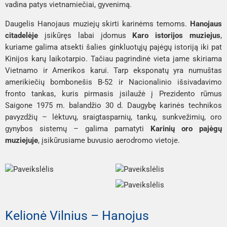
vadina patys vietnamiečiai, gyvenimą.
Daugelis Hanojaus muziejų skirti karinėms temoms.
Hanojaus
citadelėje
įsikūręs labai įdomus
Karo istorijos muziejus
,
kuriame galima atsekti šalies ginkluotųjų pajėgų istoriją iki pat
Kinijos karų laikotarpio. Tačiau pagrindinė vieta jame skiriama
Vietnamo ir Amerikos karui. Tarp eksponatų yra numuštas
amerikiečių bombonešis B-52 ir Nacionalinio išsivadavimo
fronto tankas, kuris pirmasis įsilaužė į Prezidento rūmus
Saigone 1975 m. balandžio 30 d. Daugybę karinės technikos
pavyzdžių – lėktuvų, sraigtasparnių, tankų, sunkvežimių, oro
gynybos sistemų – galima pamatyti
Karinių oro pajėgų
muziejuje
, įsikūrusiame buvusio aerodromo vietoje.
Kelionė Vilnius – Hanojus