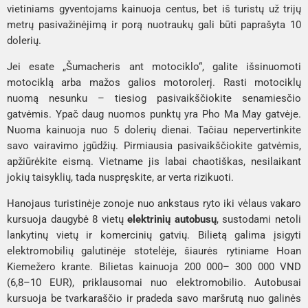
vietiniams gyventojams kainuoja centus, bet iš turistų už trijų
metrų pasivažinėjimą ir porą nuotraukų gali būti paprašyta 10
dolerių.
Jei esate „Šumacheris ant motociklo“, galite išsinuomoti
motociklą arba mažos galios motorolerį. Rasti motociklų
nuomą nesunku – tiesiog pasivaikščiokite senamiesčio
gatvėmis. Ypač daug nuomos punktų yra Pho Ma May gatvėje.
Nuoma kainuoja nuo 5 dolerių dienai. Tačiau nepervertinkite
savo vairavimo įgūdžių. Pirmiausia pasivaikščiokite gatvėmis,
apžiūrėkite eismą. Vietname jis labai chaotiškas, nesilaikant
jokių taisyklių, tada nuspręskite, ar verta rizikuoti.
Hanojaus turistinėje zonoje nuo ankstaus ryto iki vėlaus vakaro
kursuoja daugybė 8 vietų
elektrinių autobusų
, sustodami netoli
lankytinų vietų ir komercinių gatvių. Bilietą galima įsigyti
elektromobilių galutinėje stotelėje, šiaurės rytiniame Hoan
Kiem
ežero krante. Bilietas kainuoja 200 000– 300 000 VND
(6,8–10 EUR), priklausomai nuo elektromobilio. Autobusai
kursuoja be tvarkaraščio ir pradeda savo maršrutą nuo galinės