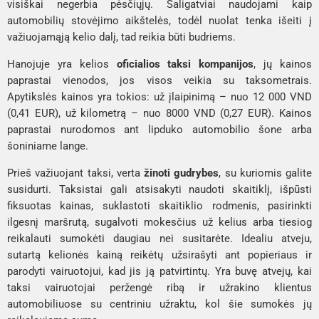
visiškai negerbia pėsčiųjų. Šaligatviai naudojami kaip
automobilių stovėjimo aikštelės, todėl nuolat tenka išeiti į
važiuojamąją kelio dalį, tad reikia būti budriems.
Hanojuje yra kelios
oficialios taksi kompanijos
, jų kainos
paprastai vienodos, jos visos veikia su taksometrais.
Apytikslės kainos yra tokios: už įlaipinimą – nuo 12 000 VND
(0,41 EUR), už kilometrą – nuo 8000 VND (0,27 EUR). Kainos
paprastai nurodomos ant lipduko automobilio šone arba
šoniniame lange.
Prieš važiuojant taksi, verta
žinoti gudrybes
, su kuriomis galite
susidurti. Taksistai gali atsisakyti naudoti skaitiklį, išpūsti
fiksuotas kainas, suklastoti skaitiklio rodmenis, pasirinkti
ilgesnį maršrutą, sugalvoti mokesčius už kelius arba tiesiog
reikalauti sumokėti daugiau nei susitarėte. Idealiu atveju,
sutartą kelionės kainą reikėtų užsirašyti ant popieriaus ir
parodyti vairuotojui, kad jis ją patvirtintų. Yra buvę atvejų, kai
taksi vairuotojai peržengė ribą ir užrakino klientus
automobiliuose su centriniu užraktu, kol šie sumokės jų