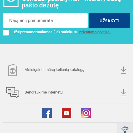
pašto dėžutę
UŽSAKYTI
Užsiprenumeruodamas (-a) sutinku su
privatumo politika.
Atsisiųskite mūsų kelionių katalogą
Bendraukime internetu