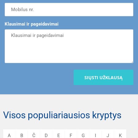
Klausimai ir pageidavimai
SIŲSTI UŽKLAUSĄ
Visos populiariausios kryptys
A
B
Č
D
E
F
G
I
J
K