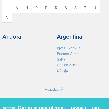
L
M
N
O
P
R
S
Š
T
U
V
Andora
Argentina
Igvasu kriokliai
Buenos Aires
Salta
Ugnies Žemė
Ušuaja
+ daugiau
Geriausi pasiūlymai - tiesiai į Jūsų