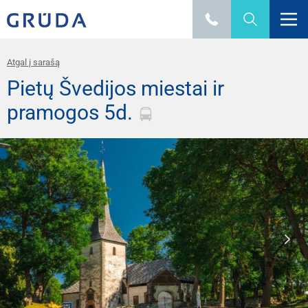
Atgal į sarašą
Pietų Švedijos miestai ir
pramogos 5d.