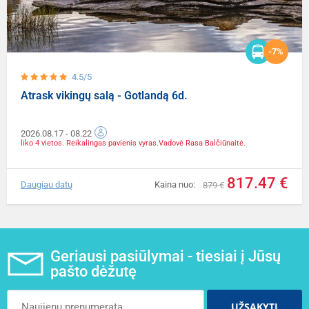
-7%
4.5/5
Atrask vikingų salą - Gotlandą 6d.
2026.08.17
- 08.22
liko 4 vietos. Reikalingas pavienis vyras.Vadovė Rasa Balčiūnaitė.
817.47 €
Daugiau datų
Kaina nuo:
879 €
Geriausi pasiūlymai - tiesiai į Jūsų
pašto dėžutę
UŽSAKYTI