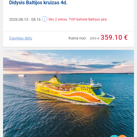
Didysis Baltijos kruizas 4d.
2026.08.13
- 08.16
liko 2 vietos. TOP kelionė Baltijos jūra
359.10 €
Daugiau datų
Kaina nuo:
399 €