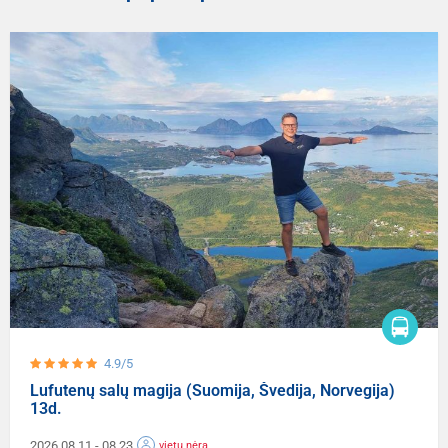
4.9/5
Lufutenų salų magija (Suomija, Švedija, Norvegija)
13d.
2026.08.11
- 08.23
vietų nėra