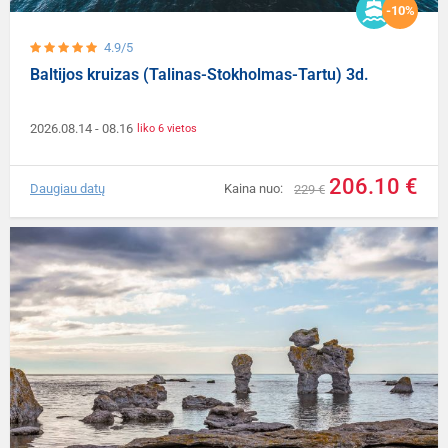
-10%
4.9/5
Baltijos kruizas (Talinas-Stokholmas-Tartu) 3d.
2026.08.14
- 08.16
liko 6 vietos
206.10 €
Daugiau datų
Kaina nuo:
229 €