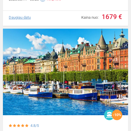
1679 €
Daugiau datų
Kaina nuo:
-10%
4.8/5