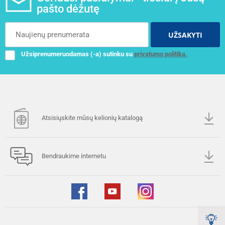
pašto dėžutę
UŽSAKYTI
Užsiprenumeruodamas (-a) sutinku su
privatumo politika.
Atsisiųskite mūsų kelionių katalogą
Bendraukime internetu