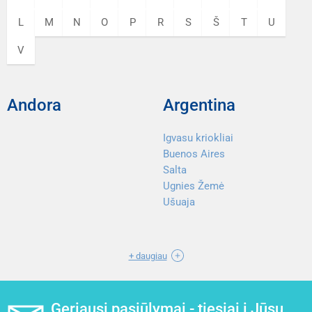
L
M
N
O
P
R
S
Š
T
U
V
Andora
Argentina
Igvasu kriokliai
Buenos Aires
Salta
Ugnies Žemė
Ušuaja
+ daugiau
Geriausi pasiūlymai - tiesiai į Jūsų