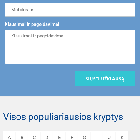
Klausimai ir pageidavimai
SIŲSTI UŽKLAUSĄ
Visos populiariausios kryptys
A
B
Č
D
E
F
G
I
J
K