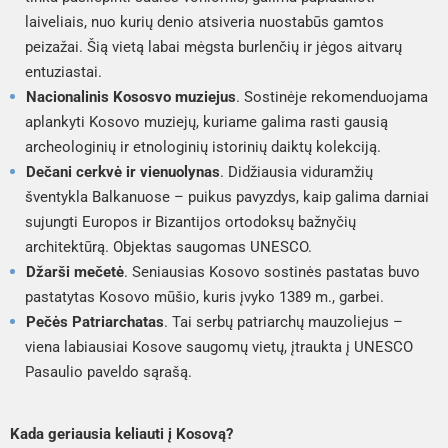
laiveliais, nuo kurių denio atsiveria nuostabūs gamtos
peizažai. Šią vietą labai mėgsta burlenčių ir jėgos aitvarų
entuziastai.
Nacionalinis Kososvo muziejus
. Sostinėje rekomenduojama
aplankyti Kosovo muziejų, kuriame galima rasti gausią
archeologinių ir etnologinių istorinių daiktų kolekciją.
Dečani cerkvė ir vienuolynas
. Didžiausia viduramžių
šventykla Balkanuose – puikus pavyzdys, kaip galima darniai
sujungti Europos ir Bizantijos ortodoksų bažnyčių
architektūrą. Objektas saugomas UNESCO.
Džarši mečetė
. Seniausias Kosovo sostinės pastatas buvo
pastatytas Kosovo mūšio, kuris įvyko 1389 m., garbei.
Pečės Patriarchatas
. Tai serbų patriarchų mauzoliejus –
viena labiausiai Kosove saugomų vietų, įtraukta į UNESCO
Pasaulio paveldo sąrašą.
Kada geriausia keliauti į Kosovą?