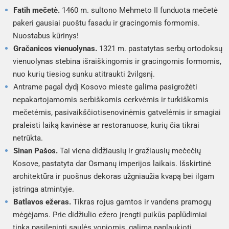
Fatih mečetė.
1460 m. sultono Mehmeto II funduota mečetė
pakeri gausiai puoštu fasadu ir gracingomis formomis.
Nuostabus kūrinys!
Gračanicos vienuolynas.
1321 m. pastatytas serbų ortodoksų
vienuolynas stebina išraiškingomis ir gracingomis formomis,
nuo kurių tiesiog sunku atitraukti žvilgsnį.
Antrame pagal dydį Kosovo mieste galima pasigrožėti
nepakartojamomis serbiškomis cerkvėmis ir turkiškomis
mečetėmis, pasivaikščiotisenovinėmis gatvelėmis ir smagiai
praleisti laiką kavinėse ar restoranuose, kurių čia tikrai
netrūkta.
Sinan Pašos.
Tai viena didžiausių ir gražiausių mečečių
Kosove, pastatyta dar Osmanų imperijos laikais. Išskirtinė
architektūra ir puošnus dekoras užgniaužia kvapą bei ilgam
įstringa atmintyje.
Batlavos ežeras.
Tikras rojus gamtos ir vandens pramogų
mėgėjams. Prie didžiulio ežero įrengti puikūs paplūdimiai
tinka pasilepinti saulės voniomis, galima paplaukioti