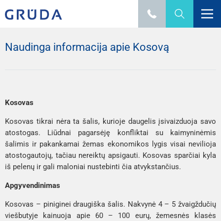
Naudinga informacija apie Kosovą
Kosovas
Kosovas tikrai nėra ta šalis, kurioje daugelis įsivaizduoja savo
atostogas. Liūdnai pagarsėję konfliktai su kaimyninėmis
šalimis ir pakankamai žemas ekonomikos lygis visai nevilioja
atostogautojų, tačiau nereiktų apsigauti. Kosovas sparčiai kyla
iš pelenų ir gali maloniai nustebinti čia atvykstančius.
Apgyvendinimas
Kosovas – piniginei draugiška šalis. Nakvynė 4 – 5 žvaigždučių
viešbutyje kainuoja apie 60 – 100 eurų, žemesnės klasės