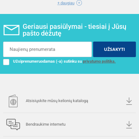
+ daugiau
Geriausi pasiūlymai - tiesiai į Jūsų
pašto dėžutę
UŽSAKYTI
Užsiprenumeruodamas (-a) sutinku su
privatumo politika.
Atsisiųskite mūsų kelionių katalogą
Bendraukime internetu