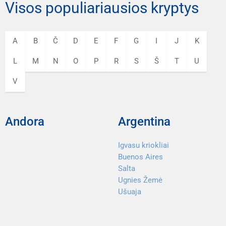
Visos populiariausios kryptys
A
B
Č
D
E
F
G
I
J
K
L
M
N
O
P
R
S
Š
T
U
V
Andora
Argentina
Igvasu kriokliai
Buenos Aires
Salta
Ugnies Žemė
Ušuaja