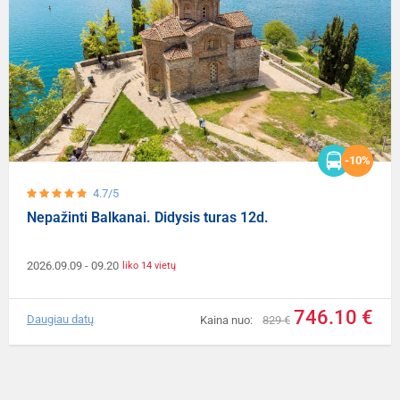
-10%
4.7/5
Nepažinti Balkanai. Didysis turas 12d.
2026.09.09
- 09.20
liko 14 vietų
746.10 €
Daugiau datų
Kaina nuo:
829 €