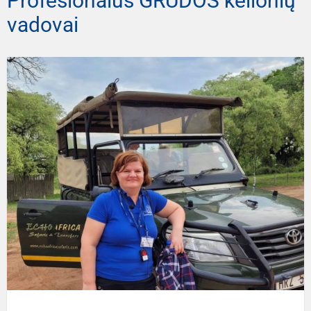
Profesionalūs GRŪDOS kelionių
vadovai