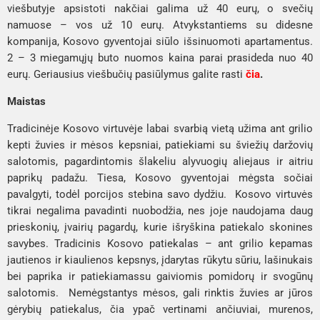
viešbutyje apsistoti nakčiai galima už 40 eurų, o svečių
namuose – vos už 10 eurų. Atvykstantiems su didesne
kompanija, Kosovo gyventojai siūlo išsinuomoti apartamentus.
2 – 3 miegamųjų buto nuomos kaina parai prasideda nuo 40
eurų. Geriausius viešbučių pasiūlymus galite rasti
čia
.
Maistas
Tradicinėje Kosovo virtuvėje labai svarbią vietą užima ant grilio
kepti žuvies ir mėsos kepsniai, patiekiami su šviežių daržovių
salotomis, pagardintomis šlakeliu alyvuogių aliejaus ir aitriu
paprikų padažu. Tiesa, Kosovo gyventojai mėgsta sočiai
pavalgyti, todėl porcijos stebina savo dydžiu. Kosovo virtuvės
tikrai negalima pavadinti nuobodžia, nes joje naudojama daug
prieskonių, įvairių pagardų, kurie išryškina patiekalo skonines
savybes. Tradicinis Kosovo patiekalas – ant grilio kepamas
jautienos ir kiaulienos kepsnys, įdarytas rūkytu sūriu, lašinukais
bei paprika ir patiekiamassu gaiviomis pomidorų ir svogūnų
salotomis. Nemėgstantys mėsos, gali rinktis žuvies ar jūros
gėrybių patiekalus, čia ypač vertinami ančiuviai, murenos,