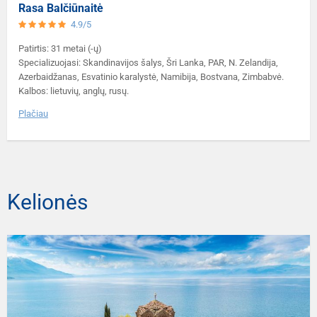
Rasa Balčiūnaitė
4.9/5
Patirtis: 31 metai (-ų)
Specializuojasi: Skandinavijos šalys, Šri Lanka, PAR, N. Zelandija,
Azerbaidžanas, Esvatinio karalystė, Namibija, Bostvana, Zimbabvė.
Kalbos: lietuvių, anglų, rusų.
Plačiau
Kelionės