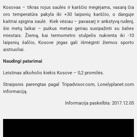
Kosovas – tikras rojus saulės ir karščio mėgėjams, vasarą čia
oro temperatūra pakyla iki +30 laipsnių karščio, o danguje
kaitriai spigina saulė. Kiek vėsiau – pavasarį ir ankstyvą rudenį,
šie metų laikai – puikus metas geriau susipažinti su šalies
miestais. Žiemą, kai termometro stulpelis nukrenta iki -10
laipsnių šalčio, Kosove jėgas gali išmėginti žiemos sporto
aistruoliai.
Naudingi patarimai
Leistinas alkoholio kiekis Kosove – 0,2 promilės.
Straipsnis parengtas pagal Tripadvisor.com, Lonelyplanet.com
informaciją.
Informacija paskelbta: 2017.12.05