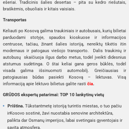
ešeriai. Tradicinis šalies desertas – pita su kedro riešutais,
braškėmis, obuoliais ir kitais vaisiais.
Transportas
Keliauti po Kosovą galima traukiniais ir autobusais, kurių bilietai
parduodami stotyje, spaudos kioskuose ir informacijos
centruose, tačiau, žinant šalies istoriją, nereiktų tikėtis itin
modernaus ir patogaus viešojo transporto. Dalis traukinių ir
autobusų skaičiuoja ilgus darbo metus, todėl įveikti didesnius
atstumus sudėtinga. O štai keliai gana geros būklės, todėl
visada galima išsinuomoti automobilį. Greičiausias ir
patogiausias būdas pasiekti Kosovą – lėktuvas. Visą
informaciją apie lėktuvo bilietus galite rasti
čia
.
GRŪDOS ekspertų patarimai: TOP 10 lankytinų vietų
Priština.
Tūkstantmetę istoriją turintis miestas, o tuo pačiu
irKosovo sostinė, žavi nuostabia senovine architektūra,
palikta dar Osmanų imperijos, labai svetingais gyventojais ir
savita atmosfera.