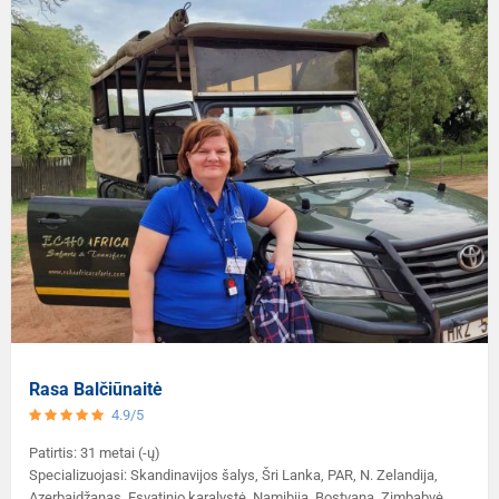
Rasa Balčiūnaitė
4.9/5
Patirtis: 31 metai (-ų)
Specializuojasi: Skandinavijos šalys, Šri Lanka, PAR, N. Zelandija,
Azerbaidžanas, Esvatinio karalystė, Namibija, Bostvana, Zimbabvė.