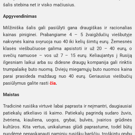
šalis stebina net ir visko mačiusius.
Apgyvendinimas
Milžiniška šalis gali pasiūlyti gana draugiškas ir racionalias
kainas piniginei. Prabangiame 4 – 5 žvaigždučių viešbutyje
nakvynės kaina svyruoja nuo 40 iki kelių šimtų eurų. Žemesnės
klasės viešbučiuose galima apsistoti ir už 20 – 40 eurų, o
svečių namuose – vos už 7 – 15 eurų. Keliaujantys į Rusiją
ilgesniam laikui arba su didesne draugų kompanija gali rinktis
trumpalaikę buto nuomą. Dviejų miegamųjų buto nuomos kaina
parai prasideda maždaug nuo 40 eurų. Geriausius viešbučių
pasiūlymus galite rasti
čia
.
Maistas
Tradicinė rusiška virtuvė labai paprasta ir neįmantri, daugiausiai
patiekalų atkeliavo iš kaimo. Patiekalų pagrindą sudaro žuvis,
žvėriena, kiauliena, uogos, grybai, bulvės, įvairios grūdinės
kultūros. Kita vertus, unikalumas glūdi paprastume, todėl būtų
nuodėmė nepaskanauti naminių rusiškų barščių, troškintų grybų