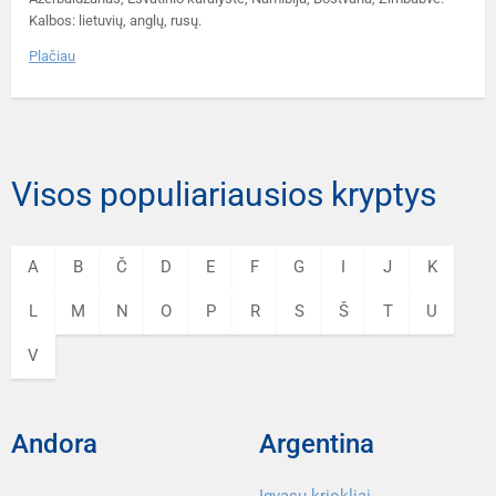
Kalbos: lietuvių, anglų, rusų.
Plačiau
Visos populiariausios kryptys
A
B
Č
D
E
F
G
I
J
K
L
M
N
O
P
R
S
Š
T
U
V
Andora
Argentina
Igvasu kriokliai