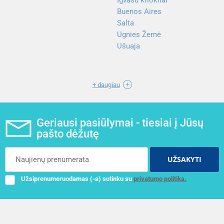
Buenos Aires
Salta
Ugnies Žemė
Ušuaja
+ daugiau
Geriausi pasiūlymai - tiesiai į Jūsų
pašto dėžutę
UŽSAKYTI
Užsiprenumeruodamas (-a) sutinku su
privatumo politika.