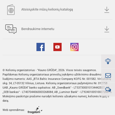
Atsisiųskite mūsų kelionių katalogą
Bendraukime internetu
© Kelionių organizatorius - "Kauno GRŪDA", 2026. Visos teisės saugomos.
Papildomas Kelionių organizatoriaus prievolių įvykdymo užtikrinimo draudimo
liudijimo numeris: AAS „BTA Baltic Insurance Company KOFG Nr. 001582. Viršuliškių
skg. 34, LT-05132 Vilnius, Lietuva. Kelionių organizatoriaus pažymėjimo Nr. 012758
UAB „Kauno GRŪDA“ banko sąskaitos: AB „Swedbank" - LT537300010134442557; AB
„SEB bankas" - LT407044060003268084; AB „Luminor Bank" - LT924010051003728875.
Mokėjimo paskirtyje prašome nurodyti kelionės užsakymo numerį, kelionės kryptį ir
datą.
Web sprendimas: