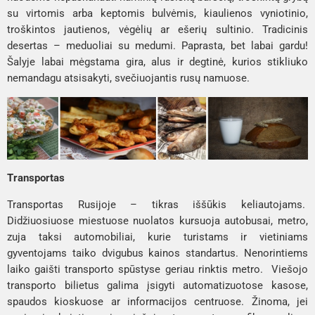
su virtomis arba keptomis bulvėmis, kiaulienos vyniotinio,
troškintos jautienos, vėgėlių ar ešerių sultinio. Tradicinis
desertas – meduoliai su medumi. Paprasta, bet labai gardu!
Šalyje labai mėgstama gira, alus ir degtinė, kurios stikliuko
nemandagu atsisakyti, svečiuojantis rusų namuose.
Transportas
Transportas Rusijoje – tikras iššūkis keliautojams.
Didžiuosiuose miestuose nuolatos kursuoja autobusai, metro,
zuja taksi automobiliai, kurie turistams ir vietiniams
gyventojams taiko dvigubus kainos standartus. Nenorintiems
laiko gaišti transporto spūstyse geriau rinktis metro. Viešojo
transporto bilietus galima įsigyti automatizuotose kasose,
spaudos kioskuose ar informacijos centruose. Žinoma, jei