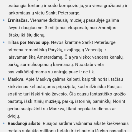
prabangia fontanų ir sodo kompozicija, yra viena gražiausių ir
lankomiausių vietų Sankt Peterburge.
Ermitažas.
Viename didžiausių muziejų pasaulyje galima
išvysti daugiau nei 3 milijonus eksponatų nuo žmonijos
ištakų iki šių dienų.
Tiltas per Nevos upę
. Nevos krantinė Sankt Peterburge
primena romantišką Paryžių, svajingąją Veneciją ir
laisvamanišką Amsterdamą. Čia yra visko: vandens kanalų,
parkų, šurmuliuojančių kavinaičių. Nuostabi vieta
pasivaikščiojimams su antrąją puse ir ne tik.
Maskva
. Apie Maskvą galima kalbėti, kaip tik norisi, tačiau
kiekvienas keliautojams pripažįsta, kad milžiniška Rusijos
sostinė turi išskirtinio žavesio. Čia gausu fantastiško grožio
pastatų, išskirtinių muziejų, parkų, istorinių paminklų. Norint
geriau susipažinti su Maskva, tikrai nepakaks dienos ar
dviejų.
Raudonoji aikštė
. Rusijos širdimi vadinama aikštė kiekvienais
metais sulaukia milijonų turistų ir keliautojų iš viso pasaulio.