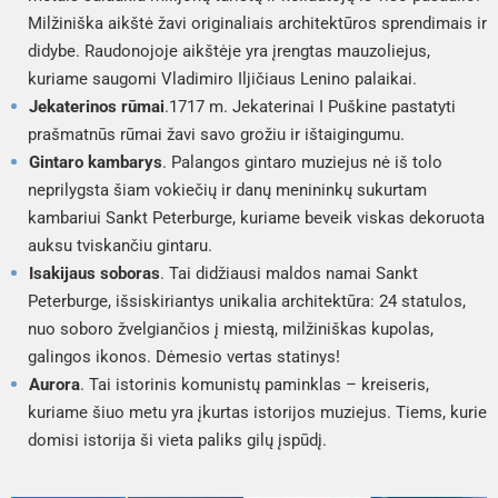
Milžiniška aikštė žavi originaliais architektūros sprendimais ir
didybe. Raudonojoje aikštėje yra įrengtas mauzoliejus,
kuriame saugomi Vladimiro Iljičiaus Lenino palaikai.
Jekaterinos rūmai
.1717 m. Jekaterinai I Puškine pastatyti
prašmatnūs rūmai žavi savo grožiu ir ištaigingumu.
Gintaro kambarys
. Palangos gintaro muziejus nė iš tolo
neprilygsta šiam vokiečių ir danų menininkų sukurtam
kambariui Sankt Peterburge, kuriame beveik viskas dekoruota
auksu tviskančiu gintaru.
Isakijaus soboras
. Tai didžiausi maldos namai Sankt
Peterburge, išsiskiriantys unikalia architektūra: 24 statulos,
nuo soboro žvelgiančios į miestą, milžiniškas kupolas,
galingos ikonos. Dėmesio vertas statinys!
Aurora
. Tai istorinis komunistų paminklas – kreiseris,
kuriame šiuo metu yra įkurtas istorijos muziejus. Tiems, kurie
domisi istorija ši vieta paliks gilų įspūdį.