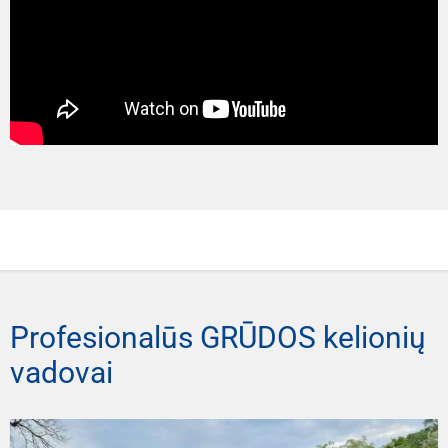
Profesionalūs GRŪDOS kelionių
vadovai