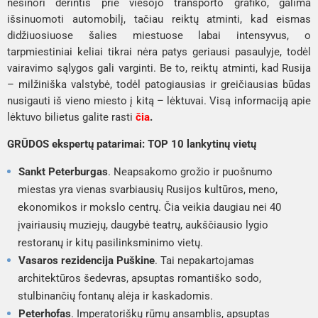
nesinori derintis prie viešojo transporto grafiko, galima
išsinuomoti automobilį, tačiau reiktų atminti, kad eismas
didžiuosiuose šalies miestuose labai intensyvus, o
tarpmiestiniai keliai tikrai nėra patys geriausi pasaulyje, todėl
vairavimo sąlygos gali varginti. Be to, reiktų atminti, kad Rusija
– milžiniška valstybė, todėl patogiausias ir greičiausias būdas
nusigauti iš vieno miesto į kitą – lėktuvai. Visą informaciją apie
lėktuvo bilietus galite rasti
čia
.
GRŪDOS ekspertų patarimai: TOP 10 lankytinų vietų
Sankt Peterburgas
. Neapsakomo grožio ir puošnumo
miestas yra vienas svarbiausių Rusijos kultūros, meno,
ekonomikos ir mokslo centrų. Čia veikia daugiau nei 40
įvairiausių muziejų, daugybė teatrų, aukščiausio lygio
restoranų ir kitų pasilinksminimo vietų.
Vasaros rezidencija Puškine
. Tai nepakartojamas
architektūros šedevras, apsuptas romantiško sodo,
stulbinančių fontanų alėja ir kaskadomis.
Peterhofas
. Imperatoriškų rūmų ansamblis, apsuptas