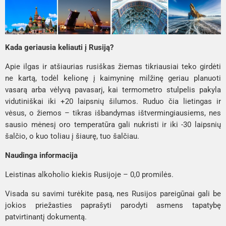
Kada geriausia keliauti į Rusiją?
Apie ilgas ir atšiaurias rusiškas žiemas tikriausiai teko girdėti
ne kartą, todėl kelionę į kaimyninę milžinę geriau planuoti
vasarą arba vėlyvą pavasarį, kai termometro stulpelis pakyla
vidutiniškai iki +20 laipsnių šilumos. Ruduo čia lietingas ir
vėsus, o žiemos – tikras išbandymas ištvermingiausiems, nes
sausio mėnesį oro temperatūra gali nukristi ir iki -30 laipsnių
šalčio, o kuo toliau į šiaurę, tuo šalčiau.
Naudinga informacija
Leistinas alkoholio kiekis Rusijoje – 0,0 promilės.
Visada su savimi turėkite pasą, nes Rusijos pareigūnai gali be
jokios priežasties paprašyti parodyti asmens tapatybę
patvirtinantį dokumentą.