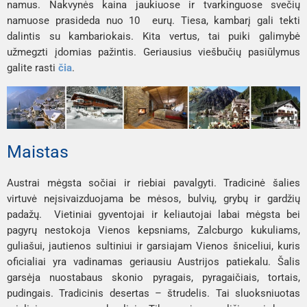
namus. Nakvynės kaina jaukiuose ir tvarkinguose svečių
namuose prasideda nuo 10 eurų. Tiesa, kambarį gali tekti
dalintis su kambariokais. Kita vertus, tai puiki galimybė
užmegzti įdomias pažintis. Geriausius viešbučių pasiūlymus
galite rasti
čia
.
Maistas
Austrai mėgsta sočiai ir riebiai pavalgyti. Tradicinė šalies
virtuvė neįsivaizduojama be mėsos, bulvių, grybų ir gardžių
padažų. Vietiniai gyventojai ir keliautojai labai mėgsta bei
pagyrų nestokoja Vienos kepsniams, Zalcburgo kukuliams,
guliašui, jautienos sultiniui ir garsiajam Vienos šniceliui, kuris
oficialiai yra vadinamas geriausiu Austrijos patiekalu. Šalis
garsėja nuostabaus skonio pyragais, pyragaičiais, tortais,
pudingais. Tradicinis desertas – štrudelis. Tai sluoksniuotas