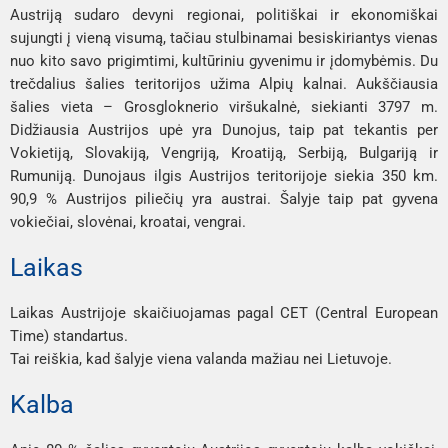
Austriją sudaro devyni regionai, politiškai ir ekonomiškai
sujungti į vieną visumą, tačiau stulbinamai besiskiriantys vienas
nuo kito savo prigimtimi, kultūriniu gyvenimu ir įdomybėmis. Du
trečdalius šalies teritorijos užima Alpių kalnai. Aukščiausia
šalies vieta – Grosgloknerio viršukalnė, siekianti 3797 m.
Didžiausia Austrijos upė yra Dunojus, taip pat tekantis per
Vokietiją, Slovakiją, Vengriją, Kroatiją, Serbiją, Bulgariją ir
Rumuniją. Dunojaus ilgis Austrijos teritorijoje siekia 350 km.
90,9 % Austrijos piliečių yra austrai. Šalyje taip pat gyvena
vokiečiai, slovėnai, kroatai, vengrai.
Laikas
Laikas Austrijoje skaičiuojamas pagal CET (Central European
Time) standartus.
Tai reiškia, kad šalyje viena valanda mažiau nei Lietuvoje.
Kalba