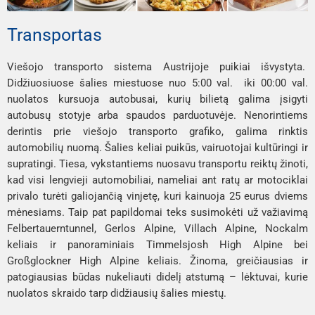
Transportas
Viešojo transporto sistema Austrijoje puikiai išvystyta.
Didžiuosiuose šalies miestuose nuo 5:00 val. iki 00:00 val.
nuolatos kursuoja autobusai, kurių bilietą galima įsigyti
autobusų stotyje arba spaudos parduotuvėje. Nenorintiems
derintis prie viešojo transporto grafiko, galima rinktis
automobilių nuomą. Šalies keliai puikūs, vairuotojai kultūringi ir
supratingi. Tiesa, vykstantiems nuosavu transportu reiktų žinoti,
kad visi lengvieji automobiliai, nameliai ant ratų ar motociklai
privalo turėti galiojančią vinjetę, kuri kainuoja 25 eurus dviems
mėnesiams. Taip pat papildomai teks susimokėti už važiavimą
Felbertauerntunnel
,
Gerlos Alpine
,
Villach Alpine
,
Nockalm
keliais ir panoraminiais
Timmelsjosh High Alpine
bei
Großglockner High Alpine
keliais. Žinoma, greičiausias ir
patogiausias būdas nukeliauti didelį atstumą – lėktuvai, kurie
nuolatos skraido tarp didžiausių šalies miestų.