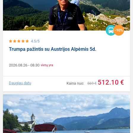
-10%
4.5/5
Trumpa pažintis su Austrijos Alpėmis 5d.
2026.08.26
- 08.30
vietų yra
512.10 €
Daugiau datų
Kaina nuo:
569 €