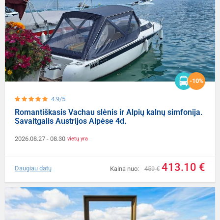
-10%
4.9/5
Romantiškasis Vachau slėnis ir Alpių kalnų simfonija.
Savaitgalis Austrijos Alpėse 4d.
2026.08.27
- 08.30
vietų yra
413.10 €
Daugiau datų
Kaina nuo:
459 €