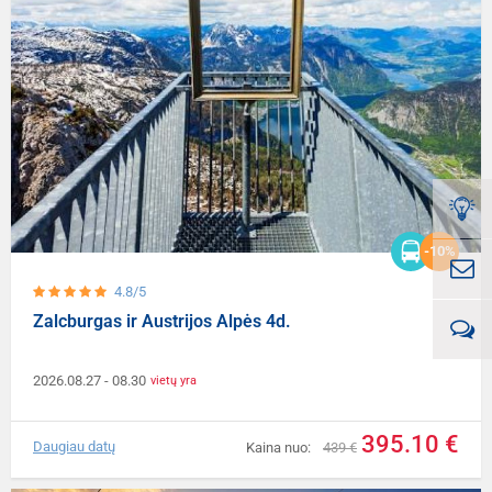
-10%
4.8/5
Zalcburgas ir Austrijos Alpės 4d.
2026.08.27
- 08.30
vietų yra
395.10 €
Daugiau datų
Kaina nuo:
439 €