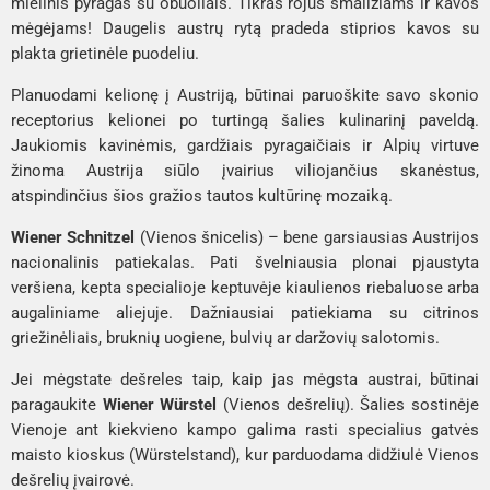
mielinis pyragas su obuoliais. Tikras rojus smaližiams ir kavos
mėgėjams! Daugelis austrų rytą pradeda stiprios kavos su
plakta grietinėle puodeliu.
Planuodami kelionę į Austriją, būtinai paruoškite savo skonio
receptorius kelionei po turtingą šalies kulinarinį paveldą.
Jaukiomis kavinėmis, gardžiais pyragaičiais ir Alpių virtuve
žinoma Austrija siūlo įvairius viliojančius skanėstus,
atspindinčius šios gražios tautos kultūrinę mozaiką.
Wiener Schnitzel
(Vienos šnicelis)
– bene garsiausias Austrijos
nacionalinis patiekalas. Pati švelniausia plonai pjaustyta
veršiena, kepta specialioje keptuvėje kiaulienos riebaluose arba
augaliniame aliejuje. Dažniausiai patiekiama su citrinos
griežinėliais, bruknių uogiene, bulvių ar daržovių salotomis.
Jei mėgstate dešreles taip, kaip jas mėgsta austrai, būtinai
paragaukite
Wiener Würstel
(Vienos dešrelių)
. Šalies sostinėje
Vienoje ant kiekvieno kampo galima rasti specialius gatvės
maisto kioskus (
Würstelstand
), kur parduodama didžiulė Vienos
dešrelių įvairovė.