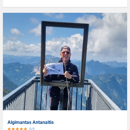
asortimentą ir leidžiančios mėgautis tikra imperatoriška
apsipirkimo patirtimi. Čia galima rasti tiek mažų suvenyrų, tiek
išskirtinių prabangos prekių pagal kiekvieno lankytojo skonį ir
finansines galimybes. Prekių pasirinkimas orientuotas į
Šenbruno rūmų vidaus produktų linijas ir išskirtinius prekės
ženklus, suteikiant lankytojams galimybę parsinešti namo
autentišką priminimą apie apsilankymą. Produktų linijos: Sisi
Rosen; Schönbrunn; Berglis-Zimmeris. „The Park and Gardens at
Schönbrunn, Baroque Garden Design“. Šiame gausiai
iliustruotame Šenbruno rūmų parko vadove pristatomi pastatai
ir parko teritorija, pasakojama jų istorija ir kūryba. Kaina: 9,90
EUR. „Exhibition Catalogue Imperial Weddings“. Šis leidinys
nušviečia Habsburgų dinastijos santuokos užkulisius. Temos
apima potencialių santuokos partnerių pasirinkimą ir šventėje
vykstančias procedūras, pradedant piršlybomis ir baigiant
Algimantas Antanaitis
vestuvių banketu. Kaina 9,90 EUR.
5/5