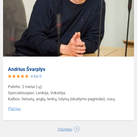
Andrius Švarplys
4.86/5
Patirtis: 2 metai (-ų)
Specializuojasi: Lenkija, Vokietija.
Kalbos: lietuvių, anglų, lenkų, lotynų (skaitymo pagrindai), rusų.
Plačiau
Daugiau