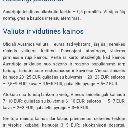
Austrijoje leistinas alkoholio kiekis – 0,5 promilės. Viršijus šią
normą, gresia baudos ir teisių atėmimas.
Valiuta ir vidutinės kainos
Oficiali Austrijos valiuta – euras, tad vykstant į šią šalį nereikės
rūpintis valiutos keitimu. Planuojant atostogas, visiems
pirmiausia rūpi kainos. Verta iš karto atsižvelgti, kad kainos
Austrijoje priklauso nuo sezono ir regiono populiarumo tarp
turistų. Turistiniuose restoranuose ir kavinėse Vienos šnicelis
kainuos 20–25 EUR; guliašas su bulvėmis – 20–23 EUR; salotos
– 7,5–9 EUR; kava – 4,5–5 EUR; gabalėlis pyrago – 5–7 EUR.
Atokiau nuo turistų lankomų vietų, Vienos šnicelis gali kainuoti
7–10 EUR; guliašas su bulvėmis 6–10 EUR; salotos – 5–7 EUR;
kava – 2–3 EUR; gabalėlis pyrago – 3–5 EUR.
Greitojo maisto kainos dar labiau prieinamos: dešrelės tešloje
ir visokie kebabai kainuoja 3–5 EUR; sluoksniuoti desertai,