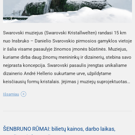
Swarovski muziejus (Swarovski Kristallwelten) randasi 15 km
nuo Insbruko – Danielio Svarovskio pirmosios gamyklos vietoje
ir šalia visame pasaulyje žinomos įmonės būstinės. Muziejus,
kuriame dirba daug žinomų menininkų ir dizainerių, stebina savo
neįprasta koncepcija. Swarovski pasaulis įrengtas unikaliame
dizainerio André Hellerio sukurtame urve, užpildytame
keisčiausių formų kristalais. Įėjimas į muziejų suprojektuotas
kaip didžiulė, žaliai dengta milžino galva su akimis iš žalių
Išsamiau
kristalų ir burna, iš kurios trykšta vandens krioklys. Į muziejaus
sales veda stiklinis tunelis su sienose išraižytomis didžiųjų
poetų eilėmis, kuriose minimi žodžiai „kristalas“ ir „krištolinis“.
Muziejus įrengtas po žeme ir susideda iš 15 parodų salių, VIP
ŠENBRUNO RŪMAI: bilietų kainos, darbo laikas,
salės kolekcininkams, krištolo parduotuvės ir restorano.