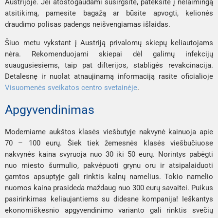
Austrijoje. Jei atostogaudami susirgsite, pateksite į nelaimingą
atsitikimą, pamesite bagažą ar būsite apvogti, kelionės
draudimo polisas padengs neišvengiamas išlaidas.
Šiuo metu vykstant į Austriją privalomų skiepų keliautojams
nėra. Rekomenduojami skiepai dėl galimų infekcijų
suaugusiesiems, taip pat difterijos, stabligės revakcinacija.
Detalesnę ir nuolat atnaujinamą informaciją rasite oficialioje
Visuomenės sveikatos centro svetainėje
.
Apgyvendinimas
Moderniame aukštos klasės viešbutyje nakvynė kainuoja apie
70 – 100 eurų. Šiek tiek žemesnės klasės viešbučiuose
nakvynės kaina svyruoja nuo 30 iki 50 eurų. Norintys pabėgti
nuo miesto šurmulio, pakvėpuoti grynu oru ir atsipalaiduoti
gamtos apsuptyje gali rinktis kalnų namelius. Tokio namelio
nuomos kaina prasideda maždaug nuo 300 eurų savaitei. Puikus
pasirinkimas keliaujantiems su didesne kompanija! Ieškantys
ekonomiškesnio apgyvendinimo varianto gali rinktis svečių