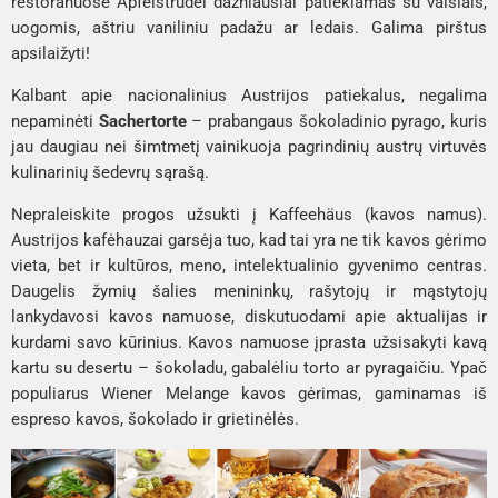
restoranuose Apfelstrudel dažniausiai patiekiamas su vaisiais,
uogomis, aštriu vaniliniu padažu ar ledais. Galima pirštus
apsilaižyti!
Kalbant apie nacionalinius Austrijos patiekalus, negalima
nepaminėti
Sachertorte
– prabangaus šokoladinio pyrago, kuris
jau daugiau nei šimtmetį vainikuoja pagrindinių austrų virtuvės
kulinarinių šedevrų sąrašą.
Nepraleiskite progos užsukti į
Kaffeehäus
(kavos namus).
Austrijos kafėhauzai garsėja tuo, kad tai yra ne tik kavos gėrimo
vieta, bet ir kultūros, meno, intelektualinio gyvenimo centras.
Daugelis žymių šalies menininkų, rašytojų ir mąstytojų
lankydavosi kavos namuose, diskutuodami apie aktualijas ir
kurdami savo kūrinius. Kavos namuose įprasta užsisakyti kavą
kartu su desertu – šokoladu, gabalėliu torto ar pyragaičiu. Ypač
populiarus
Wiener Melange
kavos gėrimas, gaminamas iš
espreso kavos, šokolado ir grietinėlės.