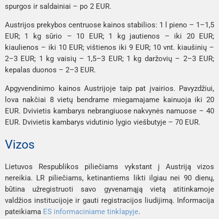
spurgos ir saldainiai – po 2 EUR.
Austrijos prekybos centruose kainos stabilios: 1 l pieno – 1–1,5
EUR; 1 kg sūrio – 10 EUR; 1 kg jautienos – iki 20 EUR;
kiaulienos – iki 10 EUR; vištienos iki 9 EUR; 10 vnt. kiaušinių –
2–3 EUR; 1 kg vaisių – 1,5–3 EUR; 1 kg daržovių – 2–3 EUR;
kepalas duonos – 2–3 EUR.
Apgyvendinimo kainos Austrijoje taip pat įvairios. Pavyzdžiui,
lova nakčiai 8 vietų bendrame miegamajame kainuoja iki 20
EUR. Dvivietis kambarys nebrangiuose nakvynės namuose – 40
EUR. Dvivietis kambarys vidutinio lygio viešbutyje – 70 EUR.
Vizos
Lietuvos Respublikos piliečiams vykstant į Austriją vizos
nereikia. LR piliečiams, ketinantiems likti ilgiau nei 90 dienų,
būtina užregistruoti savo gyvenamąją vietą atitinkamoje
valdžios institucijoje ir gauti registracijos liudijimą. Informacija
pateikiama
ES informaciniame tinklapyje
.