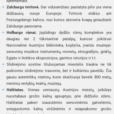
sprendimais.
Zalcburgo tvirtovė.
Dar viduramžiais pastatyta pilis yra viena
didžiausių visoje Europoje. Tvirtovė stūkso ant
Festungsbergo kalvos, nuo kurios atsiveria kvapą gniaužianti
Zalcburgo panorama.
Hofburgo rūmai.
Įspūdingo dydžio rūmų komplekse yra
daugiau nei 2 tūkstančiai patalpų, kuriose įsikūrusi
Nacionalinė Austrijos biblioteka, koplyčia, įvairūs muziejai:
senovinių muzikos instrumentų, monetų, etnografijos, ginklų,
Egipto ir Antikos ekspozicijos, gamtos istorijos ir t.t.
Slidinėjimo sostine tituluojamas miestelis traukia ne tik
puikiomis slidinėjimo trasomis, bet ir kultūriniu paveldu. Čia
gausu autentiškų statinių, kurie skaičiuoja beveik 800 metų,
meninių vertybių, teatrų, muziejų
.
Halštatas.
Vienas seniausių Austrijos miestų, įsikūręs
nuostabaus grožio kalnų apsuptyje, prie didžiulio ežero.
Halštatas pakeri siaurutėmis senovinėmis gatvelėmis,
snieguotomis kalnų viršūnėmis ir neapsakomo grožio