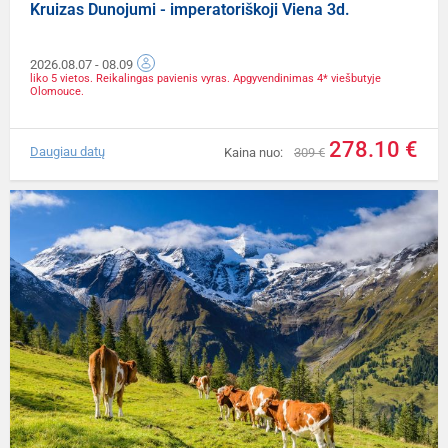
Kruizas Dunojumi - imperatoriškoji Viena 3d.
2026.08.07
- 08.09
liko 5 vietos. Reikalingas pavienis vyras. Apgyvendinimas 4* viešbutyje
Olomouce.
278.10 €
Daugiau datų
Kaina nuo:
309 €