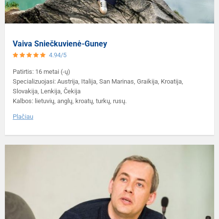
Vaiva Sniečkuvienė-Guney
4.94/5
Patirtis: 16 metai (-ų)
Specializuojasi: Austrija, Italija, San Marinas, Graikija, Kroatija,
Slovakija, Lenkija, Čekija
Kalbos: lietuvių, anglų, kroatų, turkų, rusų.
Plačiau