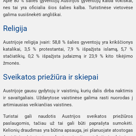
Apie 80 % šalies gyventojų Austrijos gyventojų kalba vokiškai,
nes tai yra oficialia šios šalies kalba. Turistinėse vietovėse
galima susišnekėti angliškai.
Religija
Austrijoje religija įvairi: 58,8 % šalies gyventojų yra krikščionys
katalikai, 3,5 % protestantai, 7,9 % išpažįsta islamą, 5,7 %
stačiatikių, 0,2 % išpažįsta judaizmą ir 23,9 % kito tikėjimo
žmonės.
Sveikatos priežiūra ir skiepai
Austrijoje gausu gydytojų ir vaistinių, kurių dalis dirba naktimis
ir savaitgaliais. Uždarytose vaistinėse galima rasti nuorodas į
artimiausias veikiančias vaistines.
Turistai gali naudotis Austrijos sveikatos priežiūros
paslaugomis, tačiau už tai gali būti paprašyta sumokėti.
Kelionių draudimas yra būtina apsauga, jei planuojate atostogas