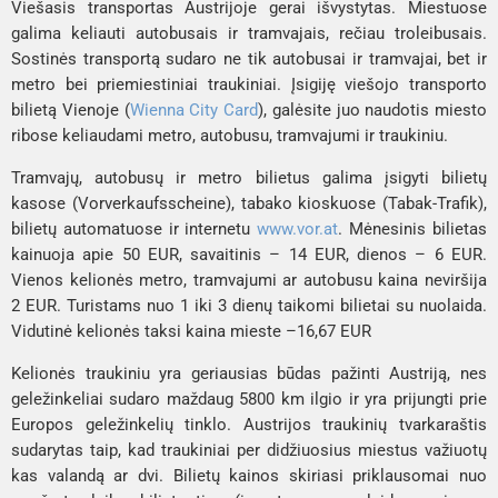
Viešasis transportas Austrijoje gerai išvystytas. Miestuose
galima keliauti autobusais ir tramvajais, rečiau troleibusais.
Sostinės transportą sudaro ne tik autobusai ir tramvajai, bet ir
metro bei priemiestiniai traukiniai. Įsigiję viešojo transporto
bilietą Vienoje
(
Wienna City Card
)
, galėsite juo naudotis miesto
ribose keliaudami metro, autobusu, tramvajumi ir traukiniu.
Tramvajų, autobusų ir metro bilietus galima įsigyti bilietų
kasose
(Vorverkaufsscheine)
, tabako kioskuose
(Tabak-Trafik)
,
bilietų automatuose ir internetu
www.vor.at
. Mėnesinis bilietas
kainuoja apie 50 EUR, savaitinis – 14 EUR, dienos – 6 EUR.
Vienos kelionės metro, tramvajumi ar autobusu kaina neviršija
2 EUR. Turistams nuo 1 iki 3 dienų taikomi bilietai su nuolaida.
Vidutinė kelionės taksi kaina mieste –16,67 EUR
Kelionės traukiniu yra geriausias būdas pažinti Austriją, nes
geležinkeliai sudaro maždaug 5800 km ilgio ir yra prijungti prie
Europos geležinkelių tinklo. Austrijos traukinių tvarkaraštis
sudarytas taip, kad traukiniai per didžiuosius miestus važiuotų
kas valandą ar dvi. Bilietų kainos skiriasi priklausomai nuo