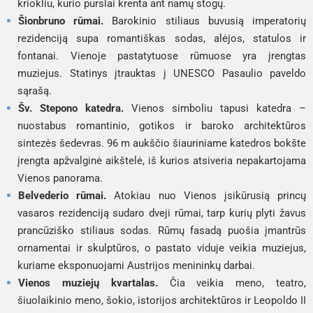
kriokliu, kurio purslai krenta ant namų stogų.
Šionbruno rūmai.
Barokinio stiliaus buvusią imperatorių
rezidenciją supa romantiškas sodas, alėjos, statulos ir
fontanai. Vienoje pastatytuose rūmuose yra įrengtas
muziejus. Statinys įtrauktas į UNESCO Pasaulio paveldo
sąrašą.
Šv. Stepono katedra.
Vienos simboliu tapusi katedra –
nuostabus romantinio, gotikos ir baroko architektūros
sintezės šedevras. 96 m aukščio šiauriniame katedros bokšte
įrengta apžvalginė aikštelė, iš kurios atsiveria nepakartojama
Vienos panorama.
Belvederio rūmai.
Atokiau nuo Vienos įsikūrusią princų
vasaros rezidenciją sudaro dveji rūmai, tarp kurių plyti žavus
prancūziško stiliaus sodas. Rūmų fasadą puošia įmantrūs
ornamentai ir skulptūros, o pastato viduje veikia muziejus,
kuriame eksponuojami Austrijos menininkų darbai.
Vienos muziejų kvartalas.
Čia veikia meno, teatro,
šiuolaikinio meno, šokio, istorijos architektūros ir Leopoldo II