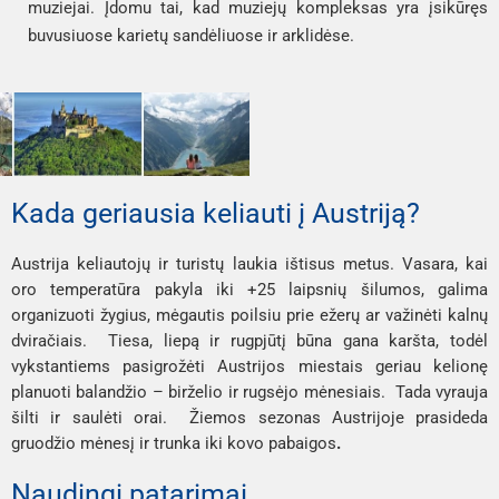
muziejai. Įdomu tai, kad muziejų kompleksas yra įsikūręs
buvusiuose karietų sandėliuose ir arklidėse.
Kada geriausia keliauti į Austriją?
Austrija keliautojų ir turistų laukia ištisus metus. Vasara, kai
oro temperatūra pakyla iki +25 laipsnių šilumos, galima
organizuoti žygius, mėgautis poilsiu prie ežerų ar važinėti kalnų
dviračiais. Tiesa, liepą ir rugpjūtį būna gana karšta, todėl
vykstantiems pasigrožėti Austrijos miestais geriau kelionę
planuoti balandžio – birželio ir rugsėjo mėnesiais. Tada vyrauja
šilti ir saulėti orai. Žiemos sezonas Austrijoje prasideda
gruodžio mėnesį ir trunka iki kovo pabaigos
.
Naudingi patarimai