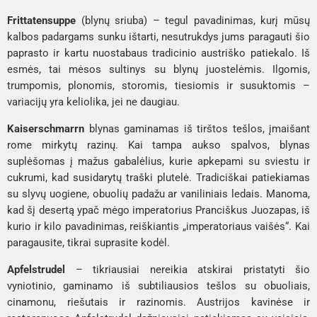
Frittatensuppe
(blynų sriuba)
– tegul pavadinimas, kurį mūsų
kalbos padargams sunku ištarti, nesutrukdys jums paragauti šio
paprasto ir kartu nuostabaus tradicinio austriško patiekalo. Iš
esmės, tai mėsos sultinys su blynų juostelėmis. Ilgomis,
trumpomis, plonomis, storomis, tiesiomis ir susuktomis –
variacijų yra keliolika, jei ne daugiau.
Kaiserschmarrn
blynas gaminamas iš tirštos tešlos, įmaišant
rome mirkytų razinų. Kai tampa aukso spalvos, blynas
suplėšomas į mažus gabalėlius, kurie apkepami su sviestu ir
cukrumi, kad susidarytų traški plutelė. Tradiciškai patiekiamas
su slyvų uogiene, obuolių padažu ar vaniliniais ledais. Manoma,
kad šį desertą ypač mėgo imperatorius Pranciškus Juozapas, iš
kurio ir kilo pavadinimas, reiškiantis „imperatoriaus vaišės“. Kai
paragausite, tikrai suprasite kodėl.
Apfelstrudel
– tikriausiai nereikia atskirai pristatyti šio
vyniotinio, gaminamo iš subtiliausios tešlos su obuoliais,
cinamonu, riešutais ir razinomis. Austrijos kavinėse ir