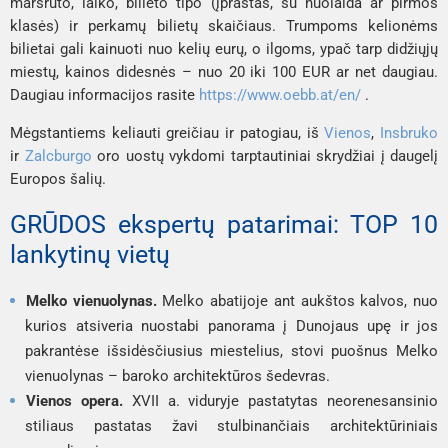
maršruto, laiko, bilieto tipo (įprastas, su nuolaida ar pirmos
klasės) ir perkamų bilietų skaičiaus. Trumpoms kelionėms
bilietai gali kainuoti nuo kelių eurų, o ilgoms, ypač tarp didžiųjų
miestų, kainos didesnės – nuo 20 iki 100 EUR ar net daugiau.
Daugiau informacijos rasite
https://www.oebb.at/en/
.
Mėgstantiems keliauti greičiau ir patogiau, iš
Vienos
,
Insbruko
ir
Zalcburgo
oro uostų vykdomi tarptautiniai skrydžiai į daugelį
Europos šalių.
GRŪDOS ekspertų patarimai: TOP 10
lankytinų vietų
Melko vienuolynas.
Melko abatijoje ant aukštos kalvos, nuo
kurios atsiveria nuostabi panorama į Dunojaus upę ir jos
pakrantėse išsidėsčiusius miestelius, stovi puošnus Melko
vienuolynas – baroko architektūros šedevras.
Vienos opera.
XVII a. viduryje pastatytas neorenesansinio
stiliaus pastatas žavi stulbinančiais architektūriniais