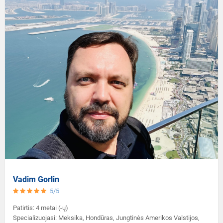
Vadim Gorlin
5/5
Patirtis: 4 metai (-ų)
Specializuojasi: Meksika, Hondūras, Jungtinės Amerikos Valstijos,