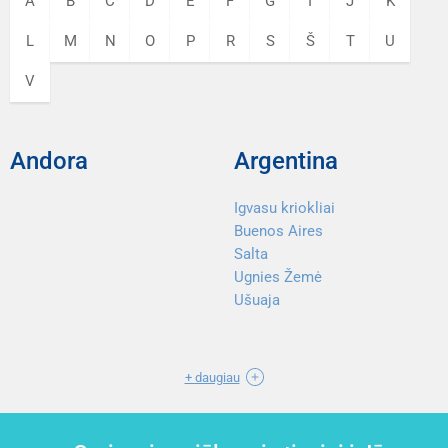
A
B
Č
D
E
F
G
I
J
K
L
M
N
O
P
R
S
Š
T
U
V
Andora
Argentina
Igvasu kriokliai
Buenos Aires
Salta
Ugnies Žemė
Ušuaja
+ daugiau