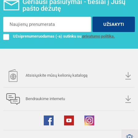
Geriausi pasiūlymai - tiesiai į Jūsų
pašto dėžutę
UŽSAKYTI
Užsiprenumeruodamas (-a) sutinku su
privatumo politika.
Atsisiųskite mūsų kelionių katalogą
Bendraukime internetu