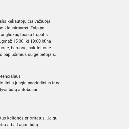
alis keliautojų čia važiuoja
mo klausimams. Taip pat
ngliškai, tačiau truputis
daugmaž 15:00 iki 19:00 būna
iuose, baruose, naktiniuose
ės paplūdimius su gelbėtojais.
potencialaus
linija jungia pagrindinius ir ne
atyva būtų autobusai
tus kelionės prioritetus. Jeigu
feira arba Lagos būtų