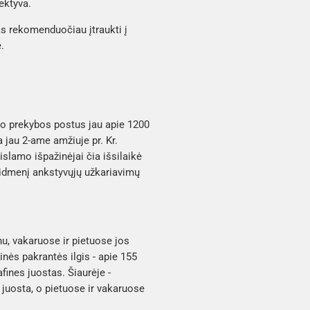
ektyva.
as rekomenduočiau įtraukti į
.
avo prekybos postus jau apie 1200
a jau 2-ame amžiuje pr. Kr.
slamo išpažinėjai čia išsilaikė
vaidmenį ankstyvųjų užkariavimų
nu, vakaruose ir pietuose jos
nės pakrantės ilgis - apie 155
fines juostas. Šiaurėje -
 juosta, o pietuose ir vakaruose