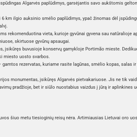
įspūdingas Algarvės paplūdimys, garsėjantis savo aukštomis gelton
i 6 km ilgio auksinio smėlio paplūdimys, ypač žinomas dėl įspūdingų
lvį.
 rekomenduotina vieta, kurioje gyvūnai gyvena sau natūralioje apl
niuose, skirtuose gyvūnų apsaugai.
, įsikūręs buvusioje konservų gamykloje Portimão mieste. Dedikuot
iki miesto uosto svarbos.
 gamtos rezervatas, kuriame rasite lagūnas, smėlio kopas, salas ir p
orijos monumentas, įsikūręs Algarvės pietvakariuose. Jis ne tik vai
vimų pradžioje, bet ir siūlo nuostabius vaizdus į jūrą ir aplinkines u
uvos šiuo metu tiesioginių reisų nėra. Artimiausias Lietuvai oro uos