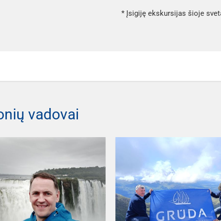
* Įsigiję ekskursijas šioje sve
onių vadovai