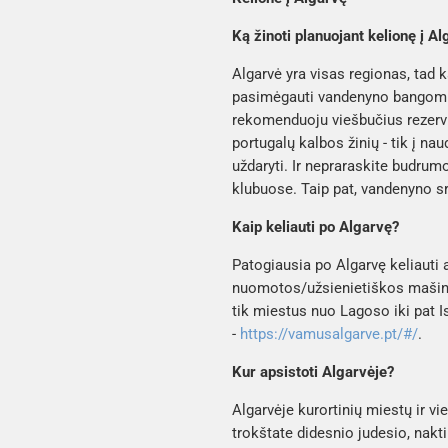
Ką žinoti planuojant kelionę į A
Algarvė yra visas regionas, tad k
pasimėgauti vandenyno bangomis 
rekomenduoju viešbučius rezervuo
portugalų kalbos žinių - tik į na
uždaryti. Ir nepraraskite budrum
klubuose. Taip pat, vandenyno sr
Kaip keliauti po Algarvę?
Patogiausia po Algarvę keliauti a
nuomotos/užsienietiškos mašinos 
tik miestus nuo Lagoso iki pat I
-
https://vamusalgarve.pt/#/
Kur apsistoti Algarvėje?
Algarvėje kurortinių miestų ir vi
trokštate didesnio judesio, nakt