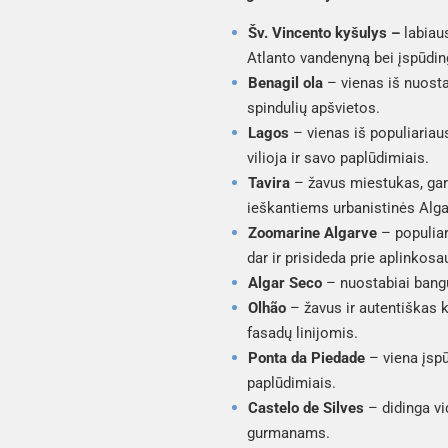
Šv. Vincento kyšulys –
labiau
Atlanto vandenyną bei įspūdin
Benagil ola
– vienas iš nuosta
spindulių apšvietos.
Lagos
– vienas iš populiariaus
vilioja ir savo paplūdimiais.
Tavira
– žavus miestukas, garsė
ieškantiems urbanistinės Alga
Zoomarine Algarve
– populiar
dar ir prisideda prie aplinkos
Algar Seco
– nuostabiai bangų
Olhão
– žavus ir autentiškas k
fasadų linijomis.
Ponta da Piedade
– viena įspū
paplūdimiais.
Castelo de Silves
– didinga vi
gurmanams.