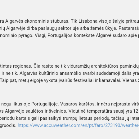
ra Algarvės ekonominis stuburas. Tik Lisabona visoje šalyje pritrau
ų Algarvėje dirba paslaugų sektoriuje arba žemės ūkyje. Pastarasis
onominio pyrago. Visgi, Portugalijos kontekste Algarvė sudaro apie 
tintas regionas. Čia rasite ne tik viduramžių architektūros paminklų
 ir ne tik. Algarvės kultūrinio ansamblio svarbi sudedamoji dalis yra
 Taip pat, metų eigoje vyksta įvairūs festivaliai ir karnavalai. Viena
egu likusioje Portugalijoje. Vasaros karštos, ir nėra neįprasta virš
s Algarvėje saulėtos ir švelnios. Vidutinė temperatūra sausį yra 12 l
eriodu kartais gali pasitaikyti trumpų lietaus periodų, tačiau jų int
 gruodis.
https://www.accuweather.com/en/pt/faro/273190/weather