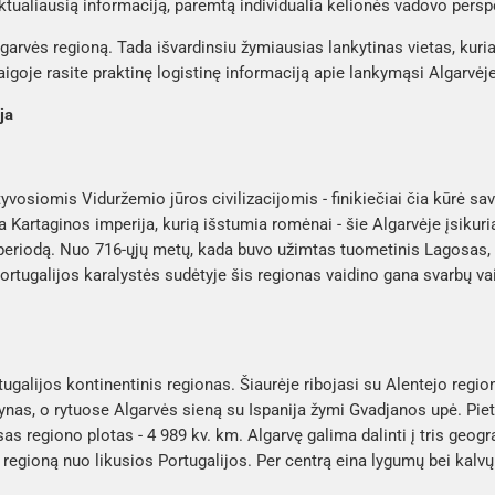
ktualiausią informaciją, paremtą individualia kelionės vadovo persp
lgarvės regioną. Tada išvardinsiu žymiausias lankytinas vietas, kuri
goje rasite praktinę logistinę informaciją apie lankymąsi Algarvėje
ja
yvosiomis Viduržemio jūros civilizacijomis - finikiečiai čia kūrė s
a Kartaginos imperija, kurią išstumia romėnai - šie Algarvėje įsikuri
į periodą. Nuo 716-ųjų metų, kada buvo užimtas tuometinis Lagosas, i
Portugalijos karalystės sudėtyje šis regionas vaidino gana svarbų 
tugalijos kontinentinis regionas. Šiaurėje ribojasi su Alentejo regio
nas, o rytuose Algarvės sieną su Ispanija žymi Gvadjanos upė. Pieti
as regiono plotas - 4 989 kv. km. Algarvę galima dalinti į tris geogra
 regioną nuo likusios Portugalijos. Per centrą eina lygumų bei kalvų