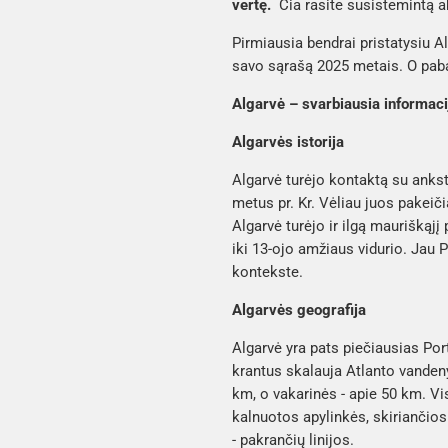
vertę.
Čia rasite susistemintą a
Pirmiausia bendrai pristatysiu A
savo sąrašą 2025 metais. O pabai
Algarvė – svarbiausia informaci
Algarvės istorija
Algarvė turėjo kontaktą su ankst
metus pr. Kr. Vėliau juos pakeiči
Algarvė turėjo ir ilgą mauriškąj
iki 13-ojo amžiaus vidurio. Jau 
kontekste.
Algarvės geografija
Algarvė yra pats piečiausias Por
krantus skalauja Atlanto vandeny
km, o vakarinės - apie 50 km. Vis
kalnuotos apylinkės, skiriančios
- pakrančių linijos.