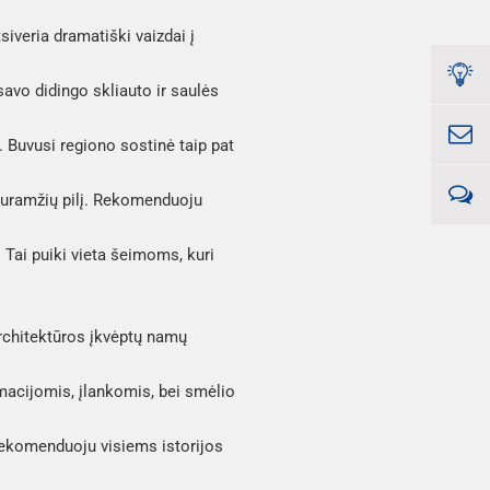
siveria dramatiški vaizdai į
savo didingo skliauto ir saulės
ą. Buvusi regiono sostinė taip pat
viduramžių pilį. Rekomenduoju
 Tai puiki vieta šeimoms, kuri
architektūros įkvėptų namų
macijomis, įlankomis, bei smėlio
Rekomenduoju visiems istorijos