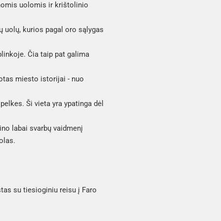
omis uolomis ir krištolinio
 uolų, kurios pagal oro sąlygas
inkoje. Čia taip pat galima
as miesto istorijai - nuo
elkes. Ši vieta yra ypatinga dėl
dino labai svarbų vaidmenį
olas.
tas su tiesioginiu reisu į Faro