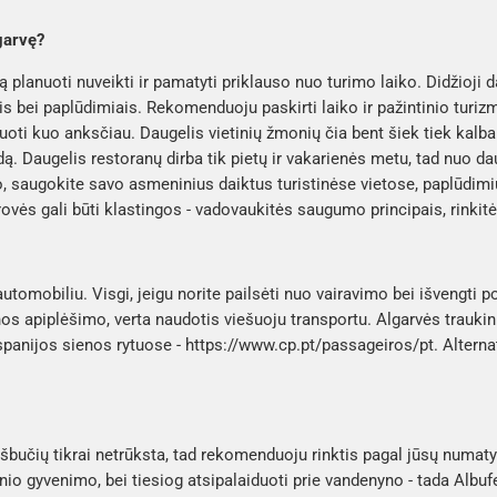
lgarvę?
ą planuoti nuveikti ir pamatyti priklauso nuo turimo laiko. Didžioji d
bei paplūdimiais. Rekomenduoju paskirti laiko ir pažintinio turiz
ti kuo anksčiau. Daugelis vietinių žmonių čia bent šiek tiek kalba a
udą. Daugelis restoranų dirba tik pietų ir vakarienės metu, tad nuo 
o, saugokite savo asmeninius daiktus turistinėse vietose, paplūdim
ovės gali būti klastingos - vadovaukitės saugumo principais, rinkit
utomobiliu. Visgi, jeigu norite pailsėti nuo vairavimo bei išvengti 
apiplėšimo, verta naudotis viešuoju transportu. Algarvės traukinio 
spanijos sienos rytuose - https://www.cp.pt/passageiros/pt. Altern
.
ešbučių tikrai netrūksta, tad rekomenduoju rinktis pagal jūsų numaty
inio gyvenimo, bei tiesiog atsipalaiduoti prie vandenyno - tada Albu