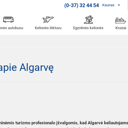
(0-37) 32 44 54
Kaunas
ionės autobusu
Kelionės lėktuvu
Egzotinės kelionės
Kruizai
apie Algarvę
inėmis turizmo profesionalo įžvalgomis, kad Algarvė keliautojams 