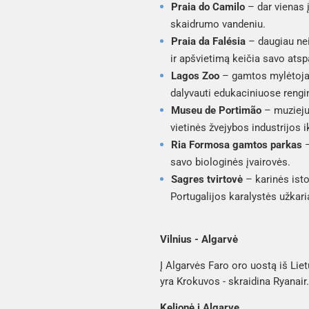
Praia do Camilo
– dar vienas 
skaidrumo vandeniu.
Praia da Falésia
– daugiau ne
ir apšvietimą keičia savo atspa
Lagos Zoo
– gamtos mylėtojams
dalyvauti edukaciniuose rengi
Museu de Portimão
– muziejus
vietinės žvejybos industrijos 
Ria Formosa gamtos parkas
–
savo biologinės įvairovės.
Sagres tvirtovė
– karinės ist
Portugalijos karalystės užkaria
Vilnius - Algarvė
Į Algarvės Faro oro uostą iš Liet
yra Krokuvos - skraidina Ryanair.
Kelionė į Algarvę