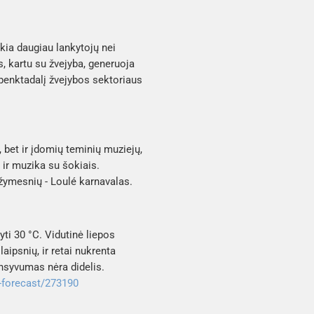
kia daugiau lankytojų nei
, kartu su žvejyba, generuoja
penktadalį žvejybos sektoriaus
, bet ir įdomių teminių muziejų,
 ir muzika su šokiais.
s žymesnių - Loulé karnavalas.
yti 30 °C. Vidutinė liepos
aipsnių, ir retai nukrenta
ensyvumas nėra didelis.
-forecast/273190