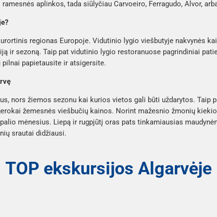
si ramesnės aplinkos, tada siūlyčiau Carvoeiro, Ferragudo, Alvor, arba
je?
urortinis regionas Europoje. Vidutinio lygio viešbutyje nakvynės kai
ją ir sezoną. Taip pat vidutinio lygio restoranuose pagrindiniai patie
ilnai papietausite ir atsigersite.
arvę
us, nors žiemos sezonu kai kurios vietos gali būti uždarytos. Taip pa
 gerokai žemesnės viešbučių kainos. Norint mažesnio žmonių kiekio, 
lio mėnesius. Liepą ir rugpjūtį oras pats tinkamiausias maudynėm
ių srautai didžiausi.
TOP ekskursijos Algarvėje