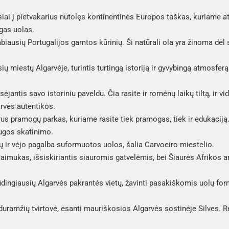
siai į pietvakarius nutolęs kontinentinės Europos taškas, kuriame at
gas uolas.
biausių Portugalijos gamtos kūrinių. Ši natūrali ola yra žinoma dėl 
ių miestų Algarvėje, turintis turtingą istoriją ir gyvybingą atmosfer
jantis savo istoriniu paveldu. Čia rasite ir romėnų laikų tiltą, ir 
rvės autentikos.
us pramogų parkas, kuriame rasite tiek pramogas, tiek ir edukaciją.
augos skatinimo.
 ir vėjo pagalba suformuotos uolos, šalia Carvoeiro miestelio.
aimukas, išsiskiriantis siauromis gatvelėmis, bei Šiaurės Afrikos 
dingiausių Algarvės pakrantės vietų, žavinti pasakiškomis uolų for
duramžių tvirtovė, esanti mauriškosios Algarvės sostinėje Silves. 