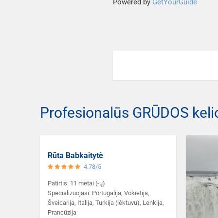
Powered by
GetYourGuide
Profesionalūs GRŪDOS keli
Rūta Babkaitytė
4.78/5
Patirtis: 11 metai (-ų)
Specializuojasi: Portugalija, Vokietija,
Šveicarija, Italija, Turkija (lėktuvu), Lenkija,
Prancūzija