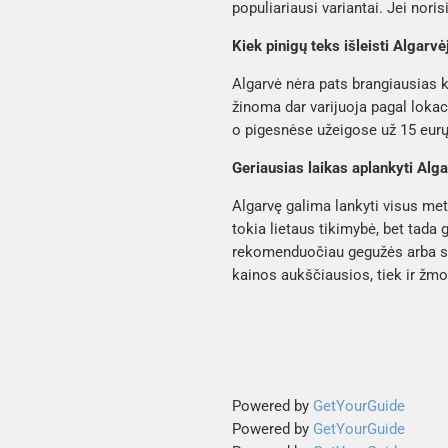
populiariausi variantai. Jei nori
Kiek pinigų teks išleisti Algarvė
Algarvė nėra pats brangiausias k
žinoma dar varijuoja pagal lokaci
o pigesnėse užeigose už 15 eurų p
Geriausias laikas aplankyti Alg
Algarvę galima lankyti visus met
tokia lietaus tikimybė, bet tada
rekomenduočiau gegužės arba spa
kainos aukščiausios, tiek ir žmon
Powered by
GetYourGuide
Powered by
GetYourGuide