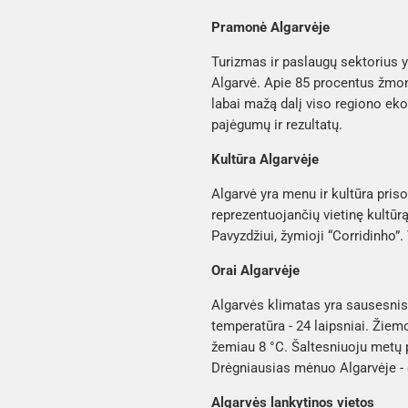
Pramonė Algarvėje
Turizmas ir paslaugų sektorius y
Algarvė. Apie 85 procentus žmoni
labai mažą dalį viso regiono ek
pajėgumų ir rezultatų.
Kultūra Algarvėje
Algarvė yra menu ir kultūra priso
reprezentuojančių vietinę kultūrą
Pavyzdžiui, žymioji “Corridinho”.
Orai Algarvėje
Algarvės klimatas yra sausesnis n
temperatūra - 24 laipsniai. Žiemo
žemiau 8 °C. Šaltesniuoju metų p
Drėgniausias mėnuo Algarvėje -
Algarvės lankytinos vietos