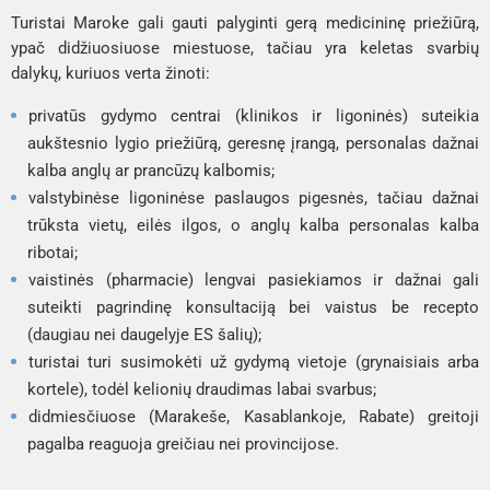
Turistai Maroke gali gauti palyginti gerą medicininę priežiūrą,
ypač didžiuosiuose miestuose, tačiau yra keletas svarbių
dalykų, kuriuos verta žinoti:
privatūs gydymo centrai (klinikos ir ligoninės) suteikia
aukštesnio lygio priežiūrą, geresnę įrangą, personalas dažnai
kalba anglų ar prancūzų kalbomis;
valstybinėse ligoninėse paslaugos pigesnės, tačiau dažnai
trūksta vietų, eilės ilgos, o anglų kalba personalas kalba
ribotai;
vaistinės (
pharmacie
) lengvai pasiekiamos ir dažnai gali
suteikti pagrindinę konsultaciją bei vaistus be recepto
(daugiau nei daugelyje ES šalių);
turistai turi susimokėti už gydymą vietoje (grynaisiais arba
kortele), todėl kelionių draudimas labai svarbus;
didmiesčiuose (Marakeše, Kasablankoje, Rabate) greitoji
pagalba reaguoja greičiau nei provincijose.