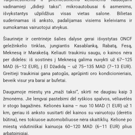
vadinamieji „didieji taksi“: mikroautobusai 6 asmenims,
išvykstantys užpildžius visas vietas salone. Bilietas
suderinamas iš anksto, padalijamas visiems keleiviams ir
sumokamas vairuotojui atvykus.
Šiaurinėje ir centrinėje šalies dalyse gerai išvystytas ONCF
geležinkelio tinklas, jungiantis Kasablanką, Rabatą, Fesą,
Meknesą ir Marakešą. Keliauti traukiniu saugu, o kainos nėra
per didelės: iš sostinės į Meknesą galima nuvykti už 67–125
MAD (6–12 EUR), į El Džadidą – už 75–135 MAD (7–13 EUR).
Greitieji traukiniai gana patogūs, aprūpinti oro kondicionieriais,
beveik visur yra barai ar bufetai.
Daugumoje miestų yra „maži taksi“, skirti ne daugiau kaip 3
žmonėms. Jie lengvai pastebimi dėl ryškios spalvos, vėliavėlės
ir stogo bagažinės. Kelionės kaina – nuo ​​10 MAD (1 EUR) už 1
km, geriau iš anksto susitarti dėl kainos su vairuotoju (derėtis
būtina), nes tokiuose automobiliuose nėra skaitiklių. Kelionė po
miestą vidutiniškai kainuoja 60–120 MAD (6–11 EUR) plius
arbatpinigiai.