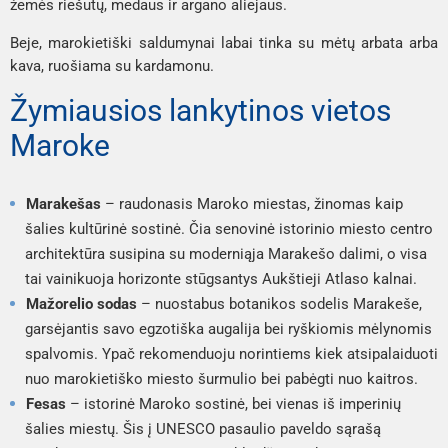
žemės riešutų, medaus ir argano aliejaus.
Beje, marokietiški saldumynai labai tinka su mėtų arbata arba
kava, ruošiama su kardamonu.
Žymiausios lankytinos vietos
Maroke
Marakešas
– raudonasis Maroko miestas, žinomas kaip
šalies kultūrinė sostinė. Čia senovinė istorinio miesto centro
architektūra susipina su moderniąja Marakešo dalimi, o visa
tai vainikuoja horizonte stūgsantys Aukštieji Atlaso kalnai.
Mažorelio sodas
– nuostabus botanikos sodelis Marakeše,
garsėjantis savo egzotiška augalija bei ryškiomis mėlynomis
spalvomis. Ypač rekomenduoju norintiems kiek atsipalaiduoti
nuo marokietiško miesto šurmulio bei pabėgti nuo kaitros.
Fesas
– istorinė Maroko sostinė, bei vienas iš imperinių
šalies miestų. Šis į UNESCO pasaulio paveldo sąrašą