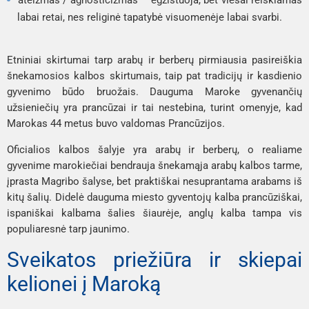
labai retai, nes religinė tapatybė visuomenėje labai svarbi.
Etniniai skirtumai tarp arabų ir berberų pirmiausia pasireiškia
šnekamosios kalbos skirtumais, taip pat tradicijų ir kasdienio
gyvenimo būdo bruožais. Dauguma Maroke gyvenančių
užsieniečių yra prancūzai ir tai nestebina, turint omenyje, kad
Marokas 44 metus buvo valdomas Prancūzijos.
Oficialios kalbos šalyje yra arabų ir berberų, o realiame
gyvenime marokiečiai bendrauja šnekamąja arabų kalbos tarme,
įprasta Magribo šalyse, bet praktiškai nesuprantama arabams iš
kitų šalių. Didelė dauguma miesto gyventojų kalba prancūziškai,
ispaniškai kalbama šalies šiaurėje, anglų kalba tampa vis
populiaresnė tarp jaunimo.
Sveikatos priežiūra ir skiepai
kelionei į Maroką