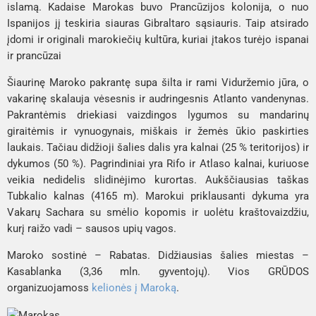
islamą. Kadaise Marokas buvo Prancūzijos kolonija, o nuo
Ispanijos jį teskiria siauras Gibraltaro sąsiauris. Taip atsirado
įdomi ir originali marokiečių kultūra, kuriai įtakos turėjo ispanai
ir prancūzai
Šiaurinę Maroko pakrantę supa šilta ir rami Viduržemio jūra, o
vakarinę skalauja vėsesnis ir audringesnis Atlanto vandenynas.
Pakrantėmis driekiasi vaizdingos lygumos su mandarinų
giraitėmis ir vynuogynais, miškais ir žemės ūkio paskirties
laukais. Tačiau didžioji šalies dalis yra kalnai (25 % teritorijos) ir
dykumos (50 %). Pagrindiniai yra Rifo ir Atlaso kalnai, kuriuose
veikia nedidelis slidinėjimo kurortas. Aukščiausias taškas
Tubkalio kalnas (4165 m). Marokui priklausanti dykuma yra
Vakarų Sachara su smėlio kopomis ir uolėtu kraštovaizdžiu,
kurį raižo vadi – sausos upių vagos.
Maroko sostinė – Rabatas. Didžiausias šalies miestas –
Kasablanka (3,36 mln. gyventojų). Vios GRŪDOS
organizuojamoss
kelionės į Maroką
.