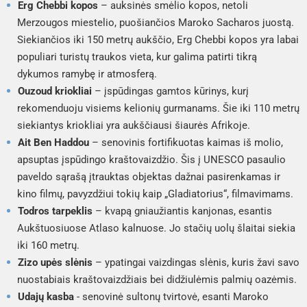
Erg Chebbi kopos
– auksinės smėlio kopos, netoli
Merzougos miestelio, puošiančios Maroko Sacharos juostą.
Siekiančios iki 150 metrų aukščio, Erg Chebbi kopos yra labai
populiari turistų traukos vieta, kur galima patirti tikrą
dykumos ramybę ir atmosferą.
Ouzoud kriokliai
– įspūdingas gamtos kūrinys, kurį
rekomenduoju visiems kelionių gurmanams. Šie iki 110 metrų
siekiantys kriokliai yra aukščiausi šiaurės Afrikoje.
Ait Ben Haddou
– senovinis fortifikuotas kaimas iš molio,
apsuptas įspūdingo kraštovaizdžio. Šis į UNESCO pasaulio
paveldo sąrašą įtrauktas objektas dažnai pasirenkamas ir
kino filmų, pavyzdžiui tokių kaip „Gladiatorius“, filmavimams.
Todros tarpeklis
– kvapą gniaužiantis kanjonas, esantis
Aukštuosiuose Atlaso kalnuose. Jo stačių uolų šlaitai siekia
iki 160 metrų.
Zizo upės slėnis
– ypatingai vaizdingas slėnis, kuris žavi savo
nuostabiais kraštovaizdžiais bei didžiulėmis palmių oazėmis.
Udajų kasba
- senovinė sultonų tvirtovė, esanti Maroko