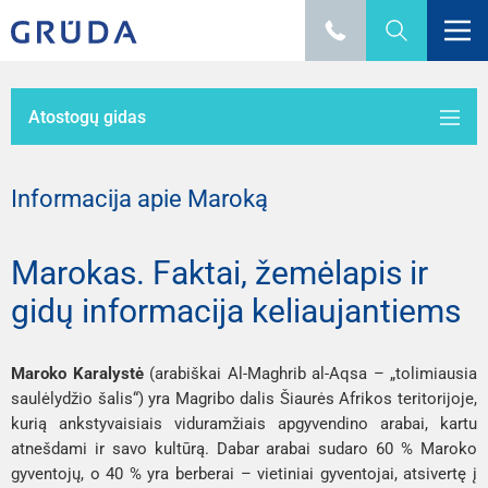
Atostogų gidas
Informacija apie Maroką
Marokas. Faktai, žemėlapis ir
gidų informacija keliaujantiems
Maroko Karalystė
(arabiškai Al-Maghrib al-Aqsa – „tolimiausia
saulėlydžio šalis“) yra Magribo dalis Šiaurės Afrikos teritorijoje,
kurią ankstyvaisiais viduramžiais apgyvendino arabai, kartu
atnešdami ir savo kultūrą. Dabar arabai sudaro 60 % Maroko
gyventojų, o 40 % yra berberai – vietiniai gyventojai, atsivertę į