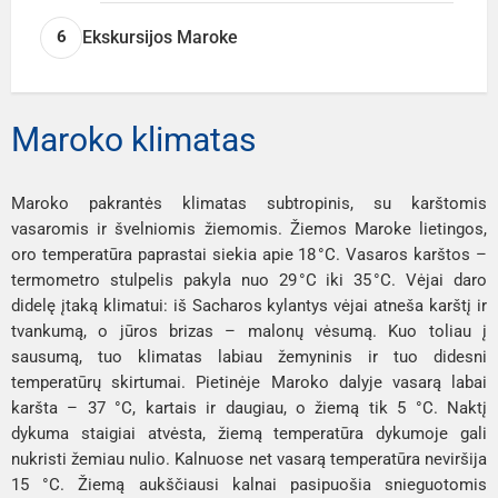
Ekskursijos Maroke
6
Maroko klimatas
Maroko pakrantės klimatas subtropinis, su karštomis
vasaromis ir švelniomis žiemomis. Žiemos Maroke lietingos,
oro temperatūra paprastai siekia apie 18 °C. Vasaros karštos –
termometro stulpelis pakyla nuo 29 °C iki 35 °C. Vėjai daro
didelę įtaką klimatui: iš Sacharos kylantys vėjai atneša karštį ir
tvankumą, o jūros brizas – malonų vėsumą. Kuo toliau į
sausumą, tuo klimatas labiau žemyninis ir tuo didesni
temperatūrų skirtumai. Pietinėje Maroko dalyje vasarą labai
karšta – 37 °C, kartais ir daugiau, o žiemą tik 5 °C. Naktį
dykuma staigiai atvėsta, žiemą temperatūra dykumoje gali
nukristi žemiau nulio. Kalnuose net vasarą temperatūra neviršija
15 °C. Žiemą aukščiausi kalnai pasipuošia snieguotomis