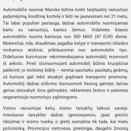
Automobilio nuomai Maroke būtina turėti tarptautinį vairuotojo
pažymėjimą, kreditinę kortelę ir būti ne jaunesniam nei 21 metų.
Tai labai populiari paslauga, dažnai automobilis nuomojamas
kartu su vairuotoju, kainos žemos. Vidutinės klasės
automobilio nuoma kainuoja nuo 500 MAD (47 EUR) dienai.
Mokesčiai, rida, draudimas, pagalba kelyje ir transporto išlaidos
mokamos atskirai, priklausomai nuo automobilio tipo.
Dideliuose kurortuose rekomenduojama automobilį rezervuoti
iš anksto. Prieš išsinuomojant automobilį būtina kruopščiai
patikrinti jo techninę būklę – neretai pasitaiko paslėptų gedimų,
už kuriuos gali tekti atsakyti grąžinant transporto priemonę.
Automobilį dažnai siūloma išsinuomoti tiesiog gatvėje, tačiau
geriau atsisakyti šios galimybės: reklaminės lentos ir patentas
negarantuoja nuomotojo sąžiningumo.
Vietos vairuotojai kelių eismo taisyklių laikosi savaip:
miestuose taisyklės dažnai ignoruojamos, ypač greičio
ribojimai ir eismo tvarka, o greitį sumažina tik tada, kai mato
policininką. Provincijos vietovėse, priešingai, daugelis žmonių