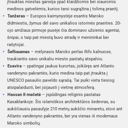
įtrauktas miestas garsėja ypač klaidžiomis bei siauromis
medinos gatvelėmis, kurios tarsi sugrąžina į tolimą praeitį.
Tanžeras
– Europos kaimynystėje esantis Maroko
didmiestis, žymus dėl savo unikalios istorinės praeities. 20-
ojo amžiaus pirmoje pusėje čia dominavo užsienio agentai,
šnipai, o taip pat miestą buvo atradę ir menininkai bei
rašytojai.
Šefšauenas
– mėlynasis Maroko perlas Rifo kalnuose,
traukiantis savo unikaliu miesto pastatų atspalviu.
Esavira
– ypatingai jaukus kurortas, įsikūręs ant Atlanto
vandenyno pakrantės, kurio medina taip pat įtraukta į
UNESCO pasaulio paveldo sąrašą. Tai puiki vieta tiesiog
atsipalaiduoti, bei įsijausti į vietinę atmosferą.
Hassan II mečetė
– įspūdingas religinis pastatas
Kasablankoje. Šis islamiškos architektūros šedevras, su
aukščiausiu pasaulyje 210 metrų aukščio minaretu, stovi ant
Atlanto vandenyno pakrantės, bei yra vienas iš modernaus
Maroko simbolių.