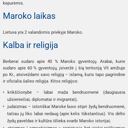
kepurėmis.
Maroko laikas
Lietuva yra 2 valandomis priekyje Maroko.
Kalba ir religija
Berberai sudaro apie 40 % Maroko gyventojų. Arabai, kurie
sudaro apie 60 % gyventojų, įsiveržė į šią teritoriją VII amžiuje
po Kr., atsiveždami savo religiją – islamą, kuris tapo pagrindine
ir oficialia šalies religija. Kitos religijos:
krikščionybė – labai maža bendruomenė (daugiausia
užsieniečiai, diplomatai ir migrantai);
judaizmas – istoriškai Maroke buvo stipri žydų bendruomenė,
tačiau jų liko labai nedaug (apie kelis tūkstančius). Vis dėlto
žydų paveldas ir kultūra išlieka svarbi Maroko istorijai;
ateizmas / agnosticizmas – egzistuoja, bet viešai reiškiamas