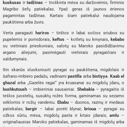
kuskusas
ir
tadžinas
– troškinta mėsa su daržovėmis, firminis
Magribo šefų patiekalas. Ypač geras iš jaunos ėrienos
pagamintas tadžinas. Kartais šiam patiekalui naudojama
paukštiena arba žuvis.
Verta paragauti
hariros
– tirštos ir labai sočios sriubos su
pupelėmis ir pomidorais,
keftos
– kotletų su kmynais,
kebabo
su vietiniais prieskoniais, salotų su Maroko pasididžiavimu
argano aliejumi, pasimėgauti vietiniais pyragaičiais ir
saldumynais.
Itin skanūs sluoksniuoti pyragai su paukštiena, migdolais ir
šafrano-imbiero padažu, vadinami
pastilla
arba
bistiyya
.
Kaab el
ghazal
arba „Gazelės ragai“ yra kruasanai su migdolų įdaru, o
bushkutoush
– imbieriniai sausainiai.
Shebakia
– pyragaitis iš
tešlos juostelių, susuktų rožės forma, gaminamas su sezamo
sėklomis ir rožių vandeniu.
Ebabu
– duonos, razinų ir medaus
patiekalas;
bergir
– labai porėti blynai;
brioua
– pyragai su
ožkos sūriu, mėsa, migdolų pasta ir kitais įdarais;
amlu
–
originaliausias Maroko patiekalas, gaminamas iš migdolų arba