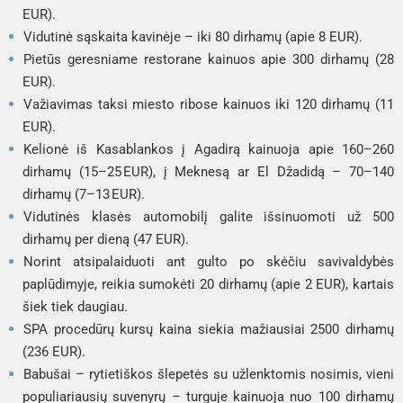
EUR).
Vidutinė sąskaita kavinėje – iki 80 dirhamų (apie 8 EUR).
Pietūs geresniame restorane kainuos apie 300 dirhamų (28
EUR).
Važiavimas taksi miesto ribose kainuos iki 120 dirhamų (11
EUR).
Kelionė iš Kasablankos į Agadirą kainuoja apie 160–260
dirhamų (15–25 EUR), į Meknesą ar El Džadidą – 70–140
dirhamų (7–13 EUR).
Vidutinės klasės automobilį galite išsinuomoti už 500
dirhamų per dieną (47 EUR).
Norint atsipalaiduoti ant gulto po skėčiu savivaldybės
paplūdimyje, reikia sumokėti 20 dirhamų (apie 2 EUR), kartais
šiek tiek daugiau.
SPA procedūrų kursų kaina siekia mažiausiai 2500 dirhamų
(236 EUR).
Babušai – rytietiškos šlepetės su užlenktomis nosimis, vieni
populiariausių suvenyrų – turguje kainuoja nuo 100 dirhamų