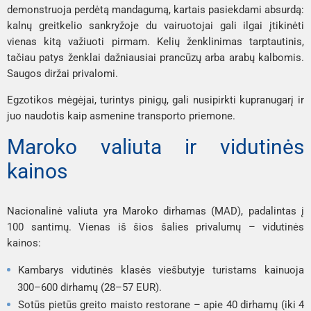
demonstruoja perdėtą mandagumą, kartais pasiekdami absurdą:
kalnų greitkelio sankryžoje du vairuotojai gali ilgai įtikinėti
vienas kitą važiuoti pirmam. Kelių ženklinimas tarptautinis,
tačiau patys ženklai dažniausiai prancūzų arba arabų kalbomis.
Saugos diržai privalomi.
Egzotikos mėgėjai, turintys pinigų, gali nusipirkti kupranugarį ir
juo naudotis kaip asmenine transporto priemone.
Maroko valiuta ir vidutinės
kainos
Nacionalinė valiuta yra Maroko dirhamas (MAD), padalintas į
100 santimų. Vienas iš šios šalies privalumų – vidutinės
kainos:
Kambarys vidutinės klasės viešbutyje turistams kainuoja
300–600 dirhamų (28–57 EUR).
Sotūs pietūs greito maisto restorane – apie 40 dirhamų (iki 4