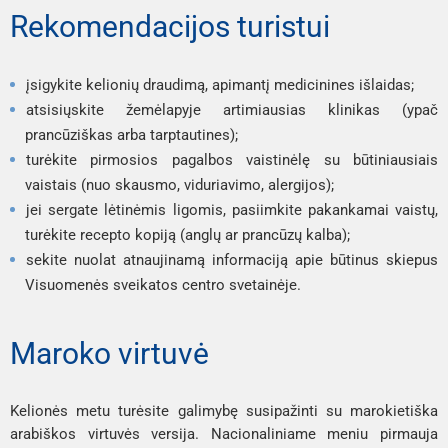
Rekomendacijos turistui
įsigykite kelionių draudimą, apimantį medicinines išlaidas;
atsisiųskite žemėlapyje artimiausias klinikas (ypač
prancūziškas arba tarptautines);
turėkite pirmosios pagalbos vaistinėlę su būtiniausiais
vaistais (nuo skausmo, viduriavimo, alergijos);
jei sergate lėtinėmis ligomis, pasiimkite pakankamai vaistų,
turėkite recepto kopiją (anglų ar prancūzų kalba);
sekite nuolat atnaujinamą informaciją apie būtinus skiepus
Visuomenės sveikatos centro svetainėje.
Maroko virtuvė
Kelionės metu turėsite galimybę susipažinti su marokietiška
arabiškos virtuvės versija. Nacionaliniame meniu pirmauja