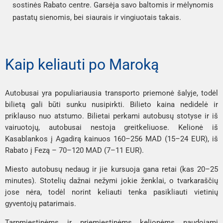
sostinės Rabato centre. Garsėja savo baltomis ir mėlynomis
pastatų sienomis, bei siaurais ir vingiuotais takais.
Kaip keliauti po Maroką
Autobusai yra populiariausia transporto priemonė šalyje, todėl
bilietą gali būti sunku nusipirkti. Bilieto kaina nedidelė ir
priklauso nuo atstumo. Bilietai perkami autobusų stotyse ir iš
vairuotojų, autobusai nestoja greitkeliuose. Kelionė iš
Kasablankos į Agadirą kainuos 160–256 MAD (15–24 EUR), iš
Rabato į Fezą – 70–120 MAD (7–11 EUR).
Miesto autobusų nedaug ir jie kursuoja gana retai (kas 20–25
minutes). Stotelių dažnai nežymi jokie ženklai, o tvarkaraščių
jose nėra, todėl norint keliauti tenka pasikliauti vietinių
gyventojų patarimais.
Tarpmiestinėms ir priemiestinėms kelionėms naudojami