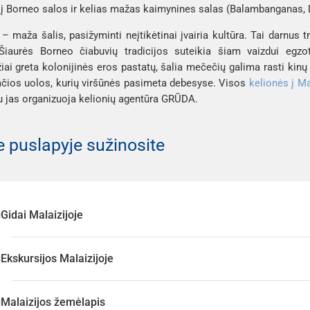
į Borneo salos ir kelias mažas kaimynines salas (Balambanganas, 
a
– maža šalis, pasižyminti neįtikėtinai įvairia kultūra. Tai darnus t
 Šiaurės Borneo čiabuvių tradicijos suteikia šiam vaizdui egz
iai greta kolonijinės eros pastatų, šalia mečečių galima rasti kin
ačios uolos, kurių viršūnės pasimeta debesyse. Visos
kelionės į Ma
u jas organizuoja kelionių agentūra GRŪDA.
 puslapyje sužinosite
Gidai Malaizijoje
Ekskursijos Malaizijoje
Malaizijos žemėlapis