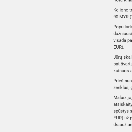
Kota Kina
Kelionė t
90 MYR (
Populiari
dažniausi
visada pa
EUR).
Jūrų skal
pat švart
kainuos a
Prieš nuo
ženklas, 
Malaizijo
atsiskai
spūstys s
EUR) už p
draudžia