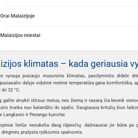
Orai Malaizijoje
Malaizijos miestai
izijos klimatas – kada geriausia v
oje vyrauja pusiaujo musoninis klimatas, pasižymintis didele d
usiasalio dalyje vidutinė metinė temperatūra gana komfortiška, ap
 iki 32 °C.
ją galite atvykti ištisus metus, nes žiemą ir vasarą čia beveik vienoda
uris trunka nuo balandžio iki spalio. Daugiausia kritulių šiuo laikot
s Langkavio ir Penango kurortai.
opiniai lietūs nesukelia daug rūpesčių: dažniausiai jie būna po 
a drėgmės pražysta ryškiomis spalvomis.