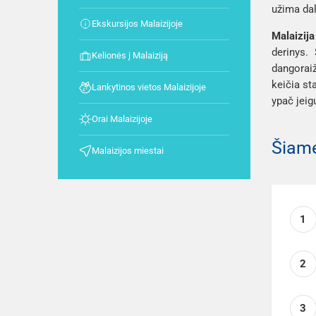
užima dal
Ekskursijos Malaizijoje
Malaizij
derinys.
Kelionės į Malaiziją
dangoraiž
keičia st
Lankytinos vietos Malaizijoje
ypač jeig
Orai Malaizijoje
Šiame
Malaizijos miestai
1
2
3