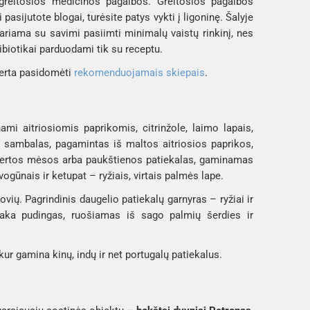
ra greitosios medicinos pagalbos. Greitosios pagalbos
pasijutote blogai, turėsite patys vykti į ligoninę. Šalyje
ariama su savimi pasiimti minimalų vaistų rinkinį, nes
biotikai parduodami tik su receptu.
verta pasidomėti
rekomenduojamais skiepais
.
ami aitriosiomis paprikomis, citrinžole, laimo lapais,
s
sambalas
, pagamintas iš maltos aitriosios paprikos,
ertos mėsos arba paukštienos patiekalas, gaminamas
svogūnais ir
ketupat
– ryžiais, virtais palmės lape.
ovių. Pagrindinis daugelio patiekalų garnyras – ryžiai ir
aka
pudingas, ruošiamas iš sago palmių šerdies ir
 kur gamina kinų, indų ir net portugalų patiekalus.