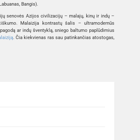
Labuanas, Bangis).
rijų senovės Azijos civilizacijų – malajų, kinų ir indų –
otiškumo. Malaizija kontrastų šalis – ultramodernūs
ų pagodą ar indų šventyklą, sniego baltumo paplūdimius
laiziją
. Čia kiekvienas ras sau patinkančias atostogas,