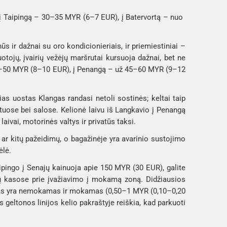
 Taipingą – 30–35 MYR (6–7 EUR), į Batervortą – nuo ​​
s ir dažnai su oro kondicionieriais, ir priemiestiniai –
uotojų, įvairių vežėjų maršrutai kursuoja dažnai, bet ne
 40–50 MYR (8–10 EUR), į Penangą – už 45–60 MYR (9–12
ias uostas Klangas randasi netoli sostinės; keltai taip
tuose bei salose. Kelionė laivu iš Langkavio į Penangą
aivai, motorinės valtys ir privatūs taksi.
ų ar kitų pažeidimų, o bagažinėje yra avarinio sustojimo
ėlė.
aipingo į Senajų kainuoja apie 150 MYR (30 EUR), galite
tų kasose prie įvažiavimo į mokamą zoną. Didžiausios
vimas yra nemokamas ir mokamas (0,50–1 MYR (0,10–0,20
 geltonos linijos kelio pakraštyje reiškia, kad parkuoti