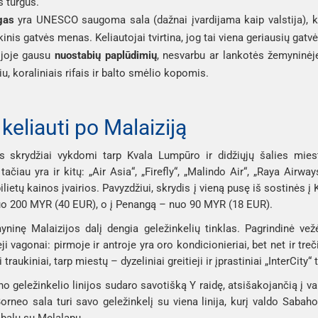
s turgus.
gas
 yra UNESCO saugoma sala (dažnai įvardijama kaip valstija), ku
kinis gatvės menas. Keliautojai tvirtina, jog tai viena geriausių gatv
ijoje gausu 
nuostabių paplūdimių
, nesvarbu ar lankotės žemyninėje
u, koraliniais rifais ir balto smėlio kopomis. 
 keliauti po Malaiziją
ūs skrydžiai vykdomi tarp Kvala Lumpūro ir didžiųjų šalies mies
, tačiau yra ir kitų: „Air Asia“, „Firefly“, „Malindo Air“, „Raya Airw
ilietų kainos įvairios. Pavyzdžiui, skrydis į vieną pusę iš sostinės
o ​​200 MYR (40 EUR), o į Penangą – nuo ​​90 MYR (18 EUR).
ninę Malaizijos dalį dengia geležinkelių tinklas. Pagrindinė ve
i vagonai: pirmoje ir antroje yra oro kondicionieriai, bet net ir 
i traukiniai, tarp miestų – dyzeliniai greitieji ir įprastiniai „InterCity“ 
o geležinkelio linijos sudaro savotišką Y raidę, atsišakojančią į v
orneo sala turi savo geležinkelį su viena linija, kurį valdo Sabaho