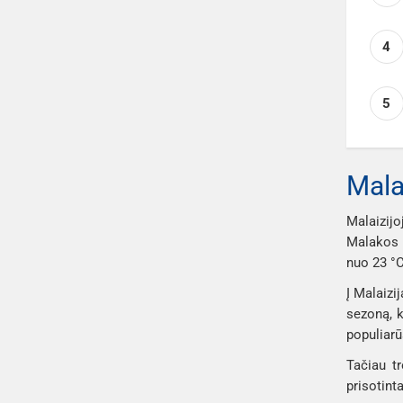
4
5
Mala
Malaizij
Malakos p
nuo 23 °C
Į Malaizi
sezoną, k
populiarū
Tačiau tr
prisotint