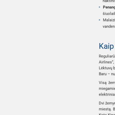
naktini
Penan
šiuolai
Malaiz
vandeni
Kaip
Reguliar
Airlines“
Lėktuvų b
Baru – nu
Visą žemy
miegamiej
elektrinia
Dvi žemyn
miestą. B