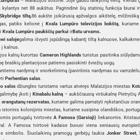
Lumpūras
 – Malaizijos sostinė. Joje gausu lankytinų vietų. Vienas 
 kylantys net 88 aukštus. Pagrindinė šių statinių funkcija biurai ir
Skybridge tiltą
,
86 aukšte įsikūrusią apžvalgos aikštelę, milžinišk
as, patiks kelionė į 
Kvala Lumpūro televizijos bokštą
, kuriame
i 
Kvala Lumpūro paukščių parkui 
ir
Batu urvams
. 
wi saloje
galima išvysti įspūdingą kabantį tiltą kalnuose, kalkakme
 į kalnus.
jos kalnų kurortas 
Cameron Highlands
 turistus pasitinka siūlydama
ę braškių plantacijose patiems pasiskinti šviežių uogų.  
tiems nardymą ir snorkelinimą (paviršinis nardymas su vamzdeliu ir
ti 
Perhentian salas
. 
o salos 
džiungles turistams vartus atvėręs Malaizijos miestas 
Kot
galimybę įkoti į 
Kinabalu kalną
k orangutanų rezervatas
, kuriame galima pamatyti nykstančius ora
 
istorinis kolonijinis miestas, kuriame susipina olandiškos, portuga
iomis portugalų tvirtovės 
A Famosa (Garsioji)
 liekanomis. Kristaus
val. A Famosa tvirtovė kadaise buvusi viena seniausių europiečių
s simbolis. Šiuolaikinių pramogų gerbėjų laukia 
Jonker Street
,