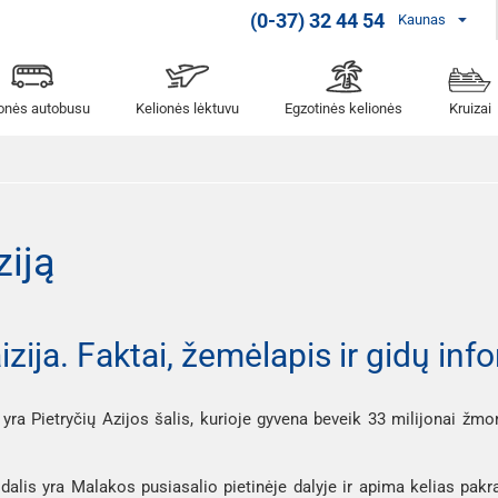
(0-37) 32 44 54
Kaunas
ionės autobusu
Kelionės lėktuvu
Egzotinės kelionės
Kruizai
ziją
izija. Faktai, žemėlapis ir gidų inf
a
yra Pietryčių Azijos šalis, kurioje gyvena beveik 33 milijonai žmonių
dalis yra Malakos pusiasalio pietinėje dalyje ir apima kelias pakra