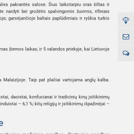
ies pakrantės salose. Šiuo laikotarpiu oras šiltas ir
te nardyti bei grožėtis spalvingomis žuvimis, rifiniais
je, garsėjančioje baltais paplūdimiais ir ryškia turkio
mas žiemos laikas, ir 5 valandos priekyje, kai Lietuvoje
 Malaizijoje. Taip pat plačiai vartojama anglų kalba.
ai, daoistai, konfucianai ir tradicinių kinų įsitikinimų
nduistai – 6,1 %; kitų religijų ir įsitikinimų išpažinėjai –
je