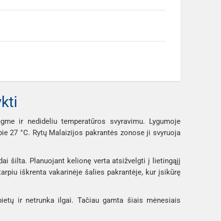
ykti
rėgme ir nedideliu temperatūros svyravimu. Lygumoje
ie 27 °C. Rytų Malaizijos pakrantės zonose ji svyruoja
i šilta. Planuojant kelionę verta atsižvelgti į lietingąjį
arpiu iškrenta vakarinėje šalies pakrantėje, kur įsikūrę
pietų ir netrunka ilgai. Tačiau gamta šiais mėnesiais