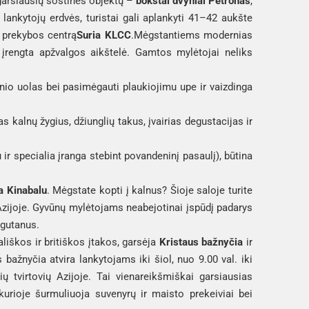
garsiausių sostinės objektų – 
bokštai dvyniai Petronas
, 
 lankytojų erdvės, turistai gali aplankyti 41–42 aukšte 
ą prekybos centrą
Suria KLCC
.
Mėgstantiems modernias 
 įrengta apžvalgos aikštelė. Gamtos mylėtojai neliks 
nio uolas bei pasimėgauti plaukiojimu upe ir vaizdinga 
s kalnų žygius, džiunglių takus, įvairias degustacijas ir 
 specialia įranga stebint povandeninį pasaulį), būtina 
a Kinabalu
. Mėgstate kopti į kalnus? Šioje saloje turite 
 – aukščiausią viršukalnę Pietryčių Azijoje. Gyvūnų mylėtojams neabejotinai įspūdį padarys 
ngutanus.
liškos ir britiškos įtakos, garsėja 
Kristaus bažnyčia
 ir 
 bažnyčia atvira lankytojams iki šiol, nuo 9.00 val. iki 
 tvirtovių Azijoje. Tai vienareikšmiškai garsiausias 
 kurioje šurmuliuoja suvenyrų ir maisto prekeiviai bei 