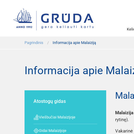
Kel
Pagrindinis
Informacija apie Malaiziją
Informacija apie Malai
Mala
Atostogų gidas
Malaizij
Viešbučiai Malaizijoje
rytinę).
Gidai Malaizijoje
Vakarinė 