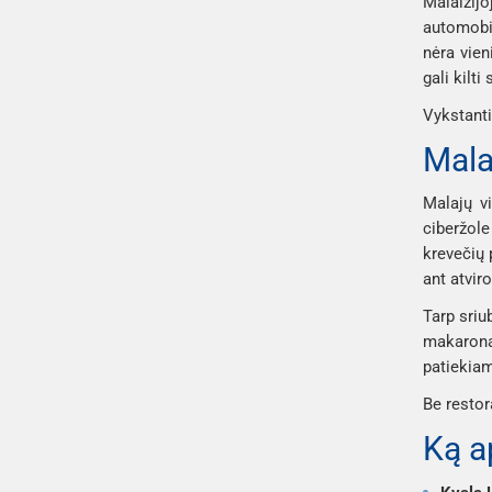
Malaizijo
automobil
nėra vien
gali kilt
Vykstanti
Mala
Malajų vi
ciberžol
krevečių
ant atvir
Tarp sriu
makarona
patiekiam
Be restor
Ką a