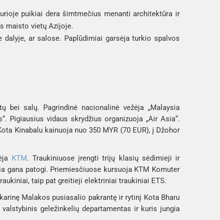
rioje puikiai dera šimtmečius menanti architektūra ir 
ės maisto vietų Azijoje.
 dalyje, ar salose. Paplūdimiai garsėja turkio spalvos 
tų bei salų. Pagrindinė nacionalinė vežėja „Malaysia
ays“. Pigiausius vidaus skrydžius organizuoja „Air Asia“.
 į Kota Kinabalu kainuoja nuo 350 MYR (70 EUR), į Džohor
žėja
KTM
. Traukiniuose įrengti trijų klasių sėdimieji ir
trečia gana patogi. Priemiesčiuose kursuoja KTM Komuter
traukiniai, taip pat greitieji elektriniai traukiniai ETS.
akarinę Malakos pusiasalio pakrantę ir rytinį Kota Bharu
 valstybinis geležinkelių departamentas ir kuris jungia