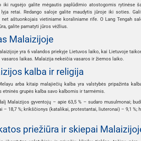
iki rugsėjo galite mėgautis paplūdimio atostogomis rytinėse šal
 lyja retai. Redango saloje galite maudytis jūroje iki soties. Gali
ir net aštuonkojais vietiniame koraliniame rife. O Lang Tengah salo
ra, galite pamatyti jūros vėžlius.
as Malaizijoje
laizijoje yra 6 valandos priekyje Lietuvos laiko, kai Lietuvoje taiko
vasaros laikas. Malaizija nekeičia vasaros ir žiemos laiko.
zijos kalba ir religija
layu arba kitaip malajiečių kalba yra valstybės pripažinta kalba
s etninės grupės kalba savo kalbomis ir tarmėmis.
dalį Malaizijos gyventojų – apie 63,5 % – sudaro musulmonai; budist
i – 18,7 %; krikščionys (katalikai, protestantai, liuteronai) – 9,1 %; hi
atos priežiūra ir skiepai Malaizijo