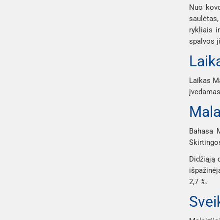
Nuo kovo 
saulėtas,
rykliais 
spalvos jū
Laik
Laikas Ma
įvedamas 
Malai
Bahasa Me
Skirtingo
Didžiąją 
išpažinėja
2,7 %.
Sveik