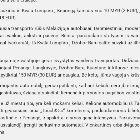
balu su Melalapu.
raukiniu iš Kvala Lumpūro į Kepongą kainuos nuo 10 MYR (2 EUR), į
18 EUR).
ausia transporto rūšis Malaizijoje autobusai: tarpmiestiniai, modernū
ai tvankūs, ankšti ir pasenę. Bilietai parduodami stotyse ir iš vair
gal tvarkaraštį. Iš Kvala Lumpūro į Džohor Baru galite nuvykti už
aujamoje valstijoje gerai išvystytas vandens transportas. Didžiaus
uojasi Penange, Langkavyje, Džohor Baru, Kuantane ir kituose mies
pytikriai 150 MYR (30 EUR) ar daugiau. Be keltų, jūras vagoja vikrūs l
mojantis automobilį, geriau įsitikinti, kad ant kėbulo nėra įbrėžim
gesintuvas, šviesą atspindinti liemenė ir pirmosios pagalbos vaistin
je už miestų ribų yra keli mokami keliai. Kelionė automobiliu iš T
tyti grynaisiais arba „Touch&Go“ kortelėmis, parduodamomis bilie
ostinėje ir Penange, ir apskritai eismas gana intensyvus. Parka
usvalandį), įrengti parkavimo automatai. Vienkartinės arba dvigubos
ma.