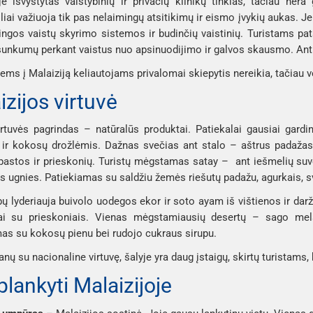
je išvystytas valstybinių ir privačių klinikų tinklas, tačiau nė
iai važiuoja tik pas nelaimingų atsitikimų ir eismo įvykių aukas. Jei 
ingos vaistų skyrimo sistemos ir budinčių vaistinių. Turistams pat
i sunkumų perkant vaistus nuo apsinuodijimo ir galvos skausmo. Anti
ems į Malaiziją keliautojams privalomai skiepytis nereikia, tačiau 
izijos virtuvė
rtuvės pagrindas – natūralūs produktai. Patiekalai gausiai gardin
e ir kokosų drožlėmis. Dažnas svečias ant stalo – aštrus padaža
 pastos ir prieskonių. Turistų mėgstamas
satay
– ant iešmelių suv
os ugnies. Patiekiamas su saldžiu žemės riešutų padažu, agurkais, 
bų lyderiauja buivolo uodegos
ekor
ir
soto ayam
iš vištienos ir darž
i su prieskoniais. Vienas mėgstamiausių desertų –
sago mel
as su kokosų pienu bei rudojo cukraus sirupu.
anų su nacionaline virtuvę, šalyje yra daug įstaigų, skirtų turistams,
plankyti Malaizijoje