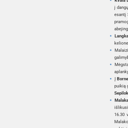
Kvala 
į dangų
esantį 
pramog
abejing
Langka
kelione
Malaizi
galimyb
Mėgstan
aplanky
Į 
Borne
puikią 
Sepilo
Malaka
išlikus
16.30 
Malako