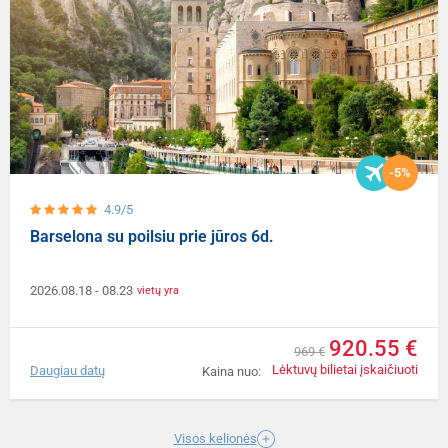
-5%
4.9/5
Barselona su poilsiu prie jūros 6d.
2026.08.18
- 08.23
vietų yra
920.55 €
969 €
Lėktuvų bilietai įskaičiuoti
Daugiau datų
Kaina nuo:
Visos kelionės