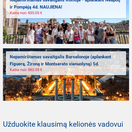
ir Pompėją 4d. NAUJIENA!
Kaina nuo: 835.05 €
Nepamirštamas savaitgalis Barselonoje (aplankant
Figuerą, Žironą ir Montserato vienuolyną) 5d.
Kaina nuo: 882.55 €
Užduokite klausimą kelionės vadovui