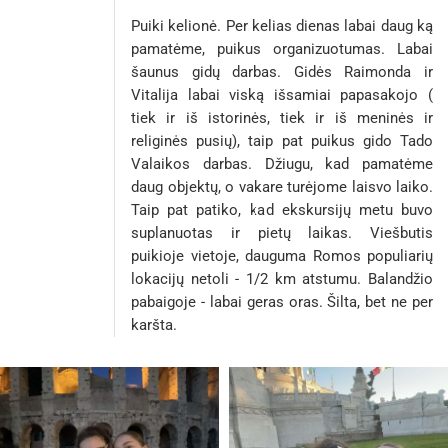
Puiki kelionė. Per kelias dienas labai daug ką
pamatėme, puikus organizuotumas. Labai
šaunus gidų darbas. Gidės Raimonda ir
Vitalija labai viską išsamiai papasakojo (
tiek ir iš istorinės, tiek ir iš meninės ir
religinės pusių), taip pat puikus gido Tado
Valaikos darbas. Džiugu, kad pamatėme
daug objektų, o vakare turėjome laisvo laiko.
Taip pat patiko, kad ekskursijų metu buvo
suplanuotas ir pietų laikas. Viešbutis
puikioje vietoje, dauguma Romos populiarių
lokacijų netoli - 1/2 km atstumu. Balandžio
pabaigoje - labai geras oras. Šilta, bet ne per
karšta.