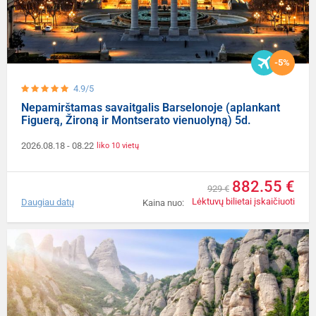
-5%
4.9/5
Nepamirštamas savaitgalis Barselonoje (aplankant
Figuerą, Žironą ir Montserato vienuolyną) 5d.
2026.08.18
- 08.22
liko 10 vietų
882.55 €
929 €
Lėktuvų bilietai įskaičiuoti
Daugiau datų
Kaina nuo: