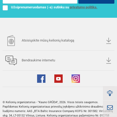
Užsiprenumeruodamas (-a) sutinku su
privatumo politika.
Atsisiųskite mūsų kelionių katalogą
Bendraukime internetu
© Kelionių organizatorius - "Kauno GRŪDA", 2026. Visos teisės saugomos.
Papildomas Kelionių organizatoriaus prievolių įvykdymo užtikrinimo draudimo
liudijimo numeris: AAS „BTA Baltic Insurance Company KOFG Nr. 001582. Viršuliškių
skg. 34, LT-05132 Vilnius, Lietuva. Kelionių organizatoriaus pažymėjimo Nr. 012758