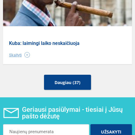
Kuba: laimingi laiko neskaičiuoja
Skaityti
Daugiau (37)
Geriausi pasiūlymai - tiesiai į Jūsų
pašto dėžutę
UŽSAKYTI