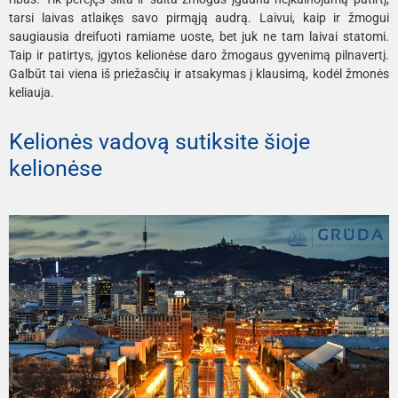
tarsi laivas atlaikęs savo pirmąją audrą. Laivui, kaip ir žmogui
saugiausia dreifuoti ramiame uoste, bet juk ne tam laivai statomi.
Taip ir patirtys, įgytos kelionėse daro žmogaus gyvenimą pilnavertį.
Galbūt tai viena iš priežasčių ir atsakymas į klausimą, kodėl žmonės
keliauja.
Kelionės vadovą sutiksite šioje
kelionėse