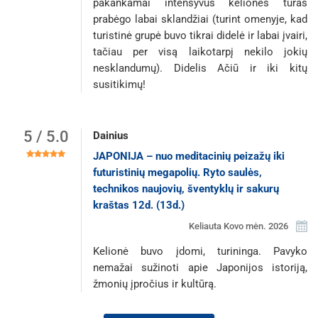
pakankamai intensyvus kelionės turas
prabėgo labai sklandžiai (turint omenyje, kad
turistinė grupė buvo tikrai didelė ir labai įvairi,
tačiau per visą laikotarpį nekilo jokių
nesklandumų). Didelis Ačiū ir iki kitų
susitikimų!
5 / 5.0
Dainius
JAPONIJA – nuo meditacinių peizažų iki
futuristinių megapolių. Ryto saulės,
technikos naujovių, šventyklų ir sakurų
kraštas 12d. (13d.)
Keliauta Kovo mėn. 2026
Kelionė buvo įdomi, turininga. Pavyko
nemažai sužinoti apie Japonijos istoriją,
žmonių įpročius ir kultūrą.