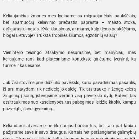
Keliaujančius žmones mes lyginame su migruojančiais paukščiais,
bet sparnuočių keliavimo priežastis paprasta – maisto stoka,
atšiaurus klimatas. Kyla klausimas, ar mums, kaip tiems paukščiams,
blogai Lietuvoje? Trūksta tropinės šilumos, egzotinių vaisių?
Vienintelio teisingo atsakymo nesurasime, bet manyčiau, mes
keliaujame tam, kad platesniame kontekste galėtume įvertinti, ką
turime ir kas esame.
Juk visi stovime prie didžiulio paveikslo, kurio pavadinimas pasaulis,
iš arti matydami tik nedidelę jo dalelę. Tik atsitraukę ir žengę keletą
žingsnių į šoną, įstengsime įvertinti visą paveikslo dydį. Būtent tas
atsitraukimas nuo kasdienybės, tas pabėgimas, leidžia kitokiu kampu
pažvelgti į savo gyvenimą.
Keliaudami atveriame ne tik naujus horizontus, bet taip pat labiau
pažįstame save ir savo draugus. Kartais net peržengiame galimybių
ribas. Tik perėjęs šilta ir šalta žmogus įgauna neįkainojamą patirtį,