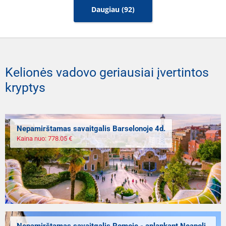
Daugiau (92)
Kelionės vadovo geriausiai įvertintos
kryptys
Nepamirštamas savaitgalis Barselonoje 4d.
Kaina nuo: 778.05 €
Nepamirštamas savaitgalis Romoje - aplankant Neapolį