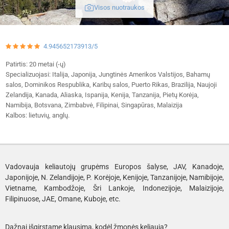
Visos nuotraukos
4.945652173913/5
Patirtis: 20 metai (-ų)
Specializuojasi: Italija, Japonija, Jungtinės Amerikos Valstijos, Bahamų
salos, Dominikos Respublika, Karibų salos, Puerto Rikas, Brazilija, Naujoji
Zelandija, Kanada, Aliaska, Ispanija, Kenija, Tanzanija, Pietų Korėja,
Namibija, Botsvana, Zimbabvė, Filipinai, Singapūras, Malaizija
Kalbos: lietuvių, anglų.
Vadovauja keliautojų grupėms Europos šalyse, JAV, Kanadoje,
Japonijoje, N. Zelandijoje, P. Korėjoje, Kenijoje, Tanzanijoje, Namibijoje,
Vietname, Kambodžoje, Šri Lankoje, Indonezijoje, Malaizijoje,
Filipinuose, JAE, Omane, Kuboje, etc.
Dažnai išgirstame klausimą, kodėl žmonės keliauja?