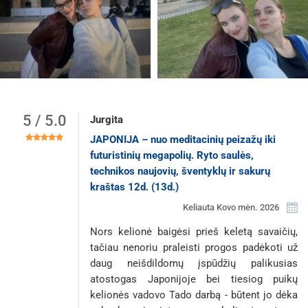
5 / 5.0
Jurgita
JAPONIJA – nuo meditacinių peizažų iki
futuristinių megapolių. Ryto saulės,
technikos naujovių, šventyklų ir sakurų
kraštas 12d. (13d.)
Keliauta Kovo mėn. 2026
Nors kelionė baigėsi prieš keletą savaičių,
tačiau nenoriu praleisti progos padėkoti už
daug neišdildomų įspūdžių palikusias
atostogas Japonijoje bei tiesiog puikų
kelionės vadovo Tado darbą - būtent jo dėka